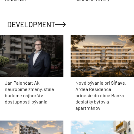
DEVELOPMENT
Ján Palenčár: Ak
Nové bývanie pri Sĺňave.
neurobíme zmeny, stále
Ardea Residence
budeme najhorší v
prinesie do obce Banka
dostupnosti bývania
desiatky bytov a
apartmánov