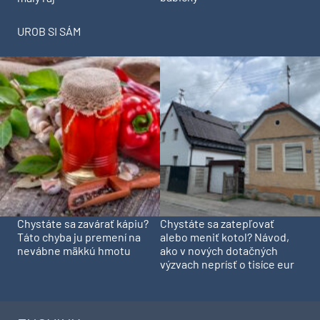
UROB SI SÁM
Chystáte sa zavárať kápiu?
Chystáte sa zatepľovať
Táto chyba ju premení na
alebo meniť kotol? Návod,
nevábne mäkkú hmotu
ako v nových dotačných
výzvach neprísť o tisíce eur