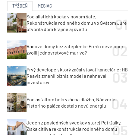
TÝŽDEŇ
MESIAC
Socialistická kocka v novom šate.
Rekonštrukcia rodinného domu vo Svätom Jure
otvorila dom krajine aj svetlu
Radové domy bez zateplenia: Prečo developer
zvolil jednovrstvové murivo?
Prvý developer, ktorý začal stavať kancelárie: HB
Reavis zmenil biznis model a nahneval
investorov
Pod asfaltom bola vzácna dlažba. Nádvorie
Pistoriho paláca dostalo novú energiu
Jeden z posledných svedkov starej Petržalky.
Získa citlivá rekonštrukcia rodinného domu