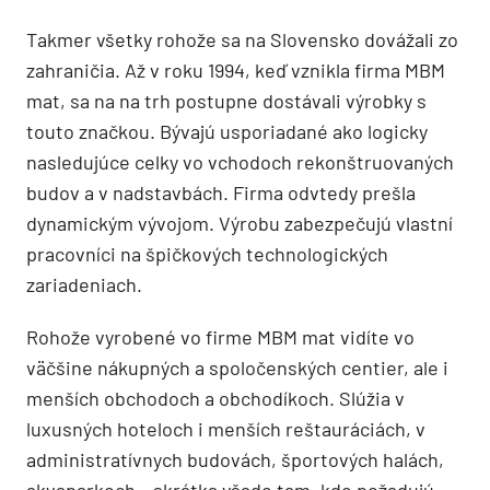
Takmer všetky rohože sa na Slovensko dovážali zo
zahraničia. Až v roku 1994, keď vznikla firma MBM
mat, sa na na trh postupne dostávali výrobky s
touto značkou. Bývajú usporiadané ako logicky
nasledujúce celky vo vchodoch rekonštruovaných
budov a v nadstavbách. Firma odvtedy prešla
dynamickým vývojom. Výrobu zabezpečujú vlastní
pracovníci na špičkových technologických
zariadeniach.
Rohože vyrobené vo firme MBM mat vidíte vo
väčšine nákupných a spoločenských centier, ale i
menších obchodoch a obchodíkoch. Slúžia v
luxusných hoteloch i menších reštauráciách, v
administratívnych budovách, športových halách,
akvaparkoch – skrátka všade tam, kde požadujú