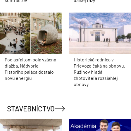
kontrastov
ďalšej fázy
Pod asfaltom bola vzácna
Historická radnica v
dlažba. Nádvorie
Prievoze čaká na obnovu.
Pistoriho paláca dostalo
Ružinov hľadá
novú energiu
zhotoviteľa rozsiahlej
obnovy
STAVEBNÍCTVO