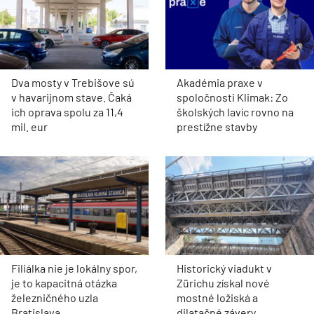
Dva mosty v Trebišove sú
Akadémia praxe v
v havarijnom stave. Čaká
spoločnosti Klimak: Zo
ich oprava spolu za 11,4
školských lavíc rovno na
mil. eur
prestížne stavby
Filiálka nie je lokálny spor,
Historický viadukt v
je to kapacitná otázka
Zürichu získal nové
železničného uzla
mostné ložiská a
Bratislava
dilatačné závery