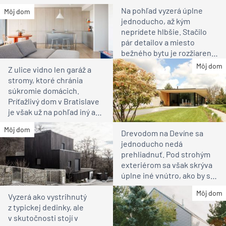
Na pohľad vyzerá úplne
Môj dom
jednoducho, až kým
neprídete hlbšie. Stačilo
pár detailov a miesto
bežného bytu je rozžiarené
bývanie pre rodinu
Môj dom
Z ulice vidno len garáž a
stromy, ktoré chránia
súkromie domácich.
Príťažlivý dom v Bratislave
je však už na pohľad iný ako
susedia
Môj dom
Drevodom na Devíne sa
jednoducho nedá
prehliadnuť. Pod strohým
exteriérom sa však skrýva
úplne iné vnútro, ako by ste
čakali
Môj dom
Vyzerá ako vystrihnutý
z typickej dedinky, ale
v skutočnosti stojí v