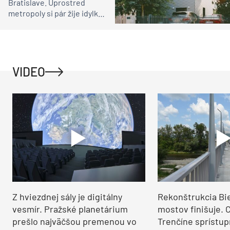
Bratislave. Uprostred
metropoly si pár žije idylku
ako na vidieku
VIDEO
Z hviezdnej sály je digitálny
Rekonštrukcia Bi
vesmír. Pražské planetárium
mostov finišuje. 
prešlo najväčšou premenou vo
Trenčíne sprístup