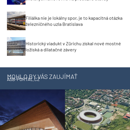
Filiálka nie je lokálny spor, je to kapacitná otázka
železničného uzla Bratislava
Historický viadukt v Zürichu získal nové mostné
ložiská a dilatačné závery
MOHLO BY VÁS ZAUJÍMAŤ
ASB-PORTAL.CZ