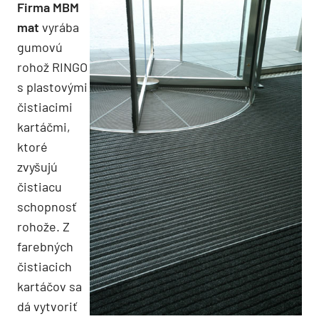
Firma MBM
mat
vyrába
gumovú
rohož RINGO
s plastovými
čistiacimi
kartáčmi,
ktoré
zvyšujú
čistiacu
schopnosť
rohože. Z
farebných
čistiacich
kartáčov sa
dá vytvoriť