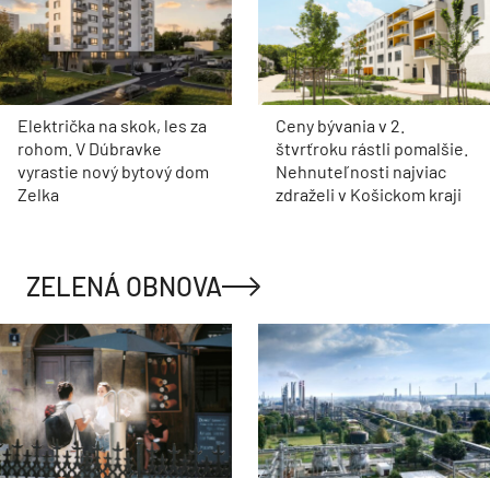
Električka na skok, les za
Ceny bývania v 2.
rohom. V Dúbravke
štvrťroku rástli pomalšie.
vyrastie nový bytový dom
Nehnuteľnosti najviac
Zelka
zdraželi v Košickom kraji
ZELENÁ OBNOVA