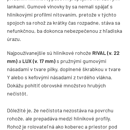
lankami. Gumové vlnovky by sa nemali spájať s
hliníkovými profilmi nitovaním, pretože v týchto
spojoch sa rohož za krátky čas rozpadne, stáva sa
nefunkčnou, ba dokonca nebezpečenou z hľadiska
úrazu.
Najpoužívanejšie sú hliníkové rohože
RIVAL (v. 22
mm)
a
LUX (v. 17 mm)
s pružnými gumovými
násadami v tvare pílky, doplnené škrabkou v tvare
Y alebo s kefovými násadami z tvrdého vlákna.
Dokážu pohltiť obrovské množstvo hrubých
nečistôt.
Dôležité je, že nečistota nezostáva na povrchu
rohože, ale prepadáva medzi hliníkové profily.
Rohož je rolovateľná ako koberec a priestor pod