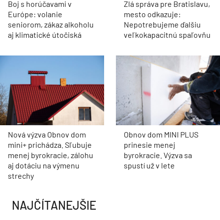
Boj s horúčavami v
Zlá správa pre Bratislavu,
Európe: volanie
mesto odkazuje:
seniorom, zákaz alkoholu
Nepotrebujeme ďalšiu
aj klimatické útočiská
veľkokapacitnú spaľovňu
Nová výzva Obnov dom
Obnov dom MINI PLUS
mini+ prichádza. Sľubuje
prinesie menej
menej byrokracie, zálohu
byrokracie. Výzva sa
aj dotáciu na výmenu
spustí už v lete
strechy
NAJČÍTANEJŠIE