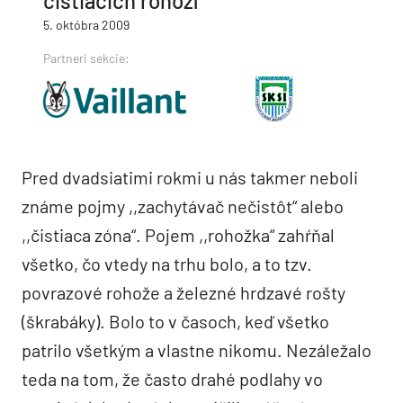
čistiacich rohoží
5. októbra 2009
Partneri sekcie:
Pred dvadsiatimi rokmi u nás takmer neboli
známe pojmy ,,zachytávač nečistôt“ alebo
,,čistiaca zóna“. Pojem ,,rohožka“ zahŕňal
všetko, čo vtedy na trhu bolo, a to tzv.
povrazové rohože a železné hrdzavé rošty
(škrabáky). Bolo to v časoch, keď všetko
patrilo všetkým a vlastne nikomu. Nezáležalo
teda na tom, že často drahé podlahy vo