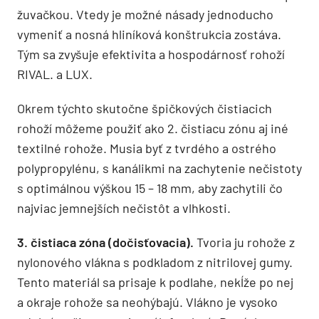
žuvačkou. Vtedy je možné násady jednoducho
vymeniť a nosná hliníková konštrukcia zostáva.
Tým sa zvyšuje efektivita a hospodárnosť rohoží
RIVAL. a LUX.
Okrem týchto skutočne špičkových čistiacich
rohoží môžeme použiť ako 2. čistiacu zónu aj iné
textilné rohože. Musia byť z tvrdého a ostrého
polypropylénu, s kanálikmi na zachytenie nečistoty
s optimálnou výškou 15 – 18 mm, aby zachytili čo
najviac jemnejších nečistôt a vlhkosti.
3. čistiaca zóna (dočisťovacia).
Tvoria ju rohože z
nylonového vlákna s podkladom z nitrilovej gumy.
Tento materiál sa prisaje k podlahe, nekĺže po nej
a okraje rohože sa neohýbajú. Vlákno je vysoko