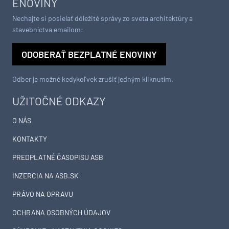
ENOVINY
Nechajte si posielať dôležité správy zo sveta architektúry a
stavebníctva emailom:
ODOBERAŤ BEZPLATNÉ ENOVINY
Odber je možné kedykoľvek zrušiť jedným kliknutím.
UŽITOČNÉ ODKAZY
O NÁS
KONTAKTY
PREDPLATNÉ ČASOPISU ASB
INZERCIA NA ASB.SK
PRÁVO NA OPRAVU
OCHRANA OSOBNÝCH ÚDAJOV