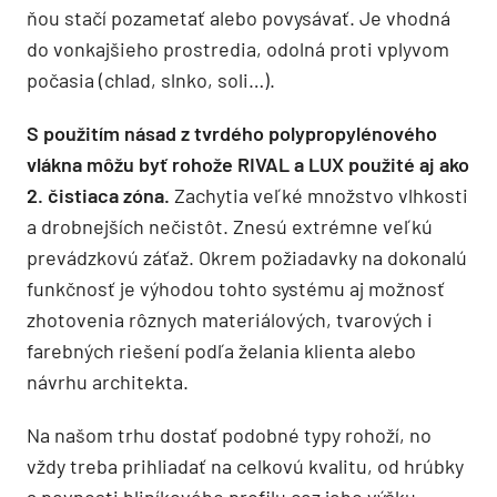
ňou stačí pozametať alebo povysávať. Je vhodná
do vonkajšieho prostredia, odolná proti vplyvom
počasia (chlad, slnko, soli…).
S použitím násad z tvrdého polypropylénového
vlákna môžu byť rohože RIVAL a LUX použité aj ako
2. čistiaca zóna.
Zachytia veľké množstvo vlhkosti
a drobnejších nečistôt. Znesú extrémne veľkú
prevádzkovú záťaž. Okrem požiadavky na dokonalú
funkčnosť je výhodou tohto systému aj možnosť
zhotovenia rôznych materiálových, tvarových i
farebných riešení podľa želania klienta alebo
návrhu architekta.
Na našom trhu dostať podobné typy rohoží, no
vždy treba prihliadať na celkovú kvalitu, od hrúbky
a pevnosti hliníkového profilu cez jeho výšku