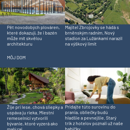
Pět novodobých plováren,
Majitel Zbrojovky se hádá s
které dokazují, že i bazén
brněnským radním. Nový
může mít skvělou
stadion za Lužánkami narazil
architekturu
na výškový limit
MÔJ DOM
Pridajte túto surovinu do
Žije pri lese, chová sliepky a
prania, obliečky budú
uspáva ju rieka. Miestni
hladšie a pevnejšie. Starý
remeselníci vytvorili
trik z hotelov poznali už naše
bývanie, ktoré vyzerá ako
babičky
malý raj