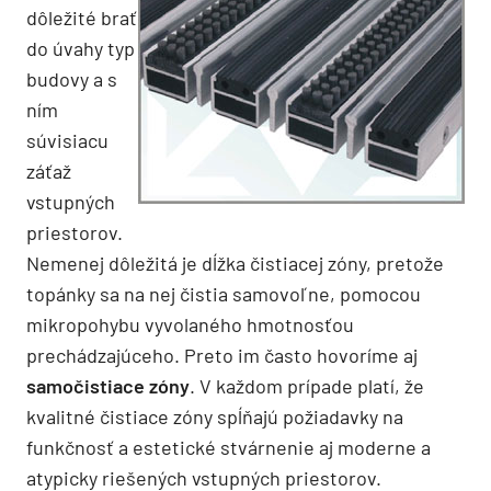
dôležité brať
do úvahy typ
budovy a s
ním
súvisiacu
záťaž
vstupných
priestorov.
Nemenej dôležitá je dĺžka čistiacej zóny, pretože
topánky sa na nej čistia samovoľne, pomocou
mikropohybu vyvolaného hmotnosťou
prechádzajúceho. Preto im často hovoríme aj
samočistiace zóny
. V každom prípade platí, že
kvalitné čistiace zóny spĺňajú požiadavky na
funkčnosť a estetické stvárnenie aj moderne a
atypicky riešených vstupných priestorov.