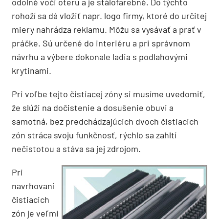
odolné voči oteru a je stálofarebné. Do týchto
rohoží sa dá vložiť napr. logo firmy, ktoré do určitej
miery nahrádza reklamu. Môžu sa vysávať a prať v
práčke. Sú určené do interiéru a pri správnom
návrhu a výbere dokonale ladia s podlahovými
krytinami.
Pri voľbe tejto čistiacej zóny si musíme uvedomiť,
že slúži na dočistenie a dosušenie obuvi a
samotná, bez predchádzajúcich dvoch čistiacich
zón stráca svoju funkčnosť, rýchlo sa zahltí
nečistotou a stáva sa jej zdrojom.
Pri
navrhovaní
čistiacich
zón je veľmi