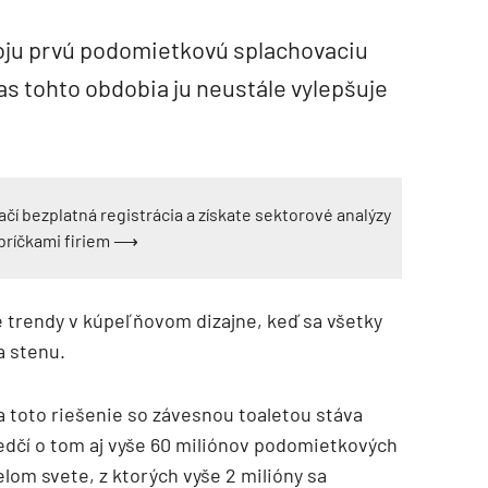
voju prvú podomietkovú splachovaciu
as tohto obdobia ju neustále vylepšuje
ačí bezplatná registrácia a získate sektorové analýzy
ebríčkami firiem ⟶
 trendy v kúpeľňovom dizajne, keď sa všetky
a stenu.
a toto riešenie so závesnou toaletou stáva
dčí o tom aj vyše 60 miliónov podomietkových
om svete, z ktorých vyše 2 milióny sa