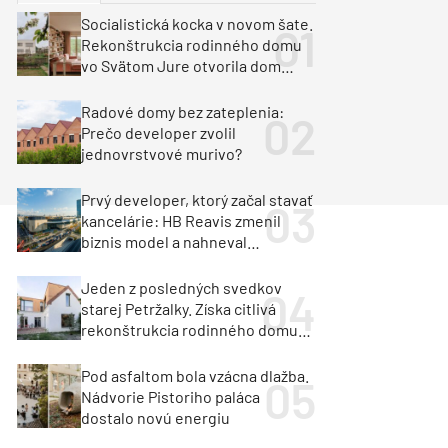
y
Klimatizácia a vetranie
Socialistická kocka v novom šate.
urz Milan Murcka
Rekonštrukcia rodinného domu
vo Svätom Jure otvorila dom
krajine aj svetlu
Radové domy bez zateplenia:
Prečo developer zvolil
jednovrstvové murivo?
Prvý developer, ktorý začal stavať
kancelárie: HB Reavis zmenil
biznis model a nahneval
investorov
Jeden z posledných svedkov
starej Petržalky. Získa citlivá
rekonštrukcia rodinného domu
cenu za architektúru?
Pod asfaltom bola vzácna dlažba.
Nádvorie Pistoriho paláca
dostalo novú energiu