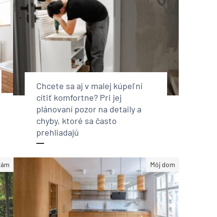
Chcete sa aj v malej kúpeľni
cítiť komfortne? Pri jej
plánovaní pozor na detaily a
chyby, ktoré sa často
prehliadajú
sám
Môj dom