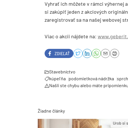
Vyhrať ich môžete v rámci výhernej 
si zakúpiť jeden z akciových origin
zaregistrovať sa na našej webovej st
Viac o akcii nájdete na:
www.geberit
ZDIEĽAŤ
Stavebníctvo
kúpeľňa
podomietková nádržka
sprc
Našli ste chybu alebo máte pripomienk
Žiadne články
Urob si 