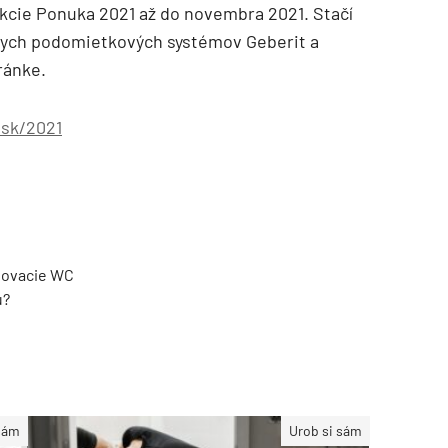
akcie Ponuka 2021 až do novembra 2021. Stačí
álnych podomietkových systémov Geberit a
ránke.
.sk/2021
hovacie WC
u?
sám
Urob si sám