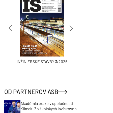
INŽINIERSKE STAVBY 3/2026
ASB
OD PARTNEROV ASB
Akadémia praxe v spoločnosti
Klimak: Zo školských lavíc rovno