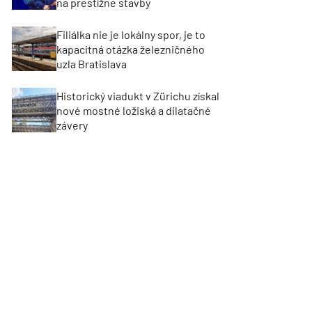
na prestížne stavby
Filiálka nie je lokálny spor, je to
kapacitná otázka železničného
uzla Bratislava
Historický viadukt v Zürichu získal
nové mostné ložiská a dilatačné
závery