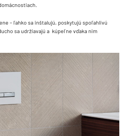
 domácnostiach.
ne – ľahko sa inštalujú, poskytujú spoľahlivú
ducho sa udržiavajú a kúpeľne vďaka nim
TZB HAUSTECHNIK 3/2026