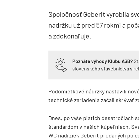
Spoločnosť Geberit vyrobila s
nádržku už pred 57 rokmi a poč
a zdokonaľuje.
Poznáte výhody Klubu ASB?
St
slovenského stavebníctva s r
Podomietkové nádržky nastavili nové
technické zariadenia začali skrývať z
Dnes, po vyše piatich desaťročiach s
štandardom v našich kúpeľniach. Sve
WC nádržiek Geberit predaných po cel