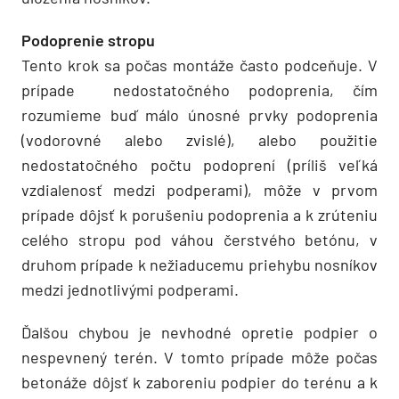
Podoprenie stropu
Tento krok sa počas montáže často podceňuje. V
prípade nedostatočného podoprenia, čím
rozumieme buď málo únosné prvky podoprenia
(vodorovné alebo zvislé), alebo použitie
nedostatočného počtu podoprení (príliš veľká
vzdialenosť medzi podperami), môže v prvom
prípade dôjsť k porušeniu podoprenia a k zrúteniu
celého stropu pod váhou čerstvého betónu, v
druhom prípade k nežiaducemu priehybu nosníkov
medzi jednotlivými podperami.
Ďalšou chybou je nevhodné opretie podpier o
nespevnený terén. V tomto prípade môže počas
betonáže dôjsť k zaboreniu podpier do terénu a k