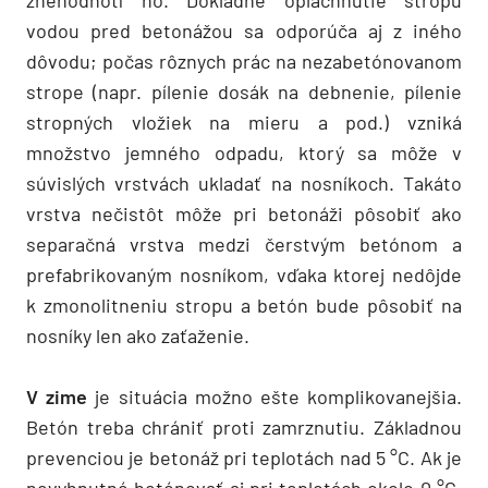
znehodnotí ho. Dôkladné opláchnutie stropu
vodou pred betonážou sa odporúča aj z iného
dôvodu; počas rôznych prác na nezabetónovanom
strope (napr. pílenie dosák na debnenie, pílenie
stropných vložiek na mieru a pod.) vzniká
množstvo jemného odpadu, ktorý sa môže v
súvislých vrstvách ukladať na nosníkoch. Takáto
vrstva nečistôt môže pri betonáži pôsobiť ako
separačná vrstva medzi čerstvým betónom a
prefabrikovaným nosníkom, vďaka ktorej nedôjde
k zmonolitneniu stropu a betón bude pôsobiť na
nosníky len ako zaťaženie.
V zime
je situácia možno ešte komplikovanejšia.
Betón treba chrániť proti zamrznutiu. Základnou
prevenciou je betonáž pri teplotách nad 5 °C. Ak je