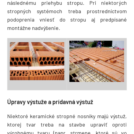
následnému priehybu stropu. Pri niektorých
stropných systémoch treba prostredníctvom
podoprenia vniesť do stropu aj predpísané
montážne nadvýšenie.
Úpravy výstuže a prídavná výstuž
Niektoré keramické stropné nosníky majú výstuž,
ktorej tvar treba na stavbe upraviť oproti
výrobnému tvaru (napr. strmene, ktoré sú vo