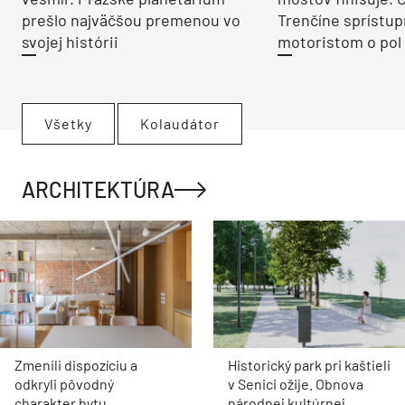
prešlo najväčšou premenou vo
Trenčíne sprístup
svojej histórii
motoristom o pol 
Všetky
Kolaudátor
ARCHITEKTÚRA
Zmenili dispozíciu a
Historický park pri kaštieli
odkryli pôvodný
v Senici ožije. Obnova
charakter bytu.
národnej kultúrnej