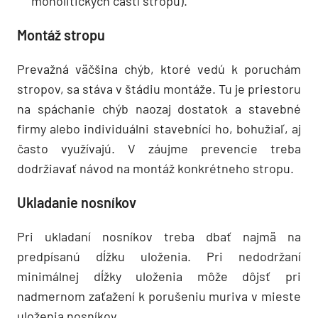
monolitických častí stropu).
Montáž stropu
Prevažná väčšina chýb, ktoré vedú k poruchám
stropov, sa stáva v štádiu montáže. Tu je priestoru
na spáchanie chýb naozaj dostatok a stavebné
firmy alebo individuálni stavebníci ho, bohužiaľ, aj
často využívajú. V záujme prevencie treba
dodržiavať návod na montáž konkrétneho stropu.
Ukladanie nosníkov
Pri ukladaní nosníkov treba dbať najmä na
predpísanú dĺžku uloženia. Pri nedodržaní
minimálnej dĺžky uloženia môže dôjsť pri
nadmernom zaťažení k porušeniu muriva v mieste
uloženia nosníkov.