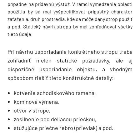
prípadne na prídavnú výstuž. V rámci vymedzenia oblasti
použitia by sa mal vyšpecifikovať prípustný charakter
zaťaženia, druh prostredia, kde sa môže daný strop použiť
a pod. Statický návrh stropu by mal zohľadňovať všetky
tieto údaje.
Pri návrhu usporiadania konkrétneho stropu treba
zohľadniť nielen statické požiadavky, ale aj
dispozičné usporiadanie objektu, a vhodným
spôsobom riešiť tieto konštrukčné detaily:
kotvenie schodiskového ramena,
komínová výmena,
otvor v strope,
zosilnenie pod deliacou priečkou,
stužujúce priečne rebro (prievlak) a pod.