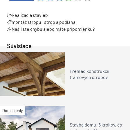
Realizácia stavieb
montáž stropu
strop a podlaha
Našli ste chybu alebo máte pripomienku?
Súvisiace
Prehľad konštrukcií
trámových stropov
Dom z tehly
Stavba domu: 6 krokov, čo