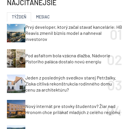
NAJČÍTANEJŠIE
TÝŽDEŇ
MESIAC
Prvý developer, ktorý začal stavať kancelárie: HB
Reavis zmenil biznis model a nahneval
investorov
Pod asfaltom bola vzácna dlažba. Nádvorie
Pistoriho paláca dostalo novú energiu
Jeden z posledných svedkov starej Petržalky.
Získa citlivá rekonštrukcia rodinného domu
cenu za architektúru?
Nový internát pre stovky študentov? Žiar nad
Hronom chce prilákať mladých z celého regiónu