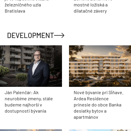
železničného uzla
mostné ložiská a
Bratislava
dilatačné závery
DEVELOPMENT
Ján Palenčár: Ak
Nové bývanie pri Sĺňave.
neurobíme zmeny, stále
Ardea Residence
budeme najhorší v
prinesie do obce Banka
dostupnosti bývania
desiatky bytov a
apartmánov