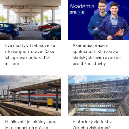
Dva mosty v Trebišove sú
Akadémia praxe v
v havarijnom stave. Čaká
spoločnosti Klimak: Zo
ich oprava spolu za 11,4
školských lavíc rovno na
mil. eur
prestížne stavby
Filiálka nie je lokálny spor,
Historický viadukt v
je to kapacitná otázka
Zürichu získal nové