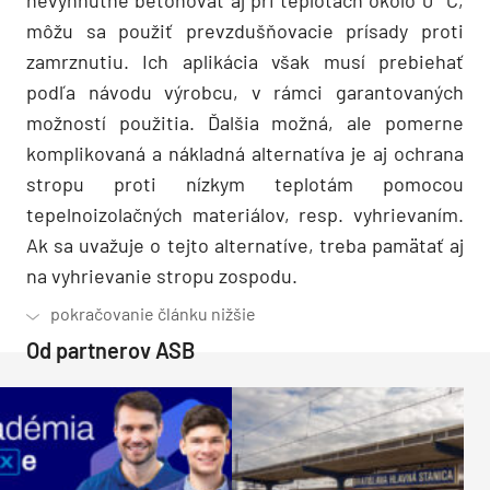
nevyhnutné betónovať aj pri teplotách okolo 0 °C,
môžu sa použiť prevzdušňovacie prísady proti
zamrznutiu. Ich aplikácia však musí prebiehať
podľa návodu výrobcu, v rámci garantovaných
možností použitia. Ďalšia možná, ale pomerne
komplikovaná a nákladná alternatíva je aj ochrana
stropu proti nízkym teplotám pomocou
tepelnoizolačných materiálov, resp. vyhrievaním.
Ak sa uvažuje o tejto alternatíve, treba pamätať aj
na vyhrievanie stropu zospodu.
Od partnerov ASB