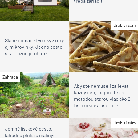
treba zariadiť
Urob si sám
Slané domáce tyčinky z rúry
aj mikrovlnky: Jedno cesto,
štyri rôzne príchute
Záhrada
Aby ste nemuseli zalievať
každý deň. Inšpirujte sa
metódou starou viac ako 2-
tisíc rokov a ušetrite
Urob si sám
Jemné lístkové cesto,
lahodná plnka a maliny: