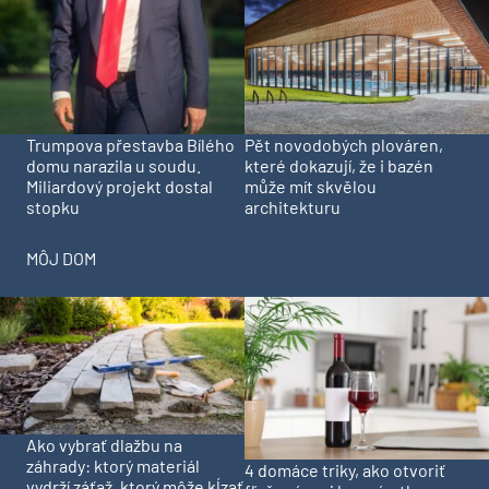
Trumpova přestavba Bílého
Pět novodobých plováren,
domu narazila u soudu.
které dokazují, že i bazén
Miliardový projekt dostal
může mít skvělou
stopku
architekturu
MÔJ DOM
Ako vybrať dlažbu na
záhrady: ktorý materiál
4 domáce triky, ako otvoriť
vydrží záťaž, ktorý môže kĺzať