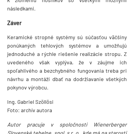
k zlomeniu nosníkov so všetkými možnými
následkami.
Záver
Keramické stropné systémy sú súčasťou väčšiny
ponúkaných tehlových systémov a umožňujú
jednoduché a rýchle riešenie realizácie stropu. Z
uvedeného však vyplýva, že v záujme ich
spoľahlivého a bezchybného fungovania treba pri
návrhu a montáži dbať na dodržiavanie všetkých
pokynov výrobcu.
Ing. Gabriel Szöllösi
Foto: archív autora
Autor pracuje v spoločnosti Wienerberger
Slovenské tehelne, spol. s r. o., kde má na starosti