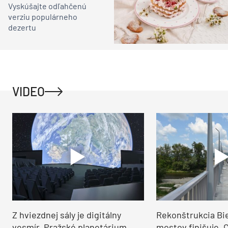
Vyskúšajte odľahčenú
verziu populárneho
dezertu
VIDEO
Z hviezdnej sály je digitálny
Rekonštrukcia Bi
vesmír. Pražské planetárium
mostov finišuje. 