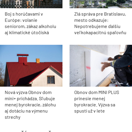
Boj s horúčavami v
Zlá správa pre Bratislavu,
Európe: volanie
mesto odkazuje:
seniorom, zákaz alkoholu
Nepotrebujeme ďalšiu
aj klimatické útočiská
veľkokapacitnú spaľovňu
Nová výzva Obnov dom
Obnov dom MINI PLUS
mini+ prichádza. Sľubuje
prinesie menej
menej byrokracie, zálohu
byrokracie. Výzva sa
aj dotáciu na výmenu
spustí už v lete
strechy