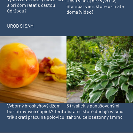
fľašu vína aj bez vývrtky.
a pri čom rátať s častou
Stačí pár vecí, ktoré už máte
údržbou?
doma (video)
UROB SI SÁM
Výborný broskyňový džem
5 trvaliek s panašovanými
bez otravných šupiek? Tento
listami, ktoré dodajú vášmu
trik skráti prácu na polovicu
záhonu celosezónny šmrnc