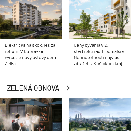
Električka na skok, les za
Ceny bývania v 2.
rohom. V Dúbravke
štvrťroku rástli pomalšie.
vyrastie nový bytový dom
Nehnuteľnosti najviac
Zelka
zdraželi v Košickom kraji
ZELENÁ OBNOVA