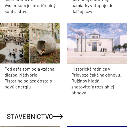
Výsledkom je interiér plný
pamiatky vstupuje do
kontrastov
ďalšej fázy
Pod asfaltom bola vzácna
Historická radnica v
dlažba. Nádvorie
Prievoze čaká na obnovu.
Pistoriho paláca dostalo
Ružinov hľadá
novú energiu
zhotoviteľa rozsiahlej
obnovy
STAVEBNÍCTVO