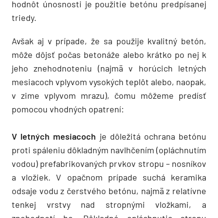
hodnôt únosnosti je použitie betónu predpísanej
triedy.
Avšak aj v prípade, že sa použije kvalitný betón,
môže dôjsť počas betonáže alebo krátko po nej k
jeho znehodnoteniu (najmä v horúcich letných
mesiacoch vplyvom vysokých teplôt alebo, naopak,
v zime vplyvom mrazu), čomu môžeme predísť
pomocou vhodných opatrení:
V letných mesiacoch
je dôležitá ochrana betónu
proti spáleniu dôkladným navlhčením (opláchnutím
vodou) prefabrikovaných prvkov stropu – nosníkov
a vložiek. V opačnom prípade suchá keramika
odsaje vodu z čerstvého betónu, najmä z relatívne
tenkej vrstvy nad stropnými vložkami, a