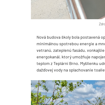
Zdro
Nová budova školy bola postavená op
minimálnou spotrebou energie a mn
vetranú, zateplenú fasádu, vonkajšie ž
energokanál, ktorý umožňuje napoje
teplom z Teplární Brno. Myšlienku ud
dažďovej vody na splachovanie toalie