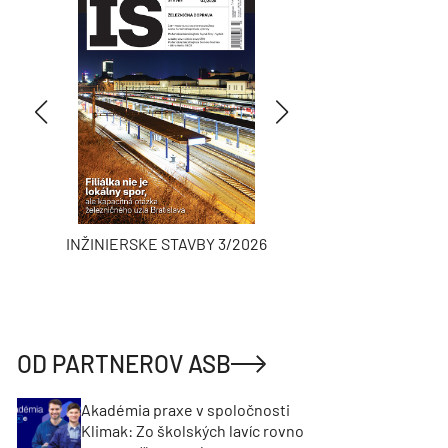
INŽINIERSKE STAVBY 3/2026
ASB
OD PARTNEROV ASB
Akadémia praxe v spoločnosti
Klimak: Zo školských lavíc rovno