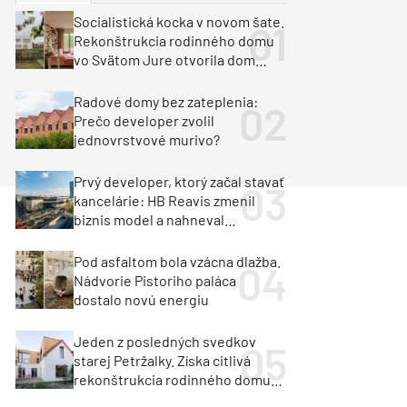
y
Klimatizácia a vetranie
Socialistická kocka v novom šate.
urz Milan Murcka
Rekonštrukcia rodinného domu
vo Svätom Jure otvorila dom
krajine aj svetlu
Radové domy bez zateplenia:
Prečo developer zvolil
jednovrstvové murivo?
Prvý developer, ktorý začal stavať
kancelárie: HB Reavis zmenil
biznis model a nahneval
investorov
Pod asfaltom bola vzácna dlažba.
Nádvorie Pistoriho paláca
dostalo novú energiu
Jeden z posledných svedkov
starej Petržalky. Získa citlivá
rekonštrukcia rodinného domu
cenu za architektúru?