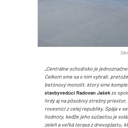
Zdro
„Centrálne schodisko je jednoznačne
Celkom sme sa s ním vyhrali, pretože 
betónový monolit, ktorý sme komplet
stavbyvedúci
Radovan Jašek
zo spo
hrdý aj na pôsobivý strešný priesto
rovesníci z celej republiky. Spája v s
hodnoty, keďže jeho súčasťou je solá
zeleň a veľká terasa z drevoplastu, k