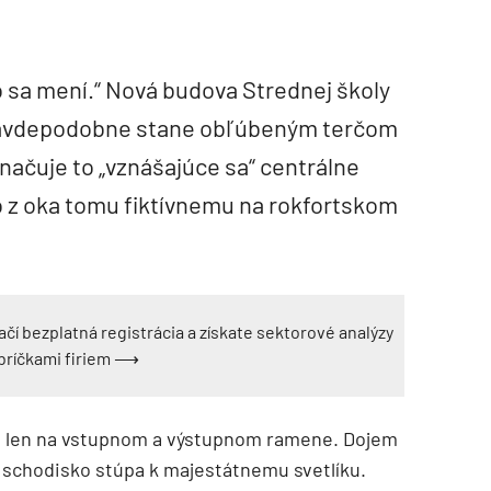
 sa mení.“ Nová budova Strednej školy
 pravdepodobne stane obľúbeným terčom
načuje to „vznášajúce sa“ centrálne
o z oka tomu fiktívnemu na rokfortskom
ačí bezplatná registrácia a získate sektorové analýzy
ebríčkami firiem ⟶
é len na vstupnom a výstupnom ramene. Dojem
 schodisko stúpa k majestátnemu svetlíku.