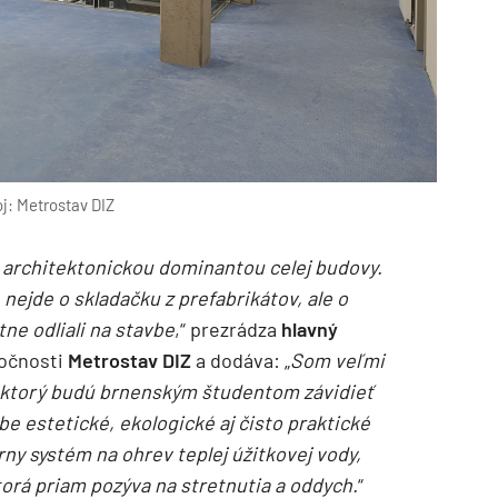
j: Metrostav DIZ
 architektonickou dominantou celej budovy.
nejde o skladačku z prefabrikátov, ale o
ne odliali na stavbe
,“ prezrádza
hlavný
ločnosti
Metrostav DIZ
a dodáva: „
Som veľmi
r, ktorý budú brnenským študentom závidieť
ebe estetické, ekologické aj čisto praktické
rny systém na ohrev teplej úžitkovej vody,
torá priam pozýva na stretnutia a oddych.
“