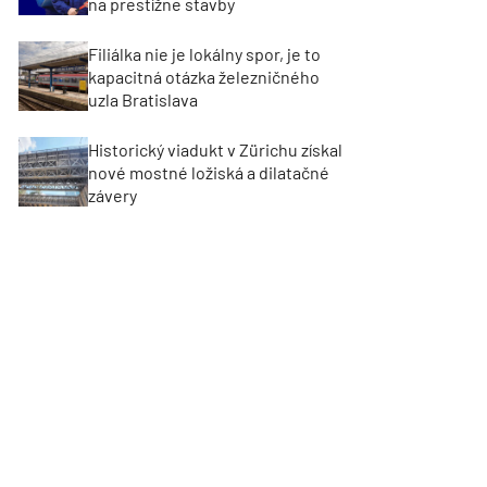
na prestížne stavby
Filiálka nie je lokálny spor, je to
kapacitná otázka železničného
uzla Bratislava
Historický viadukt v Zürichu získal
nové mostné ložiská a dilatačné
závery