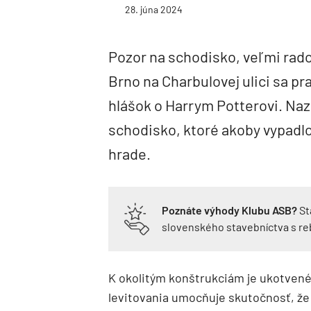
28. júna 2024
Pozor na schodisko, veľmi rado
Brno na Charbulovej ulici sa
hlášok o Harrym Potterovi. Naz
schodisko, ktoré akoby vypadl
hrade.
Poznáte výhody Klubu ASB?
St
slovenského stavebníctva s r
K okolitým konštrukciám je ukotven
levitovania umocňuje skutočnosť, že