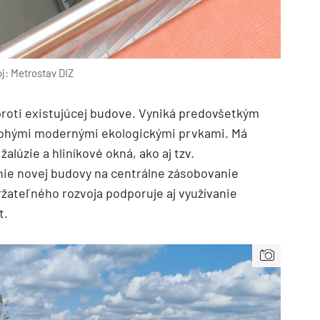
j: Metrostav DIZ
roti existujúcej budove. Vyniká predovšetkým
ohými modernými ekologickými prvkami. Má
alúzie a hliníkové okná, ako aj tzv.
nie novej budovy na centrálne zásobovanie
ržateľného rozvoja podporuje aj využívanie
t.