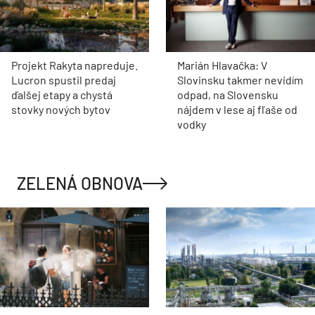
Projekt Rakyta napreduje.
Marián Hlavačka: V
Lucron spustil predaj
Slovinsku takmer nevidím
ďalšej etapy a chystá
odpad, na Slovensku
stovky nových bytov
nájdem v lese aj fľaše od
vodky
ZELENÁ OBNOVA