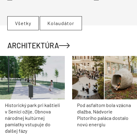
Všetky
Kolaudátor
ARCHITEKTÚRA
Historický park pri kaštieli
Pod asfaltom bola vzácna
v Senici ožije. Obnova
dlažba. Nádvorie
národnej kultúrnej
Pistoriho paláca dostalo
pamiatky vstupuje do
novú energiu
ďalšej fázy