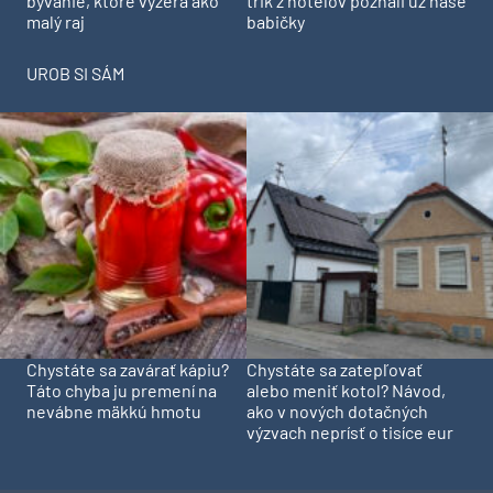
trik z hotelov poznali už naše
bývanie, ktoré vyzerá ako
babičky
malý raj
UROB SI SÁM
Chystáte sa zavárať kápiu?
Chystáte sa zatepľovať
Táto chyba ju premení na
alebo meniť kotol? Návod,
nevábne mäkkú hmotu
ako v nových dotačných
výzvach neprísť o tisíce eur