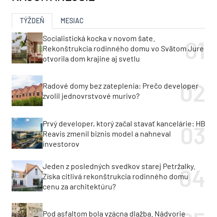
TÝŽDEŇ
MESIAC
Socialistická kocka v novom šate.
Rekonštrukcia rodinného domu vo Svätom Jure
otvorila dom krajine aj svetlu
Radové domy bez zateplenia: Prečo developer
zvolil jednovrstvové murivo?
Prvý developer, ktorý začal stavať kancelárie: HB
Reavis zmenil biznis model a nahneval
investorov
Jeden z posledných svedkov starej Petržalky.
Získa citlivá rekonštrukcia rodinného domu
cenu za architektúru?
Pod asfaltom bola vzácna dlažba. Nádvorie