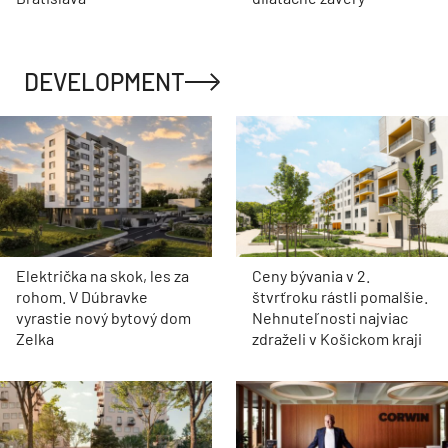
DEVELOPMENT
Električka na skok, les za
Ceny bývania v 2.
rohom. V Dúbravke
štvrťroku rástli pomalšie.
vyrastie nový bytový dom
Nehnuteľnosti najviac
Zelka
zdraželi v Košickom kraji