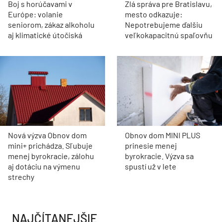
Boj s horúčavami v
Zlá správa pre Bratislavu,
Európe: volanie
mesto odkazuje:
seniorom, zákaz alkoholu
Nepotrebujeme ďalšiu
aj klimatické útočiská
veľkokapacitnú spaľovňu
Nová výzva Obnov dom
Obnov dom MINI PLUS
mini+ prichádza. Sľubuje
prinesie menej
menej byrokracie, zálohu
byrokracie. Výzva sa
aj dotáciu na výmenu
spustí už v lete
strechy
NAJČÍTANEJŠIE