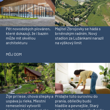
Pět novodobých plováren,
Majitel Zbrojovky se hádá s
které dokazují, že i bazén
brněnským radním. Nový
může mít skvělou
stadion za Lužánkami narazil
architekturu
na výškový limit
MÔJ DOM
Pridajte túto surovinu do
Žije pri lese, chová sliepky a
prania, obliečky budú
uspáva ju rieka. Miestni
hladšie a pevnejšie. Starý
remeselníci vytvorili