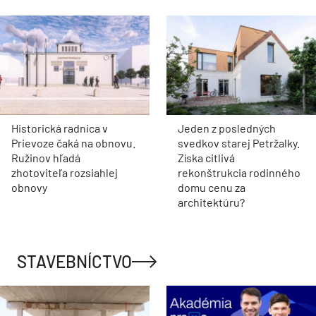
Historická radnica v
Jeden z posledných
Prievoze čaká na obnovu.
svedkov starej Petržalky.
Ružinov hľadá
Získa citlivá
zhotoviteľa rozsiahlej
rekonštrukcia rodinného
obnovy
domu cenu za
architektúru?
STAVEBNÍCTVO