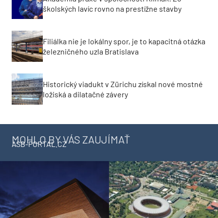
školských lavíc rovno na prestížne stavby
Filiálka nie je lokálny spor, je to kapacitná otázka
železničného uzla Bratislava
Historický viadukt v Zürichu získal nové mostné
ložiská a dilatačné závery
MOHLO BY VÁS ZAUJÍMAŤ
ASB-PORTAL.CZ