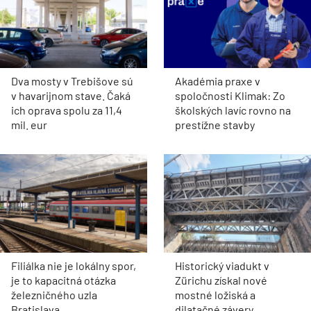
Dva mosty v Trebišove sú
Akadémia praxe v
v havarijnom stave. Čaká
spoločnosti Klimak: Zo
ich oprava spolu za 11,4
školských lavíc rovno na
mil. eur
prestížne stavby
Filiálka nie je lokálny spor,
Historický viadukt v
je to kapacitná otázka
Zürichu získal nové
železničného uzla
mostné ložiská a
Bratislava
dilatačné závery