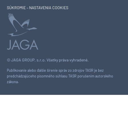
SÚKROMIE – NASTAVENIA COOKIES
© JAGA GROUP, s.r.o. Všetky práva vyhradené.
Publikovanie alebo ďalšie šírenie správ zo zdrojov TASR je bez
predchádzajúceho písomného súhlasu TASR porušením autorského
zákona.