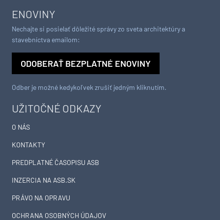
ENOVINY
Nechajte si posielať dôležité správy zo sveta architektúry a
stavebníctva emailom:
ODOBERAŤ BEZPLATNÉ ENOVINY
Odber je možné kedykoľvek zrušiť jedným kliknutím.
UŽITOČNÉ ODKAZY
O NÁS
KONTAKTY
PREDPLATNÉ ČASOPISU ASB
INZERCIA NA ASB.SK
PRÁVO NA OPRAVU
OCHRANA OSOBNÝCH ÚDAJOV