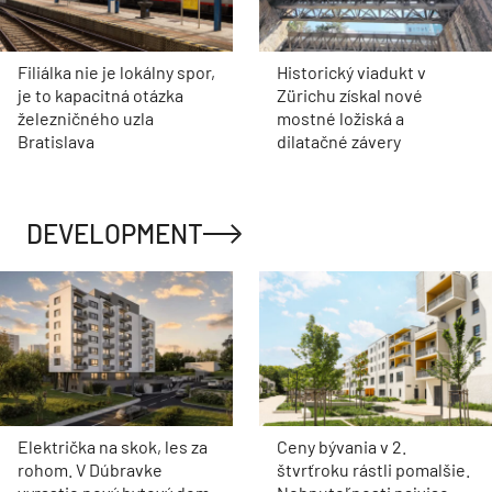
Filiálka nie je lokálny spor,
Historický viadukt v
je to kapacitná otázka
Zürichu získal nové
železničného uzla
mostné ložiská a
Bratislava
dilatačné závery
DEVELOPMENT
Električka na skok, les za
Ceny bývania v 2.
rohom. V Dúbravke
štvrťroku rástli pomalšie.