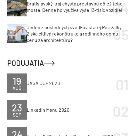
Bratislavský kraj chystá prestavbu dôležitého
mosta. Denne ho využíva vyše 13-tisíc vozidiel
Jeden z posledných svedkov starej Petržalky.
Získa citlivá rekonštrukcia rodinného domu
cenu za architektúru?
PODUJATIA
19
JAGA CUP 2026
AUG
23
LinkedIn Menu 2026
SEP
24