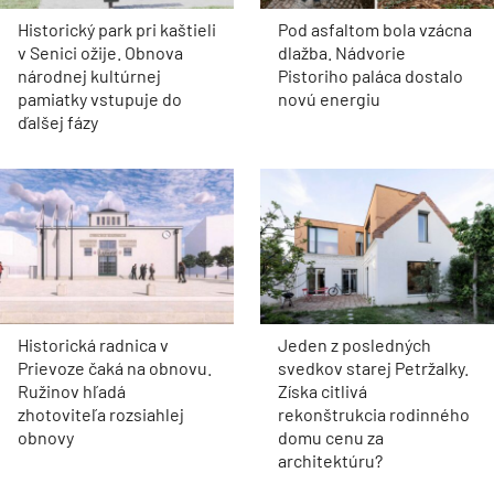
Historický park pri kaštieli
Pod asfaltom bola vzácna
v Senici ožije. Obnova
dlažba. Nádvorie
národnej kultúrnej
Pistoriho paláca dostalo
pamiatky vstupuje do
novú energiu
ďalšej fázy
Historická radnica v
Jeden z posledných
Prievoze čaká na obnovu.
svedkov starej Petržalky.
Ružinov hľadá
Získa citlivá
zhotoviteľa rozsiahlej
rekonštrukcia rodinného
obnovy
domu cenu za
architektúru?