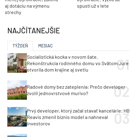
aj dotáciu na výmenu
spustí už v lete
strechy
NAJČÍTANEJŠIE
TÝŽDEŇ
MESIAC
Socialistická kocka v novom šate.
Rekonštrukcia rodinného domu vo Svätom Jure
otvorila dom krajine aj svetlu
Radové domy bez zateplenia: Prečo developer
zvolil jednovrstvové murivo?
Prvý developer, ktorý začal stavať kancelárie: HB
Reavis zmenil biznis model a nahneval
investorov