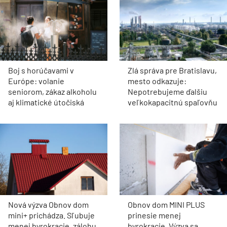
Boj s horúčavami v
Zlá správa pre Bratislavu,
Európe: volanie
mesto odkazuje:
seniorom, zákaz alkoholu
Nepotrebujeme ďalšiu
aj klimatické útočiská
veľkokapacitnú spaľovňu
Nová výzva Obnov dom
Obnov dom MINI PLUS
mini+ prichádza. Sľubuje
prinesie menej
menej byrokracie, zálohu
byrokracie. Výzva sa