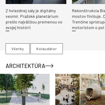
Z hviezdnej sály je digitálny
Rekonštrukcia Bi
vesmír. Pražské planetárium
mostov finišuje. 
prešlo najväčšou premenou vo
Trenčíne sprístup
svojej histórii
motoristom o pol 
Všetky
Kolaudátor
ARCHITEKTÚRA