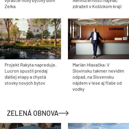
vyrastie nový bytový dom
Nehnuteľnosti najviac
Zelka
zdraželi v Košickom kraji
Projekt Rakyta napreduje.
Marián Hlavačka: V
Lucron spustil predaj
Slovinsku takmer nevidím
ďalšej etapy a chystá
odpad, na Slovensku
stovky nových bytov
nájdem v lese aj fľaše od
vodky
ZELENÁ OBNOVA