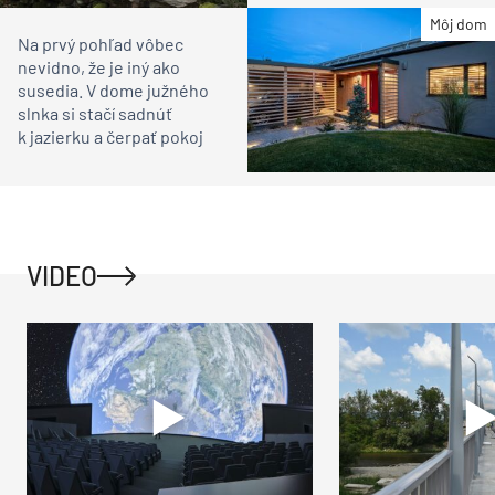
Môj dom
Na prvý pohľad vôbec
nevidno, že je iný ako
susedia. V dome južného
slnka si stačí sadnúť
k jazierku a čerpať pokoj
VIDEO