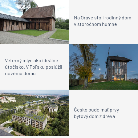
Na Orave stojí rodinný dom
v storočnom humne
Veterný mlyn ako ideálne
útočisko. V Poľsku poslúžil
novému domu
Česko bude mať prvý
bytový dom z dreva