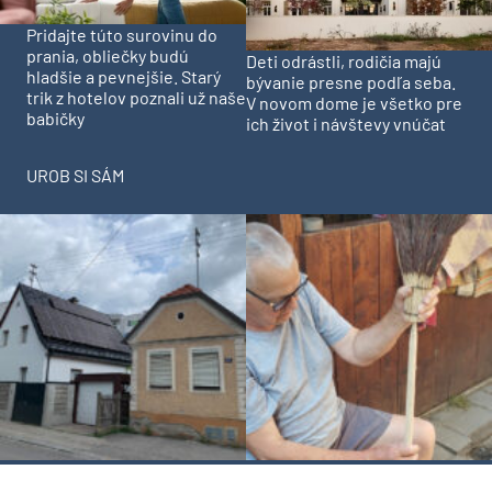
Pridajte túto surovinu do
prania, obliečky budú
Deti odrástli, rodičia majú
hladšie a pevnejšie. Starý
bývanie presne podľa seba.
trik z hotelov poznali už naše
V novom dome je všetko pre
babičky
ich život i návštevy vnúčat
UROB SI SÁM
Chystáte sa zatepľovať
Ako si vyrobiť poctivú
alebo meniť kotol? Návod,
brezovú metlu, ktorá vydrží