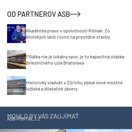
OD PARTNEROV ASB
Akadémia praxe v spoločnosti Klimak: Zo
školských lavíc rovno na prestížne stavby
Filiálka nie je lokálny spor, je to kapacitná otázka
železničného uzla Bratislava
Historický viadukt v Zürichu získal nové mostné
ložiská a dilatačné závery
MOHLO BY VÁS ZAUJÍMAŤ
ASB-PORTAL.CZ