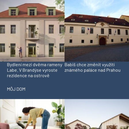
Bydlení mezi dvěma rameny
Babiš chce změnit využití
Labe. V Brandýse vyroste
známého paláce nad Prahou
rezidence na ostrově
MÔJ DOM