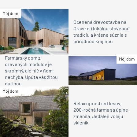
Môj dom
Ocenená drevostavba na
Orave ctí lokálnu stavebnú
tradíciu a krásne súznie s
prírodnou krajinou
Farmársky dom z
Môj dom
drevených modulov je
skromný, ale nič v ňom
nechýba. Upúta vás žltou
dutinou
Môj dom
Relax uprostred lesov.
200-ročná farma sa úplne
zmenila. Jedáleň volajú
skleník