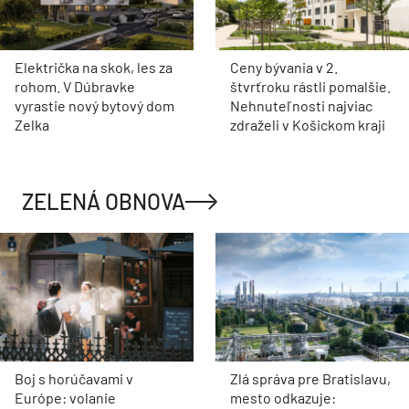
Električka na skok, les za
Ceny bývania v 2.
rohom. V Dúbravke
štvrťroku rástli pomalšie.
vyrastie nový bytový dom
Nehnuteľnosti najviac
Zelka
zdraželi v Košickom kraji
ZELENÁ OBNOVA
Boj s horúčavami v
Zlá správa pre Bratislavu,
Európe: volanie
mesto odkazuje: