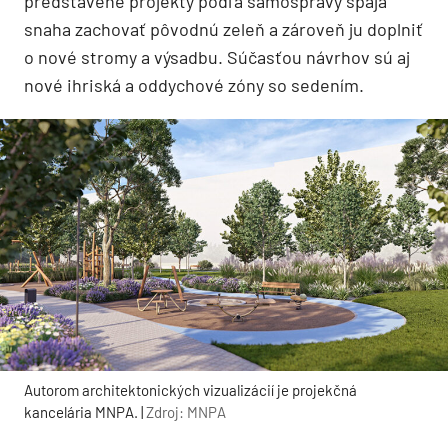
predstavené projekty podľa samosprávy spája
snaha zachovať pôvodnú zeleň a zároveň ju doplniť
o nové stromy a výsadbu. Súčasťou návrhov sú aj
nové ihriská a oddychové zóny so sedením.
Autorom architektonických vizualizácií je projekčná
kancelária MNPA. |
Zdroj: MNPA