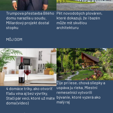
Trumpova přestavba Bílého
Pět novodobých plováren,
domu narazila u soudu.
které dokazují, že i bazén
Miliardový projekt dostal
může mít skvělou
stopku
architekturu
MÔJ DOM
Žije pri lese, chová sliepky a
uspáva ju rieka. Miestni
4 domáce triky, ako otvoriť
remeselníci vytvorili
fľašu vína aj bez vývrtky.
bývanie, ktoré vyzerá ako
Stačí pár vecí, ktoré už máte
malý raj
doma (video)