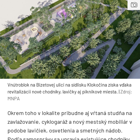
Vnútroblok na Bizetovej ulici na sídlisku Klokočina získa vďaka
revitalizácii nové chodníky, lavičky aj piknikové miesta. |
Zdroj:
MNPA
Okrem toho v lokalite pribudne aj vŕtaná studňa na
zavlažovanie, cyklogaráž a nový mestský mobiliár v
podobe lavičiek, osvetlenia a smetných nádob.
Podľa samosprávy sa upravia existujúce chodníky