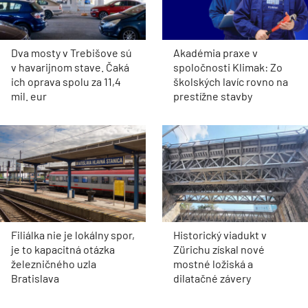
Dva mosty v Trebišove sú
Akadémia praxe v
v havarijnom stave. Čaká
spoločnosti Klimak: Zo
ich oprava spolu za 11,4
školských lavíc rovno na
mil. eur
prestížne stavby
Filiálka nie je lokálny spor,
Historický viadukt v
je to kapacitná otázka
Zürichu získal nové
železničného uzla
mostné ložiská a
Bratislava
dilatačné závery