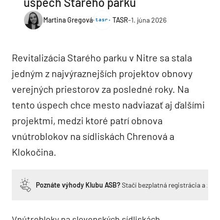
úspech Starého parku
Martina Gregová
TASR
-
1. júna 2026
Revitalizácia Starého parku v Nitre sa stala
jedným z najvýraznejších projektov obnovy
verejných priestorov za posledné roky. Na
tento úspech chce mesto nadviazať aj ďalšími
projektmi, medzi ktoré patrí obnova
vnútroblokov na sídliskách Chrenová a
Klokočina.
Poznáte výhody Klubu ASB?
Stačí bezplatná registrácia a zí
Vnútrobloky na slovenských sídliskách