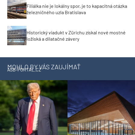
Filiálka nie je lokálny spor, je to kapacitná otázka
železničného uzla Bratislava
Historický viadukt v Zürichu získal nové mostné
ložiská a dilatačné závery
MOHLO BY VÁS ZAUJÍMAŤ
ASB-PORTAL.CZ