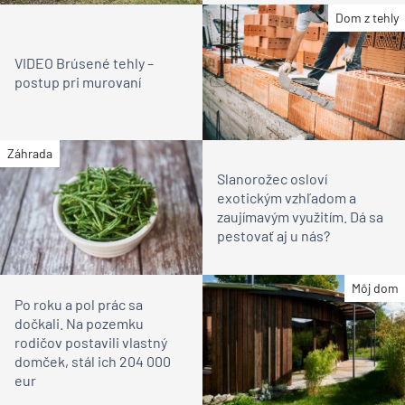
Dom z tehly
VIDEO Brúsené tehly –
postup pri murovaní
Záhrada
Slanorožec osloví
exotickým vzhľadom a
zaujímavým využitím. Dá sa
pestovať aj u nás?
Môj dom
Po roku a pol prác sa
dočkali. Na pozemku
rodičov postavili vlastný
domček, stál ich 204 000
eur