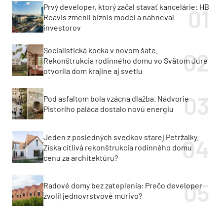
Prvý developer, ktorý začal stavať kancelárie: HB
Reavis zmenil biznis model a nahneval
investorov
Socialistická kocka v novom šate.
Rekonštrukcia rodinného domu vo Svätom Jure
otvorila dom krajine aj svetlu
Pod asfaltom bola vzácna dlažba. Nádvorie
Pistoriho paláca dostalo novú energiu
Jeden z posledných svedkov starej Petržalky.
Získa citlivá rekonštrukcia rodinného domu
cenu za architektúru?
Radové domy bez zateplenia: Prečo developer
zvolil jednovrstvové murivo?