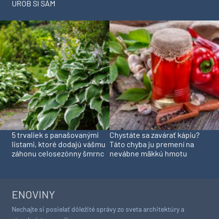
UROB SI SÁM
5 trvaliek s panašovanými
Chystáte sa zavárať kápiu?
listami, ktoré dodajú vášmu
Táto chyba ju premení na
záhonu celosezónny šmrnc
nevábne mäkkú hmotu
ENOVINY
Nechajte si posielať dôležité správy zo sveta architektúry a