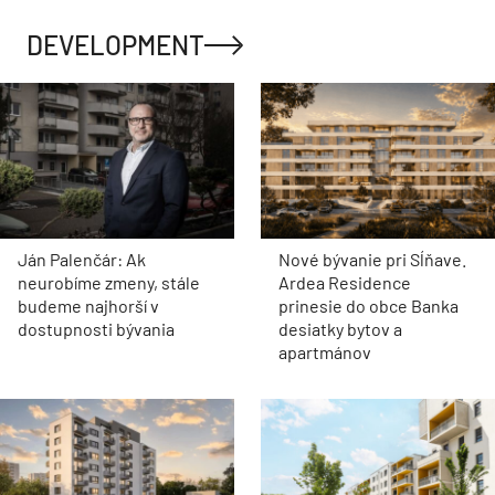
DEVELOPMENT
Ján Palenčár: Ak
Nové bývanie pri Sĺňave.
neurobíme zmeny, stále
Ardea Residence
budeme najhorší v
prinesie do obce Banka
dostupnosti bývania
desiatky bytov a
apartmánov