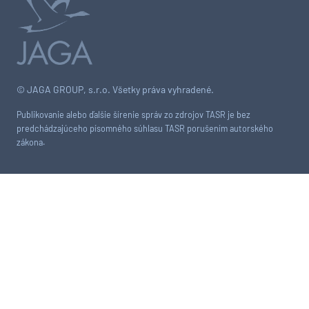
© JAGA GROUP, s.r.o. Všetky práva vyhradené.
Publikovanie alebo ďalšie šírenie správ zo zdrojov TASR je bez
predchádzajúceho písomného súhlasu TASR porušením autorského
zákona.