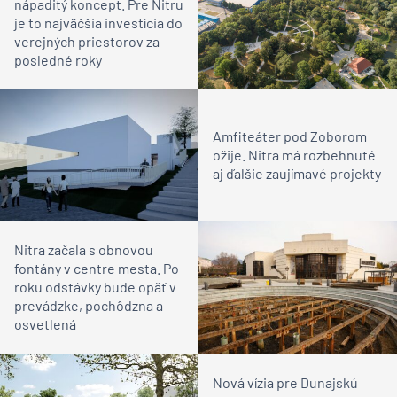
nápaditý koncept. Pre Nitru
je to najväčšia investícia do
verejných priestorov za
posledné roky
Amfiteáter pod Zoborom
ožije. Nitra má rozbehnuté
aj ďalšie zaujímavé projekty
Nitra začala s obnovou
fontány v centre mesta. Po
roku odstávky bude opäť v
prevádzke, pochôdzna a
osvetlená
Nová vízia pre Dunajskú