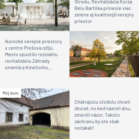
Stredu. Revitalizácia Korza
Bélu Bartóka prinesie viac
zelene aj kvalitnejší verejný
priestor
Ikonické verejné priestory
v centre Prešova ožijú.
Mesto spustilo rozsiahlu
revitalizáciu Záhrady
umenia a Kmeťovho
stromoradia
Môj dom
Chátrajúcu stodolu chceli
zbúrať, no keď nazreli dnu,
zmenili názor. Takúto
záchranu by ste však
nečakali!