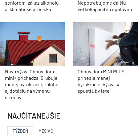
seniorom, zákaz alkoholu
Nepotrebujeme ďalšiu
aj klimatické útočiská
veľkokapacitnú spaľovňu
Nová výzva Obnov dom
Obnov dom MINI PLUS
mini+ prichádza. Sľubuje
prinesie menej
menej byrokracie, zálohu
byrokracie. Výzva sa
aj dotáciu na výmenu
spustí už v lete
strechy
NAJČÍTANEJŠIE
TÝŽDEŇ
MESIAC