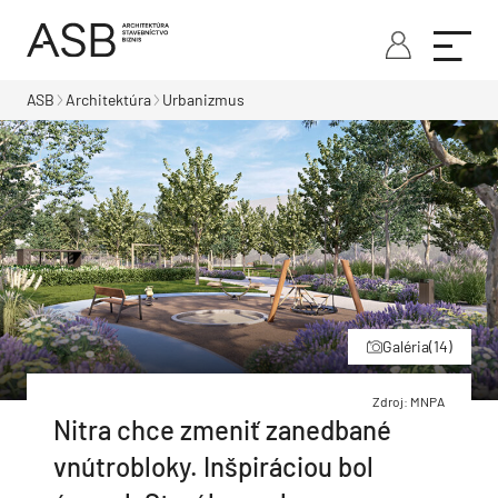
ASB
Architektúra
Urbanizmus
Galéria
(14)
Zdroj: MNPA
Nitra chce zmeniť zanedbané
vnútrobloky. Inšpiráciou bol