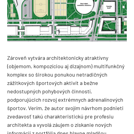
Zároveň vytvára architektonicky atraktívny
(objemom, kompozíciou aj dizajnom) multifunkčný
komplex so širokou ponukou netradičných
zážitkových športových aktivít a bežne
nedostupných pohybových činností,
podporujúcich rozvoj extrémnych adrenalínových
športov. Verím, že autor svojím návrhom podnieti
zvedavosť takú charakteristickú pre profesiu
architekta a vyvolá záujem o získanie nových
informácií z portfólia dnes hlavne mladšou