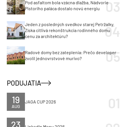
Pod asfaltom bola vzácna dlažba. Nádvorie
Pistoriho paláca dostalo novú energiu
Jeden z posledných svedkov starej Petržalky.
Získa citlivá rekonštrukcia rodinného domu
cenu za architektúru?
Radové domy bez zateplenia: Prečo developer
zvolil jednovrstvové murivo?
PODUJATIA
19
JAGA CUP 2026
AUG
23
LinkedIn Menu 2026