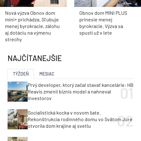
Nová výzva Obnov dom
Obnov dom MINI PLUS
mini+ prichádza. Sľubuje
prinesie menej
menej byrokracie, zálohu
byrokracie. Výzva sa
aj dotáciu na výmenu
spustí už v lete
strechy
NAJČÍTANEJŠIE
TÝŽDEŇ
MESIAC
Prvý developer, ktorý začal stavať kancelárie: HB
Reavis zmenil biznis model a nahneval
investorov
Socialistická kocka v novom šate.
Rekonštrukcia rodinného domu vo Svätom Jure
otvorila dom krajine aj svetlu