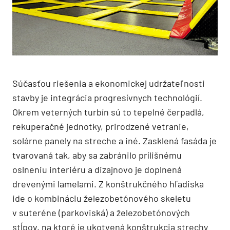
Súčasťou riešenia a ekonomickej udržateľnosti
stavby je integrácia progresívnych technológií.
Okrem veterných turbín sú to tepelné čerpadlá,
rekuperačné jednotky, prirodzené vetranie,
solárne panely na streche a iné. Zasklená fasáda je
tvarovaná tak, aby sa zabránilo prílišnému
oslneniu interiéru a dizajnovo je doplnená
drevenými lamelami. Z konštrukčného hľadiska
ide o kombináciu železobetónového skeletu
v suteréne (parkoviská) a železobetónových
stĺpov, na ktoré je ukotvená konštrukcia strechy