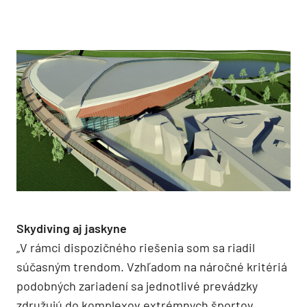
Skydiving aj jaskyne
„V rámci dispozičného riešenia som sa riadil
súčasným trendom. Vzhľadom na náročné kritériá
podobných zariadení sa jednotlivé prevádzky
združujú do komplexov extrémnych športov.