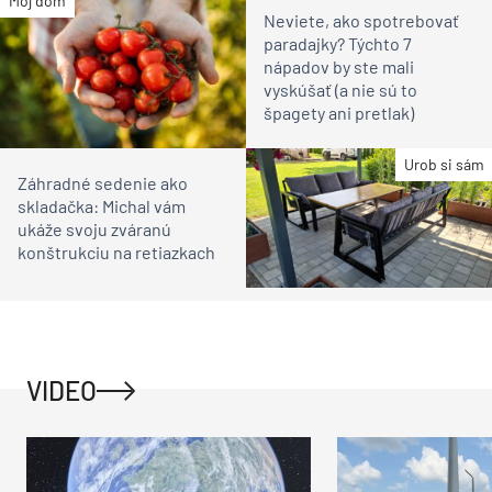
Môj dom
Neviete, ako spotrebovať
paradajky? Týchto 7
nápadov by ste mali
vyskúšať (a nie sú to
špagety ani pretlak)
Urob si sám
Záhradné sedenie ako
skladačka: Michal vám
ukáže svoju zváranú
konštrukciu na retiazkach
VIDEO