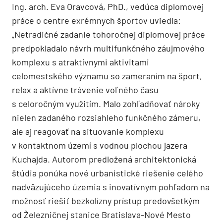
Ing. arch. Eva Oravcová, PhD., vedúca diplomovej
práce o centre exrémnych športov uviedla:
„Netradičné zadanie tohoročnej diplomovej práce
predpokladalo návrh multifunkčného záujmového
komplexu s atraktívnymi aktivitami
celomestského významu so zameraním na šport,
relax a aktívne trávenie voľného času
s celoročným využitím. Malo zohľadňovať nároky
nielen zadaného rozsiahleho funkčného zámeru,
ale aj reagovať na situovanie komplexu
v kontaktnom území s vodnou plochou jazera
Kuchajda. Autorom predložená architektonická
štúdia ponúka nové urbanistické riešenie celého
nadväzujúceho územia s inovatívnym pohľadom na
možnosť riešiť bezkolízny prístup predovšetkým
od Železničnej stanice Bratislava-Nové Mesto