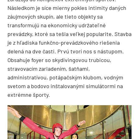
Následkom je síce mierny pokles intimity daných
záujmových skupín, ale tieto objekty sa
transformujú na ekonomicky udržateľné
prevádzky, ktoré sa tešia veľkej popularite. Stavba
je z hľadiska funkčno-prevádzkového riešenia
delená na dve časti. Prvú tvorí nos s nástupom.
Obsahuje foyer so skydivingovou trubicou,
stravovacím zariadením, šatňami,
administratívou, potápačským klubom, vodným
svetom a bodovo inštalovanými simulátormi na
extrémne športy.