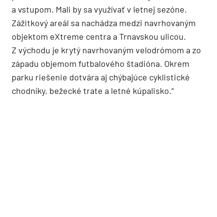
a vstupom. Mali by sa využívať v letnej sezóne.
Zážitkový areál sa nachádza medzi navrhovaným
objektom eXtreme centra a Trnavskou ulicou.
Z východu je krytý navrhovaným velodrómom a zo
západu objemom futbalového štadióna. Okrem
parku riešenie dotvára aj chýbajúce cyklistické
chodníky, bežecké trate a letné kúpalisko.“