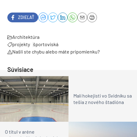
ZDIEĽAŤ
Architektúra
projekty
športoviská
Našli ste chybu alebo máte pripomienku?
Súvisiace
Malí hokejisti vo Svidníku sa
tešia z nového štadióna
O titul v aréne