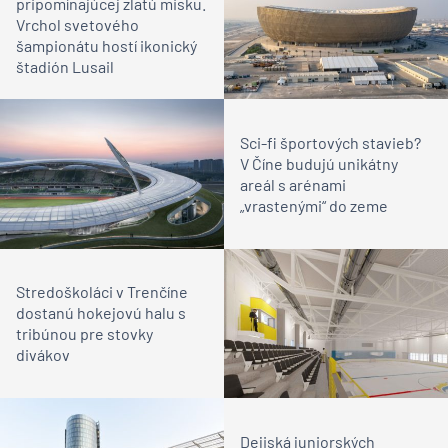
pripomínajúcej zlatú misku.
Vrchol svetového
šampionátu hostí ikonický
štadión Lusail
Sci-fi športových stavieb?
V Číne budujú unikátny
areál s arénami
„vrastenými“ do zeme
Stredoškoláci v Trenčíne
dostanú hokejovú halu s
tribúnou pre stovky
divákov
Dejiská juniorských