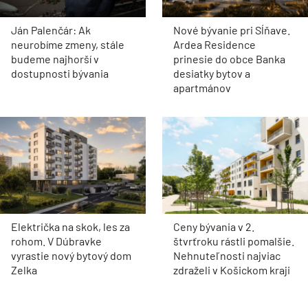
Ján Palenčár: Ak
Nové bývanie pri Sĺňave.
neurobíme zmeny, stále
Ardea Residence
budeme najhorší v
prinesie do obce Banka
dostupnosti bývania
desiatky bytov a
apartmánov
Električka na skok, les za
Ceny bývania v 2.
rohom. V Dúbravke
štvrťroku rástli pomalšie.
vyrastie nový bytový dom
Nehnuteľnosti najviac
Zelka
zdraželi v Košickom kraji