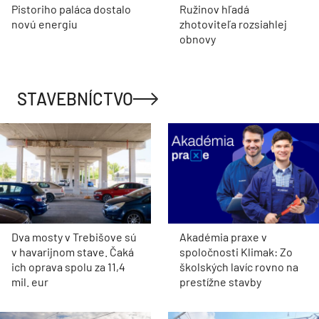
Pistoriho paláca dostalo
Ružinov hľadá
novú energiu
zhotoviteľa rozsiahlej
obnovy
STAVEBNÍCTVO
Dva mosty v Trebišove sú
Akadémia praxe v
v havarijnom stave. Čaká
spoločnosti Klimak: Zo
ich oprava spolu za 11,4
školských lavíc rovno na
mil. eur
prestížne stavby