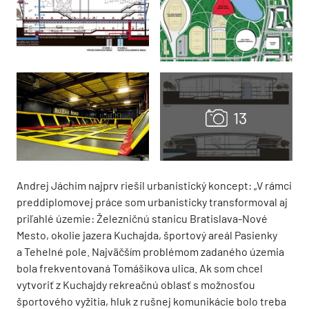
Andrej Jáchim najprv riešil urbanistický koncept: „V rámci
preddiplomovej práce som urbanisticky transformoval aj
priľahlé územie: Železničnú stanicu Bratislava-Nové
Mesto, okolie jazera Kuchajda, športový areál Pasienky
a Tehelné pole. Najväčším problémom zadaného územia
bola frekventovaná Tomášikova ulica. Ak som chcel
vytvoriť z Kuchajdy rekreačnú oblasť s možnosťou
športového vyžitia, hluk z rušnej komunikácie bolo treba