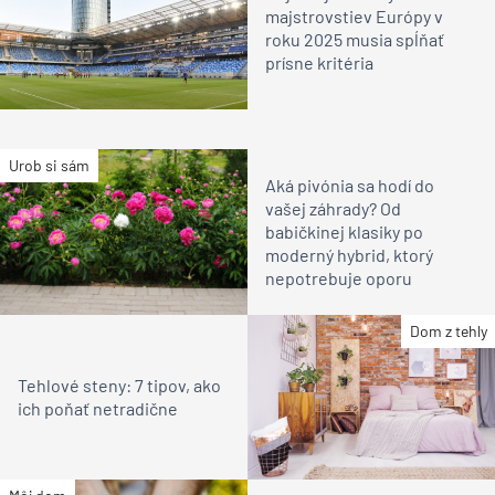
majstrovstiev Európy v
roku 2025 musia spĺňať
prísne kritéria
Urob si sám
Aká pivónia sa hodí do
vašej záhrady? Od
babičkinej klasiky po
moderný hybrid, ktorý
nepotrebuje oporu
Dom z tehly
Tehlové steny: 7 tipov, ako
ich poňať netradične