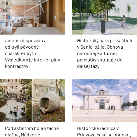
Zmenili dispozíciu a
Historický park pri kaštieli
odkryli pôvodný
v Senici ožije. Obnova
charakter bytu.
národnej kultúrnej
Výsledkom je interiér plný
pamiatky vstupuje do
kontrastov
ďalšej fázy
Pod asfaltom bola vzácna
Historická radnica v
dlažba. Nádvorie
Prievoze čaká na obnovu.