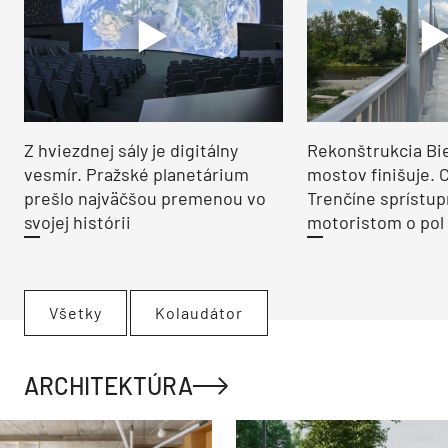
Z hviezdnej sály je digitálny
Rekonštrukcia Bi
vesmír. Pražské planetárium
mostov finišuje. 
prešlo najväčšou premenou vo
Trenčíne sprístup
svojej histórii
motoristom o pol 
Všetky
Kolaudátor
ARCHITEKTÚRA