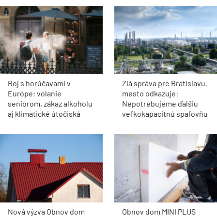
Boj s horúčavami v
Zlá správa pre Bratislavu,
Európe: volanie
mesto odkazuje:
seniorom, zákaz alkoholu
Nepotrebujeme ďalšiu
aj klimatické útočiská
veľkokapacitnú spaľovňu
Nová výzva Obnov dom
Obnov dom MINI PLUS