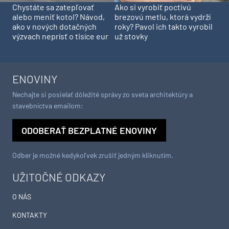
Chystáte sa zatepľovať
Ako si vyrobiť poctivú
alebo meniť kotol? Návod,
brezovú metlu, ktorá vydrží
ako v nových dotačných
roky? Pavol ich takto vyrobil
výzvach neprísť o tisíce eur
už stovky
ENOVINY
Nechajte si posielať dôležité správy zo sveta architektúry a
stavebníctva emailom:
ODOBERAŤ BEZPLATNÉ ENOVINY
Odber je možné kedykoľvek zrušiť jedným kliknutím.
UŽITOČNÉ ODKAZY
O NÁS
KONTAKTY