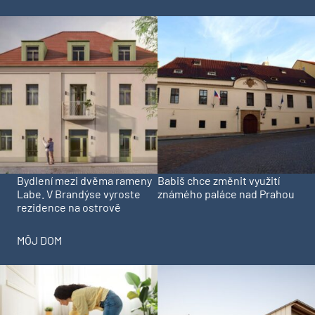
Bydlení mezi dvěma rameny
Babiš chce změnit využití
Labe. V Brandýse vyroste
známého paláce nad Prahou
rezidence na ostrově
MÔJ DOM