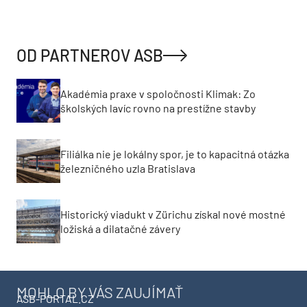
OD PARTNEROV ASB
Akadémia praxe v spoločnosti Klimak: Zo
školských lavíc rovno na prestížne stavby
Filiálka nie je lokálny spor, je to kapacitná otázka
železničného uzla Bratislava
Historický viadukt v Zürichu získal nové mostné
ložiská a dilatačné závery
MOHLO BY VÁS ZAUJÍMAŤ
ASB-PORTAL.CZ