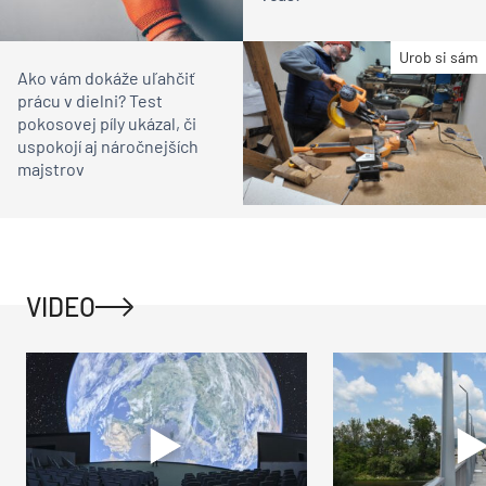
Urob si sám
Ako vám dokáže uľahčiť
prácu v dielni? Test
pokosovej píly ukázal, či
uspokojí aj náročnejších
majstrov
VIDEO