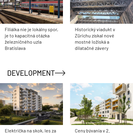
Filiálka nie je lokálny spor,
Historický viadukt v
je to kapacitná otázka
Zürichu získal nové
železničného uzla
mostné ložiská a
Bratislava
dilatačné závery
DEVELOPMENT
Električka na skok, les za
Ceny bývania v 2.