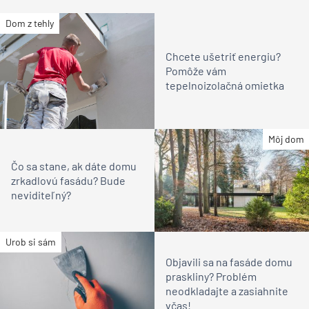
Dom z tehly
Chcete ušetriť energiu?
Pomôže vám
tepelnoizolačná omietka
Môj dom
Čo sa stane, ak dáte domu
zrkadlovú fasádu? Bude
neviditeľný?
Urob si sám
Objavili sa na fasáde domu
praskliny? Problém
neodkladajte a zasiahnite
včas!