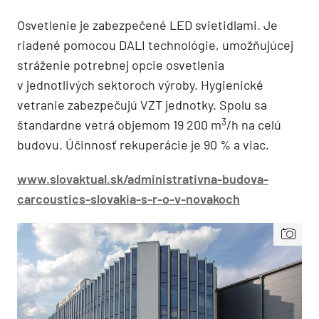
Osvetlenie je zabezpečené LED svietidlami. Je
riadené pomocou DALI technológie, umožňujúcej
stráženie potrebnej opcie osvetlenia
v jednotlivých sektoroch výroby. Hygienické
vetranie zabezpečujú VZT jednotky. Spolu sa
3
štandardne vetrá objemom 19 200 m
/h na celú
budovu. Účinnosť rekuperácie je 90 % a viac.
www.slovaktual.sk/administrativna-budova-
carcoustics-slovakia-s-r-o-v-novakoch