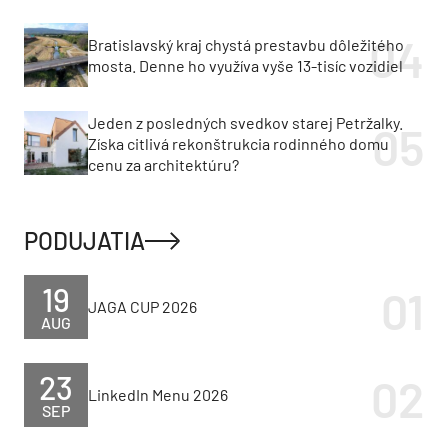
Bratislavský kraj chystá prestavbu dôležitého
mosta. Denne ho využíva vyše 13-tisíc vozidiel
Jeden z posledných svedkov starej Petržalky.
Získa citlivá rekonštrukcia rodinného domu
cenu za architektúru?
PODUJATIA
19
JAGA CUP 2026
AUG
23
LinkedIn Menu 2026
SEP