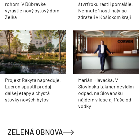
rohom. V Dúbravke
štvrťroku rástli pomalšie.
vyrastie nový bytový dom
Nehnuteľnosti najviac
Zelka
zdraželi v Košickom kraji
Projekt Rakyta napreduje.
Marián Hlavačka: V
Lucron spustil predaj
Slovinsku takmer nevidím
ďalšej etapy a chystá
odpad, na Slovensku
stovky nových bytov
nájdem v lese aj fľaše od
vodky
ZELENÁ OBNOVA