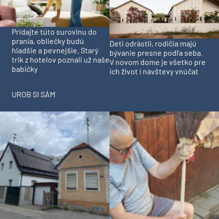
Pridajte túto surovinu do
prania, obliečky budú
Deti odrástli, rodičia majú
hladšie a pevnejšie. Starý
bývanie presne podľa seba.
trik z hotelov poznali už naše
V novom dome je všetko pre
babičky
ich život i návštevy vnúčat
UROB SI SÁM