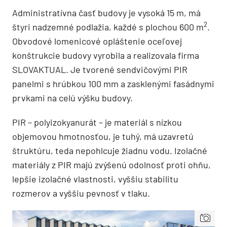
Administratívna časť budovy je vysoká 15 m, má
2
štyri nadzemné podlažia, každé s plochou 600 m
.
Obvodové lomenicové opláštenie oceľovej
konštrukcie budovy vyrobila a realizovala firma
SLOVAKTUAL. Je tvorené sendvičovými PIR
panelmi s hrúbkou 100 mm a zasklenými fasádnymi
prvkami na celú výšku budovy.
PIR – polyizokyanurát – je materiál s nízkou
objemovou hmotnosťou, je tuhý, má uzavretú
štruktúru, teda nepohlcuje žiadnu vodu. Izolačné
materiály z PIR majú zvýšenú odolnosť proti ohňu,
lepšie izolačné vlastnosti, vyššiu stabilitu
rozmerov a vyššiu pevnosť v tlaku.