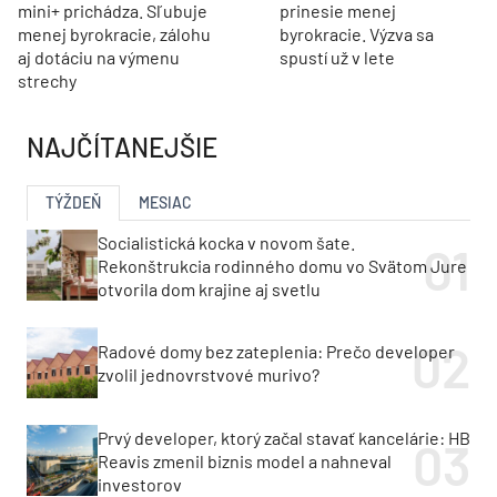
mini+ prichádza. Sľubuje
prinesie menej
menej byrokracie, zálohu
byrokracie. Výzva sa
aj dotáciu na výmenu
spustí už v lete
strechy
NAJČÍTANEJŠIE
TÝŽDEŇ
MESIAC
Socialistická kocka v novom šate.
Rekonštrukcia rodinného domu vo Svätom Jure
otvorila dom krajine aj svetlu
Radové domy bez zateplenia: Prečo developer
zvolil jednovrstvové murivo?
Prvý developer, ktorý začal stavať kancelárie: HB
Reavis zmenil biznis model a nahneval
investorov