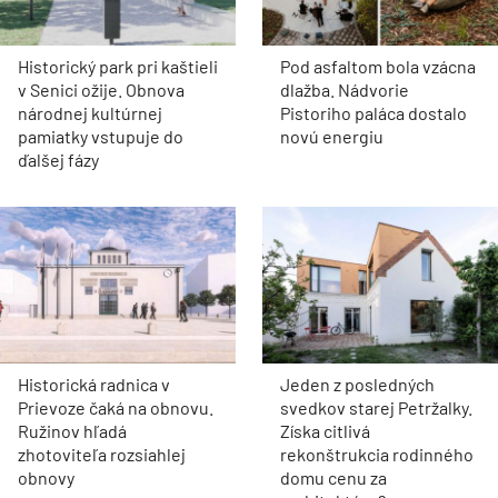
Historický park pri kaštieli
Pod asfaltom bola vzácna
v Senici ožije. Obnova
dlažba. Nádvorie
národnej kultúrnej
Pistoriho paláca dostalo
pamiatky vstupuje do
novú energiu
ďalšej fázy
Historická radnica v
Jeden z posledných
Prievoze čaká na obnovu.
svedkov starej Petržalky.
Ružinov hľadá
Získa citlivá
zhotoviteľa rozsiahlej
rekonštrukcia rodinného
obnovy
domu cenu za