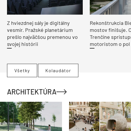
Z hviezdnej sály je digitálny
Rekonštrukcia Bi
vesmír. Pražské planetárium
mostov finišuje. 
prešlo najväčšou premenou vo
Trenčíne sprístup
svojej histórii
motoristom o pol 
Všetky
Kolaudátor
ARCHITEKTÚRA