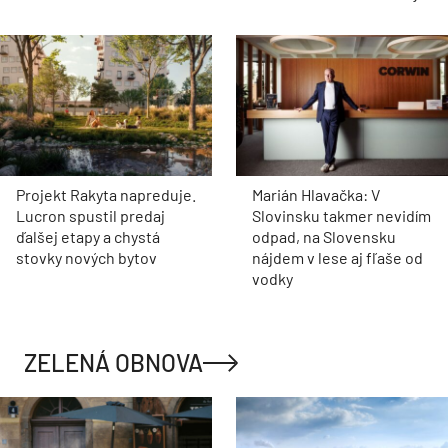
Projekt Rakyta napreduje.
Marián Hlavačka: V
Lucron spustil predaj
Slovinsku takmer nevidím
ďalšej etapy a chystá
odpad, na Slovensku
stovky nových bytov
nájdem v lese aj fľaše od
vodky
ZELENÁ OBNOVA