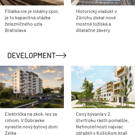
Filiálka nie je lokálny spor,
Historický viadukt v
je to kapacitná otázka
Zürichu získal nové
železničného uzla
mostné ložiská a
Bratislava
dilatačné závery
DEVELOPMENT
Električka na skok, les za
Ceny bývania v 2.
rohom. V Dúbravke
štvrťroku rástli pomalšie.
vyrastie nový bytový dom
Nehnuteľnosti najviac
Zelka
zdraželi v Košickom kraji