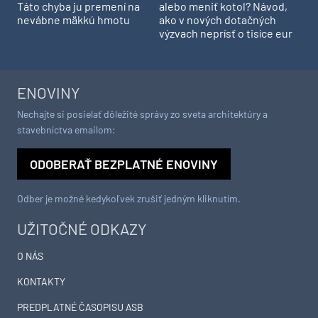
Táto chyba ju premení na
alebo meniť kotol? Návod,
nevábne mäkkú hmotu
ako v nových dotačných
výzvach neprísť o tisíce eur
ENOVINY
Nechajte si posielať dôležité správy zo sveta architektúry a
stavebníctva emailom:
ODOBERAŤ BEZPLATNÉ ENOVINY
Odber je možné kedykoľvek zrušiť jedným kliknutím.
UŽITOČNÉ ODKAZY
O NÁS
KONTAKTY
PREDPLATNÉ ČASOPISU ASB