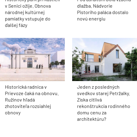
v Senici ožije. Obnova
dlažba. Nádvorie
národnej kultúrnej
Pistoriho paláca dostalo
pamiatky vstupuje do
novú energiu
ďalšej fázy
Historická radnica v
Jeden z posledných
Prievoze čaká na obnovu.
svedkov starej Petržalky.
Ružinov hľadá
Získa citlivá
zhotoviteľa rozsiahlej
rekonštrukcia rodinného
obnovy
domu cenu za
architektúru?