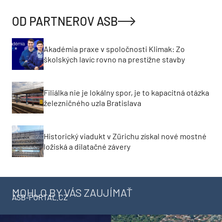
OD PARTNEROV ASB
Akadémia praxe v spoločnosti Klimak: Zo
školských lavíc rovno na prestížne stavby
Filiálka nie je lokálny spor, je to kapacitná otázka
železničného uzla Bratislava
Historický viadukt v Zürichu získal nové mostné
ložiská a dilatačné závery
MOHLO BY VÁS ZAUJÍMAŤ
ASB-PORTAL.CZ