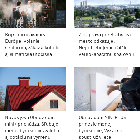
Boj s horúčavami v
Zlá správa pre Bratislavu,
Európe: volanie
mesto odkazuje:
seniorom, zákaz alkoholu
Nepotrebujeme ďalšiu
aj klimatické útočiská
veľkokapacitnú spaľovňu
Nová výzva Obnov dom
Obnov dom MINI PLUS
mini+ prichádza. Sľubuje
prinesie menej
menej byrokracie, zálohu
byrokracie. Výzva sa
aj dotáciu na výmenu
spustí už v lete