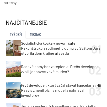
strechy
NAJČÍTANEJŠIE
TÝŽDEŇ
MESIAC
Socialistická kocka v novom šate.
Rekonštrukcia rodinného domu vo Svätom Jure
otvorila dom krajine aj svetlu
Radové domy bez zateplenia: Prečo developer
zvolil jednovrstvové murivo?
Prvý developer, ktorý začal stavať kancelárie: HB
Reavis zmenil biznis model a nahneval
investorov
Jeden z posledných svedkov starej Petržalky.