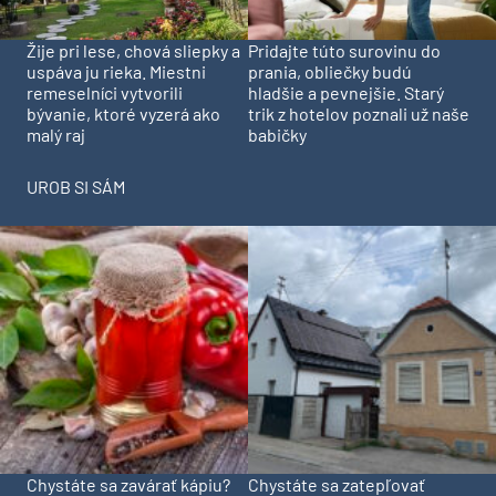
Pridajte túto surovinu do
Žije pri lese, chová sliepky a
prania, obliečky budú
uspáva ju rieka. Miestni
hladšie a pevnejšie. Starý
remeselníci vytvorili
trik z hotelov poznali už naše
bývanie, ktoré vyzerá ako
babičky
malý raj
UROB SI SÁM
Chystáte sa zavárať kápiu?
Chystáte sa zatepľovať