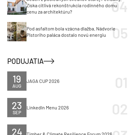
Získa citlivá rekonštrukcia rodinného domu
cenu za architektúru?
Pod asfaltom bola vzácna dlažba. Nádvorie
Pistoriho paláca dostalo novú energiu
PODUJATIA
19
JAGA CUP 2026
AUG
23
LinkedIn Menu 2026
SEP
24
Timber & Climate Resilience Forum 2026