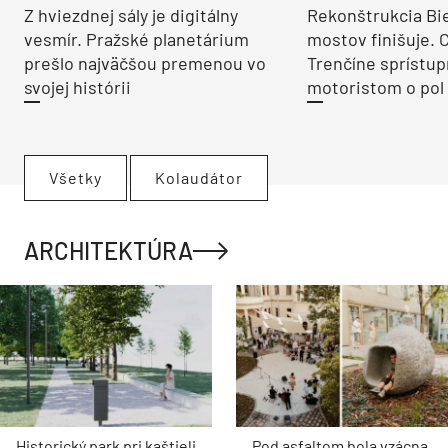
Z hviezdnej sály je digitálny
Rekonštrukcia Bi
vesmír. Pražské planetárium
mostov finišuje. 
prešlo najväčšou premenou vo
Trenčíne sprístup
svojej histórii
motoristom o pol 
Všetky
Kolaudátor
ARCHITEKTÚRA
Historický park pri kaštieli
Pod asfaltom bola vzácna