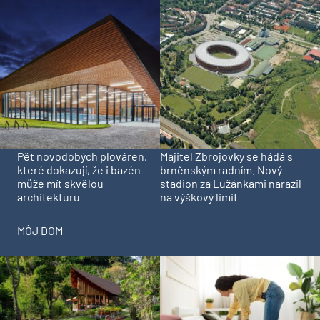
Pět novodobých plováren,
Majitel Zbrojovky se hádá s
které dokazují, že i bazén
brněnským radním. Nový
může mít skvělou
stadion za Lužánkami narazil
architekturu
na výškový limit
MÔJ DOM