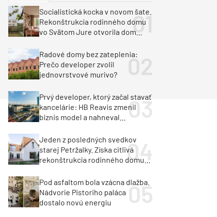
y
Klimatizácia a vetranie
Socialistická kocka v novom šate.
urz Milan Murcka
Rekonštrukcia rodinného domu
vo Svätom Jure otvorila dom
krajine aj svetlu
Radové domy bez zateplenia:
Prečo developer zvolil
jednovrstvové murivo?
Prvý developer, ktorý začal stavať
kancelárie: HB Reavis zmenil
biznis model a nahneval
investorov
Jeden z posledných svedkov
starej Petržalky. Získa citlivá
rekonštrukcia rodinného domu
cenu za architektúru?
Pod asfaltom bola vzácna dlažba.
Nádvorie Pistoriho paláca
dostalo novú energiu