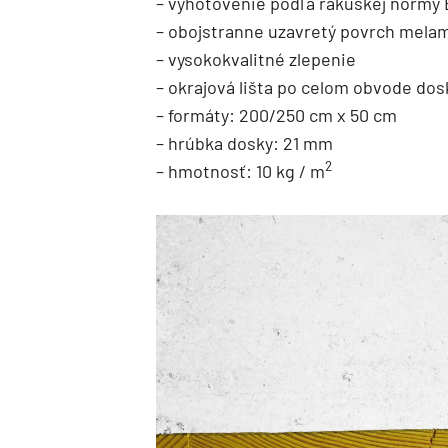
– vyhotovenie podľa rakúskej normy
– obojstranne uzavretý povrch mela
– vysokokvalitné zlepenie
– okrajová lišta po celom obvode dos
– formáty: 200/250 cm x 50 cm
– hrúbka dosky: 21 mm
2
– hmotnosť: 10 kg / m