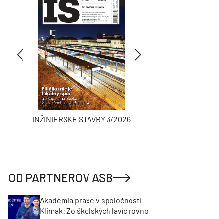
INŽINIERSKE STAVBY 3/2026
ASB
OD PARTNEROV ASB
Akadémia praxe v spoločnosti
Klimak: Zo školských lavíc rovno