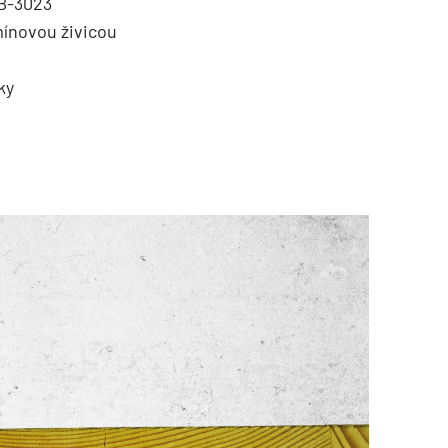
 B-3023
mínovou živicou
ky