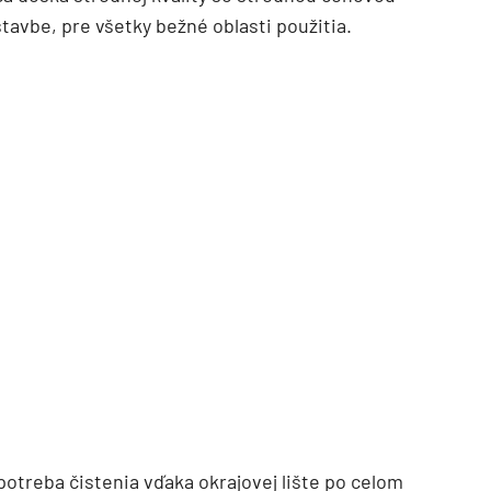
avbe, pre všetky bežné oblasti použitia.
TZB HAUSTECHNIK 3/2026
otreba čistenia vďaka okrajovej lište po celom