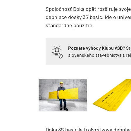
Spoločnosť Doka opäť rozširuje svoje
debniace dosky 3S basic. Ide o univ
štandardné použitie.
Poznáte výhody Klubu ASB?
St
slovenského stavebníctva s r
Doka 3S basic je trojvrstvová debnia