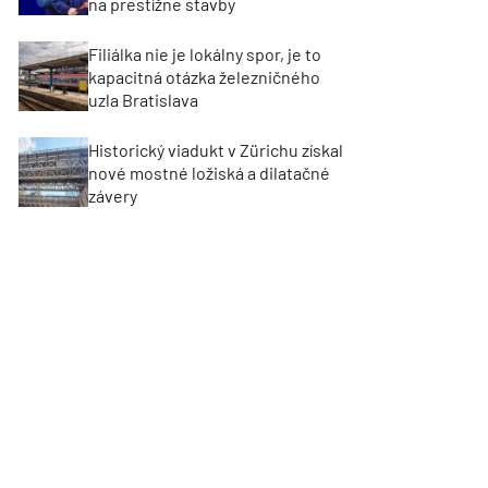
na prestížne stavby
Filiálka nie je lokálny spor, je to
kapacitná otázka železničného
uzla Bratislava
Historický viadukt v Zürichu získal
nové mostné ložiská a dilatačné
závery