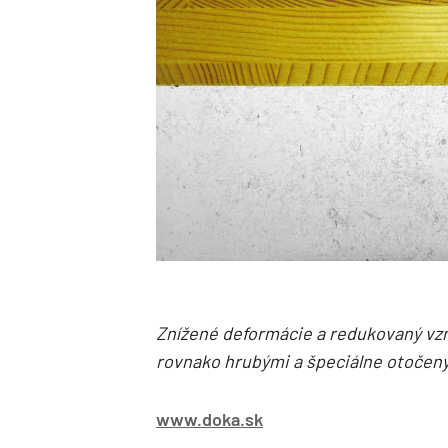
Znížené deformácie a redukovaný vzn
rovnako hrubými a špeciálne otočený
www.doka.sk