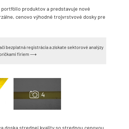
 portfólio produktov a predstavuje nové
erzálne, cenovo výhodné trojvrstvové dosky pre
ačí bezplatná registrácia a získate sektorové analýzy
ebríčkami firiem ⟶
ca doska strednej kvality so strednou cenovou