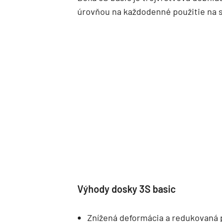
úrovňou na každodenné použitie na st
Výhody dosky 3S basic
Znížená deformácia a redukovaná p