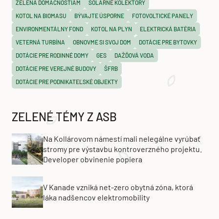
ZELENÁ DOMÁCNOSTIAM
SOLÁRNE KOLEKTORY
KOTOL NA BIOMASU
BÝVAJTE ÚSPORNE
FOTOVOLTICKÉ PANELY
ENVIRONMENTÁLNY FOND
KOTOL NA PLYN
ELEKTRICKÁ BATÉRIA
VETERNÁ TURBÍNA
OBNOVME SI SVOJ DOM
DOTÁCIE PRE BYTOVKY
DOTÁCIE PRE RODINNÉ DOMY
GES
DAŽĎOVÁ VODA
DOTÁCIE PRE VEREJNÉ BUDOVY
ŠFRB
DOTÁCIE PRE PODNIKATEĽSKÉ OBJEKTY
ZELENÉ TÉMY Z ASB
Na Kollárovom námestí mali nelegálne vyrúbať
stromy pre výstavbu kontroverzného projektu.
Developer obvinenie popiera
V Kanade vzniká net-zero obytná zóna, ktorá
láka nadšencov elektromobility