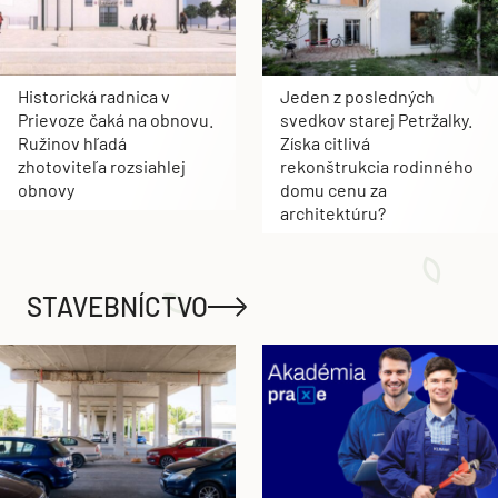
Historická radnica v
Jeden z posledných
Prievoze čaká na obnovu.
svedkov starej Petržalky.
Ružinov hľadá
Získa citlivá
zhotoviteľa rozsiahlej
rekonštrukcia rodinného
obnovy
domu cenu za
architektúru?
STAVEBNÍCTVO