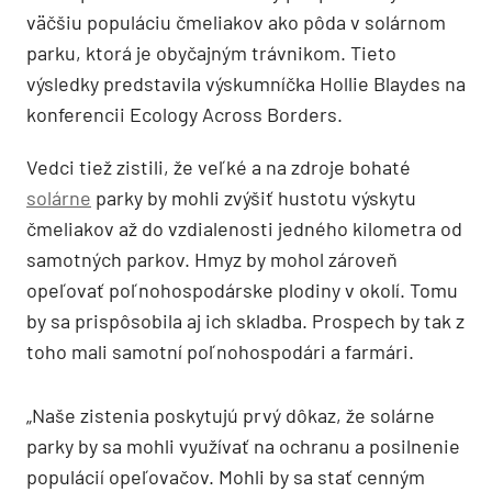
väčšiu populáciu čmeliakov ako pôda v solárnom
parku, ktorá je obyčajným trávnikom. Tieto
výsledky predstavila výskumníčka Hollie Blaydes na
konferencii Ecology Across Borders.
Vedci tiež zistili, že veľké a na zdroje bohaté
solárne
parky by mohli zvýšiť hustotu výskytu
čmeliakov až do vzdialenosti jedného kilometra od
samotných parkov. Hmyz by mohol zároveň
opeľovať poľnohospodárske plodiny v okolí. Tomu
by sa prispôsobila aj ich skladba. Prospech by tak z
toho mali samotní poľnohospodári a farmári.
„Naše zistenia poskytujú prvý dôkaz, že solárne
parky by sa mohli využívať na ochranu a posilnenie
populácií opeľovačov. Mohli by sa stať cenným