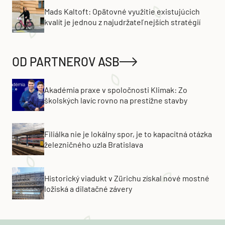
Mads Kaltoft: Opätovné využitie existujúcich
kvalít je jednou z najudržateľnejších stratégií
OD PARTNEROV ASB
Akadémia praxe v spoločnosti Klimak: Zo
školských lavíc rovno na prestížne stavby
Filiálka nie je lokálny spor, je to kapacitná otázka
železničného uzla Bratislava
Historický viadukt v Zürichu získal nové mostné
ložiská a dilatačné závery