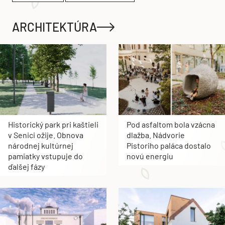
ARCHITEKTÚRA
Historický park pri kaštieli
Pod asfaltom bola vzácna
v Senici ožije. Obnova
dlažba. Nádvorie
národnej kultúrnej
Pistoriho paláca dostalo
pamiatky vstupuje do
novú energiu
ďalšej fázy