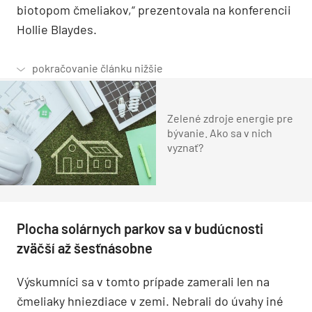
biotopom čmeliakov,“ prezentovala na konferencii
Hollie Blaydes.
Zelené zdroje energie pre
bývanie. Ako sa v nich
vyznať?
Plocha solárnych parkov sa v budúcnosti
zväčší až šesťnásobne
Výskumníci sa v tomto prípade zamerali len na
čmeliaky hniezdiace v zemi. Nebrali do úvahy iné