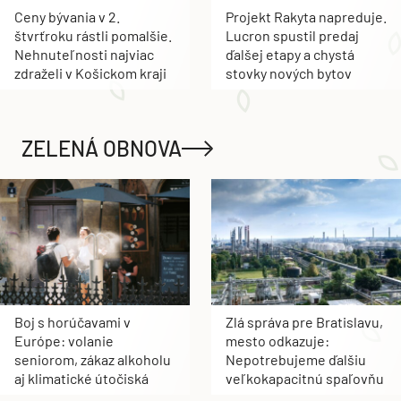
Ceny bývania v 2.
Projekt Rakyta napreduje.
štvrťroku rástli pomalšie.
Lucron spustil predaj
Nehnuteľnosti najviac
ďalšej etapy a chystá
zdraželi v Košickom kraji
stovky nových bytov
ZELENÁ OBNOVA
Boj s horúčavami v
Zlá správa pre Bratislavu,
Európe: volanie
mesto odkazuje:
seniorom, zákaz alkoholu
Nepotrebujeme ďalšiu
aj klimatické útočiská
veľkokapacitnú spaľovňu