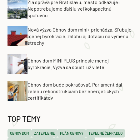
Zlá správa pre Bratislavu, mesto odkazuje:
Nepotrebujeme ďalšiu veľkokapacitnú
spaľovňu
Nová výzva Obnov dom mini+ prichádza. Sľubuje
menej byrokracie, zálohu aj dotáciu na výmenu
strechy
Obnov dom MINI PLUS prinesie menej
byrokracie. Výzva sa spustí už v lete
Obnov dom bude pokračovať. Parlament dal
zelenú rekonštrukciám bez energetických
certifikátov
TOP TÉMY
OBNOV DOM
ZATEPLENIE
PLÁN OBNOVY
TEPELNÉ ČERPADLO