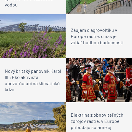
vodou
Záujem o agrovoltiku v
Európe rastie, u nás je
zatiaľ hudbou budúcnosti
Nový britský panovník Karol
III.: Eko aktivista
upozorňujúci na klimatickú
krízu
Elektrina z obnoviteľných
zdrojov rastie, v Európe
pribúdajú solárne aj