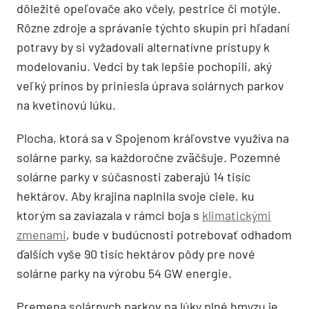
dôležité opeľovače ako včely, pestrice či motýle.
Rôzne zdroje a správanie týchto skupín pri hľadaní
potravy by si vyžadovali alternatívne prístupy k
modelovaniu. Vedci by tak lepšie pochopili, aký
veľký prínos by priniesla úprava solárnych parkov
na kvetinovú lúku.
Plocha, ktorá sa v Spojenom kráľovstve využíva na
solárne parky, sa každoročne zväčšuje. Pozemné
solárne parky v súčasnosti zaberajú 14 tisíc
hektárov. Aby krajina naplnila svoje ciele, ku
ktorým sa zaviazala v rámci boja s
klimatickými
zmenami
, bude v budúcnosti potrebovať odhadom
ďalších vyše 90 tisíc hektárov pôdy pre nové
solárne parky na výrobu 54 GW energie.
Premena solárnych parkov na lúky plné hmyzu je