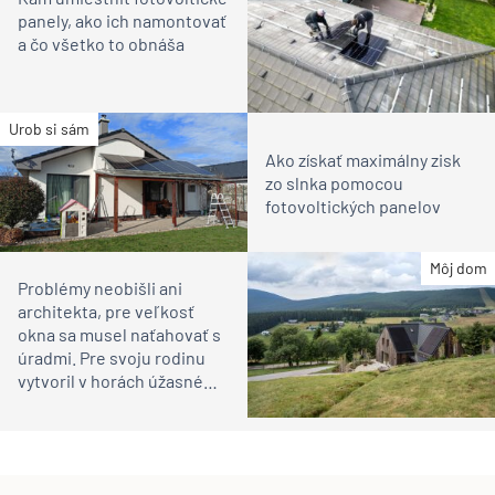
panely, ako ich namontovať
a čo všetko to obnáša
Urob si sám
Ako získať maximálny zisk
zo slnka pomocou
fotovoltických panelov
Môj dom
Problémy neobišli ani
architekta, pre veľkosť
okna sa musel naťahovať s
úradmi. Pre svoju rodinu
vytvoril v horách úžasné
miesto na relax