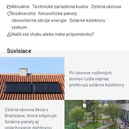
Aktuálne
Technické zariadenia budov
Zelená obnova
biodiverzita
fotovoltické panely
obnoviteľné zdroje energie
Solárne kolektory
výskum
Našli ste chybu alebo máte pripomienku?
Súvisiace
Pri obnove rodinných
domov ľudia najviac
preferujú solárne kolektory
Zelená obnova školy v
Bratislave, ktorá inšpiruje:
Solárne panely aj
splachovanie dažďovou