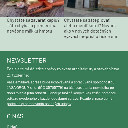
Chystáte sa zavárať kápiu?
Chystáte sa zatepľovať
Táto chyba ju premení na
alebo meniť kotol? Návod,
nevábne mäkkú hmotu
ako v nových dotačných
výzvach neprísť o tisíce eur
NEWSLETTER
Posielajte mi dôležité správy zo sveta architektúry a stavebníctva
2x týždenne:
Vaša emailová adresa bude uchovávaná a spracúvaná spoločnosťou
JAGA GROUP, s.r.o. (IČO 35705779) na účel zasielania newslettra po
dobu trvania jeho odberu. Odber je možné kedykoľvek zrušiť pomocou
odkazu uvedeného v každej odoslanej správe. Pozrite si naše úplné
podmienky spracovania osobných údajov
.
O NÁS
O NÁS