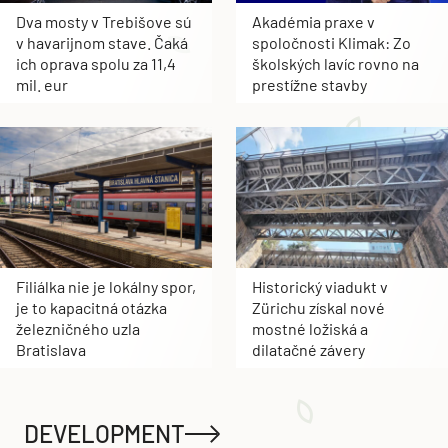
Dva mosty v Trebišove sú
Akadémia praxe v
v havarijnom stave. Čaká
spoločnosti Klimak: Zo
ich oprava spolu za 11,4
školských lavíc rovno na
mil. eur
prestížne stavby
Filiálka nie je lokálny spor,
Historický viadukt v
je to kapacitná otázka
Zürichu získal nové
železničného uzla
mostné ložiská a
Bratislava
dilatačné závery
DEVELOPMENT