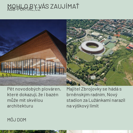
MOHLO BY VÁS ZAUJÍMAŤ
ASB-PORTAL.CZ
Pět novodobých plováren,
Majitel Zbrojovky se hádá s
které dokazují, že i bazén
brněnským radním. Nový
může mít skvělou
stadion za Lužánkami narazil
architekturu
na výškový limit
MÔJ DOM