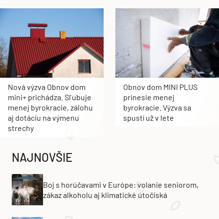
Nová výzva Obnov dom
Obnov dom MINI PLUS
mini+ prichádza. Sľubuje
prinesie menej
menej byrokracie, zálohu
byrokracie. Výzva sa
aj dotáciu na výmenu
spustí už v lete
strechy
NAJNOVŠIE
Boj s horúčavami v Európe: volanie seniorom,
zákaz alkoholu aj klimatické útočiská