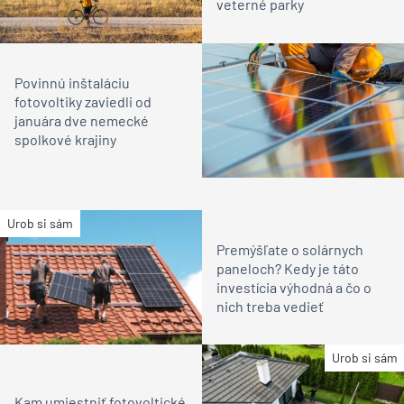
veterné parky
Povinnú inštaláciu
fotovoltiky zaviedli od
januára dve nemecké
spolkové krajiny
Urob si sám
Premýšľate o solárnych
paneloch? Kedy je táto
investícia výhodná a čo o
nich treba vedieť
Urob si sám
Kam umiestniť fotovoltické