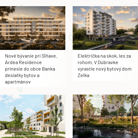
Nové bývanie pri Sĺňave.
Električka na skok, les za
Ardea Residence
rohom. V Dúbravke
prinesie do obce Banka
vyrastie nový bytový dom
desiatky bytov a
Zelka
apartmánov