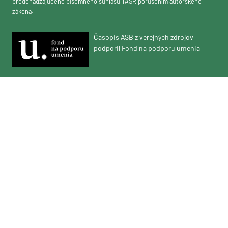
predchádzajúceho písomného súhlasu TASR porušením autorského
zákona.
Časopis ASB z verejných zdrojov
podporil Fond na podporu umenia