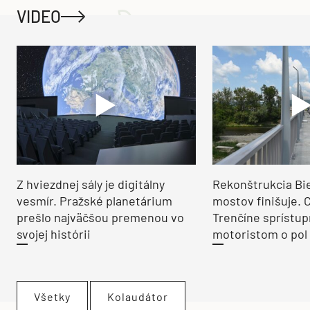
VIDEO
Z hviezdnej sály je digitálny
Rekonštrukcia Bi
vesmír. Pražské planetárium
mostov finišuje. 
prešlo najväčšou premenou vo
Trenčíne sprístup
svojej histórii
motoristom o pol 
Všetky
Kolaudátor