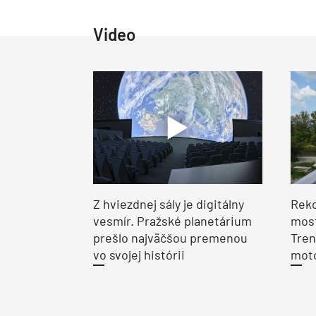
Video
Z hviezdnej sály je digitálny
Reko
vesmír. Pražské planetárium
most
prešlo najväčšou premenou
Tren
vo svojej histórii
moto