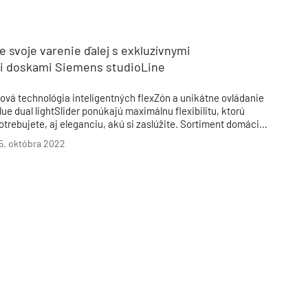
Inžinierske siete
Solárne kolektor
Interiérový dizajn
Bonusy Klubu ASB
Urbanizmus
Manažérsky k
Stavebná technika
 svoje varenie ďalej s exkluzívnymi
i doskami Siemens studioLine
ová technológia inteligentných flexZón a unikátne ovládanie
lue dual lightSlider ponúkajú maximálnu flexibilitu, ktorú
otrebujete, aj eleganciu, akú si zaslúžite. Sortiment domácich
potrebičov Siemens sa rozširuje o niekoľko modelov
5. októbra 2022
rémiových varných dosiek z radu studioLine s tými
ajmodernejšími technológiami a úchvatným dizajnom.