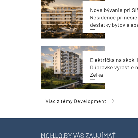
Nové bývanie pri Sĺ
Residence prinesie
desiatky bytov a a
Električka na skok, 
Dúbravke vyrastie 
Zelka
Viac z témy Development
MOHLO BY VÁS ZAUJÍMAŤ