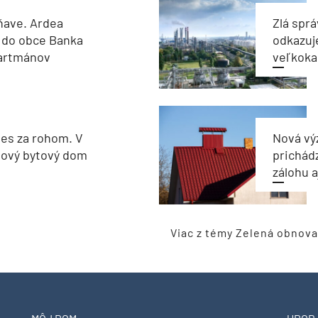
ňave. Ardea
Zlá sprá
 do obce Banka
odkazuj
partmánov
veľkoka
les za rohom. V
Nová vý
nový bytový dom
prichád
zálohu 
Viac z témy Zelená obnova