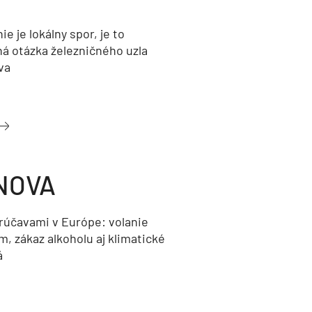
nie je lokálny spor, je to
ná otázka železničného uzla
va
NOVA
orúčavami v Európe: volanie
, zákaz alkoholu aj klimatické
á