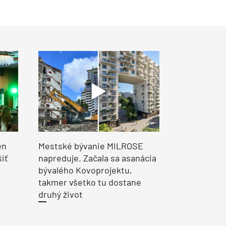
en
Mestské bývanie MILROSE
šiť
napreduje. Začala sa asanácia
bývalého Kovoprojektu,
takmer všetko tu dostane
druhý život