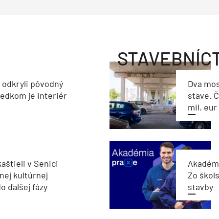
STAVEBNÍC
a odkryli pôvodný
Dva mos
ledkom je interiér
stave. Č
mil. eur
aštieli v Senici
Akadémi
nej kultúrnej
Zo škols
o ďalšej fázy
stavby