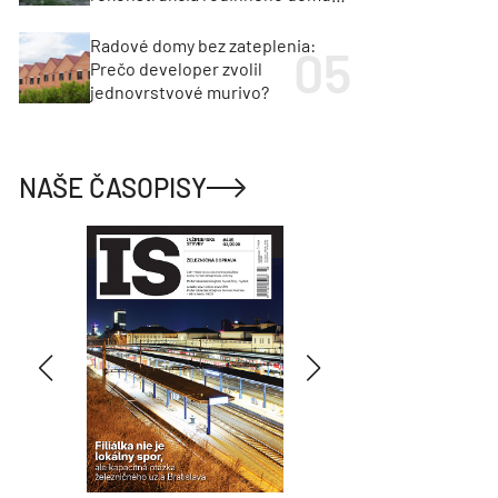
cenu za architektúru?
Radové domy bez zateplenia:
Prečo developer zvolil
jednovrstvové murivo?
NAŠE ČASOPISY