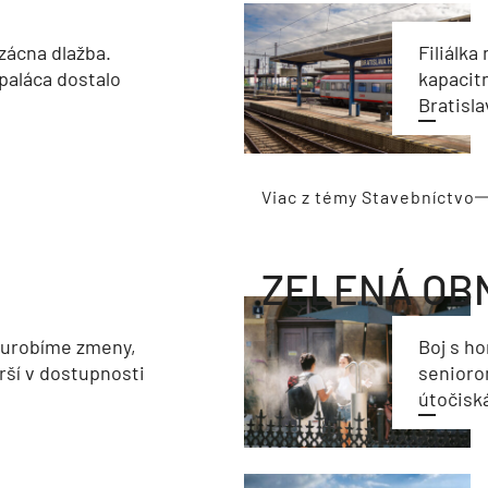
zácna dlažba.
Filiálka 
paláca dostalo
kapacit
Bratisla
Viac z témy Stavebníctvo
ZELENÁ OB
eurobíme zmeny,
Boj s h
rší v dostupnosti
seniorom
útočisk