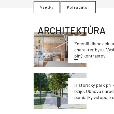
Všetky
Kolaudátor
ARCHITEKTÚRA
Zmenili dispozíciu 
charakter bytu. Výs
plný kontrastov
Historický park pri k
ožije. Obnova národ
pamiatky vstupuje d