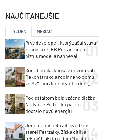
y
Klimatizácia a vetranie
urz Milan Murcka
NAJČÍTANEJŠIE
TÝŽDEŇ
MESIAC
Prvý developer, ktorý začal stavať
kancelárie: HB Reavis zmenil
biznis model a nahneval
investorov
Socialistická kocka v novom šate.
Rekonštrukcia rodinného domu
vo Svätom Jure otvorila dom
krajine aj svetlu
Pod asfaltom bola vzácna dlažba.
Nádvorie Pistoriho paláca
dostalo novú energiu
Jeden z posledných svedkov
starej Petržalky. Získa citlivá
rekonštrukcia rodinného domu