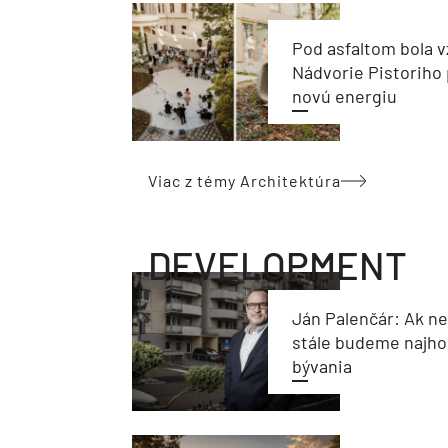
Pod asfaltom bola v
Nádvorie Pistoriho 
novú energiu
Viac z témy Architektúra
DEVELOPMENT
Ján Palenčár: Ak n
stále budeme najho
bývania