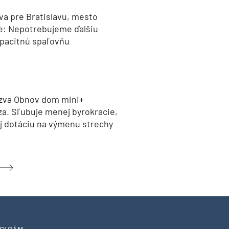
va pre Bratislavu, mesto
e: Nepotrebujeme ďalšiu
pacitnú spaľovňu
zva Obnov dom mini+
za. Sľubuje menej byrokracie,
aj dotáciu na výmenu strechy