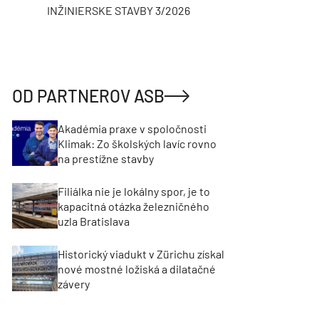
INŽINIERSKE STAVBY 3/2026
ASB
OD PARTNEROV ASB
Akadémia praxe v spoločnosti
Klimak: Zo školských lavíc rovno
na prestížne stavby
Filiálka nie je lokálny spor, je to
kapacitná otázka železničného
uzla Bratislava
Historický viadukt v Zürichu získal
nové mostné ložiská a dilatačné
závery