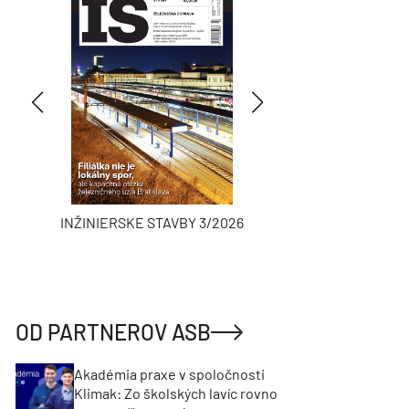
INŽINIERSKE STAVBY 3/2026
ASB
OD PARTNEROV ASB
Akadémia praxe v spoločnosti
Klimak: Zo školských lavíc rovno