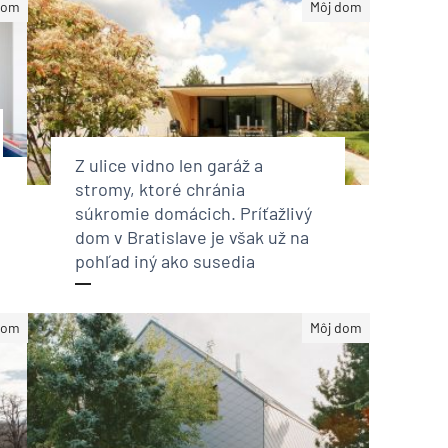
dom
Môj dom
Z ulice vidno len garáž a
stromy, ktoré chránia
súkromie domácich. Príťažlivý
dom v Bratislave je však už na
pohľad iný ako susedia
dom
Môj dom