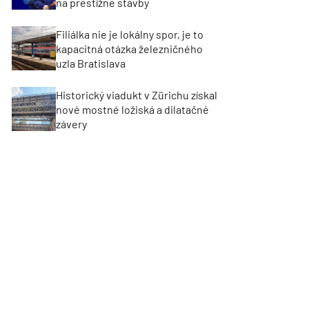
na prestížne stavby
Filiálka nie je lokálny spor, je to
kapacitná otázka železničného
uzla Bratislava
Historický viadukt v Zürichu získal
nové mostné ložiská a dilatačné
závery