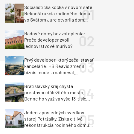
y
Klimatizácia a vetranie
Socialistická kocka v novom šate.
urz Milan Murcka
Rekonštrukcia rodinného domu
vo Svätom Jure otvorila dom
krajine aj svetlu
Radové domy bez zateplenia:
Prečo developer zvolil
jednovrstvové murivo?
Prvý developer, ktorý začal stavať
kancelárie: HB Reavis zmenil
biznis model a nahneval
investorov
Bratislavský kraj chystá
prestavbu dôležitého mosta.
Denne ho využíva vyše 13-tisíc
vozidiel
Jeden z posledných svedkov
starej Petržalky. Získa citlivá
rekonštrukcia rodinného domu
cenu za architektúru?