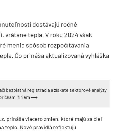
ehnuteľností dostávajú ročné
, vrátane tepla. V roku 2024 však
toré menia spôsob rozpočítavania
tepla. Čo prináša aktualizovaná vyhláška
ačí bezplatná registrácia a získate sektorové analýzy
ebríčkami firiem ⟶
z. prináša viacero zmien, ktoré majú za cieľ
a teplo. Nové pravidlá reflektujú