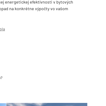
ej energetickej efektívnosti v bytových
dopad na konkrétne výpočty vo vašom
pla
TZB HAUSTECHNIK 3/2026
u?