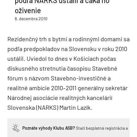
podľa NARKS ustálil a čaká ho
oživenie
8. decembra 2010
Rezidenčný trh s bytmi a rodinnými domami sa
podľa predpokladov na Slovensku v roku 2010
ustálil. Uviedol to dnes v Košiciach počas
diskusného stretnutia časopisu Stavebné
fórum s názvom Stavebno-investičné a
realitné ambície 2010–2011 generálny sekretár
Národnej asociácie realitných kancelárií
Slovenska (NARKS) Martin Lazík.
Poznáte výhody Klubu ASB?
Stačí bezplatná registrácia a zí