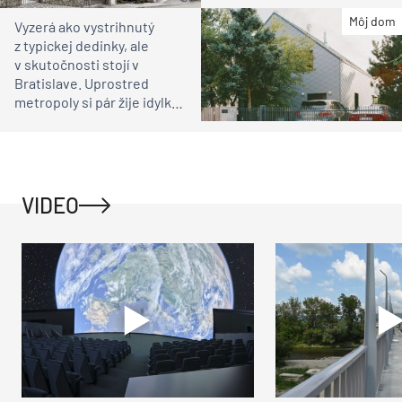
čakali
Môj dom
Vyzerá ako vystrihnutý
z typickej dedinky, ale
v skutočnosti stojí v
Bratislave. Uprostred
metropoly si pár žije idylku
ako na vidieku
VIDEO