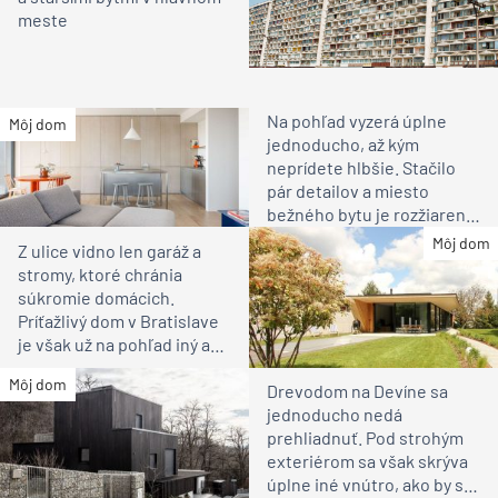
meste
Na pohľad vyzerá úplne
Môj dom
jednoducho, až kým
neprídete hlbšie. Stačilo
pár detailov a miesto
bežného bytu je rozžiarené
bývanie pre rodinu
Môj dom
Z ulice vidno len garáž a
stromy, ktoré chránia
súkromie domácich.
Príťažlivý dom v Bratislave
je však už na pohľad iný ako
susedia
Môj dom
Drevodom na Devíne sa
jednoducho nedá
prehliadnuť. Pod strohým
exteriérom sa však skrýva
úplne iné vnútro, ako by ste