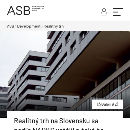
ASB
Development
Realitný trh
Galéria
(2)
Realitný trh na Slovensku sa