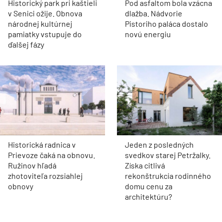
Historický park pri kaštieli
Pod asfaltom bola vzácna
v Senici ožije. Obnova
dlažba. Nádvorie
národnej kultúrnej
Pistoriho paláca dostalo
pamiatky vstupuje do
novú energiu
ďalšej fázy
Historická radnica v
Jeden z posledných
Prievoze čaká na obnovu.
svedkov starej Petržalky.
Ružinov hľadá
Získa citlivá
zhotoviteľa rozsiahlej
rekonštrukcia rodinného
obnovy
domu cenu za
architektúru?