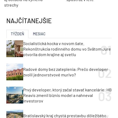
strechy
NAJČÍTANEJŠIE
TÝŽDEŇ
MESIAC
Socialistická kocka v novom šate.
Rekonštrukcia rodinného domu vo Svätom Jure
otvorila dom krajine aj svetlu
Radové domy bez zateplenia: Prečo developer
zvolil jednovrstvové murivo?
Prvý developer, ktorý začal stavať kancelárie: HB
Reavis zmenil biznis model a nahneval
investorov
Bratislavský kraj chystá prestavbu dôležitého