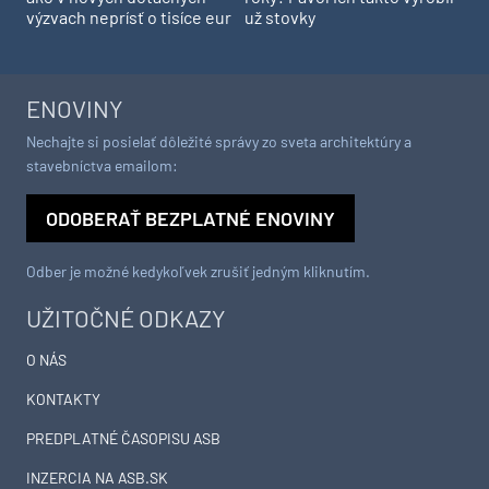
výzvach neprísť o tisíce eur
už stovky
ENOVINY
Nechajte si posielať dôležité správy zo sveta architektúry a
stavebníctva emailom:
ODOBERAŤ BEZPLATNÉ ENOVINY
Odber je možné kedykoľvek zrušiť jedným kliknutím.
UŽITOČNÉ ODKAZY
O NÁS
KONTAKTY
PREDPLATNÉ ČASOPISU ASB
INZERCIA NA ASB.SK