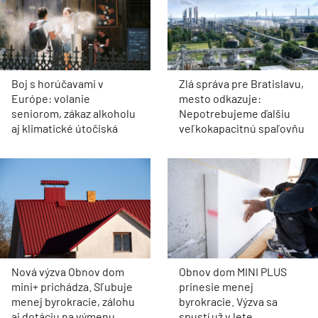
Boj s horúčavami v
Zlá správa pre Bratislavu,
Európe: volanie
mesto odkazuje:
seniorom, zákaz alkoholu
Nepotrebujeme ďalšiu
aj klimatické útočiská
veľkokapacitnú spaľovňu
Nová výzva Obnov dom
Obnov dom MINI PLUS
mini+ prichádza. Sľubuje
prinesie menej
menej byrokracie, zálohu
byrokracie. Výzva sa
aj dotáciu na výmenu
spustí už v lete