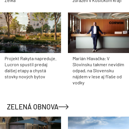
Zelka
zdraželi v Košickom kraji
Projekt Rakyta napreduje.
Marián Hlavačka: V
Lucron spustil predaj
Slovinsku takmer nevidím
ďalšej etapy a chystá
odpad, na Slovensku
stovky nových bytov
nájdem v lese aj fľaše od
vodky
ZELENÁ OBNOVA