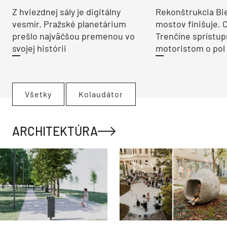
Z hviezdnej sály je digitálny
Rekonštrukcia Bi
vesmír. Pražské planetárium
mostov finišuje. 
prešlo najväčšou premenou vo
Trenčíne sprístup
svojej histórii
motoristom o pol 
Všetky
Kolaudátor
ARCHITEKTÚRA