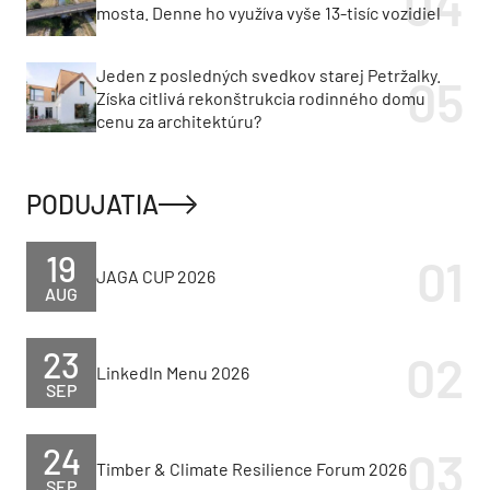
mosta. Denne ho využíva vyše 13-tisíc vozidiel
Jeden z posledných svedkov starej Petržalky.
Získa citlivá rekonštrukcia rodinného domu
cenu za architektúru?
PODUJATIA
19
JAGA CUP 2026
AUG
23
LinkedIn Menu 2026
SEP
24
Timber & Climate Resilience Forum 2026
SEP