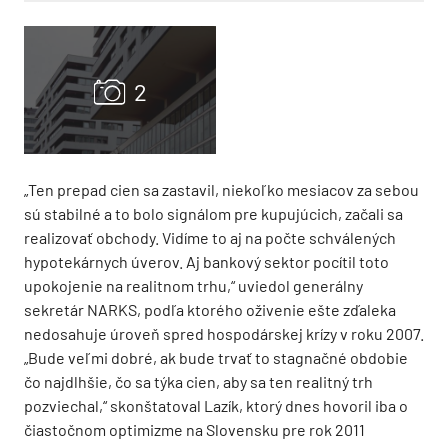
„Ten prepad cien sa zastavil, niekoľko mesiacov za sebou
sú stabilné a to bolo signálom pre kupujúcich, začali sa
realizovať obchody. Vidíme to aj na počte schválených
hypotekárnych úverov. Aj bankový sektor pocítil toto
upokojenie na realitnom trhu,“ uviedol generálny
sekretár NARKS, podľa ktorého oživenie ešte zďaleka
nedosahuje úroveň spred hospodárskej krízy v roku 2007.
„Bude veľmi dobré, ak bude trvať to stagnačné obdobie
čo najdlhšie, čo sa týka cien, aby sa ten realitný trh
pozviechal,“ skonštatoval Lazík, ktorý dnes hovoril iba o
čiastočnom optimizme na Slovensku pre rok 2011