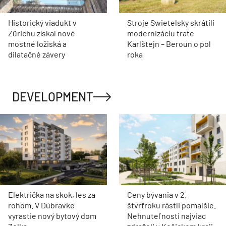
Historický viadukt v
Stroje Swietelsky skrátili
Zürichu získal nové
modernizáciu trate
mostné ložiská a
Karlštejn – Beroun o pol
dilatačné závery
roka
DEVELOPMENT
Električka na skok, les za
Ceny bývania v 2.
rohom. V Dúbravke
štvrťroku rástli pomalšie.
vyrastie nový bytový dom
Nehnuteľnosti najviac