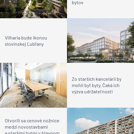
bytov
Vilharia bude ikonou
slovinskej Ľubľany
Zo starších kancelárií by
mohli byť byty. Čaká ich
výzva udržateľnosti
Otvorili sa cenové nožnice
medzi novostavbami
a staršími bytmi v hlavnom