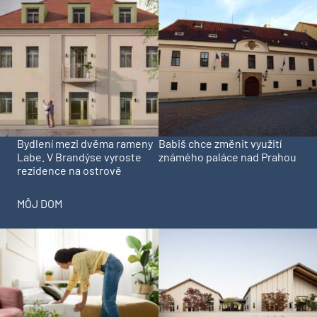
Bydlení mezi dvěma rameny
Babiš chce změnit využití
Labe. V Brandýse vyroste
známého paláce nad Prahou
rezidence na ostrově
MÔJ DOM