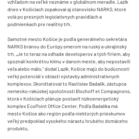
vzhľadom na veľké neznáme v globálnom meradle. Lazík
dnes v Košiciach zopakoval aj stanovisko NARKS, ktoré
volá po presných legislatívnych pravidlách a
podmienkach pre realitný trh.
Samotné mesto Košice je podľa generálneho sekretára
NARKS bránou do Európy smerom na ruský a ukrajinský
trh. „Je to teraz na odhade developerov a tých firiem, aby
spoznali konkrétnu klímu v danom meste, aby nepostavili
veľa alebo málo,“ dodal Lazík. Košice majú do budúcnosti
veľký potenciál v oblasti výstavby administratívnych
komplexov. Skonštatoval to Rastislav Badalík, zástupca
nemecko-rakúskej spoločnosti Bischoff et Compagnons,
ktorá v Košiciach plánuje postaviť nízkoenergetický
komplex EcoPoint Office Center. Podľa Badalíka má
mesto Košice ako región podľa niektorých prieskumov
veľký predpoklad vysokého nárastu hrubého domáceho
produktu.