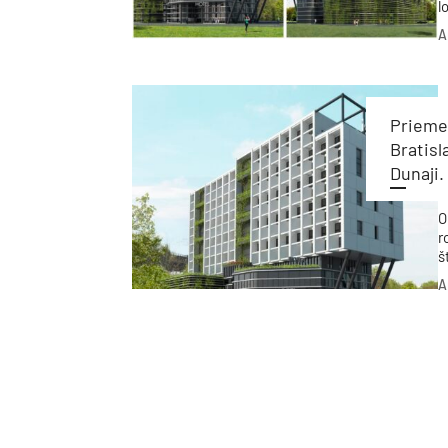
l
t
A
m
v
d
Priemer
Bratisl
Dunaji.
O
r
š
p
A
J
p