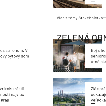
Viac z témy Stavebníctvo
ZELENÁ OB
les za rohom. V
Boj s h
nový bytový dom
seniorom
útočisk
vrťroku rástli
Zlá sprá
nosti najviac
odkazuj
kraji
veľkoka