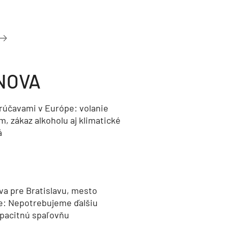
NOVA
orúčavami v Európe: volanie
, zákaz alkoholu aj klimatické
á
va pre Bratislavu, mesto
e: Nepotrebujeme ďalšiu
pacitnú spaľovňu