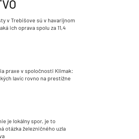
TVO
ty v Trebišove sú v havarijnom
aká ich oprava spolu za 11,4
a praxe v spoločnosti Klimak:
kých lavíc rovno na prestížne
nie je lokálny spor, je to
ná otázka železničného uzla
va