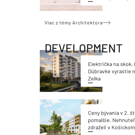
Viac z témy Architektúra
DEVELOPMENT
Električka na skok, 
Dúbravke vyrastie 
Zelka
Ceny bývania v 2. št
pomalšie. Nehnuteľ
zdraželi v Košickom 