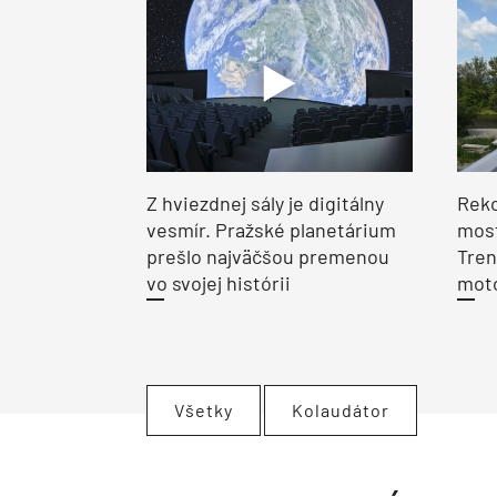
Z hviezdnej sály je digitálny
Reko
vesmír. Pražské planetárium
most
prešlo najväčšou premenou
Tren
vo svojej histórii
moto
Všetky
Kolaudátor