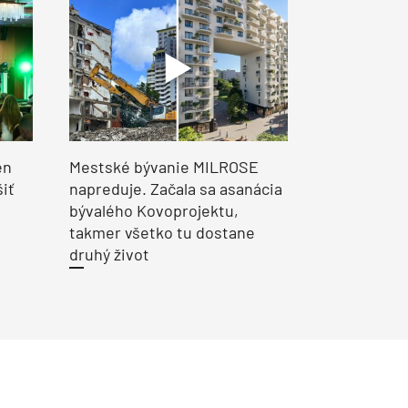
en
Mestské bývanie MILROSE
šiť
napreduje. Začala sa asanácia
bývalého Kovoprojektu,
takmer všetko tu dostane
druhý život