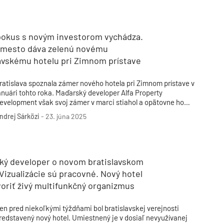
Inžinierske siete
Solárne kolektor
Interiérový dizajn
Bonusy Klubu ASB
Urbanizmus
Manažérsky k
Stavebná technika
pokus s novým investorom vychádza.
 mesto dáva zelenú novému
lavskému hotelu pri Zimnom prístave
ratislava spoznala zámer nového hotela pri Zimnom prístave v
anuári tohto roka. Maďarský developer Alfa Property
evelopment však svoj zámer v marci stiahol a opätovne ho
redložil nový investor. Ako sa ukazuje, druhý pokus vychádza.
ndrej Sárközi
-
23. júna 2025
rojekt sa pred pár dňami dočkal prvého dôležitého míľnika,
torý je pre budúcnosť hotela kľúčový.
ký developer o novom bratislavskom
 Vizualizácie sú pracovné. Nový hotel
oriť živý multifunkčný organizmus
en pred niekoľkými týždňami bol bratislavskej verejnosti
redstavený nový hotel. Umiestnený je v dosiaľ nevyužívanej