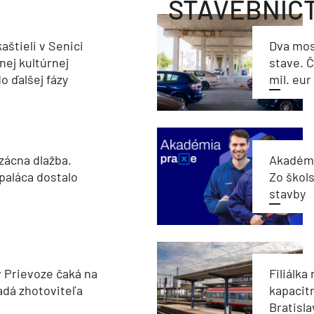
STAVEBNÍC
aštieli v Senici
Dva mos
nej kultúrnej
stave. Č
o ďalšej fázy
mil. eur
zácna dlažba.
Akadémi
paláca dostalo
Zo škols
stavby
v Prievoze čaká na
Filiálka 
adá zhotoviteľa
kapacit
Bratisla