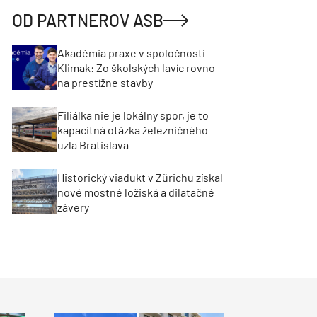
OD PARTNEROV ASB
Akadémia praxe v spoločnosti
Klimak: Zo školských lavíc rovno
na prestížne stavby
Filiálka nie je lokálny spor, je to
kapacitná otázka železničného
uzla Bratislava
Historický viadukt v Zürichu získal
nové mostné ložiská a dilatačné
závery