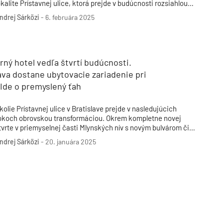
okalite Prístavnej ulice, ktorá prejde v budúcnosti rozsiahlou
ransformáciou. Postavené tu budú nové moderné štvrte a
ndrej Sárközi
-
6. februára 2025
edzi nimi aj nový hotel s pracovným názvom FT2. Svojím
ýrazom však nevyniká. Ako si projekt obhajuje maďarský
eveloper?
ný hotel vedľa štvrtí budúcnosti.
ava dostane ubytovacie zariadenie pri
 Ide o premyslený ťah
kolie Prístavnej ulice v Bratislave prejde v nasledujúcich
okoch obrovskou transformáciou. Okrem kompletne novej
tvrte v priemyselnej časti Mlynských nív s novým bulvárom či
restavby Zimného prístavu bude lokalitu vypĺňať aj nový hotel.
ndrej Sárközi
-
20. januára 2025
eho realizáciu sľubuje maďarský developer. Čo všetko
rinesie do aktuálne nevyužitej oblasti?