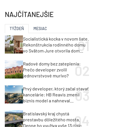
y
Klimatizácia a vetranie
urz Milan Murcka
NAJČÍTANEJŠIE
TÝŽDEŇ
MESIAC
Socialistická kocka v novom šate.
Rekonštrukcia rodinného domu
vo Svätom Jure otvorila dom
krajine aj svetlu
Radové domy bez zateplenia:
Prečo developer zvolil
jednovrstvové murivo?
Prvý developer, ktorý začal stavať
kancelárie: HB Reavis zmenil
biznis model a nahneval
investorov
Bratislavský kraj chystá
prestavbu dôležitého mosta.
Denne ho využíva vyše 13-tisíc