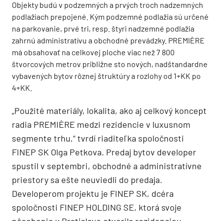
Objekty budú v podzemných a prvých troch nadzemných
podlažiach prepojené. Kým podzemné podlažia sú určené
na parkovanie, prvé tri, resp. štyri nadzemné podlažia
zahrnú administratívu a obchodné prevádzky. PREMIÈRE
má obsahovať na celkovej ploche viac než 7 800
štvorcových metrov približne sto nových, nadštandardne
vybavených bytov rôznej štruktúry a rozlohy od 1+KK po
4+KK.
„Použité materiály, lokalita, ako aj celkový koncept
radia PREMIÈRE medzi rezidencie v luxusnom
segmente trhu,“ tvrdí riaditeľka spoločnosti
FINEP SK Olga Petkova. Predaj bytov developer
spustil v septembri, obchodné a administratívne
priestory sa ešte neuviedli do predaja.
Developerom projektu je FINEP SK, dcéra
spoločnosti FINEP HOLDING SE, ktorá svoje