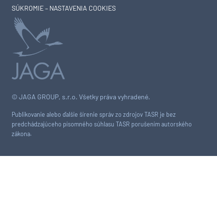
SÚKROMIE – NASTAVENIA COOKIES
© JAGA GROUP, s.r.o. Všetky práva vyhradené.
Publikovanie alebo ďalšie šírenie správ zo zdrojov TASR je bez
predchádzajúceho písomného súhlasu TASR porušením autorského
zákona.