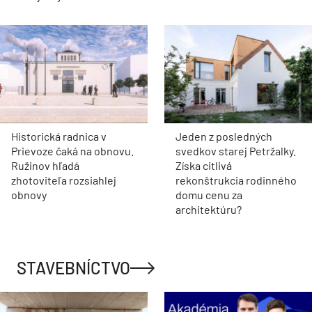
Historická radnica v
Jeden z posledných
Prievoze čaká na obnovu.
svedkov starej Petržalky.
Ružinov hľadá
Získa citlivá
zhotoviteľa rozsiahlej
rekonštrukcia rodinného
obnovy
domu cenu za
architektúru?
STAVEBNÍCTVO