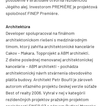
pôsobenie v Bratislave otvorila rezidenciou
Jégého alej. Investorom PREMIÈRE je projektová
spoločnosť FINEP Premiére.
Architektúra
Developer spolupracoval na finálnom
architektonickom riešení s medzinárodným
tímom, ktorý zahŕňa architektonické kancelárie
Cakov – Makara, Topprojekt a ABM architekti.
Z dielne poslednej menovanej architektonickej
kancelárie – ABM architekti – pochádza
architektonický návrh stvárnenia obvodového
plášťa budovy. Architekt Petr Bouřil je zároveň
autorom víťazného projektu českej verzie súťaže
Best of realty 2006. Vyhral v nej v kategórii
rezidenčných projektov pražským projektom