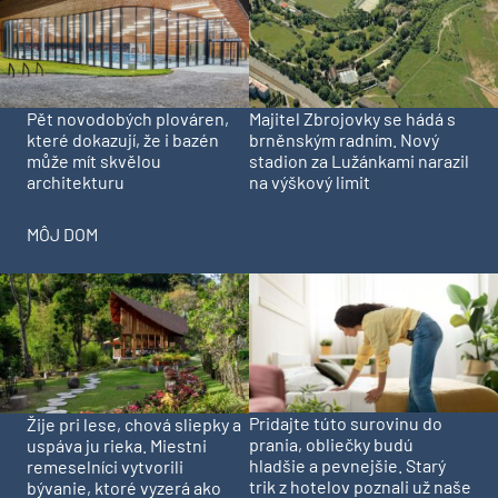
Pět novodobých plováren,
Majitel Zbrojovky se hádá s
které dokazují, že i bazén
brněnským radním. Nový
může mít skvělou
stadion za Lužánkami narazil
architekturu
na výškový limit
MÔJ DOM
Pridajte túto surovinu do
Žije pri lese, chová sliepky a
prania, obliečky budú
uspáva ju rieka. Miestni
hladšie a pevnejšie. Starý
remeselníci vytvorili
trik z hotelov poznali už naše
bývanie, ktoré vyzerá ako