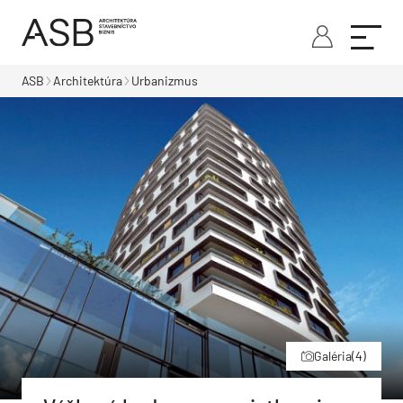
ASB
Architektúra
Urbanizmus
Galéria
(4)