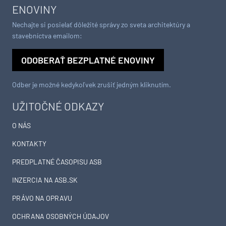
ENOVINY
Nechajte si posielať dôležité správy zo sveta architektúry a
stavebníctva emailom:
ODOBERAŤ BEZPLATNÉ ENOVINY
Odber je možné kedykoľvek zrušiť jedným kliknutím.
UŽITOČNÉ ODKAZY
O NÁS
KONTAKTY
PREDPLATNÉ ČASOPISU ASB
INZERCIA NA ASB.SK
PRÁVO NA OPRAVU
OCHRANA OSOBNÝCH ÚDAJOV