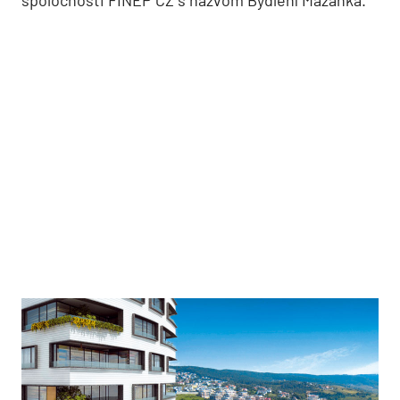
spoločnosti FINEP CZ s názvom Bydlení Mazanka.