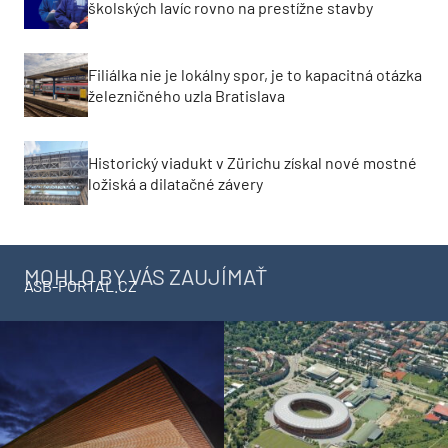
školských lavíc rovno na prestížne stavby
Filiálka nie je lokálny spor, je to kapacitná otázka
železničného uzla Bratislava
Historický viadukt v Zürichu získal nové mostné
ložiská a dilatačné závery
MOHLO BY VÁS ZAUJÍMAŤ
ASB-PORTAL.CZ