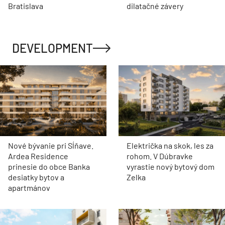
Bratislava
dilatačné závery
DEVELOPMENT
Nové bývanie pri Sĺňave.
Električka na skok, les za
Ardea Residence
rohom. V Dúbravke
prinesie do obce Banka
vyrastie nový bytový dom
desiatky bytov a
Zelka
apartmánov