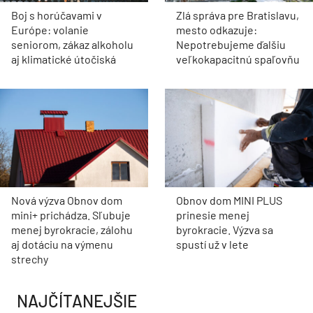
Boj s horúčavami v
Zlá správa pre Bratislavu,
Európe: volanie
mesto odkazuje:
seniorom, zákaz alkoholu
Nepotrebujeme ďalšiu
aj klimatické útočiská
veľkokapacitnú spaľovňu
Nová výzva Obnov dom
Obnov dom MINI PLUS
mini+ prichádza. Sľubuje
prinesie menej
menej byrokracie, zálohu
byrokracie. Výzva sa
aj dotáciu na výmenu
spustí už v lete
strechy
NAJČÍTANEJŠIE