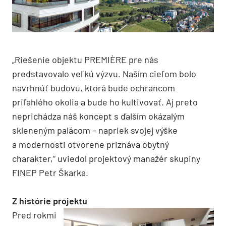
„Riešenie objektu PREMIÈRE pre nás
predstavovalo veľkú výzvu. Naším cieľom bolo
navrhnúť budovu, ktorá bude ochrancom
priľahlého okolia a bude ho kultivovať. Aj preto
neprichádza náš koncept s ďalším okázalým
skleneným palácom – napriek svojej výške
a modernosti otvorene priznáva obytný
charakter,“ uviedol projektový manažér skupiny
FINEP Petr Škarka.
Z histórie projektu
Pred rokmi