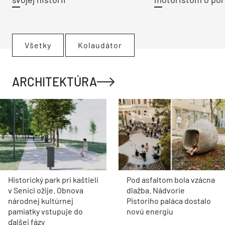
Všetky
Kolaudátor
ARCHITEKTÚRA
Historický park pri kaštieli
Pod asfaltom bola vzácna
v Senici ožije. Obnova
dlažba. Nádvorie
národnej kultúrnej
Pistoriho paláca dostalo
pamiatky vstupuje do
novú energiu
ďalšej fázy