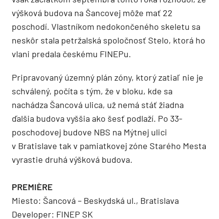
výšková budova na Šancovej môže mať 22
poschodí. Vlastníkom nedokončeného skeletu sa
neskôr stala petržalská spoločnosť Stelo, ktorá ho
vlani predala českému FINEPu.
Pripravovaný územný plán zóny, ktorý zatiaľ nie je
schválený, počíta s tým, že v bloku, kde sa
nachádza Šancová ulica, už nemá stáť žiadna
ďalšia budova vyššia ako šesť podlaží. Po 33-
poschodovej budove NBS na Mýtnej ulici
v Bratislave tak v pamiatkovej zóne Starého Mesta
vyrastie druhá výšková budova.
PREMIÈRE
Miesto: Šancová – Beskydská ul., Bratislava
Developer: FINEP SK