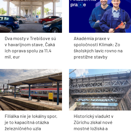
Dva mosty v Trebišove sú
Akadémia praxe v
v havarijnom stave. Čaká
spoločnosti Klimak: Zo
ich oprava spolu za 11,4
školských lavíc rovno na
mil. eur
prestížne stavby
Filiálka nie je lokálny spor,
Historický viadukt v
je to kapacitná otázka
Zürichu získal nové
železničného uzla
mostné ložiská a