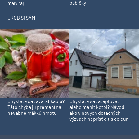
babičky
malý raj
UROB SI SÁM
Chystáte sa zavárať kápiu?
Chystáte sa zatepľovať
Táto chyba ju premení na
alebo meniť kotol? Návod,
nevábne mäkkú hmotu
ako v nových dotačných
výzvach neprísť o tisíce eur