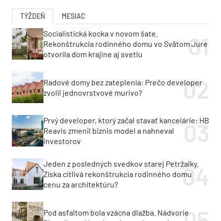
TÝŽDEŇ
MESIAC
Socialistická kocka v novom šate.
Rekonštrukcia rodinného domu vo Svätom Jure
otvorila dom krajine aj svetlu
Radové domy bez zateplenia: Prečo developer
zvolil jednovrstvové murivo?
Prvý developer, ktorý začal stavať kancelárie: HB
Reavis zmenil biznis model a nahneval
investorov
Jeden z posledných svedkov starej Petržalky.
Získa citlivá rekonštrukcia rodinného domu
cenu za architektúru?
Pod asfaltom bola vzácna dlažba. Nádvorie