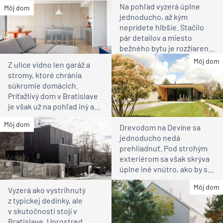
Na pohľad vyzerá úplne
Môj dom
jednoducho, až kým
neprídete hlbšie. Stačilo
pár detailov a miesto
bežného bytu je rozžiarené
bývanie pre rodinu
Môj dom
Z ulice vidno len garáž a
stromy, ktoré chránia
súkromie domácich.
Príťažlivý dom v Bratislave
je však už na pohľad iný ako
susedia
Môj dom
Drevodom na Devíne sa
jednoducho nedá
prehliadnuť. Pod strohým
exteriérom sa však skrýva
úplne iné vnútro, ako by ste
čakali
Môj dom
Vyzerá ako vystrihnutý
z typickej dedinky, ale
v skutočnosti stojí v
Bratislave. Uprostred