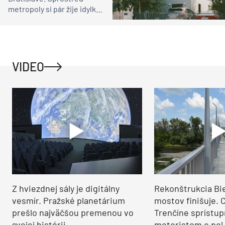
metropoly si pár žije idylku
ako na vidieku
VIDEO
Z hviezdnej sály je digitálny
Rekonštrukcia Bi
vesmír. Pražské planetárium
mostov finišuje. 
prešlo najväčšou premenou vo
Trenčíne sprístup
svojej histórii
motoristom o pol 