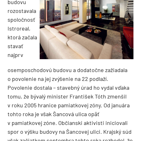
budovu
rozostavala
spoločnosť
Istroreal,
ktorá začala
stavať
najprv
osemposchodovú budovu a dodatočne zažiadala
o povolenie na jej zvýšenie na 22 podlaží.
Povolenie dostala – stavebný úrad ho vydal vďaka
tomu, že bývalý minister František Tóth zmenšil
v roku 2005 hranice pamiatkovej zóny. Od januára
tohto roka je však Šancová ulica opäť
v pamiatkovej zóne. Občianski aktivisti iniciovali
spor o výšku budovy na Šancovej ulici. Krajský súd
však začiatkom septembra tohto roka rozhodol, že