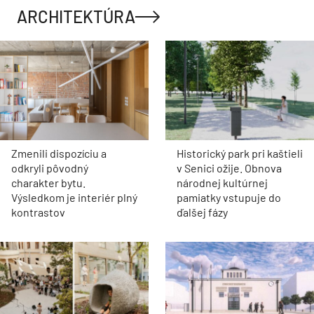
ARCHITEKTÚRA
Zmenili dispozíciu a
Historický park pri kaštieli
odkryli pôvodný
v Senici ožije. Obnova
charakter bytu.
národnej kultúrnej
Výsledkom je interiér plný
pamiatky vstupuje do
kontrastov
ďalšej fázy