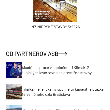
INŽINIERSKE STAVBY 3/2026
OD PARTNEROV ASB
Akadémia praxe v spoločnosti Klimak: Zo
školských lavíc rovno na prestížne stavby
Filiálka nie je lokálny spor, je to kapacitná otázka
železničného uzla Bratislava