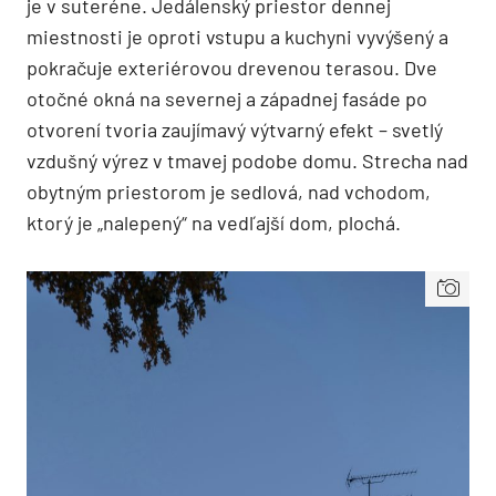
je v suteréne. Jedálenský priestor dennej
miestnosti je oproti vstupu a kuchyni vyvýšený a
pokračuje exteriérovou drevenou terasou. Dve
otočné okná na severnej a západnej fasáde po
otvorení tvoria zaujímavý výtvarný efekt – svetlý
vzdušný výrez v tmavej podobe domu. Strecha nad
obytným priestorom je sedlová, nad vchodom,
ktorý je „nalepený“ na vedľajší dom, plochá.