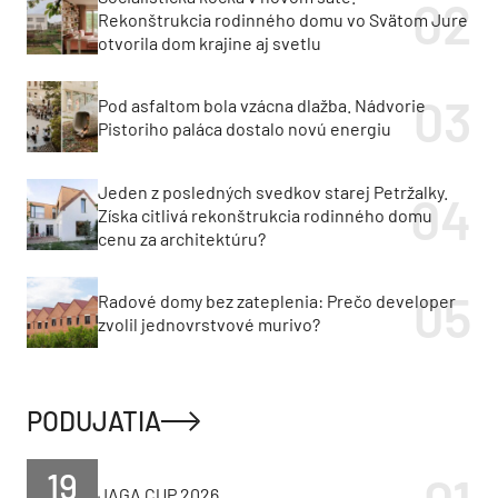
Rekonštrukcia rodinného domu vo Svätom Jure
otvorila dom krajine aj svetlu
Pod asfaltom bola vzácna dlažba. Nádvorie
Pistoriho paláca dostalo novú energiu
Jeden z posledných svedkov starej Petržalky.
Získa citlivá rekonštrukcia rodinného domu
cenu za architektúru?
Radové domy bez zateplenia: Prečo developer
zvolil jednovrstvové murivo?
PODUJATIA
19
JAGA CUP 2026