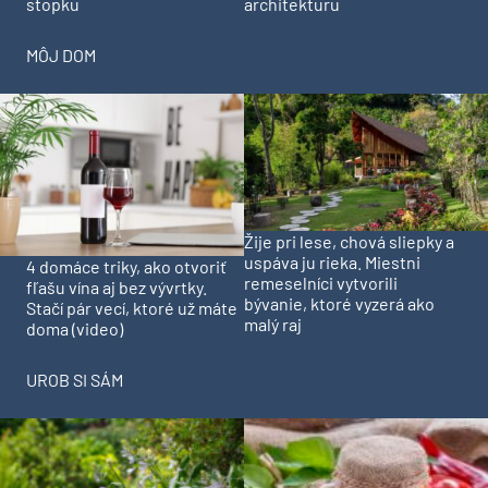
stopku
architekturu
MÔJ DOM
Žije pri lese, chová sliepky a
uspáva ju rieka. Miestni
4 domáce triky, ako otvoriť
remeselníci vytvorili
fľašu vína aj bez vývrtky.
bývanie, ktoré vyzerá ako
Stačí pár vecí, ktoré už máte
malý raj
doma (video)
UROB SI SÁM