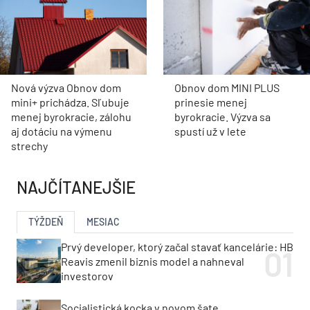
Nová výzva Obnov dom
Obnov dom MINI PLUS
mini+ prichádza. Sľubuje
prinesie menej
menej byrokracie, zálohu
byrokracie. Výzva sa
aj dotáciu na výmenu
spustí už v lete
strechy
NAJČÍTANEJŠIE
TÝŽDEŇ
MESIAC
Prvý developer, ktorý začal stavať kancelárie: HB
Reavis zmenil biznis model a nahneval
investorov
Socialistická kocka v novom šate.