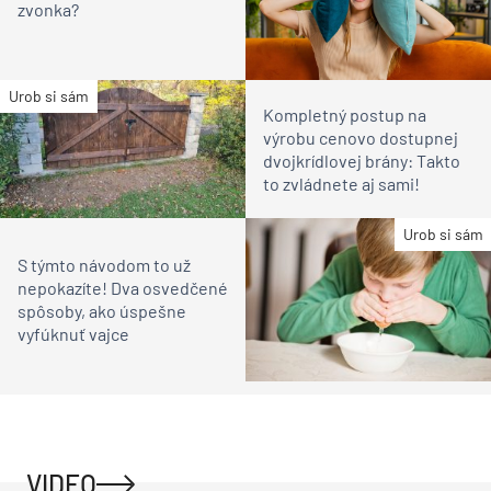
zvonka?
Urob si sám
Kompletný postup na
výrobu cenovo dostupnej
dvojkrídlovej brány: Takto
to zvládnete aj sami!
Urob si sám
S týmto návodom to už
nepokazíte! Dva osvedčené
spôsoby, ako úspešne
vyfúknuť vajce
VIDEO