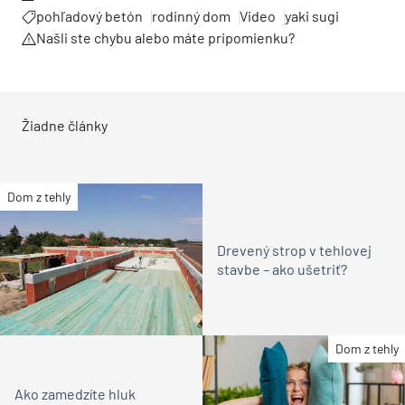
pohľadový betón
rodinný dom
Video
yaki sugi
Našli ste chybu alebo máte pripomienku?
Žiadne články
Dom z tehly
Drevený strop v tehlovej
stavbe – ako ušetriť?
Dom z tehly
Ako zamedzíte hluk