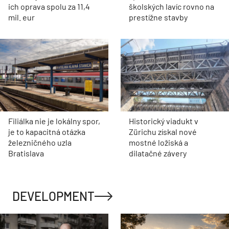
ich oprava spolu za 11,4
školských lavíc rovno na
mil. eur
prestížne stavby
Filiálka nie je lokálny spor,
Historický viadukt v
je to kapacitná otázka
Zürichu získal nové
železničného uzla
mostné ložiská a
Bratislava
dilatačné závery
DEVELOPMENT