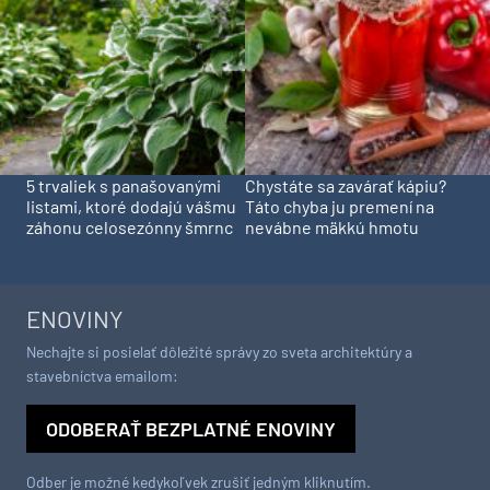
5 trvaliek s panašovanými
Chystáte sa zavárať kápiu?
listami, ktoré dodajú vášmu
Táto chyba ju premení na
záhonu celosezónny šmrnc
nevábne mäkkú hmotu
ENOVINY
Nechajte si posielať dôležité správy zo sveta architektúry a
stavebníctva emailom:
ODOBERAŤ BEZPLATNÉ ENOVINY
Odber je možné kedykoľvek zrušiť jedným kliknutím.