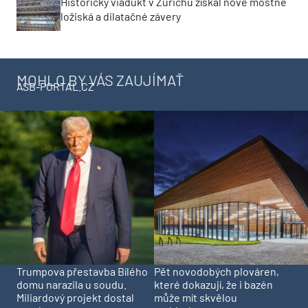
Historický viadukt v Zürichu získal nové mostné
ložiská a dilatačné závery
MOHLO BY VÁS ZAUJÍMAŤ
ASB-PORTAL.CZ
Trumpova přestavba Bílého
Pět novodobých plováren,
domu narazila u soudu.
které dokazují, že i bazén
Miliardový projekt dostal
může mít skvělou