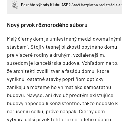
Poznáte výhody Klubu ASB?
Stačí bezplatná registrácia a zí
Nový prvok rôznorodého súboru
Malý čierny dom je umiestnený medzi dvoma inými
stavbami. Stojí v tesnej blízkosti obytného domu
pre viaceré rodiny a druhým, vzdialenejším,
susedom je kancelárska budova. Vzhľadom na to,
že architekti zvolili tvar a fasádu domu, ktoré
vyniknú, ostatné stavby popri ňom opticky
zanikajú a môžeme ho vnímať ako samostatnú
budovu. Navyše, ani dve už predtým existujúce
budovy nepôsobili konzistentne, takže nedošlo k
narušeniu celku, práve naopak. Čierny dom
vytvára ďalší prvok tohto rôznorodého súboru.