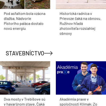
Pod asfaltom bola vzácna
Historická radnica v
dlažba. Nádvorie
Prievoze čaká na obnovu.
Pistoriho paláca dostalo
Ružinov hľadá
novú energiu
zhotoviteľa rozsiahlej
obnovy
STAVEBNÍCTVO
Dva mosty v Trebišove sú
Akadémia praxe v
v havarijnom stave. Čaká
spoločnosti Klimak: Zo