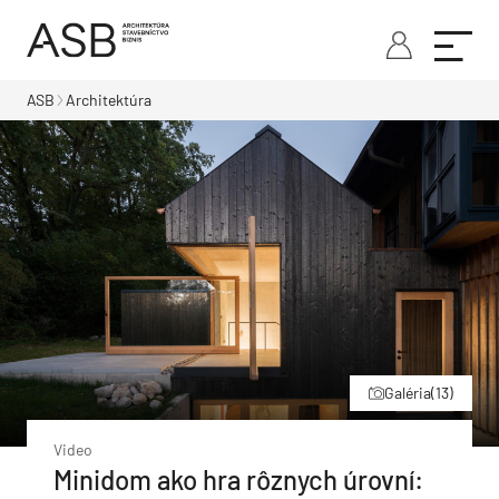
ASB
Architektúra
Galéria
(13)
Video
Minidom ako hra rôznych úrovní: