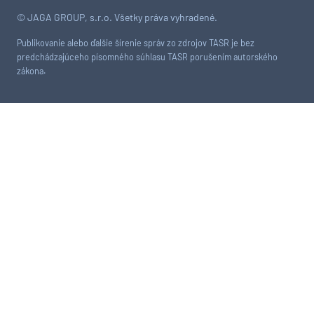
© JAGA GROUP, s.r.o. Všetky práva vyhradené.
Publikovanie alebo ďalšie šírenie správ zo zdrojov TASR je bez
predchádzajúceho písomného súhlasu TASR porušením autorského
zákona.