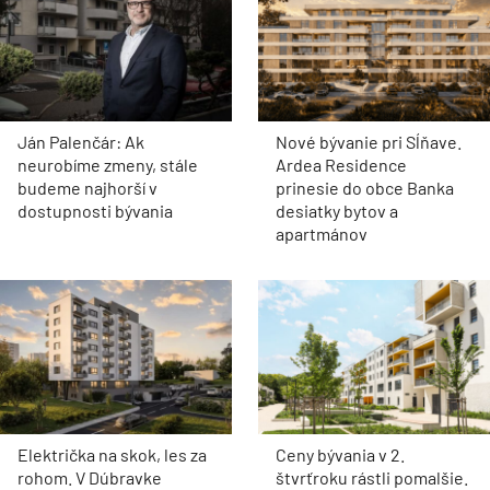
Ján Palenčár: Ak
Nové bývanie pri Sĺňave.
neurobíme zmeny, stále
Ardea Residence
budeme najhorší v
prinesie do obce Banka
dostupnosti bývania
desiatky bytov a
apartmánov
Električka na skok, les za
Ceny bývania v 2.
rohom. V Dúbravke
štvrťroku rástli pomalšie.