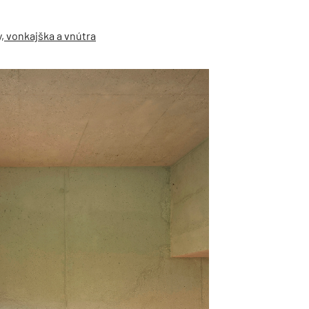
y, vonkajška a vnútra