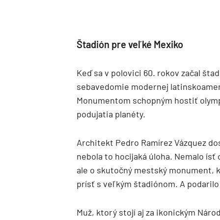
Štadión pre veľké Mexiko
Keď sa v polovici 60. rokov začal šta
sebavedomie modernej latinskoameric
Monumentom schopným hostiť olympiá
podujatia planéty.
Architekt Pedro Ramírez Vázquez dos
nebola to hocijaká úloha. Nemalo ísť
ale o skutočný mestský monument, kt
prísť s veľkým štadiónom. A podarilo
Muž, ktorý stojí aj za ikonickým Ná