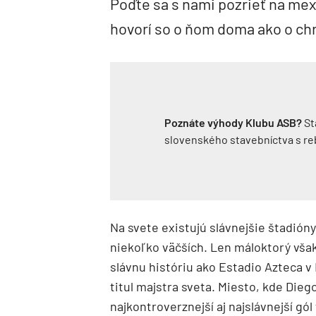
Poďte sa s nami pozrieť na mexi
hovorí so o ňom doma ako o ch
Poznáte výhody Klubu ASB?
St
slovenského stavebníctva s r
Na svete existujú slávnejšie štadióny
niekoľko väčších. Len máloktorý však
slávnu históriu ako Estadio Azteca v M
titul majstra sveta. Miesto, kde Die
najkontroverznejší aj najslávnejší gól