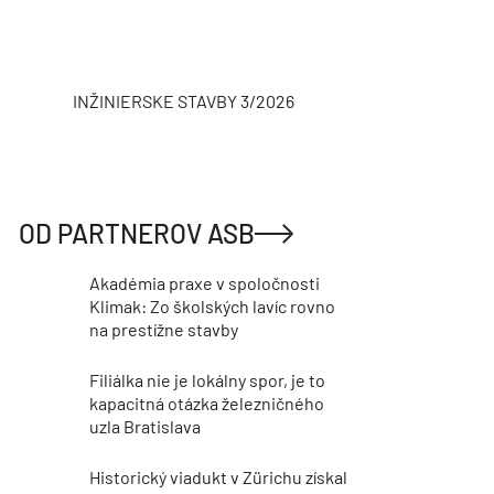
INŽINIERSKE STAVBY 3/2026
ASB
OD PARTNEROV ASB
Akadémia praxe v spoločnosti
Klimak: Zo školských lavíc rovno
na prestížne stavby
Filiálka nie je lokálny spor, je to
kapacitná otázka železničného
uzla Bratislava
Historický viadukt v Zürichu získal