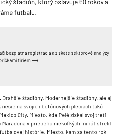
cký štadión, ktorý oslavuje 60 rokov a
ráme futbalu.
ačí bezplatná registrácia a získate sektorové analýzy
ebríčkami firiem ⟶
. Drahšie štadióny. Modernejšie štadióny, ale aj
 nesie na svojich betónových pleciach takú
exico City. Miesto, kde Pelé získal svoj tretí
go Maradona v priebehu niekoľkých minút strelil
 futbalovej histórie. Miesto, kam sa tento rok