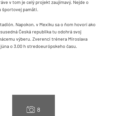
ráve v tom je celý projekt zaujímavý. Nejde o
vu športovej pamäti.
TZB HAUSTECHNIK 3/2026
 štadión. Napokon, v Mexiku sa o ňom hovorí ako
: susedná Česká republika tu odohrá svoj
mácemu výberu. Zverenci trénera Miroslava
 júna o 3.00 h stredoeurópskeho času.