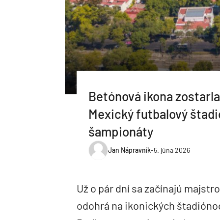
Betónová ikona zostarla
Mexický futbalový štadió
šampionáty
Jan Nápravník
-
5. júna 2026
Už o pár dní sa začínajú majstr
odohrá na ikonických štadión