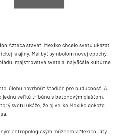
dión Azteca stavať, Mexiko chcelo svetu ukázať
kej krajiny. Mal byť symbolom novej epochy.
du, majstrovstvá sveta aj najväčšie kultúrne
tal úlohu navrhnúť štadión pre budúcnosť. A
 o jednu veľkú tribúnu s betónovým plášťom,
orý svetu ukáže, že aj veľké Mexiko dokáže
 sa.
rodným antropologickým múzeom v Mexico City