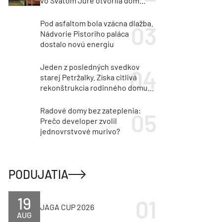
vo Svätom Jure otvorila dom
krajine aj svetlu
Pod asfaltom bola vzácna dlažba.
Nádvorie Pistoriho paláca
dostalo novú energiu
Jeden z posledných svedkov
starej Petržalky. Získa citlivá
rekonštrukcia rodinného domu
cenu za architektúru?
Radové domy bez zateplenia:
Prečo developer zvolil
jednovrstvové murivo?
PODUJATIA
19
JAGA CUP 2026
AUG