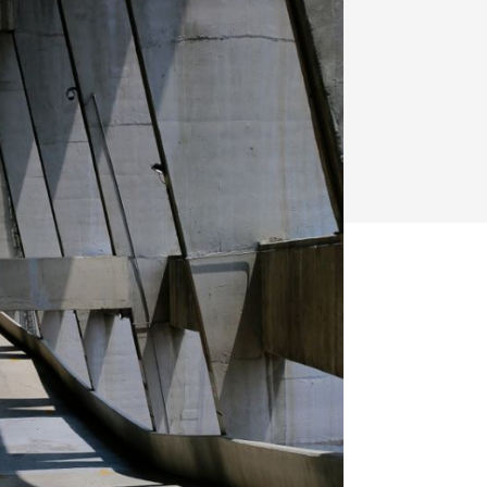
y
Klimatizácia a vetranie
urz Milan Murcka