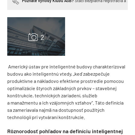
Poznáte výhody Klubu ASB?
Stačí bezplatná registrácia a zí
Americký ústav pre inteligentné budovy charakterizoval
budovu ako inteligentnú vtedy, „keď zabezpečuje
produktívne a nákladovo efektívne prostredie pomocou
optimalizácie štyroch základných prvkov – stavebnej
konštrukcie, technických zariadení, služieb
a manažmentu a ich vzájomných vzťahov“. Táto definícia
sa zameriavala najmä na dostupnosť použitých
technológií pri vytváraní konštrukcie.
Rôznorodosť pohľadov na definíciu inteligentnej