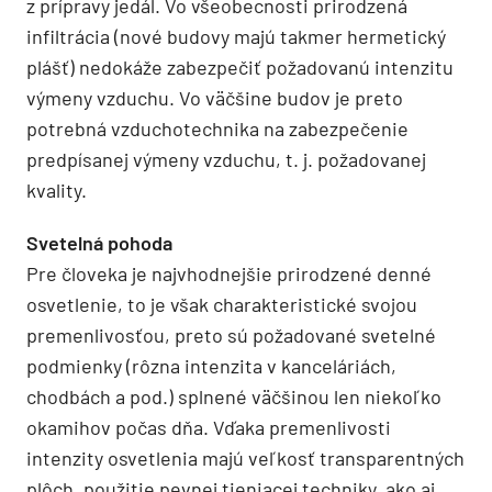
z prípravy jedál. Vo všeobecnosti prirodzená
infiltrácia (nové budovy majú takmer hermetický
plášť) nedokáže zabezpečiť požadovanú intenzitu
výmeny vzduchu. Vo väčšine budov je preto
potrebná vzduchotechnika na zabezpečenie
predpísanej výmeny vzduchu, t. j. požadovanej
kvality.
Svetelná pohoda
Pre človeka je najvhodnejšie prirodzené denné
osvetlenie, to je však charakteristické svojou
premenlivosťou, preto sú požadované svetelné
podmienky (rôzna intenzita v kanceláriách,
chodbách a pod.) splnené väčšinou len niekoľko
okamihov počas dňa. Vďaka premenlivosti
intenzity osvetlenia majú veľkosť transparentných
plôch, použitie pevnej tieniacej techniky, ako aj