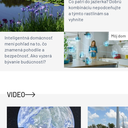
Čo patrí do jazierka? Dobrú
kombináciu nepodceňujte
a týmto rastlinám sa
vyhnite
Môj dom
Inteligentná domácnosť
mení pohľad na to, čo
znamená pohodlie a
bezpečnosť. Ako vyzerá
bývanie budúcnosti?
VIDEO