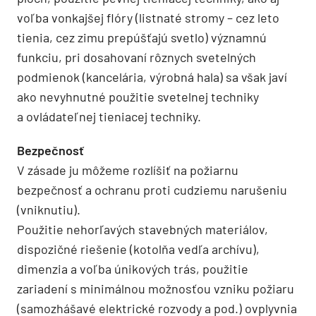
voľba vonkajšej flóry (listnaté stromy – cez leto
tienia, cez zimu prepúšťajú svetlo) významnú
funkciu, pri dosahovaní rôznych svetelných
podmienok (kancelária, výrobná hala) sa však javí
ako nevyhnutné použitie svetelnej techniky
a ovládateľnej tieniacej techniky.
Bezpečnosť
V zásade ju môžeme rozlíšiť na požiarnu
bezpečnosť a ochranu proti cudziemu narušeniu
(vniknutiu).
Použitie nehorľavých stavebných materiálov,
dispozičné riešenie (kotolňa vedľa archívu),
dimenzia a voľba únikových trás, použitie
zariadení s minimálnou možnosťou vzniku požiaru
(samozhášavé elektrické rozvody a pod.) ovplyvnia