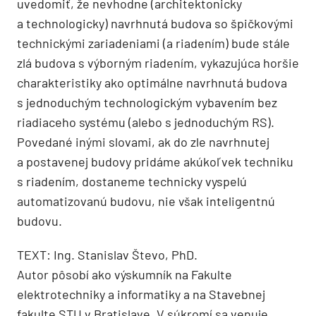
uvedomiť, že nevhodne (architektonicky
a technologicky) navrhnutá budova so špičkovými
technickými zariadeniami (a riadením) bude stále
zlá budova s výborným riadením, vykazujúca horšie
charakteristiky ako optimálne navrhnutá budova
s jednoduchým technologickým vybavením bez
riadiaceho systému (alebo s jednoduchým RS).
Povedané inými slovami, ak do zle navrhnutej
a postavenej budovy pridáme akúkoľvek techniku
s riadením, dostaneme technicky vyspelú
automatizovanú budovu, nie však inteligentnú
budovu.
TEXT: Ing. Stanislav Števo, PhD.
Autor pôsobí ako výskumník na Fakulte
elektrotechniky a informatiky a na Stavebnej
fakulte STU v Bratislave. V súkromí sa venuje