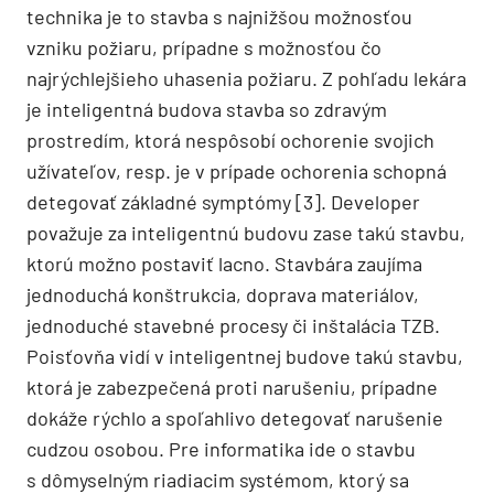
technika je to stavba s najnižšou možnosťou
vzniku požiaru, prípadne s možnosťou čo
najrýchlejšieho uhasenia požiaru. Z pohľadu lekára
je inteligentná budova stavba so zdravým
prostredím, ktorá nespôsobí ochorenie svojich
užívateľov, resp. je v prípade ochorenia schopná
detegovať základné symptómy [3]. Developer
považuje za inteligentnú budovu zase takú stavbu,
ktorú možno postaviť lacno. Stavbára zaujíma
jednoduchá konštrukcia, doprava materiálov,
jednoduché stavebné procesy či inštalácia TZB.
Poisťovňa vidí v inteligentnej budove takú stavbu,
ktorá je zabezpečená proti narušeniu, prípadne
dokáže rýchlo a spoľahlivo detegovať narušenie
cudzou osobou. Pre informatika ide o stavbu
s dômyselným riadiacim systémom, ktorý sa