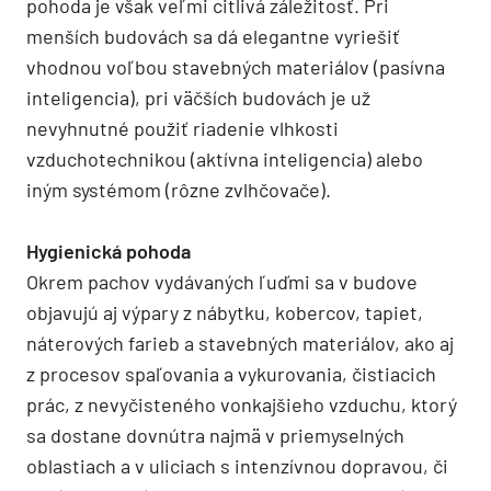
pohoda je však veľmi citlivá záležitosť. Pri
menších budovách sa dá elegantne vyriešiť
vhodnou voľbou stavebných materiálov (pasívna
inteligencia), pri väčších budovách je už
nevyhnutné použiť riadenie vlhkosti
vzduchotechnikou (aktívna inteligencia) alebo
iným systémom (rôzne zvlhčovače).
Hygienická pohoda
Okrem pachov vydávaných ľuďmi sa v budove
objavujú aj výpary z nábytku, kobercov, tapiet,
náterových farieb a stavebných materiálov, ako aj
z procesov spaľovania a vykurovania, čistiacich
prác, z nevyčisteného vonkajšieho vzduchu, ktorý
sa dostane dovnútra najmä v priemyselných
oblastiach a v uliciach s intenzívnou dopravou, či