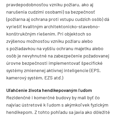
pravdepodobnosťou vzniku požiaru, ako aj
narušenia cudzími osobami) sa bezpečnosť
(požiarna aj ochrana proti vstupu cudzích osôb) dá
vyriešiť kvalitným architektonicko-stavebno-
konštrukčným riešením. Pri objektoch so
zvýšenou možnosťou vzniku požiaru alebo
s požiadavkou na vyššiu ochranu majetku alebo
osôb je nevyhnutné na zabezpečenie požadovanej
úrovne bezpečnosti implementovať špecifické
systémy zmienenej aktívnej inteligencie (EPS,
kamerový systém, EZS atď.)
Uľahčenie života hendikepovaným ľuďom
Rezidenčné i komerčné budovy by mali byť čo
najviac ústretové k ľudom s akýmkoľvek fyzickým
hendikepom. Z tohto pohľadu sa javia ako dôležité