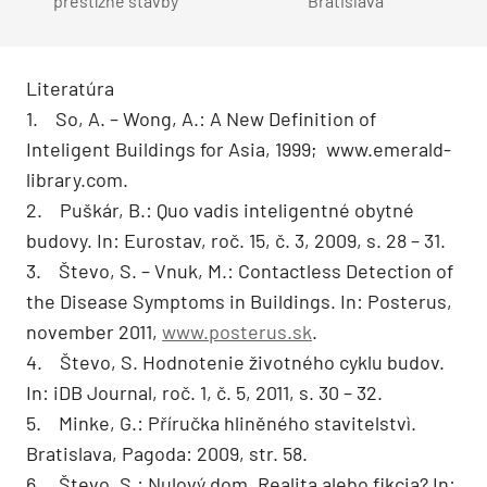
prestížne stavby
Bratislava
Literatúra
1. So, A. – Wong, A.: A New Definition of
Inteligent Buildings for Asia, 1999; www.emerald-
library.com.
2. Puškár, B.: Quo vadis inteligentné obytné
budovy. In: Eurostav, roč. 15, č. 3, 2009, s. 28 – 31.
3. Števo, S. – Vnuk, M.: Contactless Detection of
the Disease Symptoms in Buildings. In: Posterus,
november 2011,
www.posterus.sk
.
4. Števo, S. Hodnotenie životného cyklu budov.
In: iDB Journal, roč. 1, č. 5, 2011, s. 30 – 32.
5. Minke, G.: Příručka hliněného stavitelstvì.
Bratislava, Pagoda: 2009, str. 58.
6. Števo, S.: Nulový dom. Realita alebo fikcia? In: