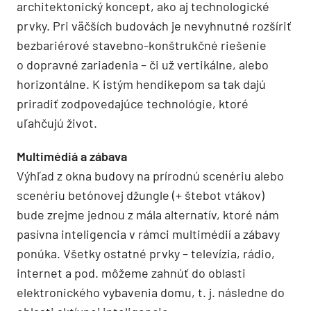
architektonický koncept, ako aj technologické
prvky. Pri väčších budovách je nevyhnutné rozšíriť
bezbariérové stavebno-konštrukčné riešenie
o dopravné zariadenia – či už vertikálne, alebo
horizontálne. K istým hendikepom sa tak dajú
priradiť zodpovedajúce technológie, ktoré
uľahčujú život.
Multimédiá a zábava
Výhľad z okna budovy na prírodnú scenériu alebo
scenériu betónovej džungle (+ štebot vtákov)
bude zrejme jednou z mála alternatív, ktoré nám
pasívna inteligencia v rámci multimédií a zábavy
ponúka. Všetky ostatné prvky – televízia, rádio,
internet a pod. môžeme zahnúť do oblasti
elektronického vybavenia domu, t. j. následne do