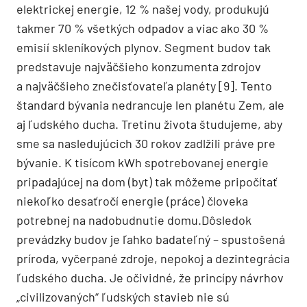
elektrickej energie, 12 % našej vody, produkujú
takmer 70 % všetkých odpadov a viac ako 30 %
emisií skleníkových plynov. Segment budov tak
predstavuje najväčšieho konzumenta zdrojov
a najväčšieho znečisťovateľa planéty [9]. Tento
štandard bývania nedrancuje len planétu Zem, ale
aj ľudského ducha. Tretinu života študujeme, aby
sme sa nasledujúcich 30 rokov zadlžili práve pre
bývanie. K tisícom kWh spotrebovanej energie
pripadajúcej na dom (byt) tak môžeme pripočítať
niekoľko desaťročí energie (práce) človeka
potrebnej na nadobudnutie domu.Dôsledok
prevádzky budov je ľahko badateľný – spustošená
príroda, vyčerpané zdroje, nepokoj a dezintegrácia
ľudského ducha. Je očividné, že princípy návrhov
„civilizovaných“ ľudských stavieb nie sú