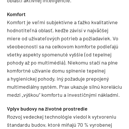
oblasti aktívnej inteligencie.
Komfort
Komfort je veľmi subjektívne a ťažko kvalitatívne
hodnotiteľná oblasť, keďže závisí v najväčšej
miere od užívateľových potrieb a požiadaviek. Vo
všeobecnosti sa na celkovom komforte podieľajú
všetky aspekty spomenuté vyššie (od tepelnej
pohody až po multimédiá). Niekomu stačí na plne
komfortné užívanie domu splnenie tepelnej
a hygienickej pohody, iný požaduje prepojený
multimediálny systém. Prax ukazuje silnú koreláciu
medzi „výškou“ komfortu a investičnými nákladmi.
Vplyv budovy na životné prostredie
Rozvoj vedeckej technológie viedol k vytvoreniu
štandardu budov, ktoré míňajú 70 % vyrobenej