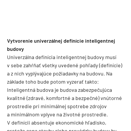
Vytvorenie univerzálnej definície inteligentnej
budovy
Univerzálna definícia inteligentnej budovy musí
v sebe zahŕňať všetky uvedené pohľady (definície)
a z nich vyplývajúce požiadavky na budovu. Na
základe toho bude potom vyzerať takto:
Inteligentná budova je budova zabezpečujúca
kvalitné (zdravé, komfortné a bezpečné) vnútorné
prostredie pri minimálnej spotrebe zdrojov
a minimálnom vplyve na životné prostredie.
V definícii absentuje ekonomické hľadisko,
pretože cena stavby alebo prevádzky budovy by