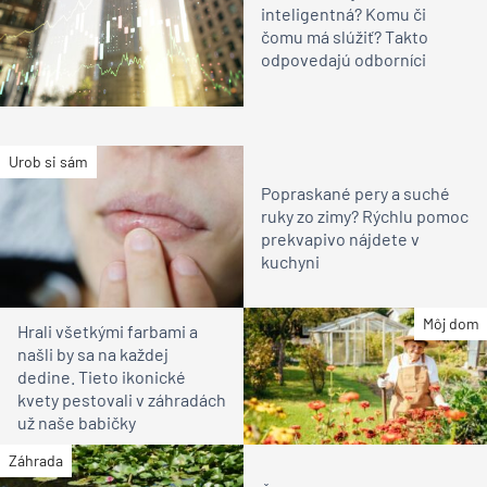
inteligentná? Komu či
čomu má slúžiť? Takto
odpovedajú odborníci
Urob si sám
Popraskané pery a suché
ruky zo zimy? Rýchlu pomoc
prekvapivo nájdete v
kuchyni
Môj dom
Hrali všetkými farbami a
našli by sa na každej
dedine. Tieto ikonické
kvety pestovali v záhradách
už naše babičky
Záhrada