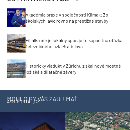
Akadémia praxe v spoločnosti Klimak: Zo
školských lavíc rovno na prestížne stavby
Filiálka nie je lokálny spor, je to kapacitná otázka
železničného uzla Bratislava
Historický viadukt v Zürichu získal nové mostné
ložiská a dilatačné závery
MOHLO BY VÁS ZAUJÍMAŤ
ASB-PORTAL.CZ