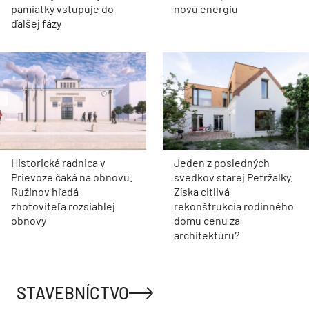
pamiatky vstupuje do
novú energiu
ďalšej fázy
Historická radnica v
Jeden z posledných
Prievoze čaká na obnovu.
svedkov starej Petržalky.
Ružinov hľadá
Získa citlivá
zhotoviteľa rozsiahlej
rekonštrukcia rodinného
obnovy
domu cenu za
architektúru?
STAVEBNÍCTVO