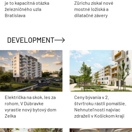
je to kapacitná otázka
Zürichu získal nové
železničného uzla
mostné ložiská a
Bratislava
dilatačné závery
DEVELOPMENT
Električka na skok, les za
Ceny bývania v 2.
rohom. V Dúbravke
štvrťroku rástli pomalšie.
vyrastie nový bytový dom
Nehnuteľnosti najviac
Zelka
zdraželi v Košickom kraji