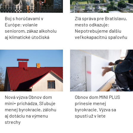
Boj s horúčavami v
Zlá správa pre Bratislavu,
Európe: volanie
mesto odkazuje:
seniorom, zákaz alkoholu
Nepotrebujeme ďalšiu
aj klimatické útočiská
veľkokapacitnú spaľovňu
Nová výzva Obnov dom
Obnov dom MINI PLUS
mini+ prichádza. Sľubuje
prinesie menej
menej byrokracie, zálohu
byrokracie. Výzva sa
aj dotáciu na výmenu
spustí už v lete
strechy