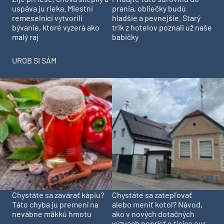
prania, obliečky budú
uspáva ju rieka. Miestni
hladšie a pevnejšie. Starý
remeselníci vytvorili
trik z hotelov poznali už naše
bývanie, ktoré vyzerá ako
babičky
malý raj
UROB SI SÁM
Chystáte sa zavárať kápiu?
Chystáte sa zatepľovať
Táto chyba ju premení na
alebo meniť kotol? Návod,
nevábne mäkkú hmotu
ako v nových dotačných
výzvach neprísť o tisíce eur