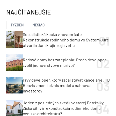
NAJČÍTANEJŠIE
TÝŽDEŇ
MESIAC
Socialistická kocka v novom šate.
Rekonštrukcia rodinného domu vo Svätom Jure
otvorila dom krajine aj svetlu
Radové domy bez zateplenia: Prečo developer
zvolil jednovrstvové murivo?
Prvý developer, ktorý začal stavať kancelárie: HB
Reavis zmenil biznis model a nahneval
investorov
Jeden z posledných svedkov starej Petržalky.
Získa citlivá rekonštrukcia rodinného domu
cenu za architektúru?