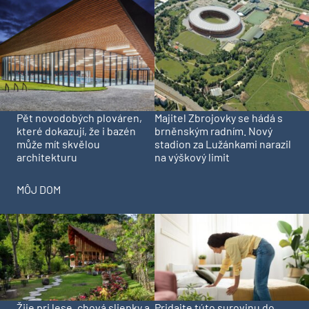
Pět novodobých plováren,
Majitel Zbrojovky se hádá s
které dokazují, že i bazén
brněnským radním. Nový
může mít skvělou
stadion za Lužánkami narazil
architekturu
na výškový limit
MÔJ DOM
Pridajte túto surovinu do
Žije pri lese, chová sliepky a