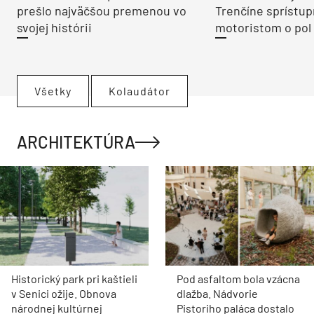
prešlo najväčšou premenou vo
Trenčíne sprístup
svojej histórii
motoristom o pol 
Všetky
Kolaudátor
ARCHITEKTÚRA
Historický park pri kaštieli
Pod asfaltom bola vzácna
v Senici ožije. Obnova
dlažba. Nádvorie
národnej kultúrnej
Pistoriho paláca dostalo