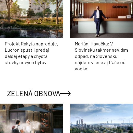
Projekt Rakyta napreduje.
Marián Hlavačka: V
Lucron spustil predaj
Slovinsku takmer nevidím
ďalšej etapy a chystá
odpad, na Slovensku
stovky nových bytov
nájdem v lese aj fľaše od
vodky
ZELENÁ OBNOVA