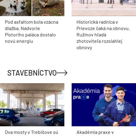
Pod asfaltom bola vzácna
Historická radnica v
dlažba. Nádvorie
Prievoze čaká na obnovu.
Pistoriho paláca dostalo
Ružinov hľadá
novú energiu
zhotoviteľa rozsiahlej
obnovy
STAVEBNÍCTVO
Dva mosty v Trebišove sú
Akadémia praxe v