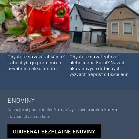
Chystáte sa zavárať kápiu?
Chystáte sa zatepľovať
Táto chyba ju premení na
alebo meniť kotol? Návod,
nevábne mäkkú hmotu
ako v nových dotačných
výzvach neprísť o tisíce eur
ENOVINY
Nechajte si posielať dôležité správy zo sveta architektúry a
stavebníctva emailom:
ODOBERAŤ BEZPLATNÉ ENOVINY