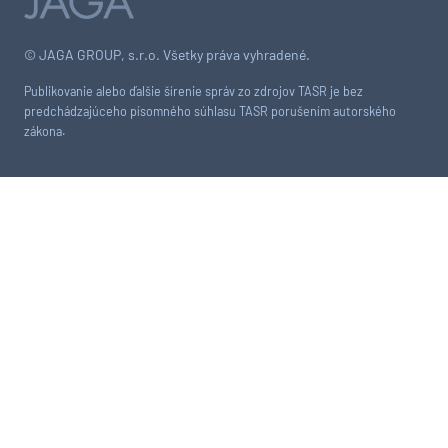
© JAGA GROUP, s.r.o. Všetky práva vyhradené.
Publikovanie alebo ďalšie šírenie správ zo zdrojov TASR je bez
predchádzajúceho písomného súhlasu TASR porušením autorského
zákona.