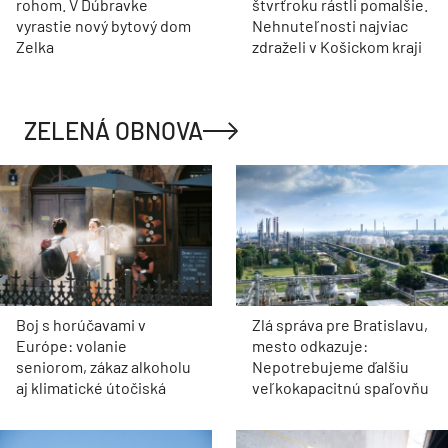
rohom. V Dúbravke
štvrťroku rástli pomalšie.
vyrastie nový bytový dom
Nehnuteľnosti najviac
Zelka
zdraželi v Košickom kraji
ZELENÁ OBNOVA
Boj s horúčavami v
Zlá správa pre Bratislavu,
Európe: volanie
mesto odkazuje:
seniorom, zákaz alkoholu
Nepotrebujeme ďalšiu
aj klimatické útočiská
veľkokapacitnú spaľovňu