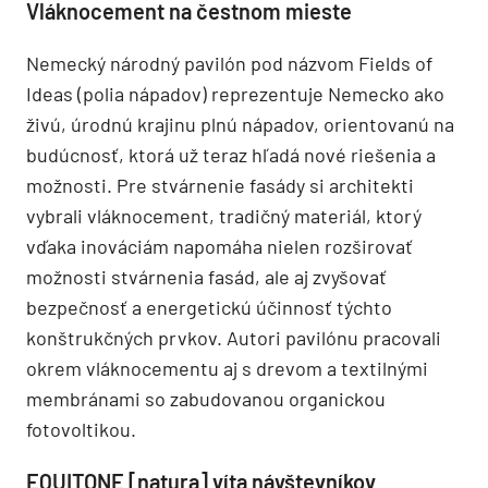
Vláknocement na čestnom mieste
Nemecký národný pavilón pod názvom Fields of
Ideas (polia nápadov) reprezentuje Nemecko ako
živú, úrodnú krajinu plnú nápadov, orientovanú na
budúcnosť, ktorá už teraz hľadá nové riešenia a
možnosti. Pre stvárnenie fasády si architekti
vybrali vláknocement, tradičný materiál, ktorý
vďaka inováciám napomáha nielen rozširovať
možnosti stvárnenia fasád, ale aj zvyšovať
bezpečnosť a energetickú účinnosť týchto
konštrukčných prvkov. Autori pavilónu pracovali
okrem vláknocementu aj s drevom a textilnými
membránami so zabudovanou organickou
fotovoltikou.
EQUITONE [natura] víta návštevníkov