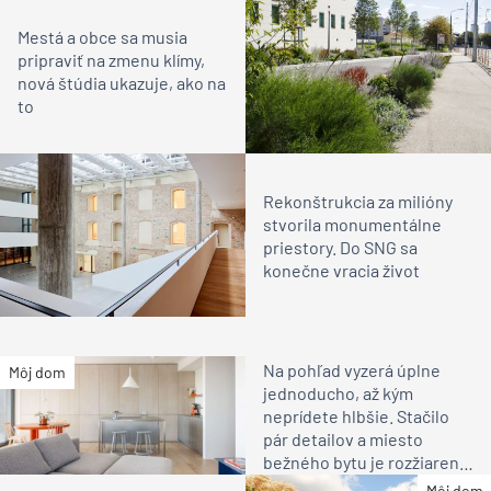
Mestá a obce sa musia
pripraviť na zmenu klímy,
nová štúdia ukazuje, ako na
to
Rekonštrukcia za milióny
stvorila monumentálne
priestory. Do SNG sa
konečne vracia život
Na pohľad vyzerá úplne
Môj dom
jednoducho, až kým
neprídete hlbšie. Stačilo
pár detailov a miesto
bežného bytu je rozžiarené
bývanie pre rodinu
Môj dom