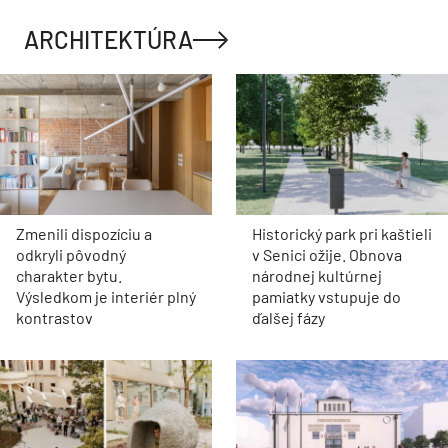
ARCHITEKTÚRA
Zmenili dispozíciu a
Historický park pri kaštieli
odkryli pôvodný
v Senici ožije. Obnova
charakter bytu.
národnej kultúrnej
Výsledkom je interiér plný
pamiatky vstupuje do
kontrastov
ďalšej fázy