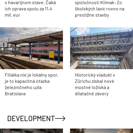
v havarijnom stave. Čaká
spoločnosti Klimak: Zo
ich oprava spolu za 11,4
školských lavíc rovno na
mil. eur
prestížne stavby
Filiálka nie je lokálny spor,
Historický viadukt v
je to kapacitná otázka
Zürichu získal nové
železničného uzla
mostné ložiská a
Bratislava
dilatačné závery
DEVELOPMENT