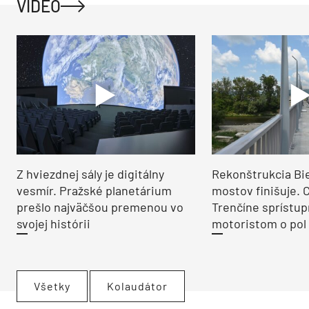
VIDEO
Z hviezdnej sály je digitálny
Rekonštrukcia Bi
vesmír. Pražské planetárium
mostov finišuje. 
prešlo najväčšou premenou vo
Trenčíne sprístup
svojej histórii
motoristom o pol 
Všetky
Kolaudátor