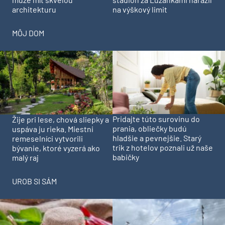
architekturu
na výškový limit
MÔJ DOM
Pridajte túto surovinu do
Žije pri lese, chová sliepky a
prania, obliečky budú
uspáva ju rieka. Miestni
hladšie a pevnejšie. Starý
remeselníci vytvorili
trik z hotelov poznali už naše
bývanie, ktoré vyzerá ako
babičky
malý raj
UROB SI SÁM