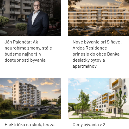
Ján Palenčár: Ak
Nové bývanie pri Sĺňave.
neurobíme zmeny, stále
Ardea Residence
budeme najhorší v
prinesie do obce Banka
dostupnosti bývania
desiatky bytov a
apartmánov
Električka na skok, les za
Ceny bývania v 2.