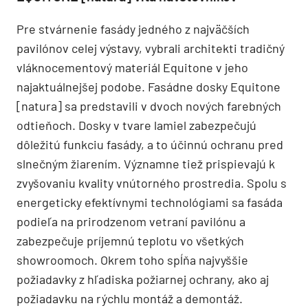
Pre stvárnenie fasády jedného z najväčších
pavilónov celej výstavy, vybrali architekti tradičný
vláknocementový materiál Equitone v jeho
najaktuálnejšej podobe. Fasádne dosky Equitone
[natura] sa predstavili v dvoch nových farebných
odtieňoch. Dosky v tvare lamiel zabezpečujú
dôležitú funkciu fasády, a to účinnú ochranu pred
slnečným žiarením. Významne tiež prispievajú k
zvyšovaniu kvality vnútorného prostredia. Spolu s
energeticky efektívnymi technológiami sa fasáda
podieľa na prirodzenom vetraní pavilónu a
zabezpečuje príjemnú teplotu vo všetkých
showroomoch. Okrem toho spĺňa najvyššie
požiadavky z hľadiska požiarnej ochrany, ako aj
požiadavku na rýchlu montáž a demontáž.