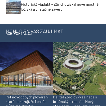
Historický viadukt v Zürichu získal nové mostné
ložiská a dilatačné závery
MOHLO BY VÁS ZAUJÍMAŤ
ASB-PORTAL.CZ
Pět novodobých plováren,
Majitel Zbrojovky se hádá s
které dokazují, že i bazén
brněnským radním. Nový
může mít skvělou
stadion za Lužánkami narazil