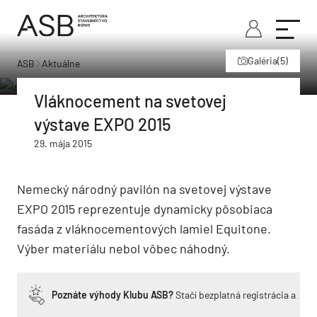
Galéria
(5)
ASB
Aktuálne
Vláknocement na svetovej
výstave EXPO 2015
29. mája 2015
Nemecký národný pavilón na svetovej výstave
EXPO 2015 reprezentuje dynamicky pôsobiaca
fasáda z vláknocementových lamiel Equitone.
Výber materiálu nebol vôbec náhodný.
Poznáte výhody Klubu ASB?
Stačí bezplatná registrácia a zí