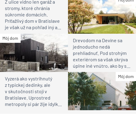
Z ulice vidno len garáž a
stromy, ktoré chránia
súkromie domácich.
Príťažlivý dom v Bratislave
je však už na pohľad iný ako
susedia
Môj dom
Drevodom na Devíne sa
jednoducho nedá
prehliadnuť. Pod strohým
exteriérom sa však skrýva
úplne iné vnútro, ako by ste
čakali
Môj dom
Vyzerá ako vystrihnutý
z typickej dedinky, ale
v skutočnosti stojí v
Bratislave. Uprostred
metropoly si pár žije idylku
ako na vidieku