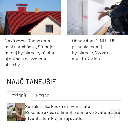
Nová výzva Obnov dom
Obnov dom MINI PLUS
mini+ prichádza. Sľubuje
prinesie menej
menej byrokracie, zálohu
byrokracie. Výzva sa
aj dotáciu na výmenu
spustí už v lete
strechy
NAJČÍTANEJŠIE
TÝŽDEŇ
MESIAC
Socialistická kocka v novom šate.
Rekonštrukcia rodinného domu vo Svätom Jure
otvorila dom krajine aj svetlu