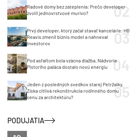
Radové domy bez zateplenia: Prečo developer
zvolil jednovrstvové murivo?
Prvý developer, ktorý začal stavať kancelárie: HB
Reavis zmenil biznis model a nahneval
investorov
Pod asfaltom bola vzácna dlažba. Nádvorie
Pistoriho paláca dostalo novú energiu
Jeden z posledných svedkov starej Petržalky.
Získa citlivá rekonštrukcia rodinného domu
cenu za architektúru?
PODUJATIA