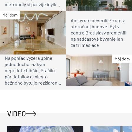
metropoly si pár žije idylku
ako na vidieku
Môj dom
Ani by ste neverili, že ste v
storočnej budove! Byt v
centre Bratislavy premenili
na nadčasové bývanie len
za tri mesiace
Na pohľad vyzerá úplne
Môj dom
jednoducho, až kým
neprídete hlbšie. Stačilo
pár detailov a miesto
bežného bytu je rozžiarené
bývanie pre rodinu
VIDEO