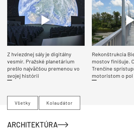
Z hviezdnej sály je digitálny
Rekonštrukcia Bi
vesmír. Pražské planetárium
mostov finišuje. 
prešlo najväčšou premenou vo
Trenčíne sprístup
svojej histórii
motoristom o pol 
Všetky
Kolaudátor
ARCHITEKTÚRA