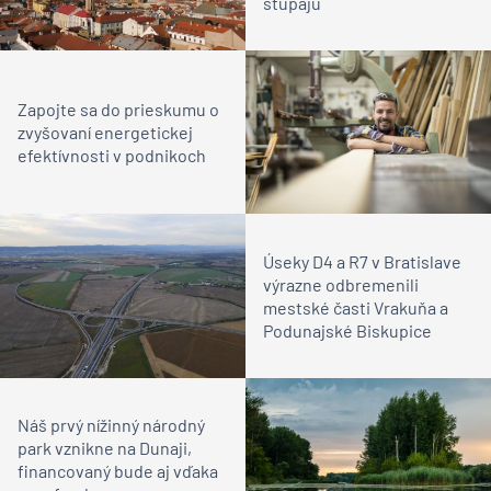
stúpajú
Zapojte sa do prieskumu o
zvyšovaní energetickej
efektívnosti v podnikoch
Úseky D4 a R7 v Bratislave
výrazne odbremenili
mestské časti Vrakuňa a
Podunajské Biskupice
Náš prvý nížinný národný
park vznikne na Dunaji,
financovaný bude aj vďaka