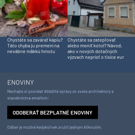
Chystáte sa zavárať kápiu?
Chystáte sa zatepľovať
Táto chyba ju premení na
alebo meniť kotol? Návod,
nevábne mäkkú hmotu
ako v nových dotačných
výzvach neprísť o tisíce eur
ENOVINY
Nechajte si posielať dôležité správy zo sveta architektúry a
stavebníctva emailom:
ODOBERAŤ BEZPLATNÉ ENOVINY
Odber je možné kedykoľvek zrušiť jedným kliknutím.