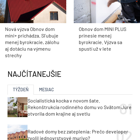
Nová výzva Obnov dom
Obnov dom MINI PLUS
mini+ prichádza. Sľubuje
prinesie menej
menej byrokracie, zálohu
byrokracie. Výzva sa
aj dotáciu na výmenu
spustí už v lete
strechy
NAJČÍTANEJŠIE
TÝŽDEŇ
MESIAC
Socialistická kocka v novom šate.
Rekonštrukcia rodinného domu vo Svätom Jure
otvorila dom krajine aj svetlu
Radové domy bez zateplenia: Prečo developer
zvolil jednovrstvové murivo?