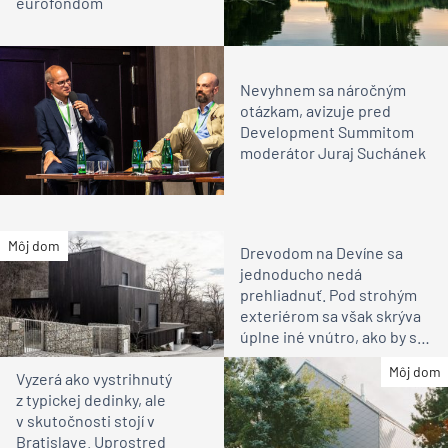
eurofondom
Nevyhnem sa náročným
otázkam, avizuje pred
Development Summitom
moderátor Juraj Suchánek
Môj dom
Drevodom na Devíne sa
jednoducho nedá
prehliadnuť. Pod strohým
exteriérom sa však skrýva
úplne iné vnútro, ako by ste
čakali
Môj dom
Vyzerá ako vystrihnutý
z typickej dedinky, ale
v skutočnosti stojí v
Bratislave. Uprostred