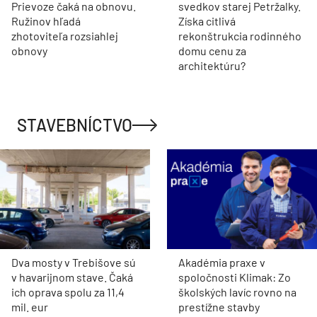
Prievoze čaká na obnovu.
svedkov starej Petržalky.
Ružinov hľadá
Získa citlivá
zhotoviteľa rozsiahlej
rekonštrukcia rodinného
obnovy
domu cenu za
architektúru?
STAVEBNÍCTVO
Dva mosty v Trebišove sú
Akadémia praxe v
v havarijnom stave. Čaká
spoločnosti Klimak: Zo
ich oprava spolu za 11,4
školských lavíc rovno na
mil. eur
prestížne stavby