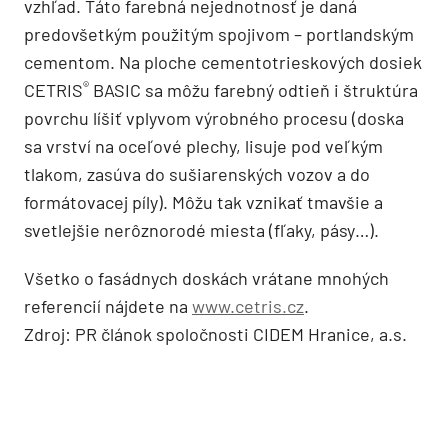
vzhľad. Táto farebná nejednotnosť je daná
predovšetkým použitým spojivom – portlandským
cementom. Na ploche cementotrieskových dosiek
®
CETRIS
BASIC sa môžu farebný odtieň i štruktúra
povrchu líšiť vplyvom výrobného procesu (doska
sa vrství na oceľové plechy, lisuje pod veľkým
tlakom, zasúva do sušiarenských vozov a do
formátovacej píly). Môžu tak vznikať tmavšie a
svetlejšie nerôznorodé miesta (fľaky, pásy…).
Všetko o fasádnych doskách vrátane mnohých
referencií nájdete na
www.cetris.cz
.
Zdroj: PR článok spoločnosti CIDEM Hranice, a.s.