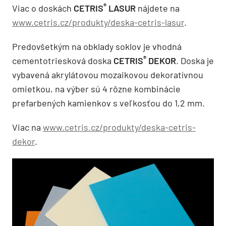
®
Viac o doskách
CETRIS
LASUR
nájdete na
www.cetris.cz/produkty/deska-cetris-lasur
.
Predovšetkým na obklady soklov je vhodná
®
cementotriesková doska
CETRIS
DEKOR
. Doska je
vybavená akrylátovou mozaikovou dekoratívnou
omietkou, na výber sú 4 rôzne kombinácie
prefarbených kamienkov s veľkosťou do 1,2 mm.
Viac na
www.cetris.cz/produkty/deska-cetris-
dekor
.