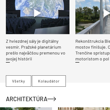
Z hviezdnej sály je digitálny
Rekonštrukcia Bi
vesmír. Pražské planetárium
mostov finišuje. 
prešlo najväčšou premenou vo
Trenčíne sprístup
svojej histórii
motoristom o pol 
Všetky
Kolaudátor
ARCHITEKTÚRA