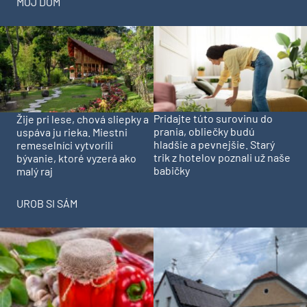
MÔJ DOM
Pridajte túto surovinu do
Žije pri lese, chová sliepky a
prania, obliečky budú
uspáva ju rieka. Miestni
hladšie a pevnejšie. Starý
remeselníci vytvorili
trik z hotelov poznali už naše
bývanie, ktoré vyzerá ako
babičky
malý raj
UROB SI SÁM