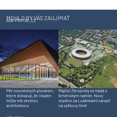
MOHLO BY VÁS ZAUJÍMAŤ
ASB-PORTAL.CZ
Pět novodobých plováren,
Majitel Zbrojovky se hádá s
které dokazují, že i bazén
brněnským radním. Nový
může mít skvělou
stadion za Lužánkami narazil
architekturu
na výškový limit