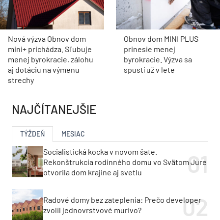
Nová výzva Obnov dom
Obnov dom MINI PLUS
mini+ prichádza. Sľubuje
prinesie menej
menej byrokracie, zálohu
byrokracie. Výzva sa
aj dotáciu na výmenu
spustí už v lete
strechy
NAJČÍTANEJŠIE
TÝŽDEŇ
MESIAC
Socialistická kocka v novom šate.
Rekonštrukcia rodinného domu vo Svätom Jure
otvorila dom krajine aj svetlu
Radové domy bez zateplenia: Prečo developer
zvolil jednovrstvové murivo?