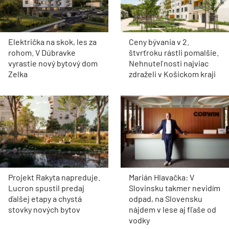
Električka na skok, les za
Ceny bývania v 2.
rohom. V Dúbravke
štvrťroku rástli pomalšie.
vyrastie nový bytový dom
Nehnuteľnosti najviac
Zelka
zdraželi v Košickom kraji
Projekt Rakyta napreduje.
Marián Hlavačka: V
Lucron spustil predaj
Slovinsku takmer nevidím
ďalšej etapy a chystá
odpad, na Slovensku
stovky nových bytov
nájdem v lese aj fľaše od
vodky