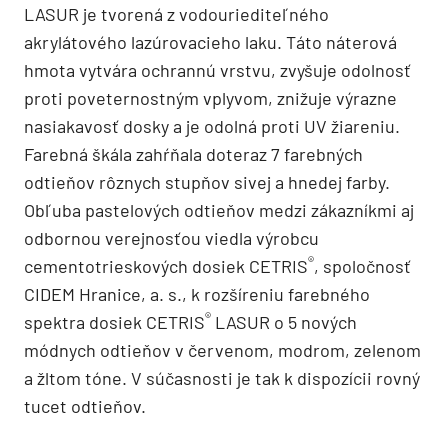
LASUR je tvorená z vodouriediteľného
akrylátového lazúrovacieho laku. Táto náterová
hmota vytvára ochrannú vrstvu, zvyšuje odolnosť
proti poveternostným vplyvom, znižuje výrazne
nasiakavosť dosky a je odolná proti UV žiareniu.
Farebná škála zahŕňala doteraz 7 farebných
odtieňov rôznych stupňov sivej a hnedej farby.
Obľuba pastelových odtieňov medzi zákazníkmi aj
odbornou verejnosťou viedla výrobcu
®
cementotrieskových dosiek CETRIS
, spoločnosť
CIDEM Hranice, a. s., k rozšíreniu farebného
®
spektra dosiek CETRIS
LASUR o 5 nových
módnych odtieňov v červenom, modrom, zelenom
a žltom tóne. V súčasnosti je tak k dispozícii rovný
tucet odtieňov.