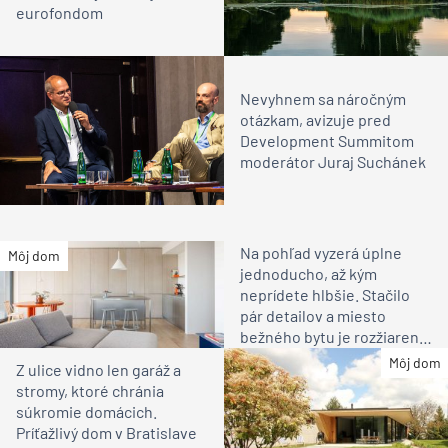
eurofondom
Nevyhnem sa náročným
otázkam, avizuje pred
Development Summitom
moderátor Juraj Suchánek
Na pohľad vyzerá úplne
Môj dom
jednoducho, až kým
neprídete hlbšie. Stačilo
pár detailov a miesto
bežného bytu je rozžiarené
bývanie pre rodinu
Môj dom
Z ulice vidno len garáž a
stromy, ktoré chránia
súkromie domácich.
Príťažlivý dom v Bratislave