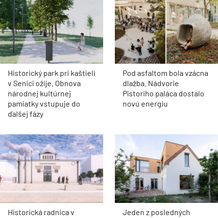
Historický park pri kaštieli
Pod asfaltom bola vzácna
v Senici ožije. Obnova
dlažba. Nádvorie
národnej kultúrnej
Pistoriho paláca dostalo
pamiatky vstupuje do
novú energiu
ďalšej fázy
Historická radnica v
Jeden z posledných