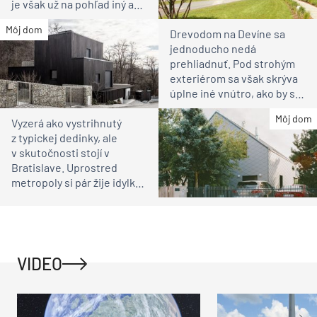
je však už na pohľad iný ako
susedia
Môj dom
Drevodom na Devíne sa
jednoducho nedá
prehliadnuť. Pod strohým
exteriérom sa však skrýva
úplne iné vnútro, ako by ste
čakali
Môj dom
Vyzerá ako vystrihnutý
z typickej dedinky, ale
v skutočnosti stojí v
Bratislave. Uprostred
metropoly si pár žije idylku
ako na vidieku
VIDEO