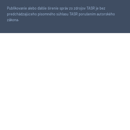
Publikovanie alebo ďalšie šírenie správ zo zdrojov TASR je bez
predchádzajúceho písomného súhlasu TASR porušením autorského
zákona.