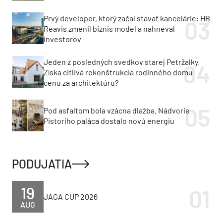
Prvý developer, ktorý začal stavať kancelárie: HB
Reavis zmenil biznis model a nahneval
investorov
Jeden z posledných svedkov starej Petržalky.
Získa citlivá rekonštrukcia rodinného domu
cenu za architektúru?
Pod asfaltom bola vzácna dlažba. Nádvorie
Pistoriho paláca dostalo novú energiu
PODUJATIA
19
JAGA CUP 2026
AUG