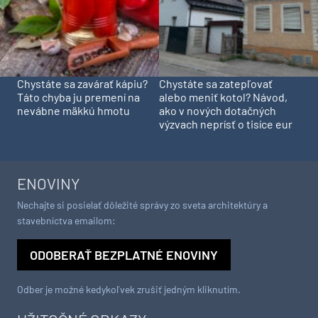
Chystáte sa zavárať kápiu?
Chystáte sa zatepľovať
Táto chyba ju premení na
alebo meniť kotol? Návod,
nevábne mäkkú hmotu
ako v nových dotačných
výzvach neprísť o tisíce eur
ENOVINY
Nechajte si posielať dôležité správy zo sveta architektúry a
stavebníctva emailom:
ODOBERAŤ BEZPLATNÉ ENOVINY
Odber je možné kedykoľvek zrušiť jedným kliknutím.