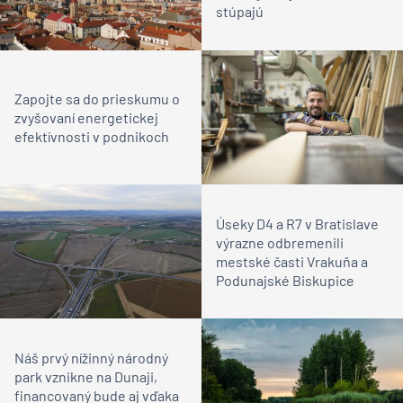
stúpajú
Zapojte sa do prieskumu o
zvyšovaní energetickej
efektívnosti v podnikoch
Úseky D4 a R7 v Bratislave
výrazne odbremenili
mestské časti Vrakuňa a
Podunajské Biskupice
Náš prvý nížinný národný
park vznikne na Dunaji,
financovaný bude aj vďaka