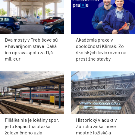
Dva mosty v Trebišove sú
Akadémia praxe v
v havarijnom stave. Čaká
spoločnosti Klimak: Zo
ich oprava spolu za 11,4
školských lavíc rovno na
mil. eur
prestížne stavby
Filiálka nie je lokálny spor,
Historický viadukt v
je to kapacitná otázka
Zürichu získal nové
železničného uzla
mostné ložiská a