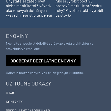
Chystáte sa zatepľovať
Ako si vyrobiť poctivú
alebo meniť kotol? Návod,
brezovú metlu, ktorá vydrží
ako v nových dotačných
roky? Pavol ich takto vyrobil
výzvach neprísť o tisíce eur
už stovky
ENOVINY
Nechajte si posielať dôležité správy zo sveta architektúry a
stavebníctva emailom:
ODOBERAŤ BEZPLATNÉ ENOVINY
Odber je možné kedykoľvek zrušiť jedným kliknutím.
UŽITOČNÉ ODKAZY
O NÁS
KONTAKTY
PREDPLATNÉ ČASOPISU ASB