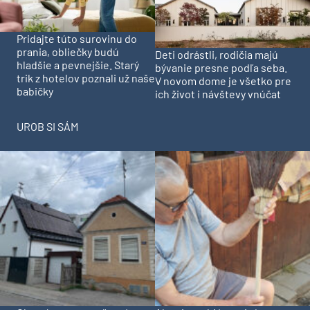
Pridajte túto surovinu do
prania, obliečky budú
Deti odrástli, rodičia majú
hladšie a pevnejšie. Starý
bývanie presne podľa seba.
trik z hotelov poznali už naše
V novom dome je všetko pre
babičky
ich život i návštevy vnúčat
UROB SI SÁM