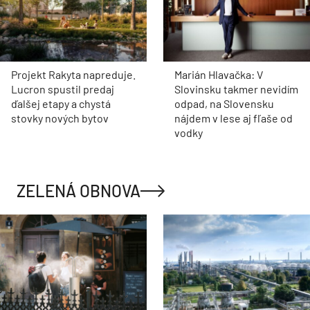
Projekt Rakyta napreduje.
Marián Hlavačka: V
Lucron spustil predaj
Slovinsku takmer nevidím
ďalšej etapy a chystá
odpad, na Slovensku
stovky nových bytov
nájdem v lese aj fľaše od
vodky
ZELENÁ OBNOVA