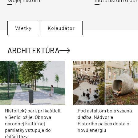
svojej histórii
motoristom o pol 
Všetky
Kolaudátor
ARCHITEKTÚRA
Historický park pri kaštieli
Pod asfaltom bola vzácna
v Senici ožije. Obnova
dlažba. Nádvorie
národnej kultúrnej
Pistoriho paláca dostalo
pamiatky vstupuje do
novú energiu
ďalšej fázy