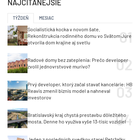
NAJČÍTANEJŠIE
TÝŽDEŇ
MESIAC
Socialistická kocka v novom šate.
Rekonštrukcia rodinného domu vo Svätom Jure
otvorila dom krajine aj svetlu
Radové domy bez zateplenia: Prečo developer
zvolil jednovrstvové murivo?
Prvý developer, ktorý začal stavať kancelárie: HB
Reavis zmenil biznis model a nahneval
investorov
Bratislavský kraj chystá prestavbu dôležitého
mosta. Denne ho využíva vyše 13-tisíc vozidiel
Jeden z posledných svedkov starej Petržalky.