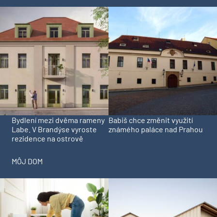
Bydlení mezi dvěma rameny
Babiš chce změnit využití
Labe. V Brandýse vyroste
známého paláce nad Prahou
rezidence na ostrově
MÔJ DOM