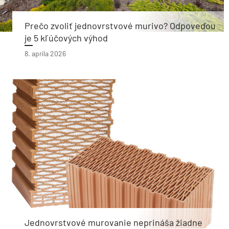
Prečo zvoliť jednovrstvové murivo? Odpoveďou
je 5 kľúčových výhod
8. apríla 2026
Jednovrstvové murovanie neprináša žiadne