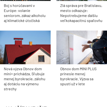
Boj s horúčavami v
Zlá správa pre Bratislavu,
Európe: volanie
mesto odkazuje:
seniorom, zákaz alkoholu
Nepotrebujeme ďalšiu
aj klimatické útočiská
veľkokapacitnú spaľovňu
Nová výzva Obnov dom
Obnov dom MINI PLUS
mini+ prichádza. Sľubuje
prinesie menej
menej byrokracie, zálohu
byrokracie. Výzva sa
aj dotáciu na výmenu
spustí už v lete
strechy