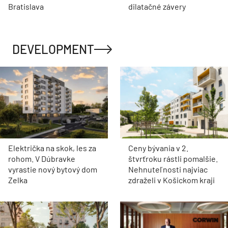
Bratislava
dilatačné závery
DEVELOPMENT
Električka na skok, les za
Ceny bývania v 2.
rohom. V Dúbravke
štvrťroku rástli pomalšie.
vyrastie nový bytový dom
Nehnuteľnosti najviac
Zelka
zdraželi v Košickom kraji