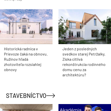
Historická radnica v
Jeden z posledných
Prievoze čaká na obnovu.
svedkov starej Petržalky.
Ružinov hľadá
Získa citlivá
zhotoviteľa rozsiahlej
rekonštrukcia rodinného
obnovy
domu cenu za
architektúru?
STAVEBNÍCTVO