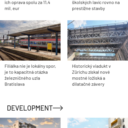
ich oprava spolu za 11,4
školských lavíc rovno na
mil. eur
prestížne stavby
Filiálka nie je lokálny spor,
Historický viadukt v
je to kapacitná otázka
Zürichu získal nové
železničného uzla
mostné ložiská a
Bratislava
dilatačné závery
DEVELOPMENT