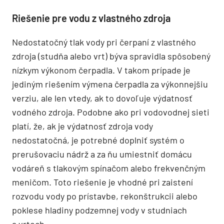
Riešenie pre vodu z vlastného zdroja
Nedostatočný tlak vody pri čerpaní z vlastného
zdroja (studňa alebo vrt) býva spravidla spôsobený
nízkym výkonom čerpadla. V takom prípade je
jediným riešením výmena čerpadla za výkonnejšiu
verziu, ale len vtedy, ak to dovoľuje výdatnosť
vodného zdroja. Podobne ako pri vodovodnej sieti
platí, že, ak je výdatnosť zdroja vody
nedostatočná, je potrebné doplniť systém o
prerušovaciu nádrž a za ňu umiestniť domácu
vodáreň s tlakovým spínačom alebo frekvenčným
meničom. Toto riešenie je vhodné pri zaistení
rozvodu vody po prístavbe, rekonštrukcii alebo
poklese hladiny podzemnej vody v studniach
a vrtoch.