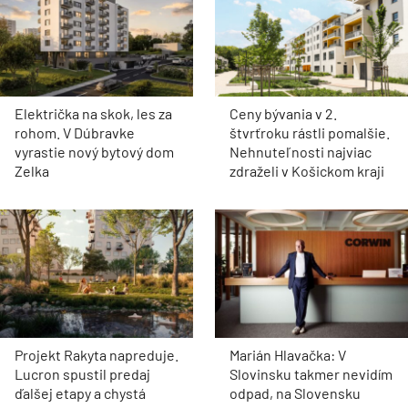
Električka na skok, les za
Ceny bývania v 2.
rohom. V Dúbravke
štvrťroku rástli pomalšie.
vyrastie nový bytový dom
Nehnuteľnosti najviac
Zelka
zdraželi v Košickom kraji
Projekt Rakyta napreduje.
Marián Hlavačka: V
Lucron spustil predaj
Slovinsku takmer nevidím
ďalšej etapy a chystá
odpad, na Slovensku