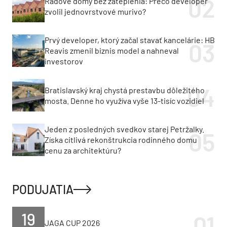
Radové domy bez zateplenia: Prečo developer
zvolil jednovrstvové murivo?
Prvý developer, ktorý začal stavať kancelárie: HB
Reavis zmenil biznis model a nahneval
investorov
Bratislavský kraj chystá prestavbu dôležitého
mosta. Denne ho využíva vyše 13-tisíc vozidiel
Jeden z posledných svedkov starej Petržalky.
Získa citlivá rekonštrukcia rodinného domu
cenu za architektúru?
PODUJATIA
19
JAGA CUP 2026