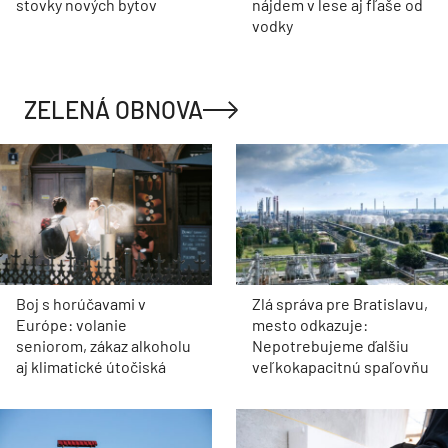
stovky nových bytov
nájdem v lese aj fľaše od
vodky
ZELENÁ OBNOVA
Boj s horúčavami v
Zlá správa pre Bratislavu,
Európe: volanie
mesto odkazuje:
seniorom, zákaz alkoholu
Nepotrebujeme ďalšiu
aj klimatické útočiská
veľkokapacitnú spaľovňu