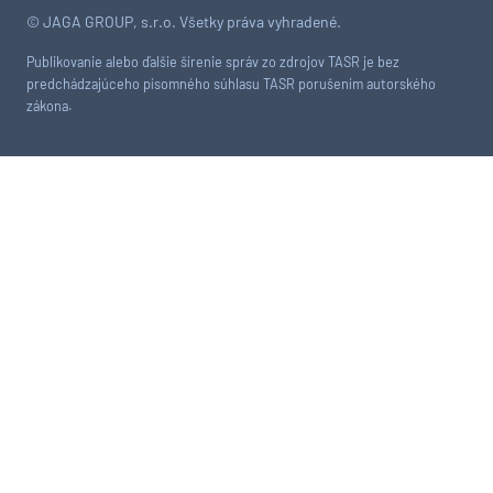
© JAGA GROUP, s.r.o. Všetky práva vyhradené.
Publikovanie alebo ďalšie šírenie správ zo zdrojov TASR je bez
predchádzajúceho písomného súhlasu TASR porušením autorského
zákona.