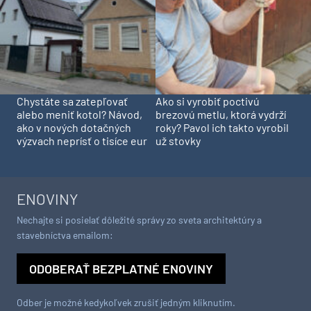
Chystáte sa zatepľovať
Ako si vyrobiť poctivú
alebo meniť kotol? Návod,
brezovú metlu, ktorá vydrží
ako v nových dotačných
roky? Pavol ich takto vyrobil
výzvach neprísť o tisíce eur
už stovky
ENOVINY
Nechajte si posielať dôležité správy zo sveta architektúry a
stavebníctva emailom:
ODOBERAŤ BEZPLATNÉ ENOVINY
Odber je možné kedykoľvek zrušiť jedným kliknutím.