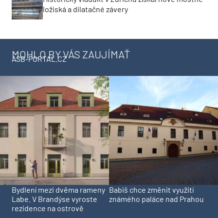
ložiská a dilatačné závery
MOHLO BY VÁS ZAUJÍMAŤ
ASB-PORTAL.CZ
Bydlení mezi dvěma rameny
Babiš chce změnit využití
Labe. V Brandýse vyroste
známého paláce nad Prahou
rezidence na ostrově