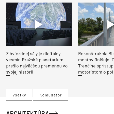
Z hviezdnej sály je digitálny
Rekonštrukcia Bi
vesmír. Pražské planetárium
mostov finišuje. 
prešlo najväčšou premenou vo
Trenčíne sprístup
svojej histórii
motoristom o pol 
Všetky
Kolaudátor
ARCHITEKTÚRA