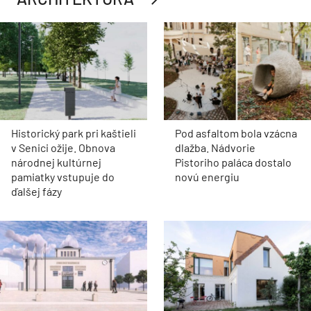
Historický park pri kaštieli
Pod asfaltom bola vzácna
v Senici ožije. Obnova
dlažba. Nádvorie
národnej kultúrnej
Pistoriho paláca dostalo
pamiatky vstupuje do
novú energiu
ďalšej fázy