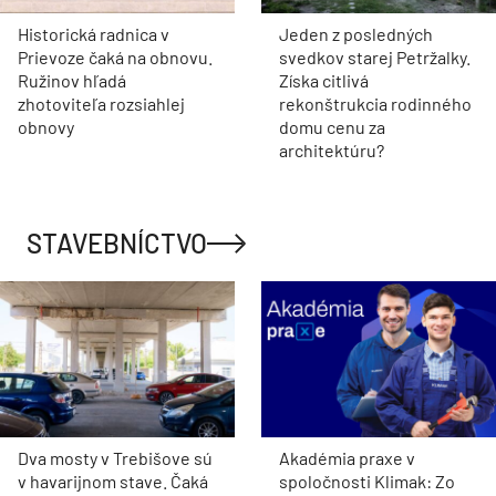
Historická radnica v
Jeden z posledných
Prievoze čaká na obnovu.
svedkov starej Petržalky.
Ružinov hľadá
Získa citlivá
zhotoviteľa rozsiahlej
rekonštrukcia rodinného
obnovy
domu cenu za
architektúru?
STAVEBNÍCTVO
Dva mosty v Trebišove sú
Akadémia praxe v
v havarijnom stave. Čaká
spoločnosti Klimak: Zo