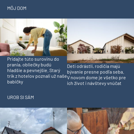
MÔJ DOM
Pridajte túto surovinu do
prania, obliečky budú
Deti odrástli, rodičia majú
hladšie a pevnejšie. Starý
bývanie presne podľa seba.
trik z hotelov poznali už naše
V novom dome je všetko pre
babičky
ich život i návštevy vnúčat
UROB SI SÁM