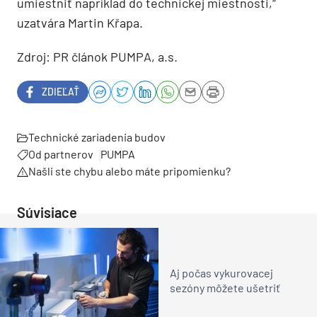
umiestniť napríklad do technickej miestnosti,“
uzatvára Martin Křapa.
Zdroj: PR článok PUMPA, a.s.
ZDIEĽAŤ
Technické zariadenia budov
Od partnerov
PUMPA
Našli ste chybu alebo máte pripomienku?
Súvisiace
Aj počas vykurovacej
sezóny môžete ušetriť