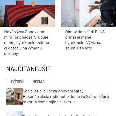
Nová výzva Obnov dom
Obnov dom MINI PLUS
mini+ prichádza. Sľubuje
prinesie menej
menej byrokracie, zálohu
byrokracie. Výzva sa
aj dotáciu na výmenu
spustí už v lete
strechy
NAJČÍTANEJŠIE
TÝŽDEŇ
MESIAC
Socialistická kocka v novom šate.
Rekonštrukcia rodinného domu vo Svätom Jure
otvorila dom krajine aj svetlu