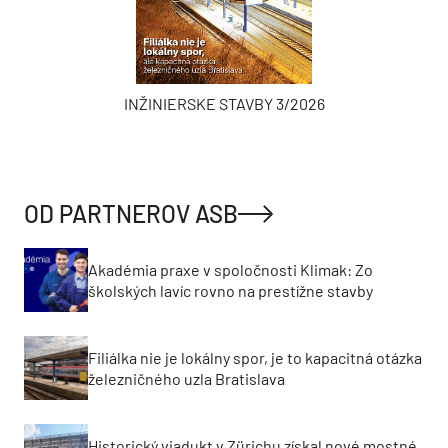
INŽINIERSKE STAVBY 3/2026
OD PARTNEROV ASB
Akadémia praxe v spoločnosti Klimak: Zo
školských lavíc rovno na prestížne stavby
Filiálka nie je lokálny spor, je to kapacitná otázka
železničného uzla Bratislava
Historický viadukt v Zürichu získal nové mostné