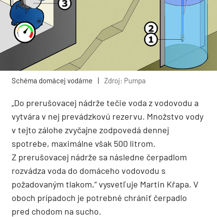
Schéma domácej vodárne
|
Zdroj: Pumpa
„Do prerušovacej nádrže tečie voda z vodovodu a
vytvára v nej prevádzkovú rezervu. Množstvo vody
v tejto zálohe zvyčajne zodpovedá dennej
spotrebe, maximálne však 500 litrom.
Z prerušovacej nádrže sa následne čerpadlom
rozvádza voda do domáceho vodovodu s
požadovaným tlakom,“ vysvetľuje Martin Křapa. V
oboch prípadoch je potrebné chrániť čerpadlo
pred chodom na sucho.