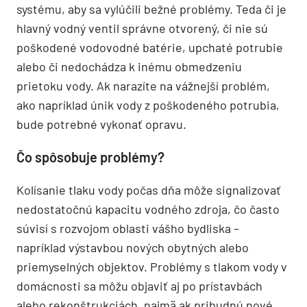
systému, aby sa vylúčili bežné problémy. Teda či je
hlavný vodný ventil správne otvorený, či nie sú
poškodené vodovodné batérie, upchaté potrubie
alebo či nedochádza k inému obmedzeniu
prietoku vody. Ak narazíte na vážnejší problém,
ako napríklad únik vody z poškodeného potrubia,
bude potrebné vykonať opravu.
Čo spôsobuje problémy?
Kolísanie tlaku vody počas dňa môže signalizovať
nedostatočnú kapacitu vodného zdroja, čo často
súvisí s rozvojom oblasti vášho bydliska –
napríklad výstavbou nových obytných alebo
priemyselných objektov. Problémy s tlakom vody v
domácnosti sa môžu objaviť aj po prístavbách
alebo rekonštrukciách, najmä ak pribudnú nové