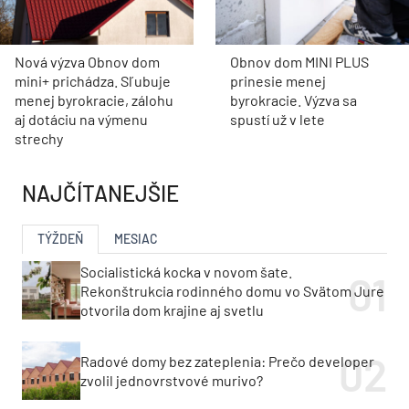
Nová výzva Obnov dom
Obnov dom MINI PLUS
mini+ prichádza. Sľubuje
prinesie menej
menej byrokracie, zálohu
byrokracie. Výzva sa
aj dotáciu na výmenu
spustí už v lete
strechy
NAJČÍTANEJŠIE
TÝŽDEŇ
MESIAC
Socialistická kocka v novom šate.
Rekonštrukcia rodinného domu vo Svätom Jure
otvorila dom krajine aj svetlu
Radové domy bez zateplenia: Prečo developer
zvolil jednovrstvové murivo?