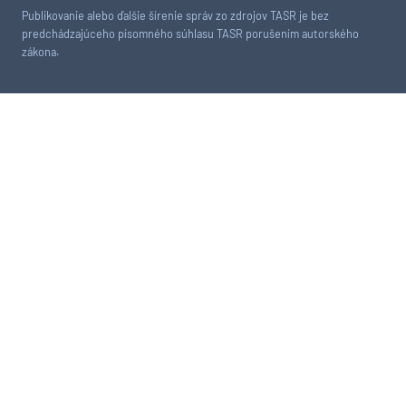
Publikovanie alebo ďalšie šírenie správ zo zdrojov TASR je bez
predchádzajúceho písomného súhlasu TASR porušením autorského
zákona.