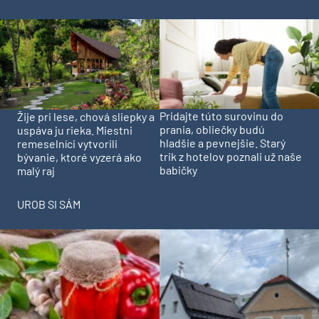
Pridajte túto surovinu do
Žije pri lese, chová sliepky a
prania, obliečky budú
uspáva ju rieka. Miestni
hladšie a pevnejšie. Starý
remeselníci vytvorili
trik z hotelov poznali už naše
bývanie, ktoré vyzerá ako
babičky
malý raj
UROB SI SÁM