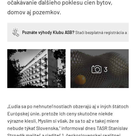
očakávanie ďalšieho poklesu cien bytov,
domov aj pozemkov.
Poznáte výhody Klubu ASB?
Stačí bezplatná registrácia a zí
„Ľudia sa po nehnuteľnostiach obzerajú aj v iných štátoch
Európskej únie, pretože ich ceny skutočne niekde
výrazne klesli. Myslím si však, že sa to až v takej miere
nebude týkať Slovenska,“ informoval dnes TASR Stanislav
Strnadík majiteľ a riaditeľ 1. československej realitnej