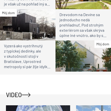
je však už na pohľad iný ako
susedia
Môj dom
Drevodom na Devíne sa
jednoducho nedá
prehliadnuť. Pod strohým
exteriérom sa však skrýva
úplne iné vnútro, ako by ste
čakali
Môj dom
Vyzerá ako vystrihnutý
z typickej dedinky, ale
v skutočnosti stojí v
Bratislave. Uprostred
metropoly si pár žije idylku
ako na vidieku
VIDEO