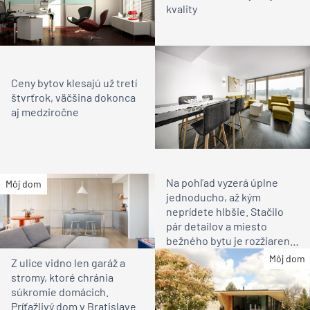
kvality
Ceny bytov klesajú už tretí
štvrťrok, väčšina dokonca
aj medziročne
Na pohľad vyzerá úplne
Môj dom
jednoducho, až kým
neprídete hlbšie. Stačilo
pár detailov a miesto
bežného bytu je rozžiarené
bývanie pre rodinu
Môj dom
Z ulice vidno len garáž a
stromy, ktoré chránia
súkromie domácich.
Príťažlivý dom v Bratislave