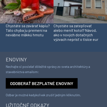
Chystáte sa zavárať kápiu?
Chystáte sa zatepľovať
Táto chyba ju premení na
alebo meniť kotol? Návod,
nevábne mäkkú hmotu
ako v nových dotačných
výzvach neprísť o tisíce eur
ENOVINY
Nechajte si posielať dôležité správy zo sveta architektúry a
stavebníctva emailom:
ODOBERAŤ BEZPLATNÉ ENOVINY
Odber je možné kedykoľvek zrušiť jedným kliknutím.
UŽITOČNÉ ODKAZY