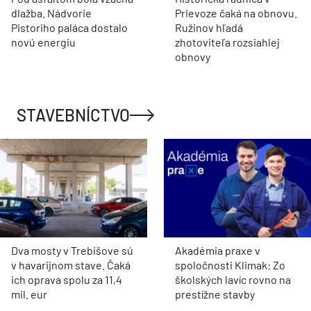
dlažba. Nádvorie
Prievoze čaká na obnovu.
Pistoriho paláca dostalo
Ružinov hľadá
novú energiu
zhotoviteľa rozsiahlej
obnovy
STAVEBNÍCTVO
Dva mosty v Trebišove sú
Akadémia praxe v
v havarijnom stave. Čaká
spoločnosti Klimak: Zo
ich oprava spolu za 11,4
školských lavíc rovno na
mil. eur
prestížne stavby