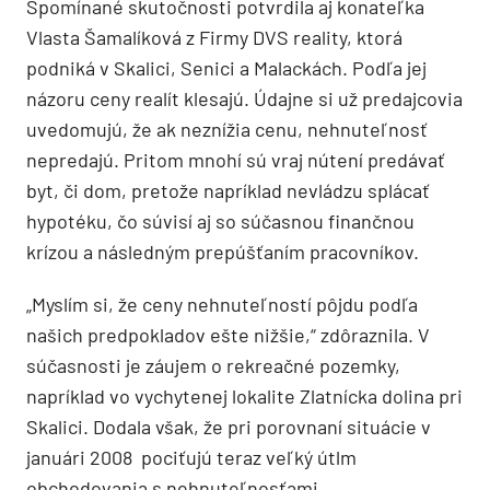
Spomínané skutočnosti potvrdila aj konateľka
Vlasta Šamalíková z Firmy DVS reality, ktorá
podniká v Skalici, Senici a Malackách. Podľa jej
názoru ceny realít klesajú. Údajne si už predajcovia
uvedomujú, že ak neznížia cenu, nehnuteľnosť
nepredajú. Pritom mnohí sú vraj nútení predávať
byt, či dom, pretože napríklad nevládzu splácať
hypotéku, čo súvisí aj so súčasnou finančnou
krízou a následným prepúšťaním pracovníkov.
„Myslím si, že ceny nehnuteľností pôjdu podľa
našich predpokladov ešte nižšie,“ zdôraznila. V
súčasnosti je záujem o rekreačné pozemky,
napríklad vo vychytenej lokalite Zlatnícka dolina pri
Skalici. Dodala však, že pri porovnaní situácie v
januári 2008 pociťujú teraz veľký útlm
obchodovania s nehnuteľnosťami.