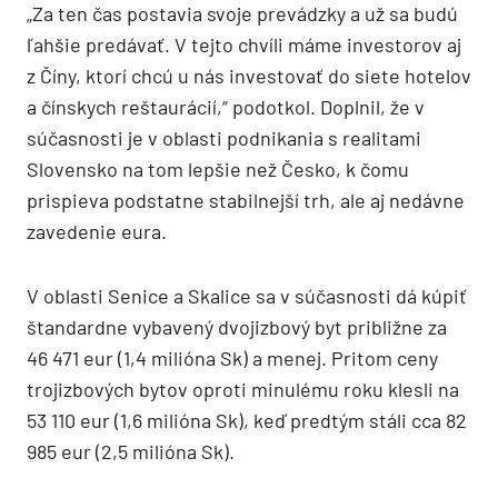
„Za ten čas postavia svoje prevádzky a už sa budú
ľahšie predávať. V tejto chvíli máme investorov aj
z Číny, ktorí chcú u nás investovať do siete hotelov
a čínskych reštaurácií,“ podotkol. Doplnil, že v
súčasnosti je v oblasti podnikania s realitami
Slovensko na tom lepšie než Česko, k čomu
prispieva podstatne stabilnejší trh, ale aj nedávne
zavedenie eura.
V oblasti Senice a Skalice sa v súčasnosti dá kúpiť
štandardne vybavený dvojizbový byt približne za
46 471 eur (1,4 milióna Sk) a menej. Pritom ceny
trojizbových bytov oproti minulému roku klesli na
53 110 eur (1,6 milióna Sk), keď predtým stáli cca 82
985 eur (2,5 milióna Sk).