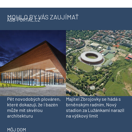
MOHLO BY VÁS ZAUJÍMAŤ
ASB-PORTAL.CZ
Pět novodobých plováren,
Majitel Zbrojovky se hádá s
které dokazují, že i bazén
brněnským radním. Nový
může mít skvělou
stadion za Lužánkami narazil
architekturu
na výškový limit
MÔJ DOM