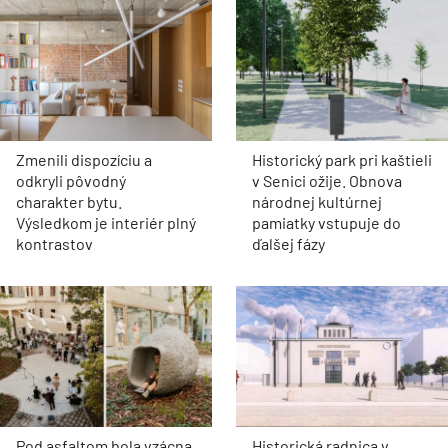
Zmenili dispozíciu a
Historický park pri kaštieli
odkryli pôvodný
v Senici ožije. Obnova
charakter bytu.
národnej kultúrnej
Výsledkom je interiér plný
pamiatky vstupuje do
kontrastov
ďalšej fázy
Pod asfaltom bola vzácna
Historická radnica v