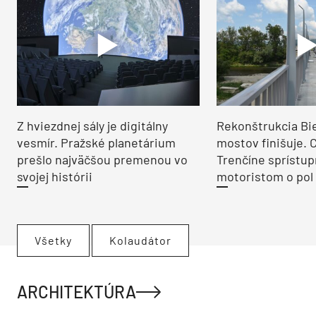
Z hviezdnej sály je digitálny
Rekonštrukcia Bi
vesmír. Pražské planetárium
mostov finišuje. 
prešlo najväčšou premenou vo
Trenčíne sprístup
svojej histórii
motoristom o pol 
Všetky
Kolaudátor
ARCHITEKTÚRA