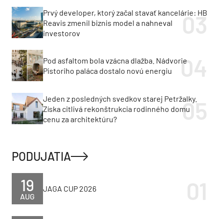
Prvý developer, ktorý začal stavať kancelárie: HB
Reavis zmenil biznis model a nahneval
investorov
Pod asfaltom bola vzácna dlažba. Nádvorie
Pistoriho paláca dostalo novú energiu
Jeden z posledných svedkov starej Petržalky.
Získa citlivá rekonštrukcia rodinného domu
cenu za architektúru?
PODUJATIA
19
JAGA CUP 2026
AUG