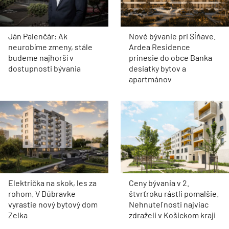
Ján Palenčár: Ak
Nové bývanie pri Sĺňave.
neurobíme zmeny, stále
Ardea Residence
budeme najhorší v
prinesie do obce Banka
dostupnosti bývania
desiatky bytov a
apartmánov
Električka na skok, les za
Ceny bývania v 2.
rohom. V Dúbravke
štvrťroku rástli pomalšie.
vyrastie nový bytový dom
Nehnuteľnosti najviac
Zelka
zdraželi v Košickom kraji