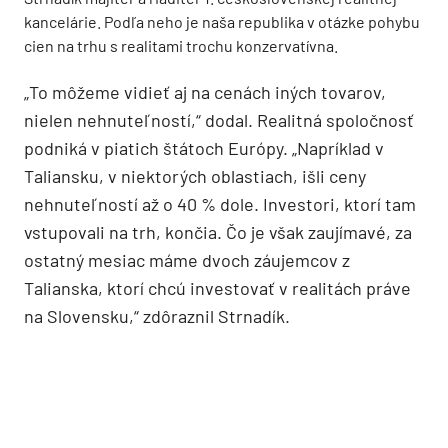
kancelárie. Podľa neho je naša republika v otázke pohybu
cien na trhu s realitami trochu konzervatívna.
„To môžeme vidieť aj na cenách iných tovarov,
nielen nehnuteľností,“ dodal. Realitná spoločnosť
podniká v piatich štátoch Európy. „Napríklad v
Taliansku, v niektorých oblastiach, išli ceny
nehnuteľností až o 40 % dole. Investori, ktorí tam
vstupovali na trh, končia. Čo je však zaujímavé, za
ostatný mesiac máme dvoch záujemcov z
Talianska, ktorí chcú investovať v realitách práve
na Slovensku,“ zdôraznil Strnadík.