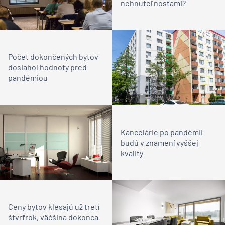
nehnuteľnosťami?
Počet dokončených bytov
dosiahol hodnoty pred
pandémiou
Kancelárie po pandémii
budú v znamení vyššej
kvality
Ceny bytov klesajú už tretí
štvrťrok, väčšina dokonca