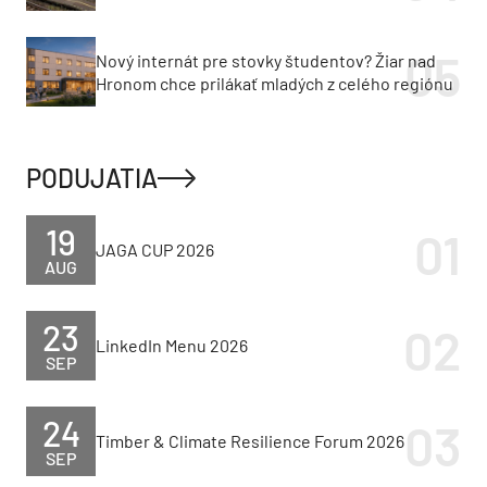
Nový internát pre stovky študentov? Žiar nad
Hronom chce prilákať mladých z celého regiónu
PODUJATIA
19
JAGA CUP 2026
AUG
23
LinkedIn Menu 2026
SEP
24
Timber & Climate Resilience Forum 2026
SEP