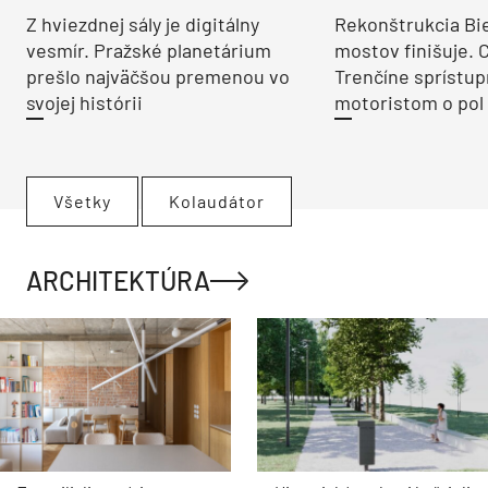
Z hviezdnej sály je digitálny
Rekonštrukcia Bi
vesmír. Pražské planetárium
mostov finišuje. 
prešlo najväčšou premenou vo
Trenčíne sprístup
svojej histórii
motoristom o pol 
Všetky
Kolaudátor
ARCHITEKTÚRA