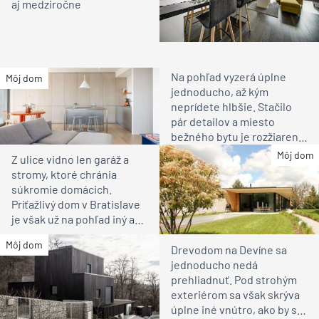
aj medziročne
Na pohľad vyzerá úplne
Môj dom
jednoducho, až kým
neprídete hlbšie. Stačilo
pár detailov a miesto
bežného bytu je rozžiarené
bývanie pre rodinu
Môj dom
Z ulice vidno len garáž a
stromy, ktoré chránia
súkromie domácich.
Príťažlivý dom v Bratislave
je však už na pohľad iný ako
susedia
Môj dom
Drevodom na Devíne sa
jednoducho nedá
prehliadnuť. Pod strohým
exteriérom sa však skrýva
úplne iné vnútro, ako by ste