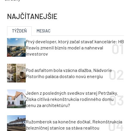
NAJČÍTANEJŠIE
TÝŽDEŇ
MESIAC
Prvý developer, ktorý začal stavať kancelárie: HB
Reavis zmenil biznis model a nahneval
investorov
Pod asfaltom bola vzácna dlažba. Nádvorie
Pistoriho paláca dostalo novú energiu
Jeden z posledných svedkov starej Petržalky.
Získa citlivá rekonštrukcia rodinného domu
cenu za architektúru?
Ružomberok sa konečne dočkal. Rekonštrukcia
železničnej stanice sa stáva realitou