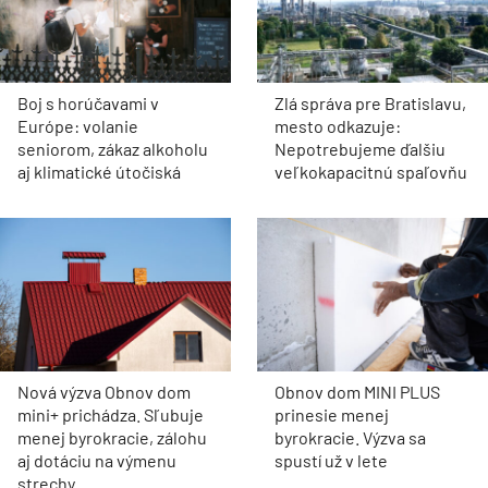
Boj s horúčavami v
Zlá správa pre Bratislavu,
Európe: volanie
mesto odkazuje:
seniorom, zákaz alkoholu
Nepotrebujeme ďalšiu
aj klimatické útočiská
veľkokapacitnú spaľovňu
Nová výzva Obnov dom
Obnov dom MINI PLUS
mini+ prichádza. Sľubuje
prinesie menej
menej byrokracie, zálohu
byrokracie. Výzva sa
aj dotáciu na výmenu
spustí už v lete
strechy