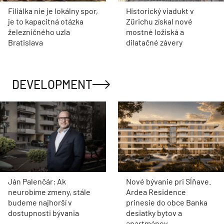
Filiálka nie je lokálny spor,
Historický viadukt v
je to kapacitná otázka
Zürichu získal nové
železničného uzla
mostné ložiská a
Bratislava
dilatačné závery
DEVELOPMENT
Ján Palenčár: Ak
Nové bývanie pri Sĺňave.
neurobíme zmeny, stále
Ardea Residence
budeme najhorší v
prinesie do obce Banka
dostupnosti bývania
desiatky bytov a
apartmánov