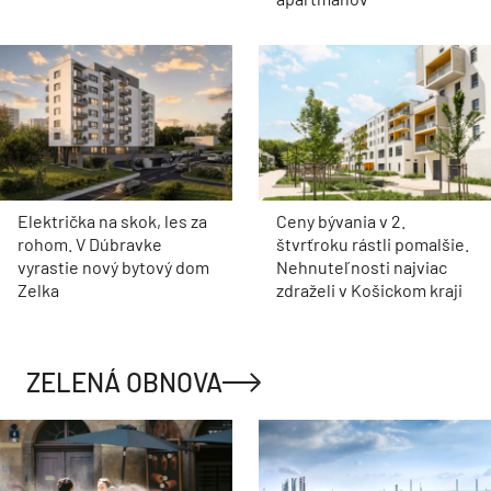
Električka na skok, les za
Ceny bývania v 2.
rohom. V Dúbravke
štvrťroku rástli pomalšie.
vyrastie nový bytový dom
Nehnuteľnosti najviac
Zelka
zdraželi v Košickom kraji
ZELENÁ OBNOVA