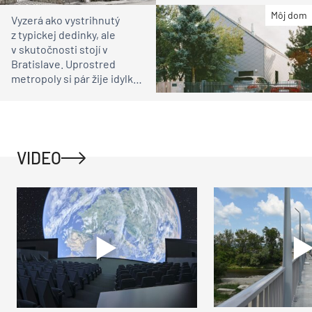
čakali
Môj dom
Vyzerá ako vystrihnutý
z typickej dedinky, ale
v skutočnosti stojí v
Bratislave. Uprostred
metropoly si pár žije idylku
ako na vidieku
VIDEO