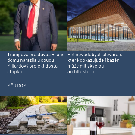
Trumpova přestavba Bílého
Pět novodobých plováren,
domu narazila u soudu.
které dokazují, že i bazén
Miliardový projekt dostal
může mít skvělou
stopku
architekturu
MÔJ DOM