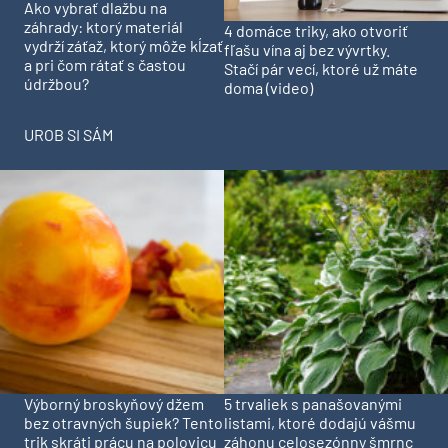
Ako vybrať dlažbu na
záhrady: ktorý materiál
4 domáce triky, ako otvoriť
vydrží záťaž, ktorý môže kĺzať
fľašu vína aj bez vývrtky.
a pri čom rátať s častou
Stačí pár vecí, ktoré už máte
údržbou?
doma (video)
UROB SI SÁM
Výborný broskyňový džem
5 trvaliek s panašovanými
bez otravných šupiek? Tento
listami, ktoré dodajú vášmu
trik skráti prácu na polovicu
záhonu celosezónny šmrnc