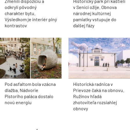
Zmenili dispozíciu a
Historický park pri kaštieli
odkryli pôvodný
v Senici ožije. Obnova
charakter bytu.
národnej kultúrnej
Výsledkom je interiér plný
pamiatky vstupuje do
kontrastov
ďalšej fázy
Pod asfaltom bola vzácna
Historická radnica v
dlažba. Nádvorie
Prievoze čaká na obnovu.
Pistoriho paláca dostalo
Ružinov hľadá
novú energiu
zhotoviteľa rozsiahlej
obnovy