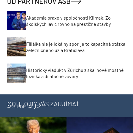
OD PARTNEROV ASB
Akadémia praxe v spoločnosti Klimak: Zo
školských lavíc rovno na prestížne stavby
Filiálka nie je lokálny spor, je to kapacitná otázka
železničného uzla Bratislava
Historický viadukt v Zürichu získal nové mostné
ložiská a dilatačné závery
MOHLO BY VÁS ZAUJÍMAŤ
ASB-PORTAL.CZ