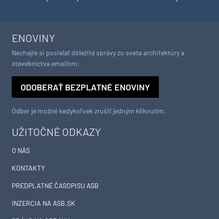
ENOVINY
Nechajte si posielať dôležité správy zo sveta architektúry a
stavebníctva emailom:
ODOBERAŤ BEZPLATNÉ ENOVINY
Odber je možné kedykoľvek zrušiť jedným kliknutím.
UŽITOČNÉ ODKAZY
O NÁS
KONTAKTY
PREDPLATNÉ ČASOPISU ASB
INZERCIA NA ASB.SK