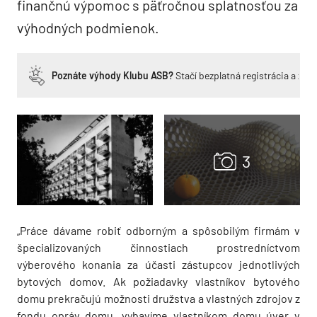
finančnú výpomoc s päťročnou splatnosťou za
výhodných podmienok.
Poznáte výhody Klubu ASB?
Stačí bezplatná registrácia a zí
„Práce dávame robiť odborným a spôsobilým firmám v
špecializovaných činnostiach prostredníctvom
výberového konania za účasti zástupcov jednotlivých
bytových domov. Ak požiadavky vlastníkov bytového
domu prekračujú možnosti družstva a vlastných zdrojov z
fondu opráv domu, vybavíme vlastníkom domu úver v