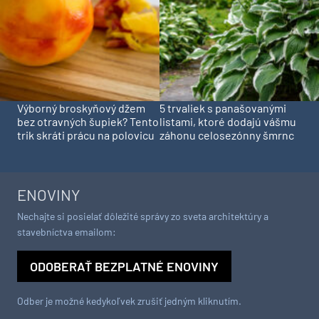
Výborný broskyňový džem
5 trvaliek s panašovanými
bez otravných šupiek? Tento
listami, ktoré dodajú vášmu
trik skráti prácu na polovicu
záhonu celosezónny šmrnc
ENOVINY
Nechajte si posielať dôležité správy zo sveta architektúry a
stavebníctva emailom:
ODOBERAŤ BEZPLATNÉ ENOVINY
Odber je možné kedykoľvek zrušiť jedným kliknutím.