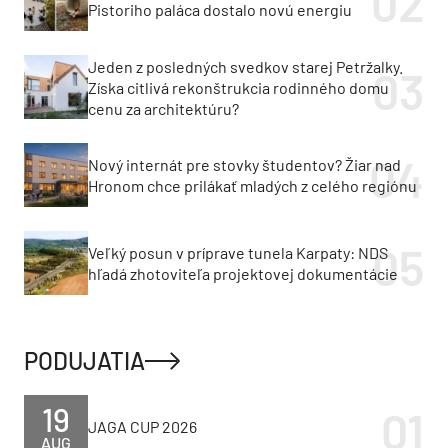
Pistoriho paláca dostalo novú energiu
Jeden z posledných svedkov starej Petržalky.
Získa citlivá rekonštrukcia rodinného domu
cenu za architektúru?
Nový internát pre stovky študentov? Žiar nad
Hronom chce prilákať mladých z celého regiónu
Veľký posun v príprave tunela Karpaty: NDS
hľadá zhotoviteľa projektovej dokumentácie
PODUJATIA
19
JAGA CUP 2026
AUG