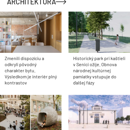
ARCHITEKTÚRA
Zmenili dispozíciu a
Historický park pri kaštieli
odkryli pôvodný
v Senici ožije. Obnova
charakter bytu.
národnej kultúrnej
Výsledkom je interiér plný
pamiatky vstupuje do
kontrastov
ďalšej fázy