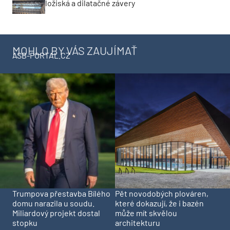
ložiská a dilatačné závery
MOHLO BY VÁS ZAUJÍMAŤ
ASB-PORTAL.CZ
Trumpova přestavba Bílého
Pět novodobých plováren,
domu narazila u soudu.
které dokazují, že i bazén
Miliardový projekt dostal
může mít skvělou
stopku
architekturu