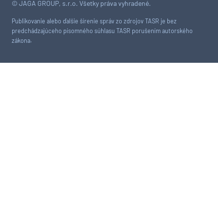
© JAGA GROUP, s.r.o. Všetky práva vyhradené.
Publikovanie alebo ďalšie šírenie správ zo zdrojov TASR je bez
predchádzajúceho písomného súhlasu TASR porušením autorského
zákona.