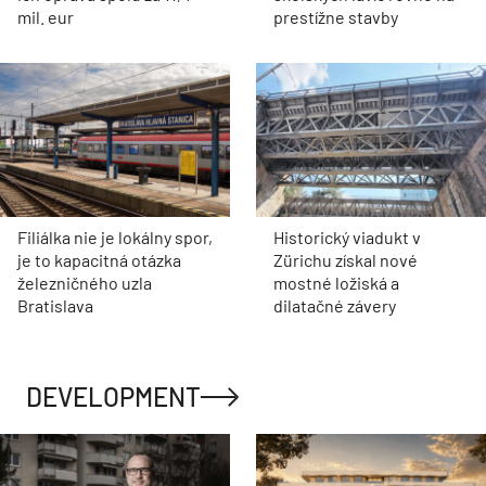
mil. eur
prestížne stavby
Filiálka nie je lokálny spor,
Historický viadukt v
je to kapacitná otázka
Zürichu získal nové
železničného uzla
mostné ložiská a
Bratislava
dilatačné závery
DEVELOPMENT