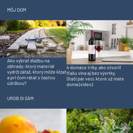
MÔJ DOM
Ako vybrať dlažbu na
záhrady: ktorý materiál
4 domáce triky, ako otvoriť
vydrží záťaž, ktorý môže kĺzať
fľašu vína aj bez vývrtky.
a pri čom rátať s častou
Stačí pár vecí, ktoré už máte
údržbou?
doma (video)
UROB SI SÁM