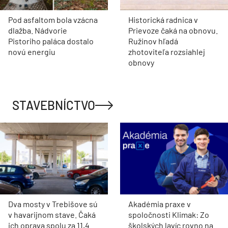
Pod asfaltom bola vzácna
Historická radnica v
dlažba. Nádvorie
Prievoze čaká na obnovu.
Pistoriho paláca dostalo
Ružinov hľadá
novú energiu
zhotoviteľa rozsiahlej
obnovy
STAVEBNÍCTVO
Dva mosty v Trebišove sú
Akadémia praxe v
v havarijnom stave. Čaká
spoločnosti Klimak: Zo
ich oprava spolu za 11,4
školských lavíc rovno na