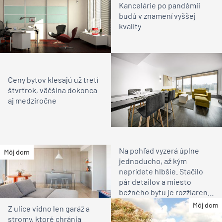
Kancelárie po pandémii
budú v znamení vyššej
kvality
Ceny bytov klesajú už tretí
štvrťrok, väčšina dokonca
aj medziročne
Na pohľad vyzerá úplne
Môj dom
jednoducho, až kým
neprídete hlbšie. Stačilo
pár detailov a miesto
bežného bytu je rozžiarené
bývanie pre rodinu
Môj dom
Z ulice vidno len garáž a
stromy, ktoré chránia