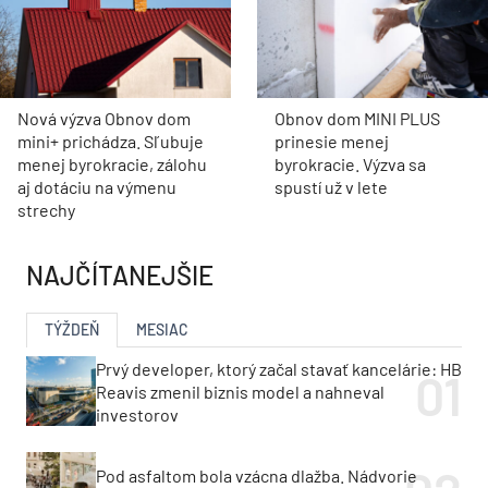
Nová výzva Obnov dom
Obnov dom MINI PLUS
mini+ prichádza. Sľubuje
prinesie menej
menej byrokracie, zálohu
byrokracie. Výzva sa
aj dotáciu na výmenu
spustí už v lete
strechy
NAJČÍTANEJŠIE
TÝŽDEŇ
MESIAC
Prvý developer, ktorý začal stavať kancelárie: HB
Reavis zmenil biznis model a nahneval
investorov
Pod asfaltom bola vzácna dlažba. Nádvorie