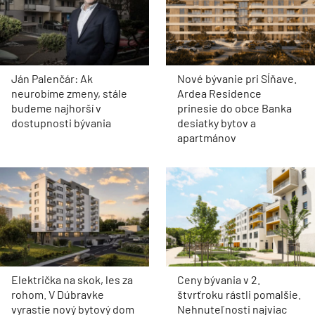
Ján Palenčár: Ak
Nové bývanie pri Sĺňave.
neurobíme zmeny, stále
Ardea Residence
budeme najhorší v
prinesie do obce Banka
dostupnosti bývania
desiatky bytov a
apartmánov
Električka na skok, les za
Ceny bývania v 2.
rohom. V Dúbravke
štvrťroku rástli pomalšie.
vyrastie nový bytový dom
Nehnuteľnosti najviac