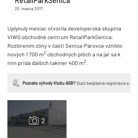
RetailParkSenica
25. marca 2017
Uplynulý mesiac otvorila developerská skupina
VIWO obchodné centrum RetailParkSenica.
Rozšírením zóny v časti Senica-Párovce vzniklo
2
nových 1 700 m
obchodných plôch a na jar sa k
2
nim pridá ďalších takmer 400 m
.
Poznáte výhody Klubu ASB?
Stačí bezplatná registrácia a zí