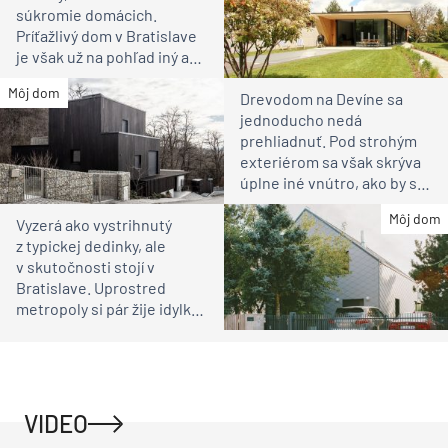
súkromie domácich.
Príťažlivý dom v Bratislave
je však už na pohľad iný ako
susedia
Môj dom
Drevodom na Devíne sa
jednoducho nedá
prehliadnuť. Pod strohým
exteriérom sa však skrýva
úplne iné vnútro, ako by ste
čakali
Môj dom
Vyzerá ako vystrihnutý
z typickej dedinky, ale
v skutočnosti stojí v
Bratislave. Uprostred
metropoly si pár žije idylku
ako na vidieku
VIDEO