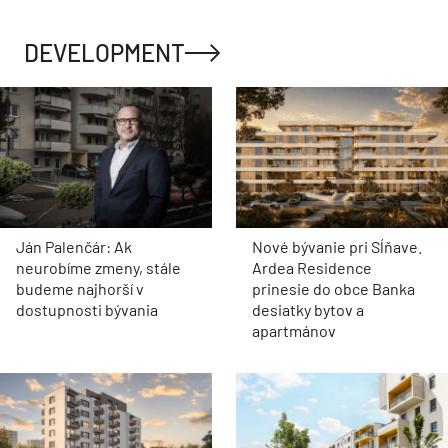
DEVELOPMENT
Ján Palenčár: Ak
Nové bývanie pri Sĺňave.
neurobíme zmeny, stále
Ardea Residence
budeme najhorší v
prinesie do obce Banka
dostupnosti bývania
desiatky bytov a
apartmánov