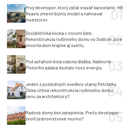
Prvý developer, ktorý začal stavať kancelárie: HB
Reavis zmenil biznis model a nahneval
investorov
Socialistická kocka v novom šate.
Rekonštrukcia rodinného domu vo Svätom Jure
otvorila dom krajine aj svetlu
Pod asfaltom bola vzácna dlažba. Nádvorie
Pistoriho paláca dostalo novú energiu
Jeden z posledných svedkov starej Petržalky.
Získa citlivá rekonštrukcia rodinného domu
cenu za architektúru?
Radové domy bez zateplenia: Prečo developer
zvolil jednovrstvové murivo?