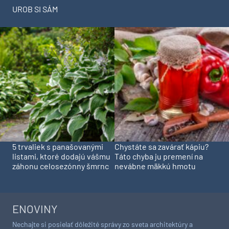
UROB SI SÁM
5 trvaliek s panašovanými
Chystáte sa zavárať kápiu?
listami, ktoré dodajú vášmu
Táto chyba ju premení na
záhonu celosezónny šmrnc
nevábne mäkkú hmotu
ENOVINY
Nechajte si posielať dôležité správy zo sveta architektúry a