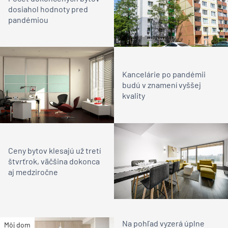
dosiahol hodnoty pred
pandémiou
Kancelárie po pandémii
budú v znamení vyššej
kvality
Ceny bytov klesajú už tretí
štvrťrok, väčšina dokonca
aj medziročne
Na pohľad vyzerá úplne
Môj dom