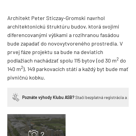
Architekt Peter Sticzay-Gromski navrhol
architektonickú štruktúru budov, ktorá svojimi
diferencovanými výškami a rozihranou fasádou
bude zapadať do novovytvoreného prostredia. V
prvej fáze projektu sa bude na deviatich
2
podlažiach nachádzať spolu 115 bytov (od 30 m
do
2
140 m
), 149 parkovacích státí a každý byt bude mať
pivničnú kobku.
Poznáte výhody Klubu ASB?
Stačí bezplatná registrácia a zí