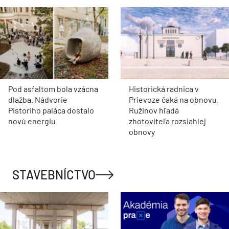
Pod asfaltom bola vzácna
Historická radnica v
dlažba. Nádvorie
Prievoze čaká na obnovu.
Pistoriho paláca dostalo
Ružinov hľadá
novú energiu
zhotoviteľa rozsiahlej
obnovy
STAVEBNÍCTVO