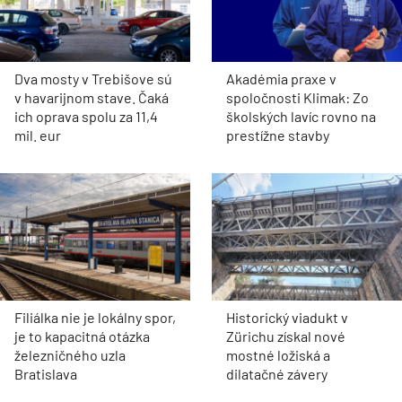
Dva mosty v Trebišove sú
Akadémia praxe v
v havarijnom stave. Čaká
spoločnosti Klimak: Zo
ich oprava spolu za 11,4
školských lavíc rovno na
mil. eur
prestížne stavby
Filiálka nie je lokálny spor,
Historický viadukt v
je to kapacitná otázka
Zürichu získal nové
železničného uzla
mostné ložiská a
Bratislava
dilatačné závery