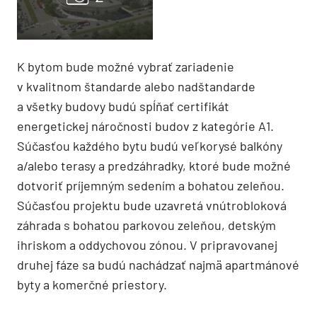
K bytom bude možné vybrať zariadenie
v kvalitnom štandarde alebo nadštandarde
a všetky budovy budú spĺňať certifikát
energetickej náročnosti budov z kategórie A1.
Súčasťou každého bytu budú veľkorysé balkóny
a/alebo terasy a predzáhradky, ktoré bude možné
dotvoriť príjemným sedením a bohatou zeleňou.
Súčasťou projektu bude uzavretá vnútrobloková
záhrada s bohatou parkovou zeleňou, detským
ihriskom a oddychovou zónou. V pripravovanej
druhej fáze sa budú nachádzať najmä apartmánové
byty a komerčné priestory.