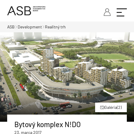
ASB
Development
Realitný trh
Galéria
(2)
Bytový komplex N!DO
23. marca 2017