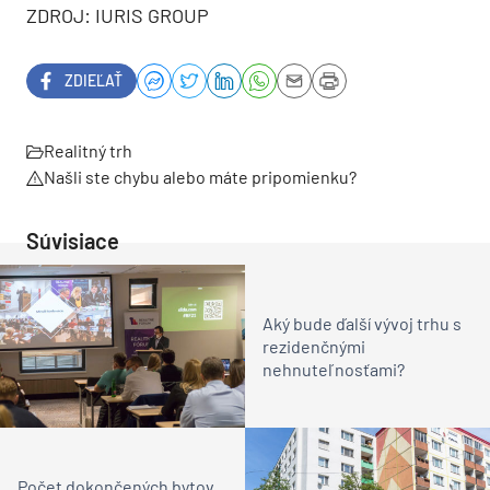
ZDROJ: IURIS GROUP
ZDIEĽAŤ
Realitný trh
Našli ste chybu alebo máte pripomienku?
Súvisiace
Aký bude ďalší vývoj trhu s
rezidenčnými
nehnuteľnosťami?
Počet dokončených bytov