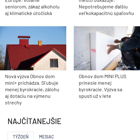
seniorom, zákaz alkoholu
Nepotrebujeme ďalšiu
aj klimatické útočiská
veľkokapacitnú spaľovňu
Nová výzva Obnov dom
Obnov dom MINI PLUS
mini+ prichádza. Sľubuje
prinesie menej
menej byrokracie, zálohu
byrokracie. Výzva sa
aj dotáciu na výmenu
spustí už v lete
strechy
NAJČÍTANEJŠIE
TÝŽDEŇ
MESIAC