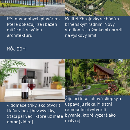
Pět novodobých plováren,
Majitel Zbrojovky se hádá s
které dokazují, že i bazén
brněnským radním. Nový
může mít skvělou
stadion za Lužánkami narazil
architekturu
na výškový limit
MÔJ DOM
Žije pri lese, chová sliepky a
uspáva ju rieka. Miestni
4 domáce triky, ako otvoriť
remeselníci vytvorili
fľašu vína aj bez vývrtky.
bývanie, ktoré vyzerá ako
Stačí pár vecí, ktoré už máte
malý raj
doma (video)