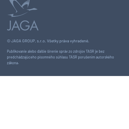
© JAGA GROUP, s.r.o. Všetky práva vyhradené.
Publikovanie alebo ďalšie šírenie správ zo zdrojov TASR je bez
predchádzajúceho písomného súhlasu TASR porušením autorského
zákona.