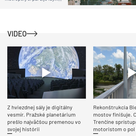
ako na vidieku
VIDEO
Z hviezdnej sály je digitálny
Rekonštrukcia Bi
vesmír. Pražské planetárium
mostov finišuje. 
prešlo najväčšou premenou vo
Trenčíne sprístup
svojej histórii
motoristom o pol 