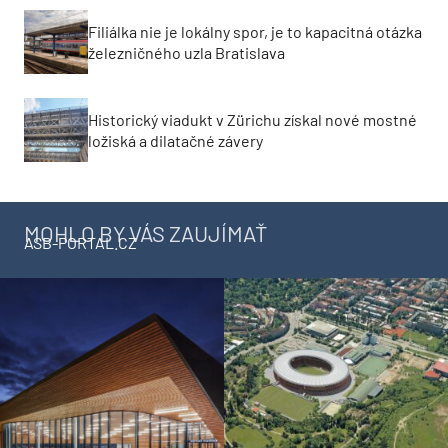
Filiálka nie je lokálny spor, je to kapacitná otázka
železničného uzla Bratislava
Historický viadukt v Zürichu získal nové mostné
ložiská a dilatačné závery
MOHLO BY VÁS ZAUJÍMAŤ
ASB-PORTAL.CZ