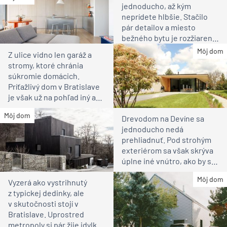
jednoducho, až kým
neprídete hlbšie. Stačilo
pár detailov a miesto
bežného bytu je rozžiarené
bývanie pre rodinu
Môj dom
Z ulice vidno len garáž a
stromy, ktoré chránia
súkromie domácich.
Príťažlivý dom v Bratislave
je však už na pohľad iný ako
susedia
Môj dom
Drevodom na Devíne sa
jednoducho nedá
prehliadnuť. Pod strohým
exteriérom sa však skrýva
úplne iné vnútro, ako by ste
čakali
Môj dom
Vyzerá ako vystrihnutý
z typickej dedinky, ale
v skutočnosti stojí v
Bratislave. Uprostred
metropoly si pár žije idylku