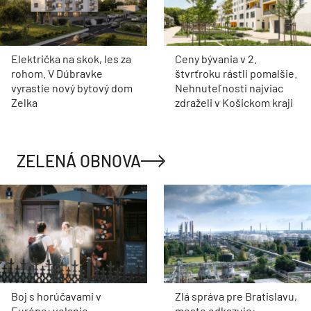
Električka na skok, les za
Ceny bývania v 2.
rohom. V Dúbravke
štvrťroku rástli pomalšie.
vyrastie nový bytový dom
Nehnuteľnosti najviac
Zelka
zdraželi v Košickom kraji
ZELENÁ OBNOVA
Boj s horúčavami v
Zlá správa pre Bratislavu,
Európe: volanie
mesto odkazuje: