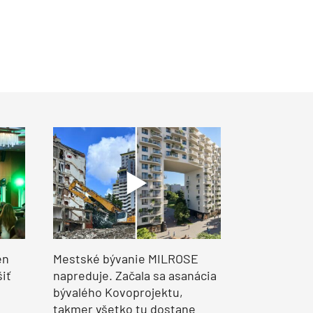
en
Mestské bývanie MILROSE
šiť
napreduje. Začala sa asanácia
bývalého Kovoprojektu,
takmer všetko tu dostane