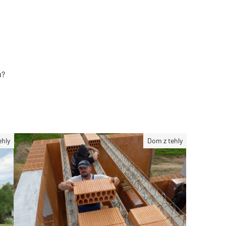
u?
ehly
Dom z tehly