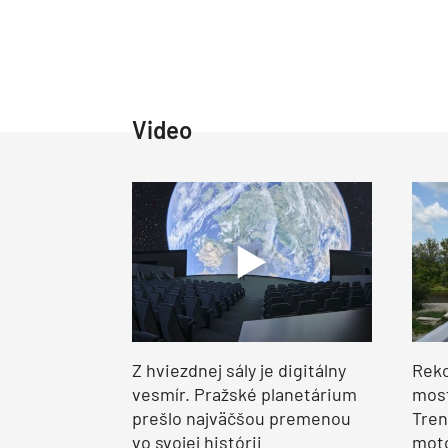
Video
Z hviezdnej sály je digitálny
Reko
vesmír. Pražské planetárium
most
prešlo najväčšou premenou
Tren
vo svojej histórii
moto