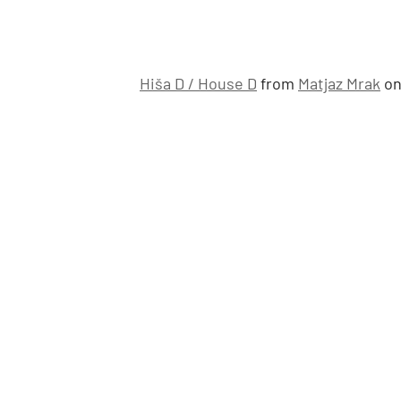
Hiša D / House D
from
Matjaz Mrak
o