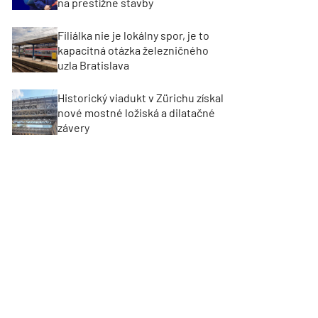
na prestížne stavby
Filiálka nie je lokálny spor, je to
kapacitná otázka železničného
uzla Bratislava
Historický viadukt v Zürichu získal
nové mostné ložiská a dilatačné
závery