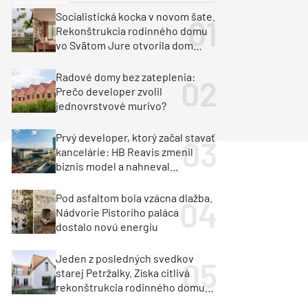
y
Klimatizácia a vetranie
Socialistická kocka v novom šate.
urz Milan Murcka
Rekonštrukcia rodinného domu
vo Svätom Jure otvorila dom
krajine aj svetlu
Radové domy bez zateplenia:
Prečo developer zvolil
jednovrstvové murivo?
Prvý developer, ktorý začal stavať
kancelárie: HB Reavis zmenil
biznis model a nahneval
investorov
Pod asfaltom bola vzácna dlažba.
Nádvorie Pistoriho paláca
dostalo novú energiu
Jeden z posledných svedkov
starej Petržalky. Získa citlivá
rekonštrukcia rodinného domu
cenu za architektúru?