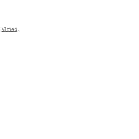
n
Vimeo
.
TZB HAUSTECHNIK 3/2026