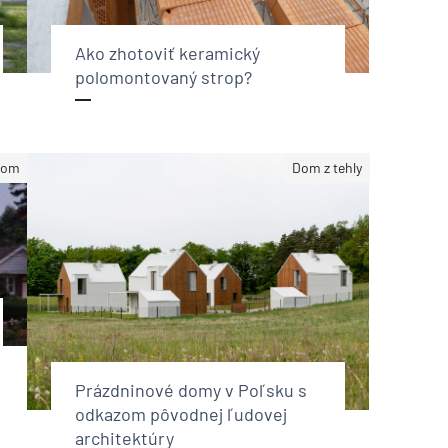
Ako zhotoviť keramický
polomontovaný strop?
dom
Dom z tehly
Prázdninové domy v Poľsku s
odkazom pôvodnej ľudovej
architektúry