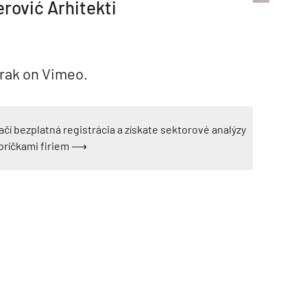
rović Arhitekti
Mrak on Vimeo.
ačí bezplatná registrácia a získate sektorové analýzy
ebríčkami firiem ⟶