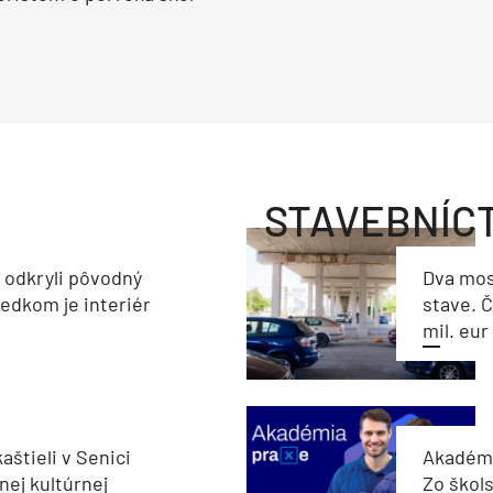
STAVEBNÍC
a odkryli pôvodný
Dva mos
ledkom je interiér
stave. Č
mil. eur
aštieli v Senici
Akadémi
nej kultúrnej
Zo škols