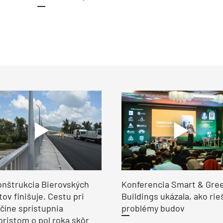
nštrukcia Bierovských
Konferencia Smart & Gre
ov finišuje. Cestu pri
Buildings ukázala, ako rie
číne sprístupnia
problémy budov
ristom o pol roka skôr