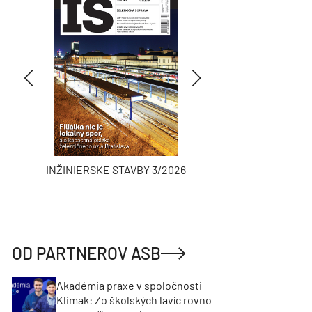
INŽINIERSKE STAVBY 3/2026
ASB
OD PARTNEROV ASB
Akadémia praxe v spoločnosti
Klimak: Zo školských lavíc rovno