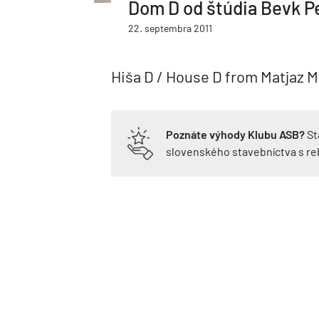
Dom D od štúdia Bevk Pe
22. septembra 2011
Hiša D / House D from Matjaz 
Poznáte výhody Klubu ASB?
St
slovenského stavebníctva s r