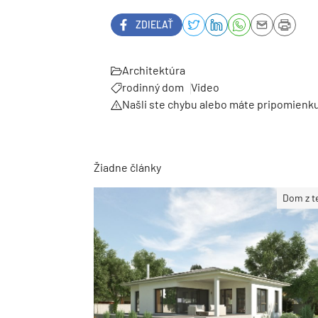
ZDIEĽAŤ
Architektúra
rodinný dom
Video
Našli ste chybu alebo máte pripomienk
Žiadne články
Dom z t