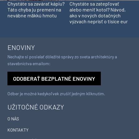
Chystáte sa zavárať kápiu?
Chystáte sa zatepľovať
Táto chyba ju premení na
alebo meniť kotol? Návod,
nevábne mäkkú hmotu
ako v nových dotačných
výzvach neprísť o tisíce eur
ENOVINY
Nechajte si posielať dôležité správy zo sveta architektúry a
stavebníctva emailom:
ODOBERAŤ BEZPLATNÉ ENOVINY
Odber je možné kedykoľvek zrušiť jedným kliknutím.
UŽITOČNÉ ODKAZY
O NÁS
KONTAKTY