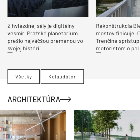
Z hviezdnej sály je digitálny
Rekonštrukcia Bi
vesmír. Pražské planetárium
mostov finišuje. 
prešlo najväčšou premenou vo
Trenčíne sprístup
svojej histórii
motoristom o pol 
Všetky
Kolaudátor
ARCHITEKTÚRA