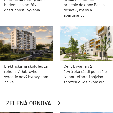
budeme najhorší v
prinesie do obce Banka
dostupnosti bývania
desiatky bytov a
apartmánov
Električka na skok, les za
Ceny bývania v 2.
rohom. V Dúbravke
štvrťroku rástli pomalšie.
vyrastie nový bytový dom
Nehnuteľnosti najviac
Zelka
zdraželi v Košickom kraji
ZELENÁ OBNOVA