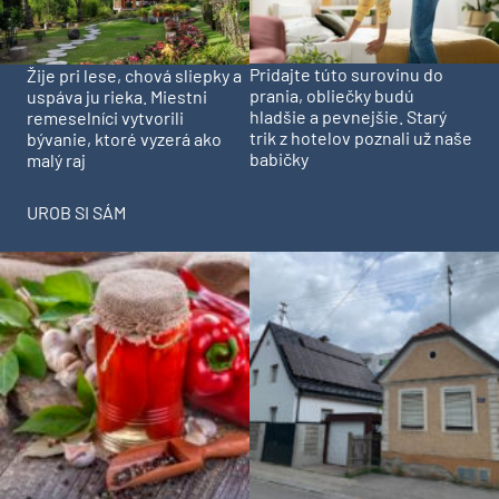
Pridajte túto surovinu do
Žije pri lese, chová sliepky a
prania, obliečky budú
uspáva ju rieka. Miestni
hladšie a pevnejšie. Starý
remeselníci vytvorili
trik z hotelov poznali už naše
bývanie, ktoré vyzerá ako
babičky
malý raj
UROB SI SÁM