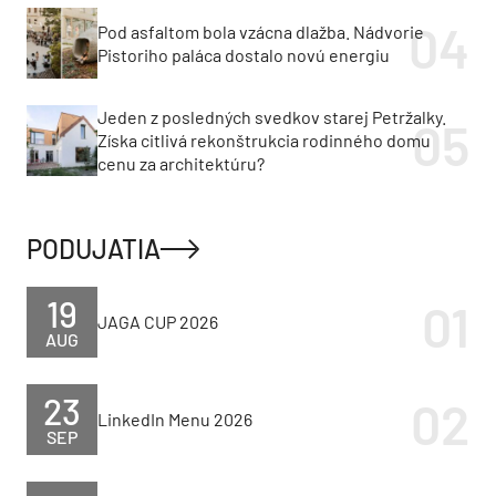
Pod asfaltom bola vzácna dlažba. Nádvorie
Pistoriho paláca dostalo novú energiu
Jeden z posledných svedkov starej Petržalky.
Získa citlivá rekonštrukcia rodinného domu
cenu za architektúru?
PODUJATIA
19
JAGA CUP 2026
AUG
23
LinkedIn Menu 2026
SEP