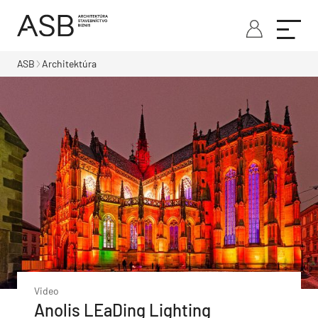
ASB
Architektúra
Video
Anolis LEaDing Lighting