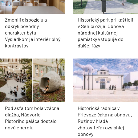
Zmenili dispozíciu a
Historický park pri kaštieli
odkryli pôvodný
v Senici ožije. Obnova
charakter bytu.
národnej kultúrnej
Výsledkom je interiér plný
pamiatky vstupuje do
kontrastov
ďalšej fázy
Pod asfaltom bola vzácna
Historická radnica v
dlažba. Nádvorie
Prievoze čaká na obnovu.
Pistoriho paláca dostalo
Ružinov hľadá
novú energiu
zhotoviteľa rozsiahlej
obnovy