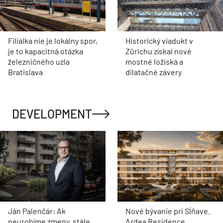
Filiálka nie je lokálny spor,
Historický viadukt v
je to kapacitná otázka
Zürichu získal nové
železničného uzla
mostné ložiská a
Bratislava
dilatačné závery
DEVELOPMENT
Ján Palenčár: Ak
Nové bývanie pri Sĺňave.
neurobíme zmeny, stále
Ardea Residence