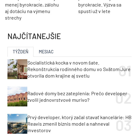
menej byrokracie, zálohu
byrokracie. Výzva sa
aj dotáciu na výmenu
spustí už v lete
strechy
NAJČÍTANEJŠIE
TÝŽDEŇ
MESIAC
Socialistická kocka v novom šate.
Rekonštrukcia rodinného domu vo Svätom Jure
otvorila dom krajine aj svetlu
Radové domy bez zateplenia: Prečo developer
zvolil jednovrstvové murivo?
Prvý developer, ktorý začal stavať kancelárie: HB
Reavis zmenil biznis model a nahneval
investorov