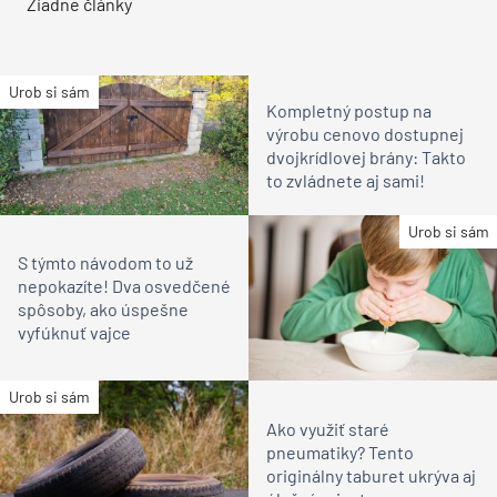
Žiadne články
Urob si sám
Kompletný postup na
výrobu cenovo dostupnej
dvojkrídlovej brány: Takto
to zvládnete aj sami!
Urob si sám
S týmto návodom to už
nepokazíte! Dva osvedčené
spôsoby, ako úspešne
vyfúknuť vajce
Urob si sám
Ako využiť staré
pneumatiky? Tento
originálny taburet ukrýva aj