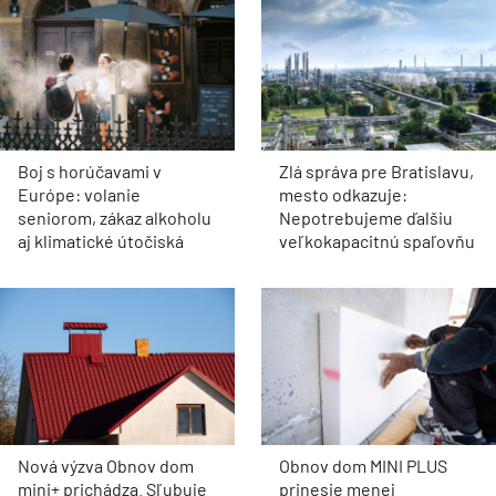
Boj s horúčavami v
Zlá správa pre Bratislavu,
Európe: volanie
mesto odkazuje:
seniorom, zákaz alkoholu
Nepotrebujeme ďalšiu
aj klimatické útočiská
veľkokapacitnú spaľovňu
Nová výzva Obnov dom
Obnov dom MINI PLUS
mini+ prichádza. Sľubuje
prinesie menej