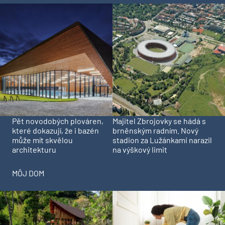
Pět novodobých plováren,
Majitel Zbrojovky se hádá s
které dokazují, že i bazén
brněnským radním. Nový
může mít skvělou
stadion za Lužánkami narazil
architekturu
na výškový limit
MÔJ DOM