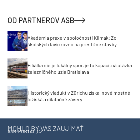
OD PARTNEROV ASB
Akadémia praxe v spoločnosti Klimak: Zo
školských lavíc rovno na prestížne stavby
Filiálka nie je lokálny spor, je to kapacitná otázka
železničného uzla Bratislava
Historický viadukt v Zürichu získal nové mostné
ložiská a dilatačné závery
MOHLO BY VÁS ZAUJÍMAŤ
ASB-PORTAL.CZ