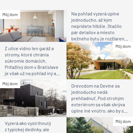
Na pohľad vyzerá úplne
Môj dom
jednoducho, až kým
neprídete hlbšie. Stačilo
pár detailov a miesto
bežného bytu je rozžiarené
bývanie pre rodinu
Môj dom
Z ulice vidno len garáž a
stromy, ktoré chránia
súkromie domácich.
Príťažlivý dom v Bratislave
je však už na pohľad iný ako
susedia
Môj dom
Drevodom na Devíne sa
jednoducho nedá
prehliadnuť. Pod strohým
exteriérom sa však skrýva
úplne iné vnútro, ako by ste
čakali
Môj dom
Vyzerá ako vystrihnutý
z typickej dedinky, ale