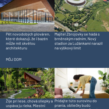
Pět novodobých plováren,
Majitel Zbrojovky se hádá s
které dokazují, že i bazén
brněnským radním. Nový
může mít skvělou
stadion za Lužánkami narazil
architekturu
na výškový limit
MÔJ DOM
Pridajte túto surovinu do
Žije pri lese, chová sliepky a
prania, obliečky budú
uspáva ju rieka. Miestni