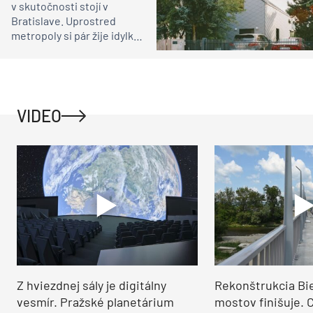
v skutočnosti stojí v
Bratislave. Uprostred
metropoly si pár žije idylku
ako na vidieku
VIDEO
Z hviezdnej sály je digitálny
Rekonštrukcia Bi
vesmír. Pražské planetárium
mostov finišuje. 