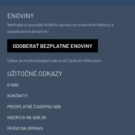
ENOVINY
Nechajte si posielať dôležité správy zo sveta architektúry a
stavebníctva emailom:
ODOBERAŤ BEZPLATNÉ ENOVINY
Odber je možné kedykoľvek zrušiť jedným kliknutím.
UŽITOČNÉ ODKAZY
O NÁS
KONTAKTY
PREDPLATNÉ ČASOPISU ASB
INZERCIA NA ASB.SK
PRÁVO NA OPRAVU