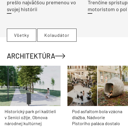
prešlo najväčšou premenou vo
Trenčíne sprístup
svojej histórii
motoristom o pol 
Všetky
Kolaudátor
ARCHITEKTÚRA
Historický park pri kaštieli
Pod asfaltom bola vzácna
v Senici ožije. Obnova
dlažba. Nádvorie
národnej kultúrnej
Pistoriho paláca dostalo