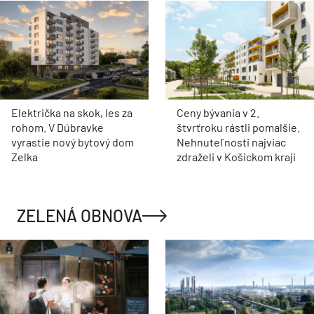
Električka na skok, les za
Ceny bývania v 2.
rohom. V Dúbravke
štvrťroku rástli pomalšie.
vyrastie nový bytový dom
Nehnuteľnosti najviac
Zelka
zdraželi v Košickom kraji
ZELENÁ OBNOVA