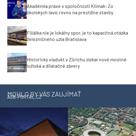
Akadémia praxe v spoločnosti Klimak: Zo
školských lavíc rovno na prestížne stavby
Filiálka nie je lokálny spor, je to kapacitná otázka
železničného uzla Bratislava
Historický viadukt v Zürichu získal nové mostné
ložiská a dilatačné závery
MOHLO BY VÁS ZAUJÍMAŤ
ASB-PORTAL.CZ