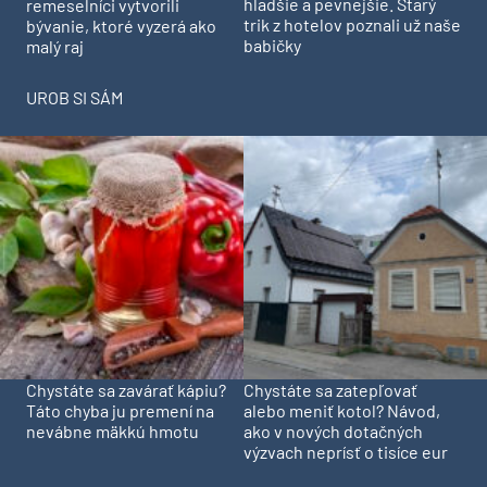
hladšie a pevnejšie. Starý
remeselníci vytvorili
trik z hotelov poznali už naše
bývanie, ktoré vyzerá ako
babičky
malý raj
UROB SI SÁM
Chystáte sa zavárať kápiu?
Chystáte sa zatepľovať
Táto chyba ju premení na
alebo meniť kotol? Návod,
nevábne mäkkú hmotu
ako v nových dotačných
výzvach neprísť o tisíce eur