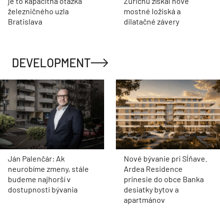
je to kapacitná otázka
Zürichu získal nové
železničného uzla
mostné ložiská a
Bratislava
dilatačné závery
DEVELOPMENT
Ján Palenčár: Ak
Nové bývanie pri Sĺňave.
neurobíme zmeny, stále
Ardea Residence
budeme najhorší v
prinesie do obce Banka
dostupnosti bývania
desiatky bytov a
apartmánov