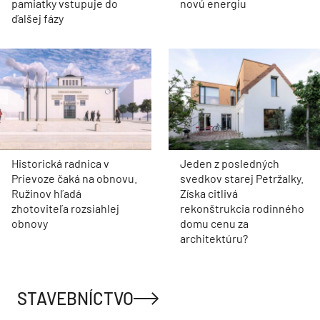
pamiatky vstupuje do
novú energiu
ďalšej fázy
Historická radnica v
Jeden z posledných
Prievoze čaká na obnovu.
svedkov starej Petržalky.
Ružinov hľadá
Získa citlivá
zhotoviteľa rozsiahlej
rekonštrukcia rodinného
obnovy
domu cenu za
architektúru?
STAVEBNÍCTVO