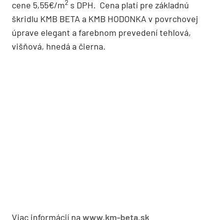
2
cene 5,55€/m
s DPH. Cena platí pre základnú
škridlu KMB BETA a KMB HODONKA v povrchovej
úprave elegant a farebnom prevedení tehlová,
višňová, hnedá a čierna.
Viac informácií na
www.km-beta.sk