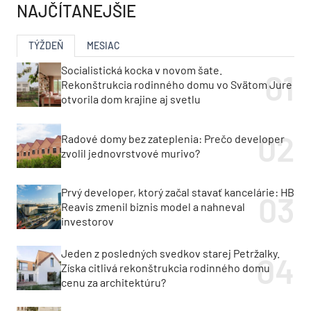
NAJČÍTANEJŠIE
TÝŽDEŇ
MESIAC
Socialistická kocka v novom šate.
Rekonštrukcia rodinného domu vo Svätom Jure
otvorila dom krajine aj svetlu
Radové domy bez zateplenia: Prečo developer
zvolil jednovrstvové murivo?
Prvý developer, ktorý začal stavať kancelárie: HB
Reavis zmenil biznis model a nahneval
investorov
Jeden z posledných svedkov starej Petržalky.
Získa citlivá rekonštrukcia rodinného domu
cenu za architektúru?