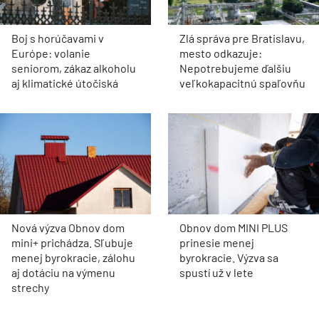
Boj s horúčavami v
Zlá správa pre Bratislavu,
Európe: volanie
mesto odkazuje:
seniorom, zákaz alkoholu
Nepotrebujeme ďalšiu
aj klimatické útočiská
veľkokapacitnú spaľovňu
Nová výzva Obnov dom
Obnov dom MINI PLUS
mini+ prichádza. Sľubuje
prinesie menej
menej byrokracie, zálohu
byrokracie. Výzva sa
aj dotáciu na výmenu
spustí už v lete
strechy