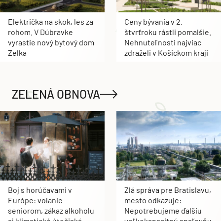
Električka na skok, les za
Ceny bývania v 2.
rohom. V Dúbravke
štvrťroku rástli pomalšie.
vyrastie nový bytový dom
Nehnuteľnosti najviac
Zelka
zdraželi v Košickom kraji
ZELENÁ OBNOVA
Boj s horúčavami v
Zlá správa pre Bratislavu,
Európe: volanie
mesto odkazuje:
seniorom, zákaz alkoholu
Nepotrebujeme ďalšiu
aj klimatické útočiská
veľkokapacitnú spaľovňu