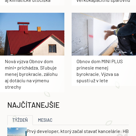
Nová výzva Obnov dom
Obnov dom MINI PLUS
mini+ prichádza. Sľubuje
prinesie menej
menej byrokracie, zálohu
byrokracie. Výzva sa
aj dotáciu na výmenu
spustí už v lete
strechy
NAJČÍTANEJŠIE
TÝŽDEŇ
MESIAC
Prvý developer, ktorý začal stavať kancelárie: HB