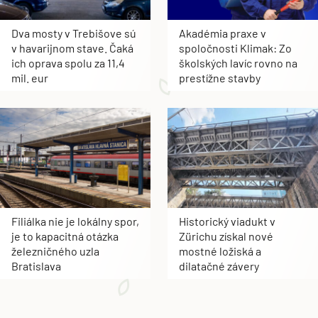
Dva mosty v Trebišove sú
Akadémia praxe v
v havarijnom stave. Čaká
spoločnosti Klimak: Zo
ich oprava spolu za 11,4
školských lavíc rovno na
mil. eur
prestížne stavby
Filiálka nie je lokálny spor,
Historický viadukt v
je to kapacitná otázka
Zürichu získal nové
železničného uzla
mostné ložiská a
Bratislava
dilatačné závery