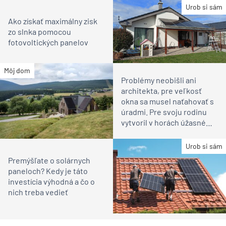
Urob si sám
Ako získať maximálny zisk
zo slnka pomocou
fotovoltických panelov
Môj dom
Problémy neobišli ani
architekta, pre veľkosť
okna sa musel naťahovať s
úradmi. Pre svoju rodinu
vytvoril v horách úžasné
miesto na relax
Urob si sám
Premýšľate o solárnych
paneloch? Kedy je táto
investícia výhodná a čo o
nich treba vedieť