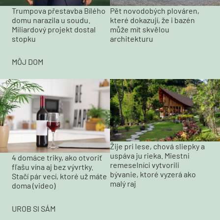
Trumpova přestavba Bílého
Pět novodobých plováren,
domu narazila u soudu.
které dokazují, že i bazén
Miliardový projekt dostal
může mít skvělou
stopku
architekturu
MÔJ DOM
Žije pri lese, chová sliepky a
uspáva ju rieka. Miestni
4 domáce triky, ako otvoriť
remeselníci vytvorili
fľašu vína aj bez vývrtky.
bývanie, ktoré vyzerá ako
Stačí pár vecí, ktoré už máte
malý raj
doma (video)
UROB SI SÁM