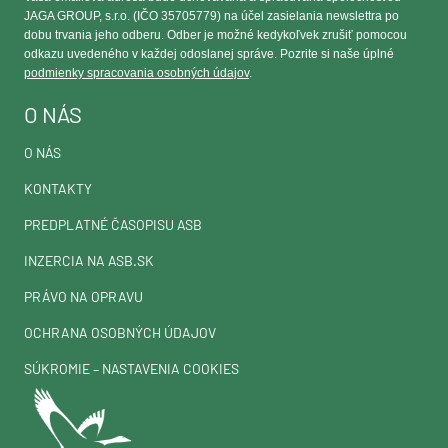
JAGA GROUP, s.r.o. (IČO 35705779) na účel zasielania newslettra po
dobu trvania jeho odberu. Odber je možné kedykoľvek zrušiť pomocou
odkazu uvedeného v každej odoslanej správe. Pozrite si naše úplné
podmienky spracovania osobných údajov
.
O NÁS
O NÁS
KONTAKTY
PREDPLATNÉ ČASOPISU ASB
INZERCIA NA ASB.SK
PRÁVO NA OPRAVU
OCHRANA OSOBNÝCH ÚDAJOV
SÚKROMIE – NASTAVENIA COOKIES