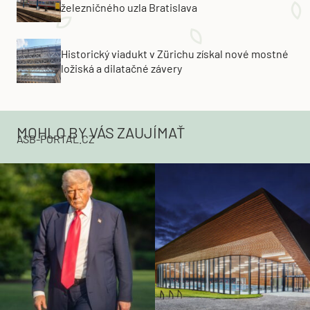
železničného uzla Bratislava
Historický viadukt v Zürichu získal nové mostné
ložiská a dilatačné závery
MOHLO BY VÁS ZAUJÍMAŤ
ASB-PORTAL.CZ