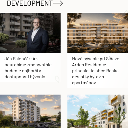
DEVELOPMENT
Ján Palenčár: Ak
Nové bývanie pri Sĺňave.
neurobíme zmeny, stále
Ardea Residence
budeme najhorší v
prinesie do obce Banka
dostupnosti bývania
desiatky bytov a
apartmánov