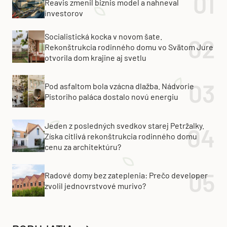
Reavis zmenil biznis model a nahneval
investorov
Socialistická kocka v novom šate.
Rekonštrukcia rodinného domu vo Svätom Jure
otvorila dom krajine aj svetlu
Pod asfaltom bola vzácna dlažba. Nádvorie
Pistoriho paláca dostalo novú energiu
Jeden z posledných svedkov starej Petržalky.
Získa citlivá rekonštrukcia rodinného domu
cenu za architektúru?
Radové domy bez zateplenia: Prečo developer
zvolil jednovrstvové murivo?