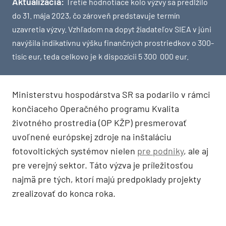
Aktualizácia:
Tretie hodnotiace kolo výzvy sa predĺžilo
do 31. mája 2023, čo zároveň predstavuje termín
uzavretia výzvy. Vzhľadom na dopyt žiadateľov SIEA v júni
navýšila indikatívnu výšku finančných prostriedkov o 300-
tisíc eur, teda celkovo je k dispozícii 5 300 000 eur.
Ministerstvu hospodárstva SR sa podarilo v rámci
končiaceho Operačného programu Kvalita
životného prostredia (OP KŽP) presmerovať
uvoľnené európskej zdroje na inštaláciu
fotovoltických systémov nielen
pre podniky
, ale aj
pre verejný sektor. Táto výzva je príležitosťou
najmä pre tých, ktorí majú predpoklady projekty
zrealizovať do konca roka.