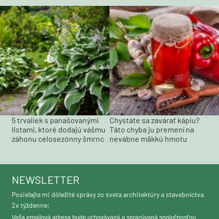
5 trvaliek s panašovanými
Chystáte sa zavárať kápiu?
listami, ktoré dodajú vášmu
Táto chyba ju premení na
záhonu celosezónny šmrnc
nevábne mäkkú hmotu
NEWSLETTER
Posielajte mi dôležité správy zo sveta architektúry a stavebníctva
2x týždenne:
Vaša emailová adresa bude uchovávaná a spracúvaná spoločnosťou