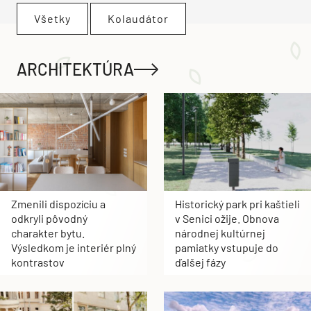
Všetky
Kolaudátor
ARCHITEKTÚRA
Zmenili dispozíciu a
Historický park pri kaštieli
odkryli pôvodný
v Senici ožije. Obnova
charakter bytu.
národnej kultúrnej
Výsledkom je interiér plný
pamiatky vstupuje do
kontrastov
ďalšej fázy