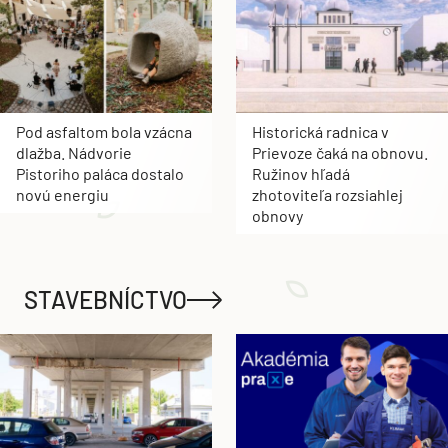
Pod asfaltom bola vzácna
Historická radnica v
dlažba. Nádvorie
Prievoze čaká na obnovu.
Pistoriho paláca dostalo
Ružinov hľadá
novú energiu
zhotoviteľa rozsiahlej
obnovy
STAVEBNÍCTVO