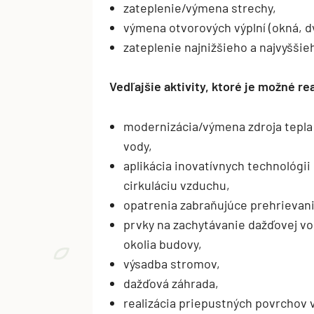
zateplenie/výmena strechy,
výmena otvorových výplní (okná, d
zateplenie najnižšieho a najvyššie
Vedľajšie aktivity, ktoré je možné rea
modernizácia/výmena zdroja tepla 
vody,
aplikácia inovatívnych technológii
cirkuláciu vzduchu,
opatrenia zabraňujúce prehrievan
prvky na zachytávanie dažďovej vod
okolia budovy,
výsadba stromov,
dažďová záhrada,
realizácia priepustných povrchov v