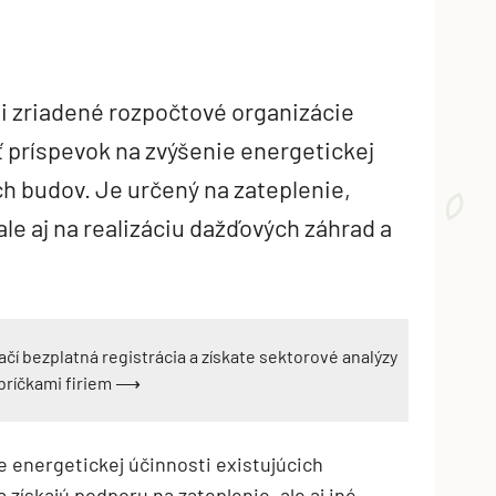
i zriadené rozpočtové organizácie
ť príspevok na zvýšenie energetickej
ch budov. Je určený na zateplenie,
ale aj na realizáciu dažďových záhrad a
ačí bezplatná registrácia a získate sektorové analýzy
ebríčkami firiem ⟶
 energetickej účinnosti existujúcich
 získajú podporu na zateplenie, ale aj iné