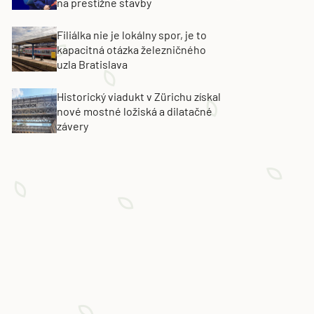
na prestížne stavby
Filiálka nie je lokálny spor, je to
kapacitná otázka železničného
uzla Bratislava
Historický viadukt v Zürichu získal
nové mostné ložiská a dilatačné
závery