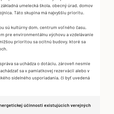
, základná umelecká škola, obecný úrad, domov
ojnica. Táto skupina má najvyššiu prioritu.
tou sú kultúrny dom, centrum voľného času,
um pre environmentálnu výchovu a vzdelávanie
nižšou prioritou sa ocitnú budovy, ktoré sa
och.
 správa sa uchádza o dotáciu, zároveň nesmie
nachádzať sa v pamiatkovej rezervácii alebo v
ckého sídelného usporiadania, či byť uvedená
ergetickej účinnosti existujúcich verejných