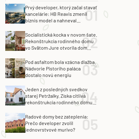
Prvý developer, ktorý začal stavať
kancelárie: HB Reavis zmenil
biznis model a nahneval
investorov
Socialistická kocka v novom šate.
Rekonštrukcia rodinného domu
vo Svätom Jure otvorila dom
krajine aj svetlu
Pod asfaltom bola vzácna dlažba.
Nádvorie Pistoriho paláca
dostalo novú energiu
Jeden z posledných svedkov
starej Petržalky. Získa citlivá
rekonštrukcia rodinného domu
cenu za architektúru?
Radové domy bez zateplenia:
Prečo developer zvolil
jednovrstvové murivo?