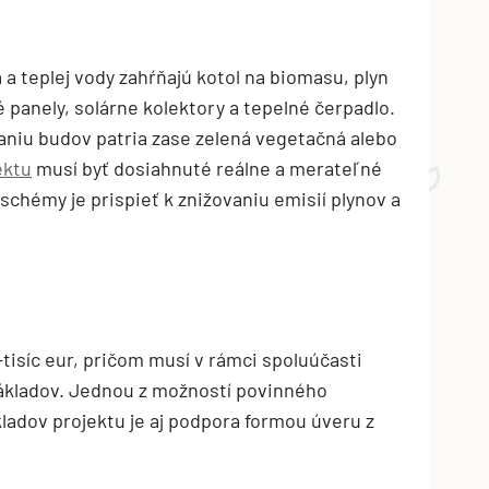
 a teplej vody zahŕňajú kotol na biomasu, plyn
é panely, solárne kolektory a tepelné čerpadlo.
niu budov patria zase zelená vegetačná alebo
ektu
musí byť dosiahnuté reálne a merateľné
schémy je prispieť k znižovaniu emisií plynov a
isíc eur, pričom musí v rámci spoluúčasti
ákladov. Jednou z možností povinného
ladov projektu je aj podpora formou úveru z