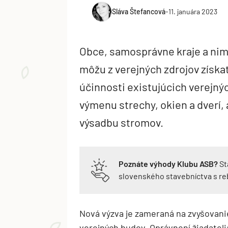
Sláva Štefancová
-
11. januára 2023
Obce, samosprávne kraje a nim
môžu z verejných zdrojov získa
účinnosti existujúcich verejný
výmenu strechy, okien a dverí, 
výsadbu stromov.
Poznáte výhody Klubu ASB?
St
slovenského stavebníctva s r
Nová výzva je zameraná na zvyšovanie
verejných budov. Oprávnení žiadatelia