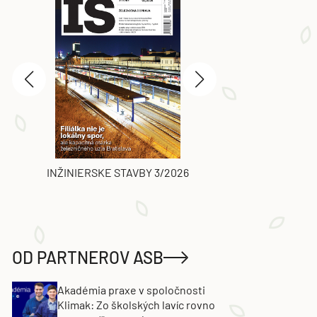
INŽINIERSKE STAVBY 3/2026
ASB
OD PARTNEROV ASB
Akadémia praxe v spoločnosti
Klimak: Zo školských lavíc rovno