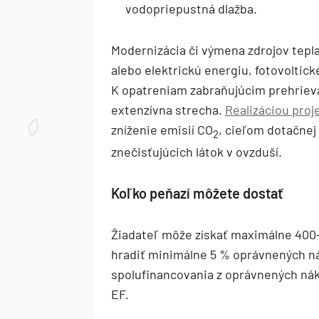
vodopriepustná dlažba.
Modernizácia či výmena zdrojov tepla
alebo elektrickú energiu, fotovoltick
K opatreniam zabraňujúcim prehrieva
extenzívna strecha.
Realizáciou proj
zníženie emisií CO
, cieľom dotačnej 
2
znečisťujúcich látok v ovzduší.
Koľko peňazí môžete dostať
Žiadateľ môže získať maximálne 400-t
hradiť minimálne 5 % oprávnených n
spolufinancovania z oprávnených nák
EF.