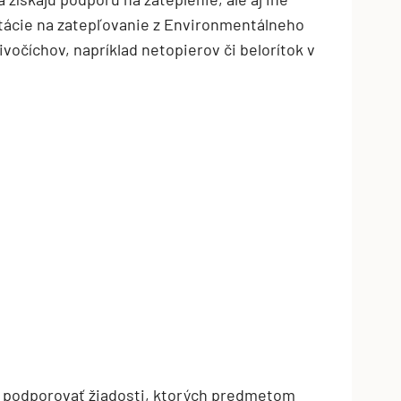
tácie na zatepľovanie z Environmentálneho
ivočíchov, napríklad netopierov či belorítok v
TZB HAUSTECHNIK 3/2026
ne podporovať žiadosti, ktorých predmetom