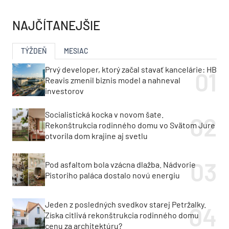
NAJČÍTANEJŠIE
TÝŽDEŇ
MESIAC
Prvý developer, ktorý začal stavať kancelárie: HB
Reavis zmenil biznis model a nahneval
investorov
Socialistická kocka v novom šate.
Rekonštrukcia rodinného domu vo Svätom Jure
otvorila dom krajine aj svetlu
Pod asfaltom bola vzácna dlažba. Nádvorie
Pistoriho paláca dostalo novú energiu
Jeden z posledných svedkov starej Petržalky.
Získa citlivá rekonštrukcia rodinného domu
cenu za architektúru?