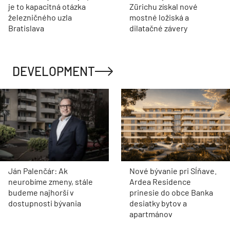
je to kapacitná otázka
Zürichu získal nové
železničného uzla
mostné ložiská a
Bratislava
dilatačné závery
DEVELOPMENT
Ján Palenčár: Ak
Nové bývanie pri Sĺňave.
neurobíme zmeny, stále
Ardea Residence
budeme najhorší v
prinesie do obce Banka
dostupnosti bývania
desiatky bytov a
apartmánov