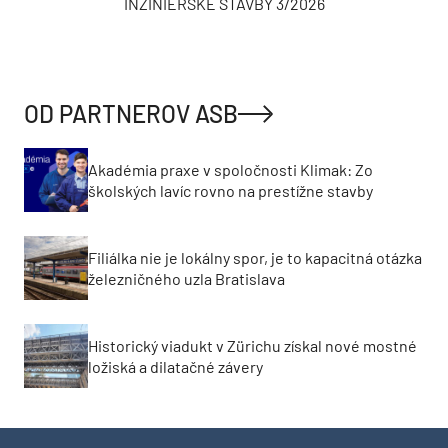
INŽINIERSKE STAVBY 3/2026
OD PARTNEROV ASB
Akadémia praxe v spoločnosti Klimak: Zo
školských lavíc rovno na prestížne stavby
Filiálka nie je lokálny spor, je to kapacitná otázka
železničného uzla Bratislava
Historický viadukt v Zürichu získal nové mostné
ložiská a dilatačné závery