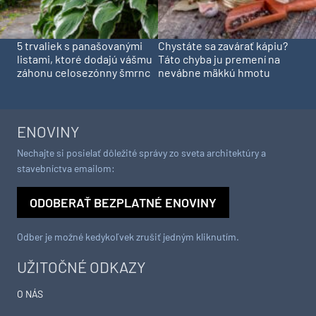
5 trvaliek s panašovanými
Chystáte sa zavárať kápiu?
listami, ktoré dodajú vášmu
Táto chyba ju premení na
záhonu celosezónny šmrnc
nevábne mäkkú hmotu
ENOVINY
Nechajte si posielať dôležité správy zo sveta architektúry a
stavebníctva emailom:
ODOBERAŤ BEZPLATNÉ ENOVINY
Odber je možné kedykoľvek zrušiť jedným kliknutím.
UŽITOČNÉ ODKAZY
O NÁS