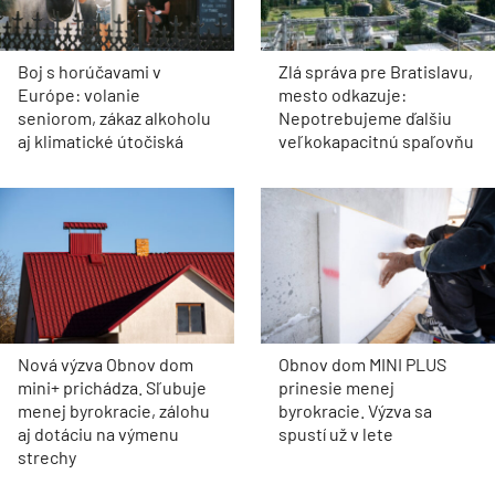
Boj s horúčavami v
Zlá správa pre Bratislavu,
Európe: volanie
mesto odkazuje:
seniorom, zákaz alkoholu
Nepotrebujeme ďalšiu
aj klimatické útočiská
veľkokapacitnú spaľovňu
Nová výzva Obnov dom
Obnov dom MINI PLUS
mini+ prichádza. Sľubuje
prinesie menej
menej byrokracie, zálohu
byrokracie. Výzva sa
aj dotáciu na výmenu
spustí už v lete
strechy