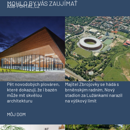
MOHLO BY VÁS ZAUJÍMAŤ
ASB-PORTAL.CZ
Pět novodobých plováren,
Majitel Zbrojovky se hádá s
které dokazují, že i bazén
brněnským radním. Nový
může mít skvělou
stadion za Lužánkami narazil
architekturu
na výškový limit
MÔJ DOM