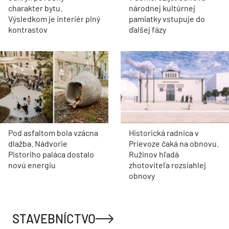
charakter bytu.
národnej kultúrnej
Výsledkom je interiér plný
pamiatky vstupuje do
kontrastov
ďalšej fázy
Pod asfaltom bola vzácna
Historická radnica v
dlažba. Nádvorie
Prievoze čaká na obnovu.
Pistoriho paláca dostalo
Ružinov hľadá
novú energiu
zhotoviteľa rozsiahlej
obnovy
STAVEBNÍCTVO