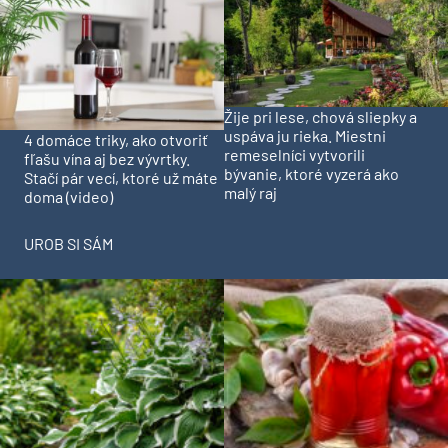
Žije pri lese, chová sliepky a
uspáva ju rieka. Miestni
4 domáce triky, ako otvoriť
remeselníci vytvorili
fľašu vína aj bez vývrtky.
bývanie, ktoré vyzerá ako
Stačí pár vecí, ktoré už máte
malý raj
doma (video)
UROB SI SÁM