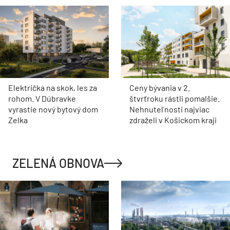
Električka na skok, les za
Ceny bývania v 2.
rohom. V Dúbravke
štvrťroku rástli pomalšie.
vyrastie nový bytový dom
Nehnuteľnosti najviac
Zelka
zdraželi v Košickom kraji
ZELENÁ OBNOVA