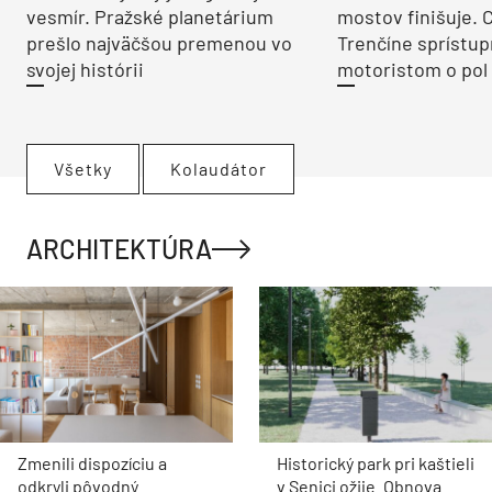
vesmír. Pražské planetárium
mostov finišuje. 
prešlo najväčšou premenou vo
Trenčíne sprístup
svojej histórii
motoristom o pol 
Všetky
Kolaudátor
ARCHITEKTÚRA
Zmenili dispozíciu a
Historický park pri kaštieli
odkryli pôvodný
v Senici ožije. Obnova