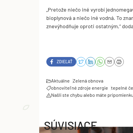
„Pretože niečo iné vyrobí jednomegaw
bioplynová a niečo iné vodná. To zna
znevýhodňuje oproti ostatným,“ doda
ZDIEĽAŤ
Aktuálne
Zelená obnova
obnoviteľné zdroje energie
tepelné č
Našli ste chybu alebo máte pripomienk
SÚVISIACE