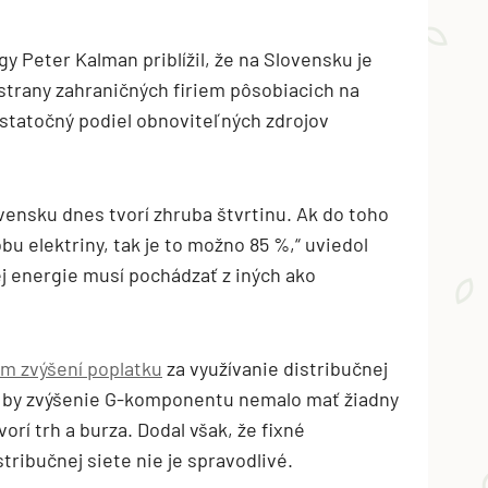
y Peter Kalman priblížil, že na Slovensku je
 strany zahraničných firiem pôsobiacich na
ostatočný podiel obnoviteľných zdrojov
vensku dnes tvorí zhruba štvrtinu. Ak do toho
u elektriny, tak je to možno 85 %,“ uviedol
ej energie musí pochádzať z iných ako
om zvýšení poplatku
za využívanie distribučnej
 by zvýšenie G-komponentu nemalo mať žiadny
orí trh a burza. Dodal však, že fixné
tribučnej siete nie je spravodlivé.