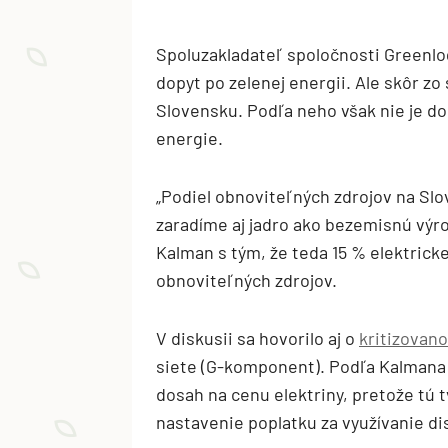
Spoluzakladateľ spoločnosti Greenlog
dopyt po zelenej energii. Ale skôr zo
Slovensku. Podľa neho však nie je d
energie.
„Podiel obnoviteľných zdrojov na Slo
zaradíme aj jadro ako bezemisnú výrob
Kalman s tým, že teda 15 % elektrick
obnoviteľných zdrojov.
V diskusii sa hovorilo aj o
kritizovan
siete (G-komponent). Podľa Kalmana
dosah na cenu elektriny, pretože tú tv
nastavenie poplatku za využívanie dis