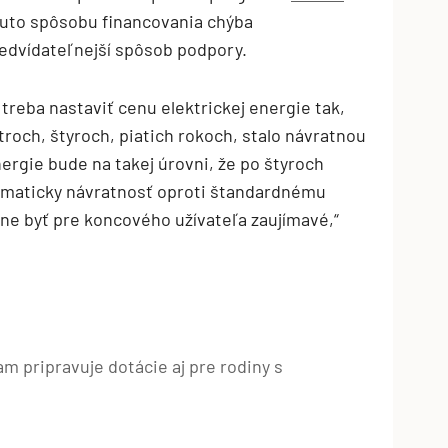
muto spôsobu financovania chýba
redvídateľnejší spôsob podpory.
treba nastaviť cenu elektrickej energie tak,
troch, štyroch, piatich rokoch, stalo návratnou
nergie bude na takej úrovni, že po štyroch
omaticky návratnosť oproti štandardnému
ne byť pre koncového užívateľa zaujímavé,“
 pripravuje dotácie aj pre rodiny s