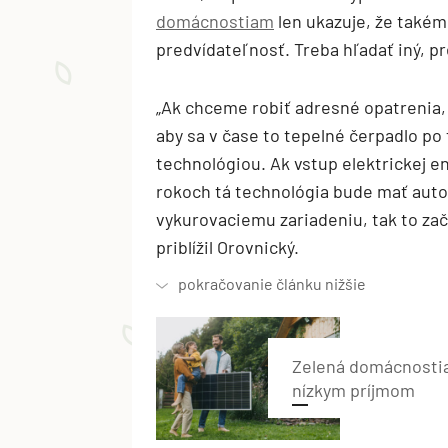
domácnostiam
len ukazuje, že také
predvídateľnosť. Treba hľadať iný, p
„Ak chceme robiť adresné opatrenia, 
aby sa v čase to tepelné čerpadlo po 
technológiou. Ak vstup elektrickej e
rokoch tá technológia bude mať aut
vykurovaciemu zariadeniu, tak to zač
priblížil Orovnický.
Zelená domácnostiam
nízkym príjmom