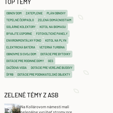
TOP TÉMY
OBNOV DOM
ZATEPLENIE
PLÁN OBNOVY
TEPELNÉ ČERPADLO
ZELENÁ DOMÁCNOSTIAM
SOLÁRNE KOLEKTORY
KOTOL NA BIOMASU
BÝVAJTE ÚSPORNE
FOTOVOLTICKÉ PANELY
ENVIRONMENTÁLNY FOND
KOTOL NA PLYN
ELEKTRICKÁ BATÉRIA
VETERNÁ TURBÍNA
OBNOVME SI SVOJ DOM
DOTÁCIE PRE BYTOVKY
DOTÁCIE PRE RODINNÉ DOMY
GES
DAŽĎOVÁ VODA
DOTÁCIE PRE VEREJNÉ BUDOVY
ŠFRB
DOTÁCIE PRE PODNIKATEĽSKÉ OBJEKTY
ZELENÉ TÉMY Z ASB
Na Kollárovom námestí mali
nelegálne vyrúbať stromy pre