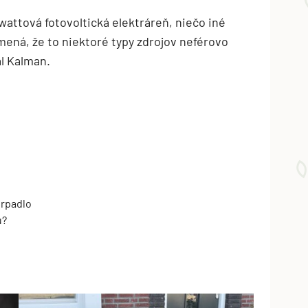
attová fotovoltická elektráreň, niečo iné
mená, že to niektoré typy zdrojov neférovo
l Kalman.
erpadlo
u?