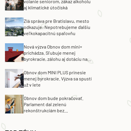
volanie seniorom, zákaz alkoholu
aj klimatické útočiská
Zlá správa pre Bratislavu, mesto
odkazuje: Nepotrebujeme ďalšiu
veľkokapacitnú spaľovňu
Nová výzva Obnov dom mini+
prichádza. Sľubuje menej
byrokracie, zálohu aj dotáciu na
výmenu strechy
Obnov dom MINI PLUS prinesie
menej byrokracie. Výzva sa spustí
už v lete
Obnov dom bude pokračovať.
Parlament dal zelenú
rekonštrukciám bez
energetických certifikátov