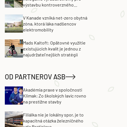
výstavbu kontroverzného
projektu. Developer obvinenie
popiera
V Kanade vzniká net-zero obytná
zóna, ktorá láka nadšencov
elektromobility
Mads Kaltoft: Opätovné využitie
existujúcich kvalít je jednou z
najudržateľnejších stratégií
OD PARTNEROV ASB
Akadémia praxe v spoločnosti
Klimak: Zo školských lavíc rovno
na prestížne stavby
Filiálka nie je lokálny spor, je to
kapacitná otázka železničného
uzla Bratislava