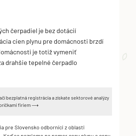
ých čerpadiel je bez dotácií
ácia cien plynu pre domácnosti brzdí
domácnosti je totiž vymeniť
za drahšie tepelné čerpadlo
ačí bezplatná registrácia a získate sektorové analýzy
ebríčkami firiem ⟶
zia pre Slovensko odborníci z oblasti
. „Keď sa pozrieme na pomer ceny plynu a ceny