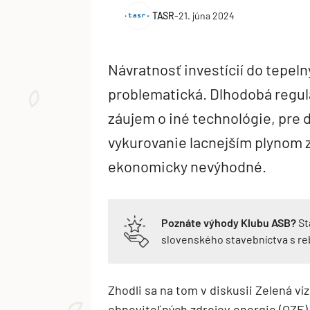
TASR
-
21. júna 2024
Návratnosť investícií do tepeln
problematická. Dlhodobá regul
záujem o iné technológie, pre 
vykurovanie lacnejším plynom 
ekonomicky nevýhodné.
Poznáte výhody Klubu ASB?
St
slovenského stavebníctva s r
Zhodli sa na tom v diskusii Zelená ví
obnoviteľných zdrojov energie (OZE)