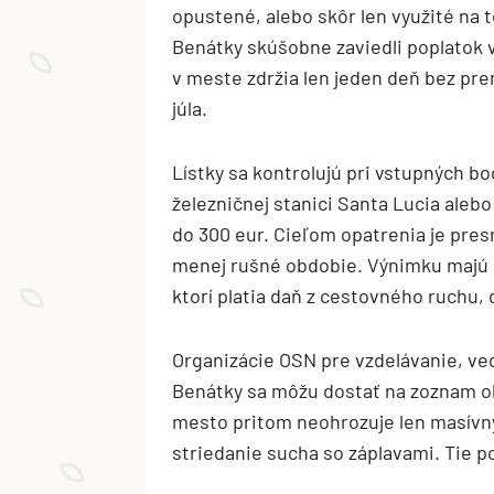
opustené, alebo skôr len využité na to
Benátky skúšobne zaviedli poplatok vo
v meste zdržia len jeden deň bez pr
júla.
Lístky sa kontrolujú pri vstupných b
železničnej stanici Santa Lucia alebo 
do 300 eur. Cieľom opatrenia je pr
menej rušné obdobie. Výnimku majú 
ktorí platia daň z cestovného ruchu, 
Organizácie OSN pre vzdelávanie, ved
Benátky sa môžu dostať na zoznam o
mesto pritom neohrozuje len masívny 
striedanie sucha so záplavami. Tie p