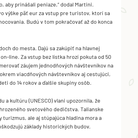
, aby prinášali peniaze,“ dodal Martini.
 výške päť eur za vstup pre turistov, ktorí sa
enocovania. Budú v tom pokračovať až do konca
odoch do mesta. Dajú sa zakúpiť na hlavnej
on-line. Za vstup bez lístka hrozí pokuta od 50
esmerovať záujem jednodňových návštevníkov na
okrem viacdňových návštevníkov aj cestujúci,
deti do 14 rokov a ďalšie skupiny osôb.
u a kultúru (UNESCO) vlani upozornila, že
hrozeného svetového dedičstva. Talianske
turizmus, ale aj stúpajúca hladina mora a
oškodzujú základy historických budov.