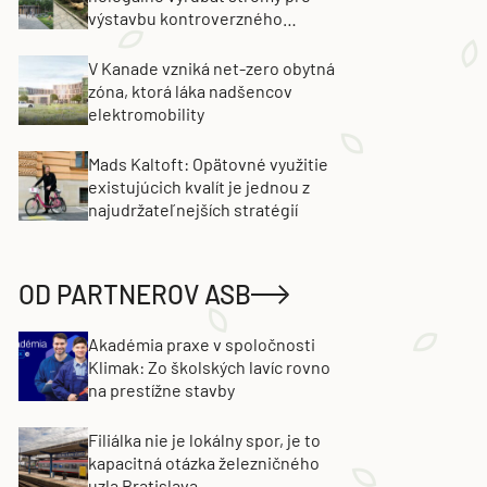
výstavbu kontroverzného
projektu. Developer obvinenie
popiera
V Kanade vzniká net-zero obytná
zóna, ktorá láka nadšencov
elektromobility
Mads Kaltoft: Opätovné využitie
existujúcich kvalít je jednou z
najudržateľnejších stratégií
OD PARTNEROV ASB
Akadémia praxe v spoločnosti
Klimak: Zo školských lavíc rovno
na prestížne stavby
Filiálka nie je lokálny spor, je to
kapacitná otázka železničného
uzla Bratislava