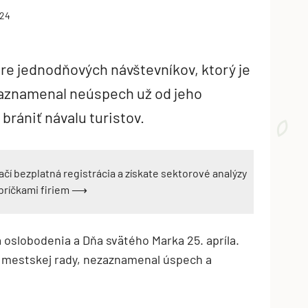
024
re jednodňových návštevníkov, ktorý je
zaznamenal neúspech už od jeho
brániť návalu turistov.
ačí bezplatná registrácia a získate sektorové analýzy
ebríčkami firiem ⟶
 oslobodenia a Dňa svätého Marka 25. apríla.
j mestskej rady, nezaznamenal úspech a