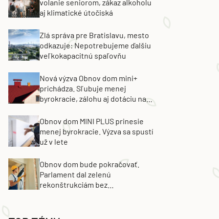
volanie seniorom, zákaz alkoholu
aj klimatické útočiská
Zlá správa pre Bratislavu, mesto
odkazuje: Nepotrebujeme ďalšiu
veľkokapacitnú spaľovňu
Nová výzva Obnov dom mini+
prichádza. Sľubuje menej
byrokracie, zálohu aj dotáciu na
výmenu strechy
Obnov dom MINI PLUS prinesie
menej byrokracie. Výzva sa spustí
už v lete
Obnov dom bude pokračovať.
Parlament dal zelenú
rekonštrukciám bez
energetických certifikátov