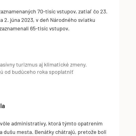
 zaznamenaných 70-tisíc vstupov, zatiaľ čo 23.
c a 2. júna 2023, v deň Národného sviatku
 zaznamenali 65-tisíc vstupov.
sívny turizmus aj klimatické zmeny.
ú od budúceho roka spoplatniť
la
 vôle administratívy, ktorá týmto opatrením
la dušu mesta. Benátky chátrajú, pretože boli