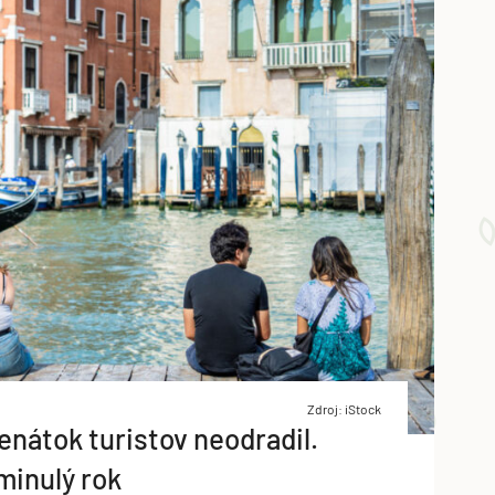
Zdroj: iStock
nátok turistov neodradil.
 minulý rok