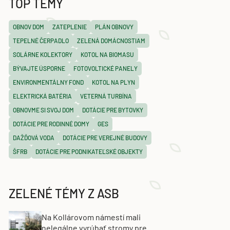
TOP TÉMY
OBNOV DOM
ZATEPLENIE
PLÁN OBNOVY
TEPELNÉ ČERPADLO
ZELENÁ DOMÁCNOSTIAM
SOLÁRNE KOLEKTORY
KOTOL NA BIOMASU
BÝVAJTE ÚSPORNE
FOTOVOLTICKÉ PANELY
ENVIRONMENTÁLNY FOND
KOTOL NA PLYN
ELEKTRICKÁ BATÉRIA
VETERNÁ TURBÍNA
OBNOVME SI SVOJ DOM
DOTÁCIE PRE BYTOVKY
DOTÁCIE PRE RODINNÉ DOMY
GES
DAŽĎOVÁ VODA
DOTÁCIE PRE VEREJNÉ BUDOVY
ŠFRB
DOTÁCIE PRE PODNIKATEĽSKÉ OBJEKTY
ZELENÉ TÉMY Z ASB
Na Kollárovom námestí mali
nelegálne vyrúbať stromy pre