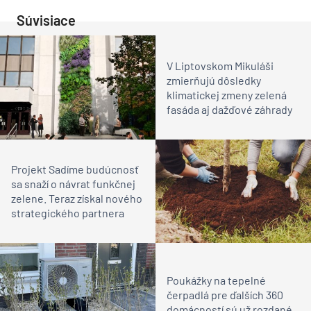
Súvisiace
V Liptovskom Mikuláši
zmierňujú dôsledky
klimatickej zmeny zelená
fasáda aj dažďové záhrady
Projekt Sadíme budúcnosť
sa snaží o návrat funkčnej
zelene. Teraz získal nového
strategického partnera
Poukážky na tepelné
čerpadlá pre ďalších 360
domácností sú už rozdané