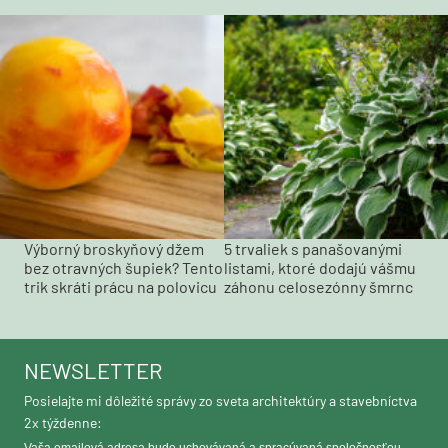
Výborný broskyňový džem
5 trvaliek s panašovanými
bez otravných šupiek? Tento
listami, ktoré dodajú vášmu
trik skráti prácu na polovicu
záhonu celosezónny šmrnc
NEWSLETTER
Posielajte mi dôležité správy zo sveta architektúry a stavebníctva
2x týždenne:
Vaša emailová adresa bude uchovávaná a spracúvaná spoločnosťou