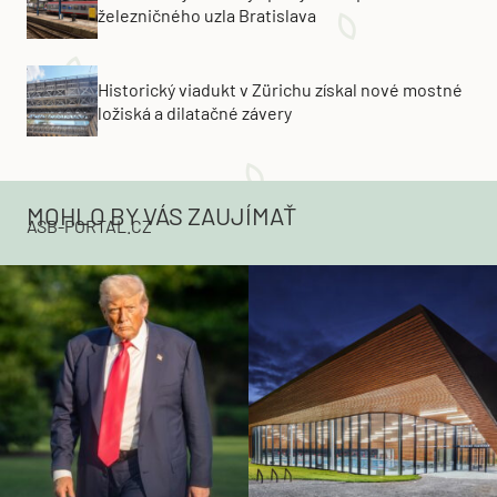
železničného uzla Bratislava
Historický viadukt v Zürichu získal nové mostné
ložiská a dilatačné závery
MOHLO BY VÁS ZAUJÍMAŤ
ASB-PORTAL.CZ