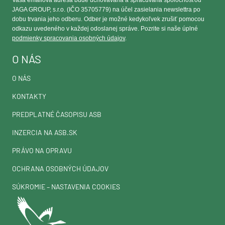
JAGA GROUP, s.r.o. (IČO 35705779) na účel zasielania newslettra po
dobu trvania jeho odberu. Odber je možné kedykoľvek zrušiť pomocou
odkazu uvedeného v každej odoslanej správe. Pozrite si naše úplné
podmienky spracovania osobných údajov
.
O NÁS
O NÁS
KONTAKTY
PREDPLATNÉ ČASOPISU ASB
INZERCIA NA ASB.SK
PRÁVO NA OPRAVU
OCHRANA OSOBNÝCH ÚDAJOV
SÚKROMIE – NASTAVENIA COOKIES