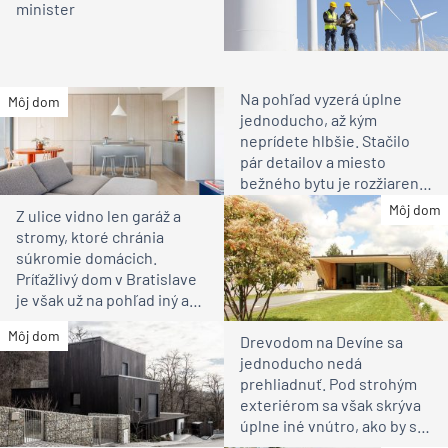
minister
Na pohľad vyzerá úplne
Môj dom
jednoducho, až kým
neprídete hlbšie. Stačilo
pár detailov a miesto
bežného bytu je rozžiarené
bývanie pre rodinu
Môj dom
Z ulice vidno len garáž a
stromy, ktoré chránia
súkromie domácich.
Príťažlivý dom v Bratislave
je však už na pohľad iný ako
susedia
Môj dom
Drevodom na Devíne sa
jednoducho nedá
prehliadnuť. Pod strohým
exteriérom sa však skrýva
úplne iné vnútro, ako by ste
čakali