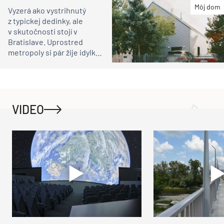
Môj dom
Vyzerá ako vystrihnutý
z typickej dedinky, ale
v skutočnosti stojí v
Bratislave. Uprostred
metropoly si pár žije idylku
ako na vidieku
VIDEO