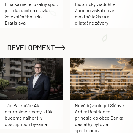
Filiálka nie je lokálny spor,
Historický viadukt v
je to kapacitná otázka
Zürichu získal nové
železničného uzla
mostné ložiská a
Bratislava
dilatačné závery
DEVELOPMENT
Ján Palenčár: Ak
Nové bývanie pri Sĺňave.
neurobíme zmeny, stále
Ardea Residence
budeme najhorší v
prinesie do obce Banka
dostupnosti bývania
desiatky bytov a
apartmánov