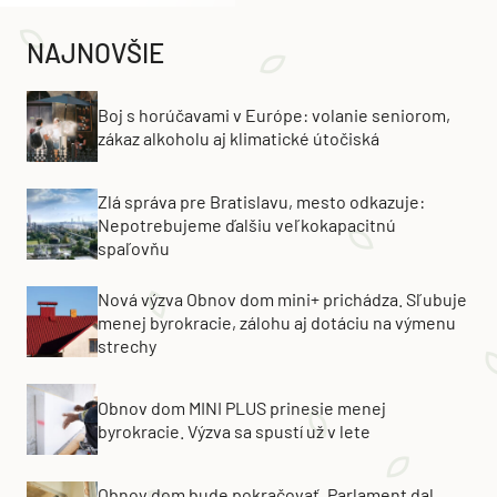
NAJNOVŠIE
Boj s horúčavami v Európe: volanie seniorom,
zákaz alkoholu aj klimatické útočiská
Zlá správa pre Bratislavu, mesto odkazuje:
Nepotrebujeme ďalšiu veľkokapacitnú
spaľovňu
Nová výzva Obnov dom mini+ prichádza. Sľubuje
menej byrokracie, zálohu aj dotáciu na výmenu
strechy
Obnov dom MINI PLUS prinesie menej
byrokracie. Výzva sa spustí už v lete
Obnov dom bude pokračovať. Parlament dal