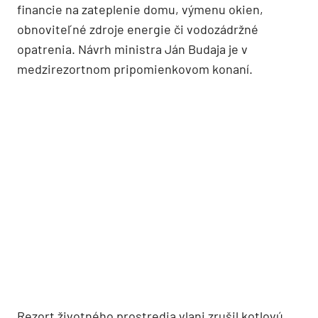
financie na zateplenie domu, výmenu okien,
obnoviteľné zdroje energie či vodozádržné
opatrenia. Návrh ministra Ján Budaja je v
medzirezortnom pripomienkovom konaní.
Rezort životného prostredia vlani zrušil kotlovú