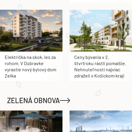
Električka na skok, les za
Ceny bývania v 2.
rohom. V Dúbravke
štvrťroku rástli pomalšie.
vyrastie nový bytový dom
Nehnuteľnosti najviac
Zelka
zdraželi v Košickom kraji
ZELENÁ OBNOVA