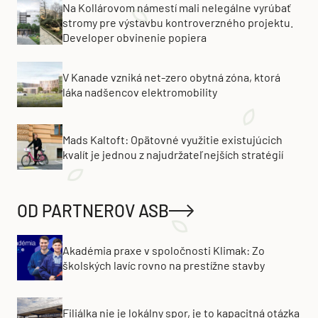
Na Kollárovom námestí mali nelegálne vyrúbať
stromy pre výstavbu kontroverzného projektu.
Developer obvinenie popiera
V Kanade vzniká net-zero obytná zóna, ktorá
láka nadšencov elektromobility
Mads Kaltoft: Opätovné využitie existujúcich
kvalít je jednou z najudržateľnejších stratégií
OD PARTNEROV ASB
Akadémia praxe v spoločnosti Klimak: Zo
školských lavíc rovno na prestížne stavby
Filiálka nie je lokálny spor, je to kapacitná otázka