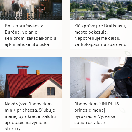
Boj s horúčavami v
Zlá správa pre Bratislavu,
Európe: volanie
mesto odkazuje:
seniorom, zákaz alkoholu
Nepotrebujeme ďalšiu
aj klimatické útočiská
veľkokapacitnú spaľovňu
Nová výzva Obnov dom
Obnov dom MINI PLUS
mini+ prichádza. Sľubuje
prinesie menej
menej byrokracie, zálohu
byrokracie. Výzva sa
aj dotáciu na výmenu
spustí už v lete
strechy