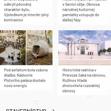
odkryli pôvodný
v Senici ožije. Obnova
charakter bytu.
národnej kultúrnej
Výsledkom je interiér plný
pamiatky vstupuje do
kontrastov
ďalšej fázy
Pod asfaltom bola vzácna
Historická radnica v
dlažba. Nádvorie
Prievoze čaká na obnovu.
Pistoriho paláca dostalo
Ružinov hľadá
novú energiu
zhotoviteľa rozsiahlej
obnovy