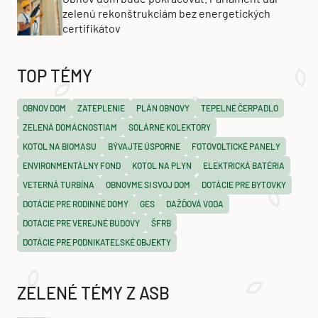
zelenú rekonštrukciám bez energetických
certifikátov
TOP TÉMY
OBNOV DOM
ZATEPLENIE
PLÁN OBNOVY
TEPELNÉ ČERPADLO
ZELENÁ DOMÁCNOSTIAM
SOLÁRNE KOLEKTORY
KOTOL NA BIOMASU
BÝVAJTE ÚSPORNE
FOTOVOLTICKÉ PANELY
ENVIRONMENTÁLNY FOND
KOTOL NA PLYN
ELEKTRICKÁ BATÉRIA
VETERNÁ TURBÍNA
OBNOVME SI SVOJ DOM
DOTÁCIE PRE BYTOVKY
DOTÁCIE PRE RODINNÉ DOMY
GES
DAŽĎOVÁ VODA
DOTÁCIE PRE VEREJNÉ BUDOVY
ŠFRB
DOTÁCIE PRE PODNIKATEĽSKÉ OBJEKTY
ZELENÉ TÉMY Z ASB