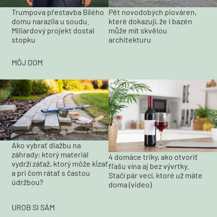
Trumpova přestavba Bílého
Pět novodobých plováren,
domu narazila u soudu.
které dokazují, že i bazén
Miliardový projekt dostal
může mít skvělou
stopku
architekturu
MÔJ DOM
Ako vybrať dlažbu na
záhrady: ktorý materiál
4 domáce triky, ako otvoriť
vydrží záťaž, ktorý môže kĺzať
fľašu vína aj bez vývrtky.
a pri čom rátať s častou
Stačí pár vecí, ktoré už máte
údržbou?
doma (video)
UROB SI SÁM