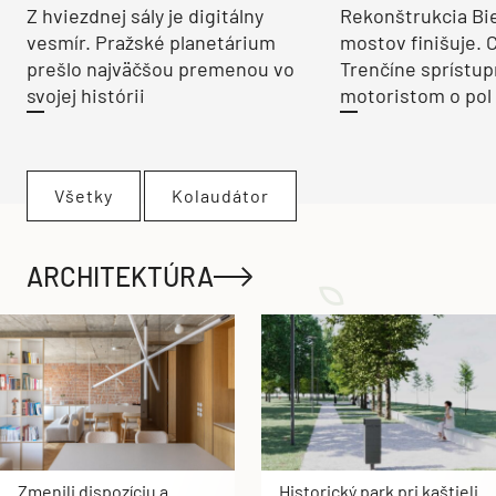
Z hviezdnej sály je digitálny
Rekonštrukcia Bi
vesmír. Pražské planetárium
mostov finišuje. 
prešlo najväčšou premenou vo
Trenčíne sprístup
svojej histórii
motoristom o pol 
Všetky
Kolaudátor
ARCHITEKTÚRA
Zmenili dispozíciu a
Historický park pri kaštieli