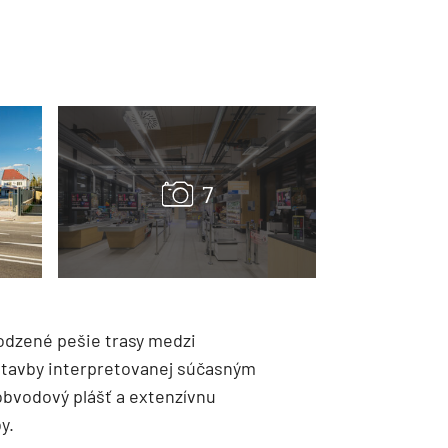
rodzené pešie trasy medzi
stavby interpretovanej súčasným
obvodový plášť a extenzívnu
y.