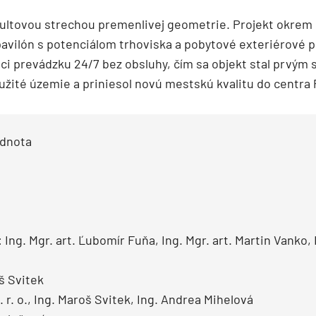
pultovou strechou premenlivej geometrie. Projekt okrem 
 pavilón s potenciálom trhoviska a pobytové exteriérové
i prevádzku 24/7 bez obsluhy, čím sa objekt stal prvým
yužité územie a priniesol novú mestskú kvalitu do centra 
ednota
Ing. Mgr. art. Ľubomír Fuňa, Ing. Mgr. art. Martin Vanko, 
š Svitek
. r. o., Ing. Maroš Svitek, Ing. Andrea Mihelová