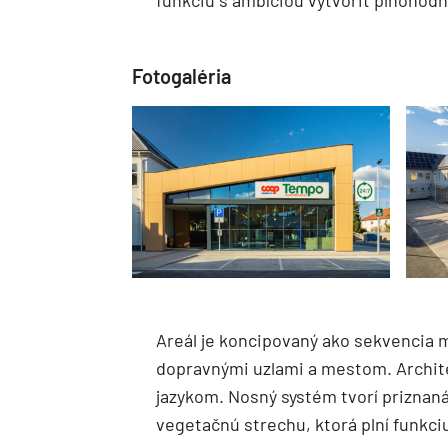
funkciu s ambíciou vytvoriť plnohodn
Fotogaléria
Areál je koncipovaný ako sekvencia m
dopravnými uzlami a mestom. Archit
jazykom. Nosný systém tvorí priznan
vegetačnú strechu, ktorá plní funkci