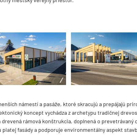
otný mestský verejný priestor.
enších námestí a pasáže, ktoré skracujú a prepájajú pri
ektonický koncept vychádza z archetypu tradičnej drevo
á drevená rámová konštrukcia, doplnená o prevetrávaný 
u piatej fasády a podporuje environmentálny aspekt stavb