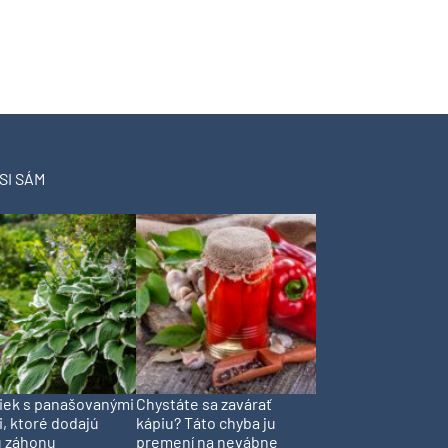
SI SÁM
liek s panašovanými
Chystáte sa zavárať
i, ktoré dodajú
kápiu? Táto chyba ju
 záhonu
premení na nevábne