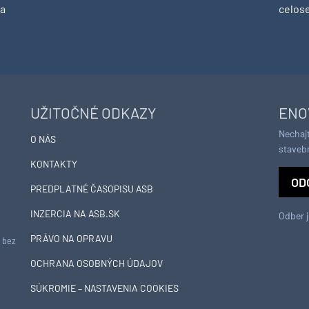
na
celos
UŽITOČNÉ ODKAZY
ENO
Nechajt
O NÁS
staveb
KONTAKTY
OD
PREDPLATNÉ ČASOPISU ASB
INZERCIA NA ASB.SK
Odber 
PRÁVO NA OPRAVU
e bez
OCHRANA OSOBNÝCH ÚDAJOV
SÚKROMIE – NASTAVENIA COOKIES