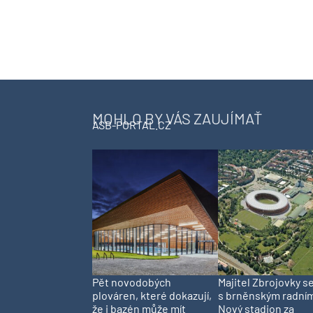
MOHLO BY VÁS ZAUJÍMAŤ
ASB-PORTAL.CZ
Pět novodobých
Majitel Zbrojovky s
plováren, které dokazují,
s brněnským radní
že i bazén může mít
Nový stadion za