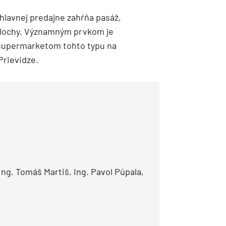
hlavnej predajne zahŕňa pasáž,
 plochy. Významným prvkom je
 supermarketom tohto typu na
Prievidze.
Ing. Tomáš Martiš, Ing. Pavol Púpala,