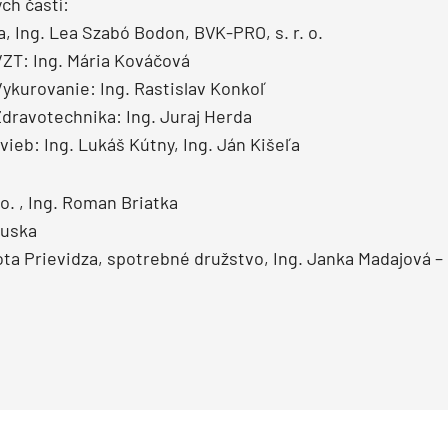
ch častí:
a, Ing. Lea Szabó Bodon, BVK-PRO, s. r. o.
VZT: Ing. Mária Kováčová
ykurovanie: Ing. Rastislav Konkoľ
dravotechnika: Ing. Juraj Herda
vieb: Ing. Lukáš Kútny, Ing. Ján Kišeľa
 o. , Ing. Roman Briatka
nuska
ta Prievidza, spotrebné družstvo, Ing. Janka Madajová 