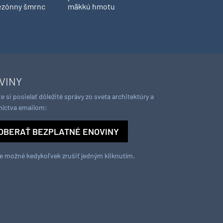
ezónny šmrnc
mäkkú hmotu
VINY
e si posielať dôležité správy zo sveta architektúry a
níctva emailom:
OBERAŤ BEZPLATNÉ ENOVINY
je možné kedykoľvek zrušiť jedným kliknutím.