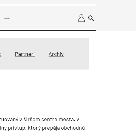
užby
dnikanie
loperov
t
Partneri
Archív
y
riadenia budov
t Summit
troinštalácie
Vykurovanie
EEN
Fotovoltika
Chladenie
y
Klimatizácia a vetranie
urz Milan Murcka
situovaný v širšom centre mesta, v
lny prístup, ktorý prepája obchodnú