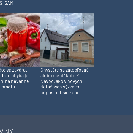
SI SÁM
te sa zavárať
Chystáte sa zatepľovať
 Táto chyba ju
alebo meniť kotol?
ní na nevábne
Návod, ako v nových
 hmotu
dotačných výzvach
neprísť o tisíce eur
VINY