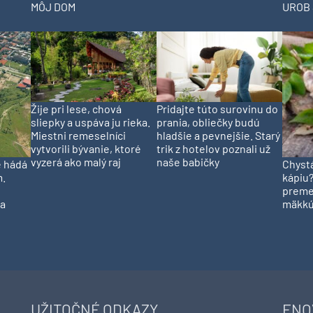
MÔJ DOM
UROB 
Pridajte túto surovinu do
Žije pri lese, chová
prania, obliečky budú
sliepky a uspáva ju rieka.
hladšie a pevnejšie. Starý
Miestni remeselníci
trik z hotelov poznali už
vytvorili bývanie, ktoré
naše babičky
vyzerá ako malý raj
e hádá
Chystá
m.
kápiu?
preme
na
mäkkú
UŽITOČNÉ ODKAZY
ENO