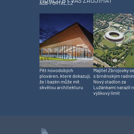
MOHLO BY VÁS ZAUJÍMAŤ
ASB-PORTAL.CZ
Pět novodobých
Majitel Zbrojovky s
plováren, které dokazují,
s brněnským radní
že i bazén může mít
Nový stadion za
skvělou architekturu
Lužánkami narazil 
výškový limit