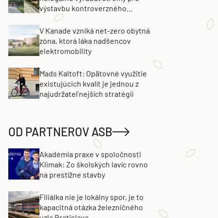
výstavbu kontroverzného
projektu. Developer obvinenie
popiera
V Kanade vzniká net-zero obytná
zóna, ktorá láka nadšencov
elektromobility
Mads Kaltoft: Opätovné využitie
existujúcich kvalít je jednou z
najudržateľnejších stratégií
OD PARTNEROV ASB
Akadémia praxe v spoločnosti
Klimak: Zo školských lavíc rovno
na prestížne stavby
Filiálka nie je lokálny spor, je to
kapacitná otázka železničného
uzla Bratislava