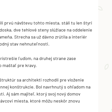
 prvú návštevu tohto miesta, stáli tu len štyri
oska, dve tehlové steny slúžiace na oddelenie
ameňa. Strecha sa už dávno zrútila a interiér
ôvodný stav nehnuteľnosti.
prístrešie ľuďom, na druhej strane zase
o maštaľ pre kravy.
ruktúr sa architekti rozhodli pre vloženie
nnej konštrukcie. Bol navrhnutý s ohľadom na
i. Aj sám majiteľ, ktorý svoj nový domov
právcovi miesta, ktoré môžu neskôr znovu