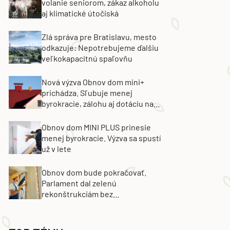
volanie seniorom, zákaz alkoholu
aj klimatické útočiská
Zlá správa pre Bratislavu, mesto
odkazuje: Nepotrebujeme ďalšiu
veľkokapacitnú spaľovňu
Nová výzva Obnov dom mini+
prichádza. Sľubuje menej
byrokracie, zálohu aj dotáciu na
výmenu strechy
Obnov dom MINI PLUS prinesie
menej byrokracie. Výzva sa spustí
už v lete
Obnov dom bude pokračovať.
Parlament dal zelenú
rekonštrukciám bez
energetických certifikátov