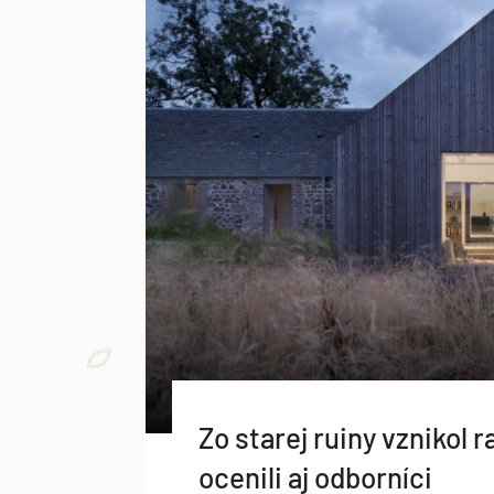
Zo starej ruiny vznikol r
ocenili aj odborníci