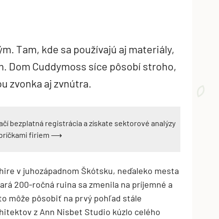
m. Tam, kde sa používajú aj materiály,
om. Dom Cuddymoss síce pôsobí stroho,
u zvonka aj zvnútra.
ačí bezplatná registrácia a získate sektorové analýzy
ebríčkami firiem ⟶
rshire v juhozápadnom Škótsku, neďaleko mesta
ará 200-ročná ruina sa zmenila na príjemné a
to môže pôsobiť na prvý pohľad stále
hitektov z Ann Nisbet Studio kúzlo celého