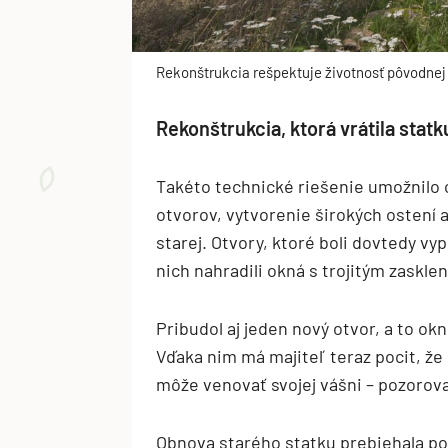
Rekonštrukcia rešpektuje životnosť pôvodne
Rekonštrukcia, ktorá vrátila statk
Takéto technické riešenie umožnil
otvorov, vytvorenie širokých ostení a
starej. Otvory, ktoré boli dovtedy vy
nich nahradili okná s trojitým zaskle
Pribudol aj jeden nový otvor, a to o
Vďaka nim má majiteľ teraz pocit, že
môže venovať svojej vášni – pozorova
Obnova starého statku prebiehala po