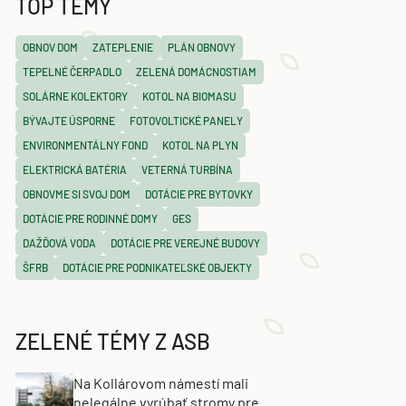
TOP TÉMY
OBNOV DOM
ZATEPLENIE
PLÁN OBNOVY
TEPELNÉ ČERPADLO
ZELENÁ DOMÁCNOSTIAM
SOLÁRNE KOLEKTORY
KOTOL NA BIOMASU
BÝVAJTE ÚSPORNE
FOTOVOLTICKÉ PANELY
ENVIRONMENTÁLNY FOND
KOTOL NA PLYN
ELEKTRICKÁ BATÉRIA
VETERNÁ TURBÍNA
OBNOVME SI SVOJ DOM
DOTÁCIE PRE BYTOVKY
DOTÁCIE PRE RODINNÉ DOMY
GES
DAŽĎOVÁ VODA
DOTÁCIE PRE VEREJNÉ BUDOVY
ŠFRB
DOTÁCIE PRE PODNIKATEĽSKÉ OBJEKTY
ZELENÉ TÉMY Z ASB
Na Kollárovom námestí mali
nelegálne vyrúbať stromy pre