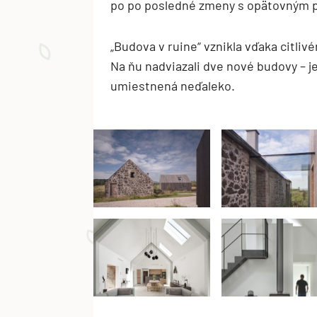
po po posledné zmeny s opätovným pou
„Budova v ruine“ vznikla vďaka citli
Na ňu nadviazali dve nové budovy – j
umiestnená neďaleko.