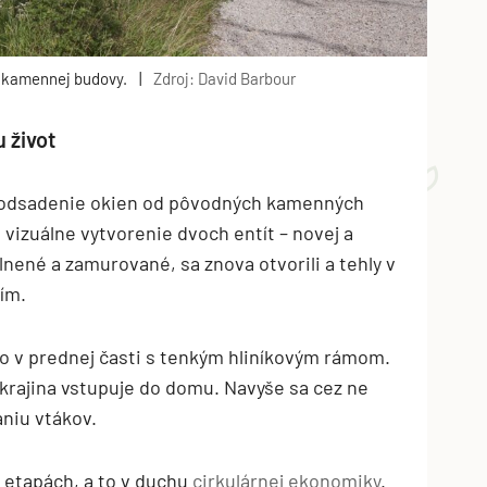
j kamennej budovy.
|
Zdroj: David Barbour
u život
o odsadenie okien od pôvodných kamenných
 vizuálne vytvorenie dvoch entít – novej a
plnené a zamurované, sa znova otvorili a tehly v
ním.
kno v prednej časti s tenkým hliníkovým rámom.
 krajina vstupuje do domu. Navyše sa cez ne
niu vtákov.
 etapách, a to v duchu
cirkulárnej ekonomiky
.