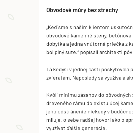
Obvodové múry bez strechy
„Keď sme s našim klientom uskutočnili
obvodové kamenné steny, betónová d
dobytka a jedna vnútorná priečka z k
bol plný sute,“ popísali architekti p
Tá kedysi v jednej časti poskytovala 
zvieratám. Naposledy sa využívala ak
Kvôli minimu zásahov do pôvodných št
dreveného rámu do existujúcej kame
jeho odstránenie niekedy v budúcnost
miluje, o sebe radšej hovorí ako o s
využívať ďalšie generácie.