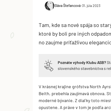
Sláva Štefancová
-
31. júla 2023
Tam, kde sa nové spája so starý
ktoré by boli pre iných odpad
no zaujme príťažlivou elegancio
Poznáte výhody Klubu ASB?
St
slovenského stavebníctva s r
V krásnej krajine grófstva North Ay
Beith, prebehla zaujímavá obnova. St
moderné bývanie. Z diaľky toto mies
opustene. A práve v tom je podľa arc