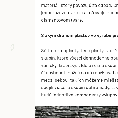
materiál, ktorý považujú za odpad. Ch
jednorazovou vecou a má svoju hodnot
diamantovom tvare.
S akým druhom plastov vo výrobe pr
Sú to termoplasty, teda plasty, kto
skupín, ktoré všetci dennodenne pou
vaničky, krabičky… Ide o rôzne skupin
či ohybnosť. Každá sa dá recyklovať,
medzi sebou, tak ich môžeme miešať 
spojili viacero skupín dohromady, tak
budú jednotlivé komponenty vylupova