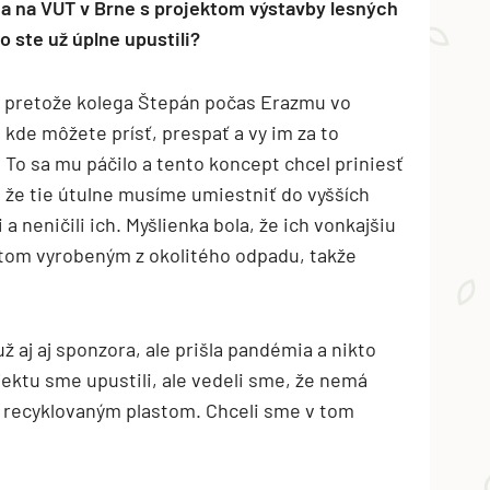
ia na VUT v Brne s projektom výstavby lesných
o ste už úplne upustili?
l, pretože kolega Štepán počas Erazmu vo
 kde môžete prísť, prespať a vy im za to
 To sa mu páčilo a tento koncept chcel priniesť
, že tie útulne musíme umiestniť do vyšších
a neničili ich. Myšlienka bola, že ich vonkajšiu
tom vyrobeným z okolitého odpadu, takže
ž aj aj sponzora, ale prišla pandémia a nikto
jektu sme upustili, ale vedeli sme, že nemá
s recyklovaným plastom. Chceli sme v tom