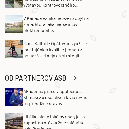
výstavbu kontroverzného
projektu. Developer obvinenie
popiera
V Kanade vzniká net-zero obytná
zóna, ktorá láka nadšencov
elektromobility
Mads Kaltoft: Opätovné využitie
existujúcich kvalít je jednou z
najudržateľnejších stratégií
OD PARTNEROV ASB
Akadémia praxe v spoločnosti
Klimak: Zo školských lavíc rovno
na prestížne stavby
Filiálka nie je lokálny spor, je to
kapacitná otázka železničného
uzla Bratislava