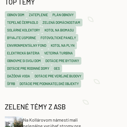
TOP TÉMY
OBNOV DOM
ZATEPLENIE
PLÁN OBNOVY
TEPELNÉ ČERPADLO
ZELENÁ DOMÁCNOSTIAM
SOLÁRNE KOLEKTORY
KOTOL NA BIOMASU
BÝVAJTE ÚSPORNE
FOTOVOLTICKÉ PANELY
ENVIRONMENTÁLNY FOND
KOTOL NA PLYN
ELEKTRICKÁ BATÉRIA
VETERNÁ TURBÍNA
OBNOVME SI SVOJ DOM
DOTÁCIE PRE BYTOVKY
DOTÁCIE PRE RODINNÉ DOMY
GES
DAŽĎOVÁ VODA
DOTÁCIE PRE VEREJNÉ BUDOVY
ŠFRB
DOTÁCIE PRE PODNIKATEĽSKÉ OBJEKTY
ZELENÉ TÉMY Z ASB
Na Kollárovom námestí mali
nelegálne vyrúbať stromy pre