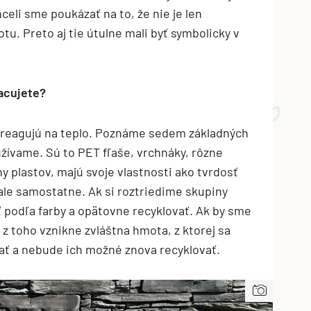
celi sme poukázať na to, že nie je len
u. Preto aj tie útulne mali byť symbolicky v
acujete?
ré reagujú na teplo. Poznáme sedem základných
žívame. Sú to PET fľaše, vrchnáky, rôzne
y plastov, majú svoje vlastnosti ako tvrdosť
 ale samostatne. Ak si roztriedime skupiny
podľa farby a opätovne recyklovať. Ak by sme
 z toho vznikne zvláštna hmota, z ktorej sa
ť a nebude ich možné znova recyklovať.