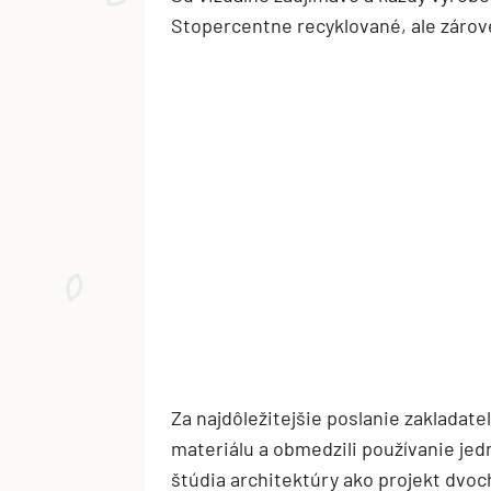
Stopercentne recyklované, ale zárove
Za najdôležitejšie poslanie zakladate
materiálu a obmedzili používanie jed
štúdia architektúry ako projekt dvoc