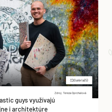
Galéria
(5)
Zdroj: Tereza Oprchalová
astic guys využívajú
jne i architektúre