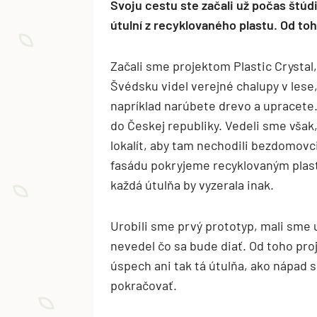
Svoju cestu ste začali už počas štúd
útulní z recyklovaného plastu. Od toh
Začali sme projektom Plastic Crysta
Švédsku videl verejné chalupy v lese,
napríklad narúbete drevo a upracete.
do Českej republiky. Vedeli sme však
lokalít, aby tam nechodili bezdomovci 
fasádu pokryjeme recyklovaným plas
každá útulňa by vyzerala inak.
Urobili sme prvý prototyp, mali sme u
nevedel čo sa bude diať. Od toho pro
úspech ani tak tá útulňa, ako nápad 
pokračovať.