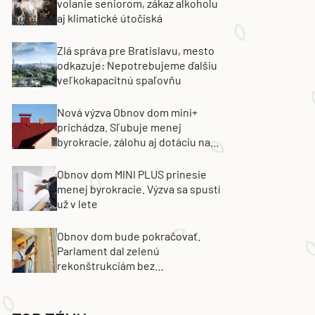
volanie seniorom, zákaz alkoholu
aj klimatické útočiská
Zlá správa pre Bratislavu, mesto
odkazuje: Nepotrebujeme ďalšiu
veľkokapacitnú spaľovňu
Nová výzva Obnov dom mini+
prichádza. Sľubuje menej
byrokracie, zálohu aj dotáciu na
výmenu strechy
Obnov dom MINI PLUS prinesie
menej byrokracie. Výzva sa spustí
už v lete
Obnov dom bude pokračovať.
Parlament dal zelenú
rekonštrukciám bez
energetických certifikátov