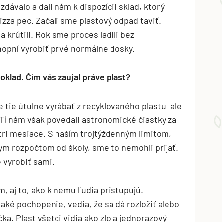
ozdávalo a dali nám k dispozícii sklad, ktorý
pizza pec. Začali sme plastový odpad taviť.
a krútili. Rok sme proces ladili bez
hopní vyrobiť prvé normálne dosky.
oklad. Čím vás zaujal práve plast?
 tie útulne vyrábať z recyklovaného plastu, ale
a. Tí nám však povedali astronomické čiastky za
 tri mesiace. S naším trojtýždenným limitom,
ym rozpočtom od školy, sme to nemohli prijať.
 vyrobiť sami.
m, aj to, ako k nemu ľudia pristupujú.
aké pochopenie, vedia, že sa dá rozložiť alebo
čka. Plast všetci vidia ako zlo a jednorazový