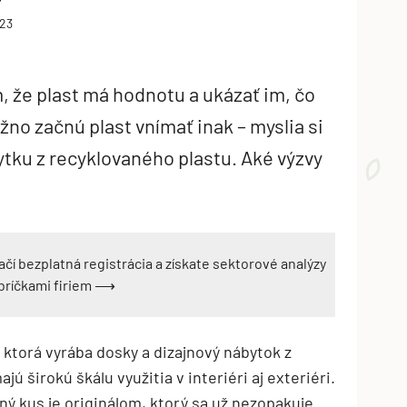
023
, že plast má hodnotu a ukázať im, čo
no začnú plast vnímať inak – myslia si
ytku z recyklovaného plastu. Aké výzvy
ačí bezplatná registrácia a získate sektorové analýzy
ebríčkami firiem ⟶
 ktorá vyrába dosky a dizajnový nábytok z
ú širokú škálu využitia v interiéri aj exteriéri.
ný kus je originálom, ktorý sa už nezopakuje.