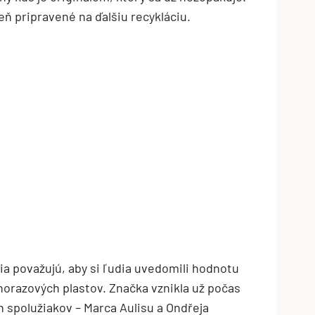
ň pripravené na ďalšiu recykláciu.
lia považujú, aby si ľudia uvedomili hodnotu
norazových plastov. Značka vznikla už počas
h spolužiakov – Marca Aulisu a Ondřeja