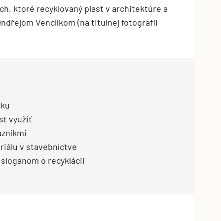
iach, ktoré recyklovaný plast v architektúre a
Ondřejom Venclíkom (na titulnej fotografii
tku
st využiť
azníkmi
riálu v stavebníctve
sloganom o recyklácii