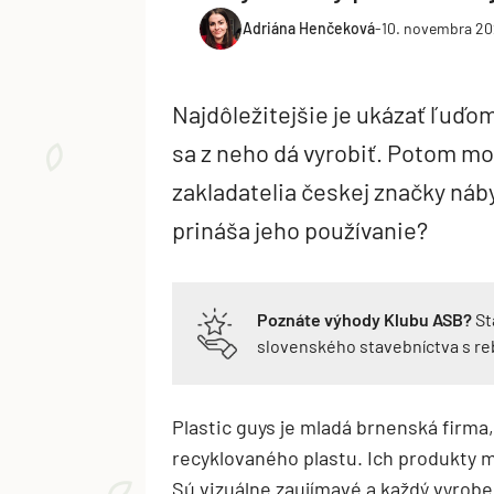
Adriána Henčeková
-
10. novembra 2
Najdôležitejšie je ukázať ľuďom
sa z neho dá vyrobiť. Potom mož
zakladatelia českej značky náb
prináša jeho používanie?
Poznáte výhody Klubu ASB?
St
slovenského stavebníctva s r
Plastic guys je mladá brnenská firma,
recyklovaného plastu. Ich produkty maj
Sú vizuálne zaujímavé a každý vyrobe