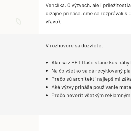
Venclíka. O výzvach, ale i príležitost
dizajne prináša, sme sa rozprávali s 
vľavo).
V rozhovore sa dozviete:
Ako sa z PET fľaše stane kus náby
Na čo všetko sa dá recyklovaný pla
Prečo sú architekti najlepšími zák
Aké výzvy prináša používanie mate
Prečo neveriť všetkým reklamným 