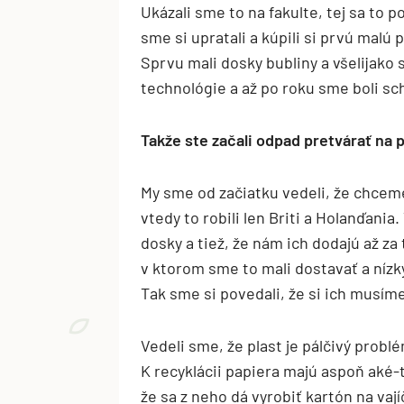
Ukázali sme to na fakulte, tej sa to p
sme si upratali a kúpili si prvú malú 
Sprvu mali dosky bubliny a všelijako s
technológie a až po roku sme boli sc
Takže ste začali odpad pretvárať na p
My sme od začiatku vedeli, že chceme
vtedy to robili len Briti a Holanďani
dosky a tiež, že nám ich dodajú až za
v ktorom sme to mali dostavať a nízk
Tak sme si povedali, že si ich musíme
Vedeli sme, že plast je pálčivý problé
K recyklácii papiera majú aspoň aké-t
že sa z neho dá vyrobiť kartón na vají