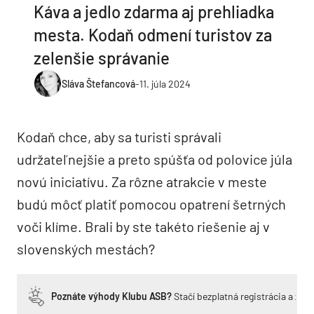
Káva a jedlo zdarma aj prehliadka
mesta. Kodaň odmení turistov za
zelenšie správanie
Sláva Štefancová
-
11. júla 2024
Kodaň chce, aby sa turisti správali
udržateľnejšie a preto spúšťa od polovice júla
novú iniciatívu. Za rôzne atrakcie v meste
budú môcť platiť pomocou opatrení šetrných
voči klíme. Brali by ste takéto riešenie aj v
slovenských mestách?
Poznáte výhody Klubu ASB?
Stačí bezplatná registrácia a zí