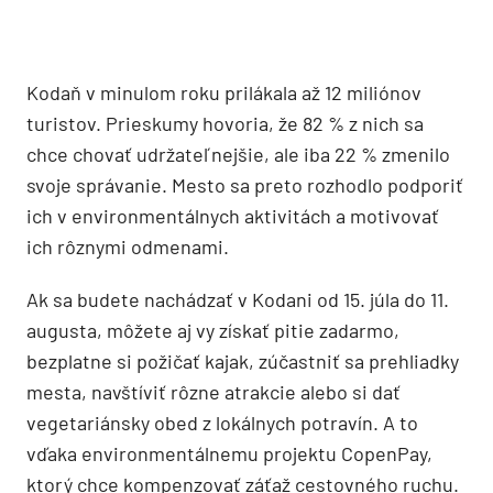
Kodaň v minulom roku prilákala až 12 miliónov
turistov. Prieskumy hovoria, že 82 % z nich sa
chce chovať udržateľnejšie, ale iba 22 % zmenilo
svoje správanie. Mesto sa preto rozhodlo podporiť
ich v environmentálnych aktivitách a motivovať
ich rôznymi odmenami.
Ak sa budete nachádzať v Kodani od 15. júla do 11.
augusta, môžete aj vy získať pitie zadarmo,
bezplatne si požičať kajak, zúčastniť sa prehliadky
mesta, navštíviť rôzne atrakcie alebo si dať
vegetariánsky obed z lokálnych potravín. A to
vďaka environmentálnemu projektu CopenPay,
ktorý chce kompenzovať záťaž cestovného ruchu.