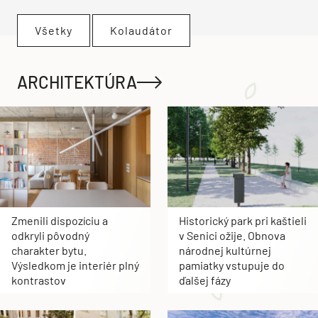
Všetky
Kolaudátor
ARCHITEKTÚRA
Zmenili dispozíciu a
Historický park pri kaštieli
odkryli pôvodný
v Senici ožije. Obnova
charakter bytu.
národnej kultúrnej
Výsledkom je interiér plný
pamiatky vstupuje do
kontrastov
ďalšej fázy