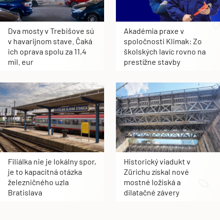
Dva mosty v Trebišove sú
Akadémia praxe v
v havarijnom stave. Čaká
spoločnosti Klimak: Zo
ich oprava spolu za 11,4
školských lavíc rovno na
mil. eur
prestížne stavby
Filiálka nie je lokálny spor,
Historický viadukt v
je to kapacitná otázka
Zürichu získal nové
železničného uzla
mostné ložiská a
Bratislava
dilatačné závery