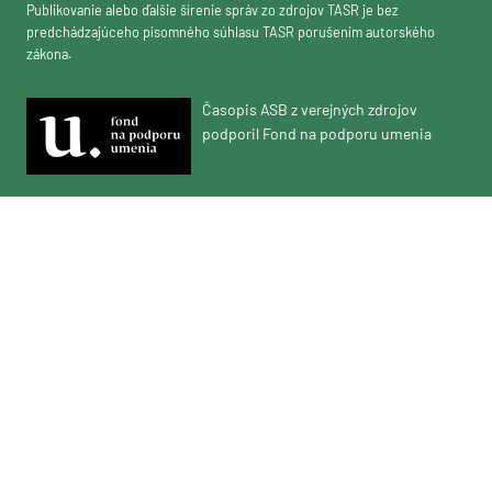
Publikovanie alebo ďalšie šírenie správ zo zdrojov TASR je bez
predchádzajúceho písomného súhlasu TASR porušením autorského
zákona.
Časopis ASB z verejných zdrojov
podporil Fond na podporu umenia