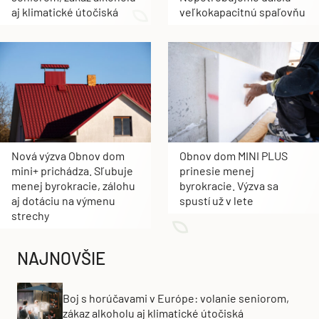
aj klimatické útočiská
veľkokapacitnú spaľovňu
Nová výzva Obnov dom
Obnov dom MINI PLUS
mini+ prichádza. Sľubuje
prinesie menej
menej byrokracie, zálohu
byrokracie. Výzva sa
aj dotáciu na výmenu
spustí už v lete
strechy
NAJNOVŠIE
Boj s horúčavami v Európe: volanie seniorom,
zákaz alkoholu aj klimatické útočiská