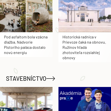
Pod asfaltom bola vzácna
Historická radnica v
dlažba. Nádvorie
Prievoze čaká na obnovu.
Pistoriho paláca dostalo
Ružinov hľadá
novú energiu
zhotoviteľa rozsiahlej
obnovy
STAVEBNÍCTVO