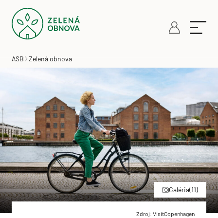
ASB
Zelená obnova
Galéria
(11)
Zdroj: VisitCopenhagen