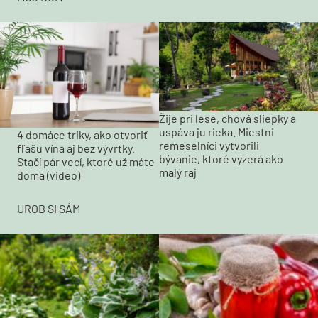
Žije pri lese, chová sliepky a
uspáva ju rieka. Miestni
4 domáce triky, ako otvoriť
remeselníci vytvorili
fľašu vína aj bez vývrtky.
bývanie, ktoré vyzerá ako
Stačí pár vecí, ktoré už máte
malý raj
doma (video)
UROB SI SÁM