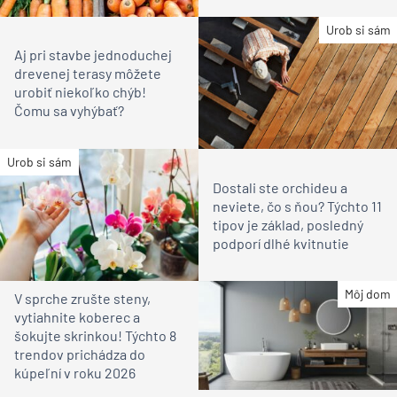
Urob si sám
Aj pri stavbe jednoduchej
drevenej terasy môžete
urobiť niekoľko chýb!
Čomu sa vyhýbať?
Urob si sám
Dostali ste orchideu a
neviete, čo s ňou? Týchto 11
tipov je základ, posledný
podporí dlhé kvitnutie
Môj dom
V sprche zrušte steny,
vytiahnite koberec a
šokujte skrinkou! Týchto 8
trendov prichádza do
kúpeľní v roku 2026