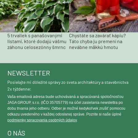
5 trvaliek s panašovanými
Chystáte sa zavárať kápiu?
listami, ktoré dodajú vášmu
Táto chyba ju premení na
záhonu celosezónny šmrnc
nevábne mäkkú hmotu
NEWSLETTER
Posielajte mi dôležité správy zo sveta architektúry a stavebníctva
2x týždenne:
Vaša emailová adresa bude uchovávaná a spracúvaná spoločnosťou
JAGA GROUP, s.r.o. (IČO 35705779) na účel zasielania newslettra po
dobu trvania jeho odberu. Odber je možné kedykoľvek zrušiť pomocou
odkazu uvedeného v každej odoslanej správe. Pozrite si naše úplné
podmienky spracovania osobných údajov
.
O NÁS