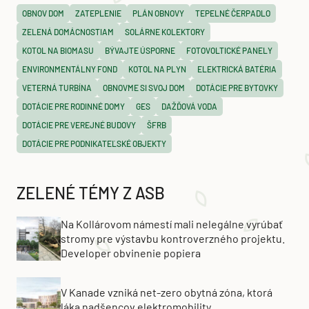
OBNOV DOM
ZATEPLENIE
PLÁN OBNOVY
TEPELNÉ ČERPADLO
ZELENÁ DOMÁCNOSTIAM
SOLÁRNE KOLEKTORY
KOTOL NA BIOMASU
BÝVAJTE ÚSPORNE
FOTOVOLTICKÉ PANELY
ENVIRONMENTÁLNY FOND
KOTOL NA PLYN
ELEKTRICKÁ BATÉRIA
VETERNÁ TURBÍNA
OBNOVME SI SVOJ DOM
DOTÁCIE PRE BYTOVKY
DOTÁCIE PRE RODINNÉ DOMY
GES
DAŽĎOVÁ VODA
DOTÁCIE PRE VEREJNÉ BUDOVY
ŠFRB
DOTÁCIE PRE PODNIKATEĽSKÉ OBJEKTY
ZELENÉ TÉMY Z ASB
Na Kollárovom námestí mali nelegálne vyrúbať
stromy pre výstavbu kontroverzného projektu.
Developer obvinenie popiera
V Kanade vzniká net-zero obytná zóna, ktorá
láka nadšencov elektromobility