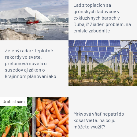
Ľad z topiacich sa
grónskych ľadovcov v
exkluzívnych baroch v
Dubaji? Žiaden problém, na
emisie zabudnite
Zelený radar: Teplotné
rekordy vo svete,
prelomová novela u
susedov aj zákon o
krajinnom plánovaní ako
premárnená šanca
Urob si sám
Mrkvová vňať nepatrí do
koša! Viete, na čo ju
môžete využiť?