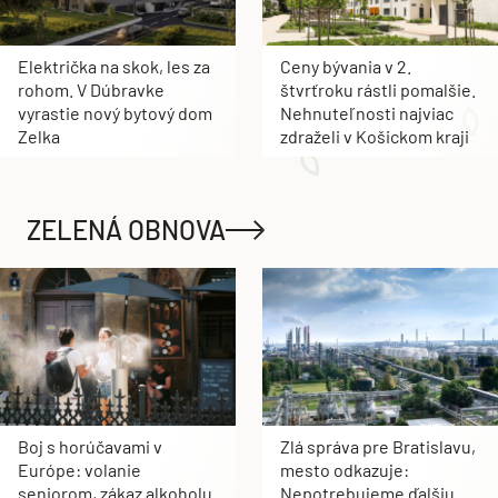
Električka na skok, les za
Ceny bývania v 2.
rohom. V Dúbravke
štvrťroku rástli pomalšie.
vyrastie nový bytový dom
Nehnuteľnosti najviac
Zelka
zdraželi v Košickom kraji
ZELENÁ OBNOVA
Boj s horúčavami v
Zlá správa pre Bratislavu,
Európe: volanie
mesto odkazuje:
seniorom, zákaz alkoholu
Nepotrebujeme ďalšiu