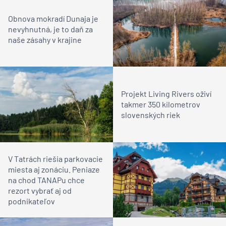
Obnova mokradí Dunaja je
nevyhnutná, je to daň za
naše zásahy v krajine
Projekt Living Rivers oživí
takmer 350 kilometrov
slovenských riek
V Tatrách riešia parkovacie
miesta aj zonáciu. Peniaze
na chod TANAPu chce
rezort vybrať aj od
podnikateľov