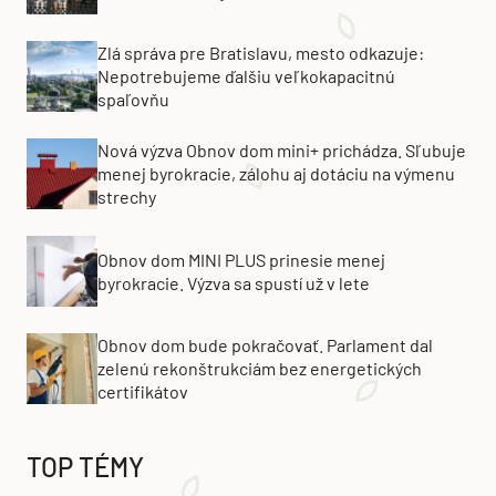
Zlá správa pre Bratislavu, mesto odkazuje:
Nepotrebujeme ďalšiu veľkokapacitnú
spaľovňu
Nová výzva Obnov dom mini+ prichádza. Sľubuje
menej byrokracie, zálohu aj dotáciu na výmenu
strechy
Obnov dom MINI PLUS prinesie menej
byrokracie. Výzva sa spustí už v lete
Obnov dom bude pokračovať. Parlament dal
zelenú rekonštrukciám bez energetických
certifikátov
TOP TÉMY