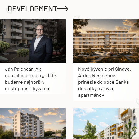
DEVELOPMENT
Ján Palenčár: Ak
Nové bývanie pri Sĺňave.
neurobíme zmeny, stále
Ardea Residence
budeme najhorší v
prinesie do obce Banka
dostupnosti bývania
desiatky bytov a
apartmánov