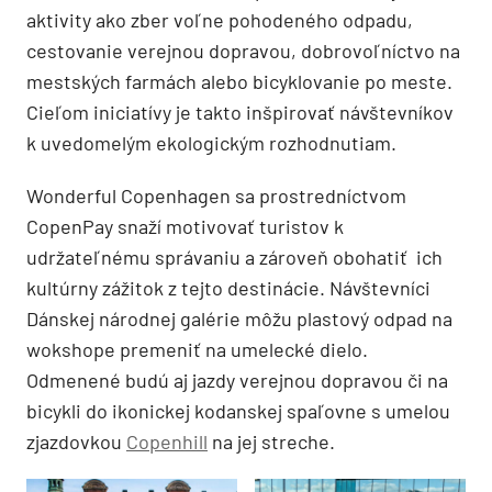
aktivity ako zber voľne pohodeného odpadu,
cestovanie verejnou dopravou, dobrovoľníctvo na
mestských farmách alebo bicyklovanie po meste.
Cieľom iniciatívy je takto inšpirovať návštevníkov
k uvedomelým ekologickým rozhodnutiam.
Wonderful Copenhagen sa prostredníctvom
CopenPay snaží motivovať turistov k
udržateľnému správaniu a zároveň obohatiť ich
kultúrny zážitok z tejto destinácie. Návštevníci
Dánskej národnej galérie môžu plastový odpad na
wokshope premeniť na umelecké dielo.
Odmenené budú aj jazdy verejnou dopravou či na
bicykli do ikonickej kodanskej spaľovne s umelou
zjazdovkou
Copenhill
na jej streche.