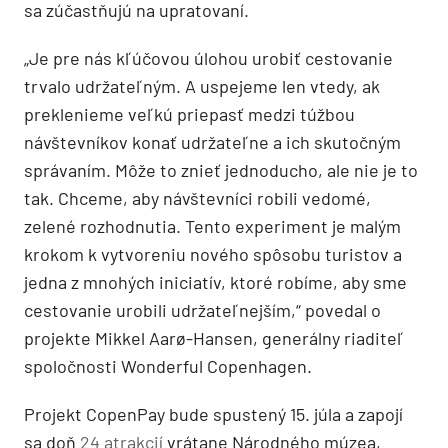
sa zúčastňujú na upratovaní.
„Je pre nás kľúčovou úlohou urobiť cestovanie
trvalo udržateľným. A uspejeme len vtedy, ak
preklenieme veľkú priepasť medzi túžbou
návštevníkov konať udržateľne a ich skutočným
správaním. Môže to znieť jednoducho, ale nie je to
tak. Chceme, aby návštevníci robili vedomé,
zelené rozhodnutia. Tento experiment je malým
krokom k vytvoreniu nového spôsobu turistov a
jedna z mnohých iniciatív, ktoré robíme, aby sme
cestovanie urobili udržateľnejším,“ povedal o
projekte Mikkel Aarø-Hansen, generálny riaditeľ
spoločnosti Wonderful Copenhagen.
Projekt CopenPay bude spustený 15. júla a zapojí
sa doň
24 atrakcií
vrátane Národného múzea,