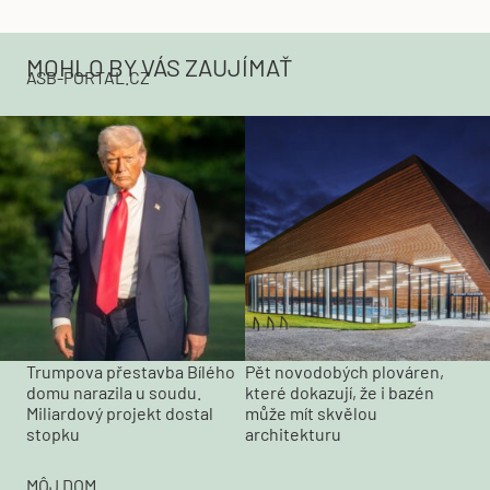
MOHLO BY VÁS ZAUJÍMAŤ
ASB-PORTAL.CZ
Trumpova přestavba Bílého
Pět novodobých plováren,
domu narazila u soudu.
které dokazují, že i bazén
Miliardový projekt dostal
může mít skvělou
stopku
architekturu
MÔJ DOM