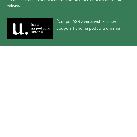
zákona.
Časopis ASB z verejných zdrojov
podporil Fond na podporu umenia