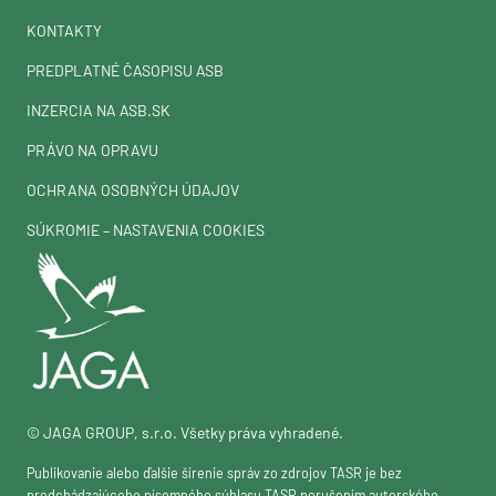
KONTAKTY
PREDPLATNÉ ČASOPISU ASB
INZERCIA NA ASB.SK
PRÁVO NA OPRAVU
OCHRANA OSOBNÝCH ÚDAJOV
SÚKROMIE – NASTAVENIA COOKIES
© JAGA GROUP, s.r.o. Všetky práva vyhradené.
Publikovanie alebo ďalšie šírenie správ zo zdrojov TASR je bez
predchádzajúceho písomného súhlasu TASR porušením autorského