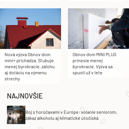
Nová výzva Obnov dom
Obnov dom MINI PLUS
mini+ prichádza. Sľubuje
prinesie menej
menej byrokracie, zálohu
byrokracie. Výzva sa
aj dotáciu na výmenu
spustí už v lete
strechy
NAJNOVŠIE
Boj s horúčavami v Európe: volanie seniorom,
zákaz alkoholu aj klimatické útočiská