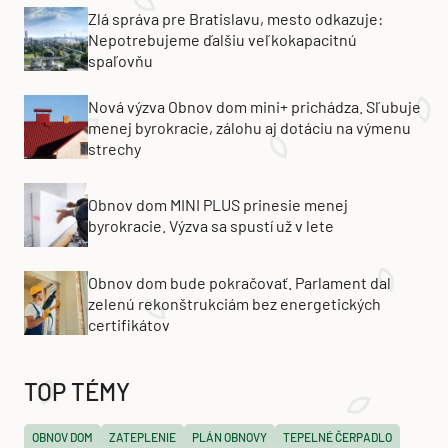
Zlá správa pre Bratislavu, mesto odkazuje:
Nepotrebujeme ďalšiu veľkokapacitnú
spaľovňu
Nová výzva Obnov dom mini+ prichádza. Sľubuje
menej byrokracie, zálohu aj dotáciu na výmenu
strechy
Obnov dom MINI PLUS prinesie menej
byrokracie. Výzva sa spustí už v lete
Obnov dom bude pokračovať. Parlament dal
zelenú rekonštrukciám bez energetických
certifikátov
TOP TÉMY
OBNOV DOM
ZATEPLENIE
PLÁN OBNOVY
TEPELNÉ ČERPADLO