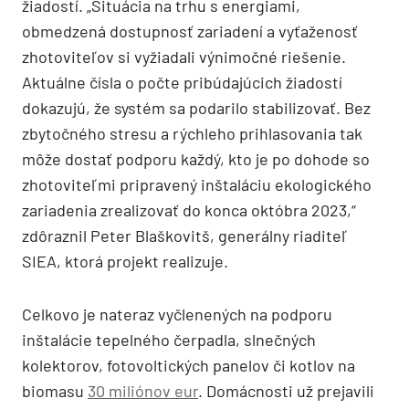
žiadostí. „Situácia na trhu s energiami,
obmedzená dostupnosť zariadení a vyťaženosť
zhotoviteľov si vyžiadali výnimočné riešenie.
Aktuálne čísla o počte pribúdajúcich žiadostí
dokazujú, že systém sa podarilo stabilizovať. Bez
zbytočného stresu a rýchleho prihlasovania tak
môže dostať podporu každý, kto je po dohode so
zhotoviteľmi pripravený inštaláciu ekologického
zariadenia zrealizovať do konca októbra 2023,“
zdôraznil Peter Blaškovitš, generálny riaditeľ
SIEA, ktorá projekt realizuje.
Celkovo je nateraz vyčlenených na podporu
inštalácie tepelného čerpadla, slnečných
kolektorov, fotovoltických panelov či kotlov na
biomasu
30 miliónov eur
. Domácnosti už prejavili