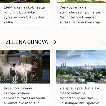
Električka na skok, les za
Ceny bývania v 2.
rohom. V Dúbravke
štvrťroku rástli pomalšie.
vyrastie nový bytový dom
Nehnuteľnosti najviac
Zelka
zdraželi v Košickom kraji
ZELENÁ OBNOVA
Boj s horúčavami v
Zlá správa pre Bratislavu,
Európe: volanie
mesto odkazuje:
seniorom, zákaz alkoholu
Nepotrebujeme ďalšiu
aj klimatické útočiská
veľkokapacitnú spaľovňu