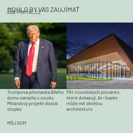
MOHLO BY VÁS ZAUJÍMAŤ
ASB-PORTAL.CZ
Trumpova přestavba Bílého
Pět novodobých plováren,
domu narazila u soudu.
které dokazují, že i bazén
Miliardový projekt dostal
může mít skvělou
stopku
architekturu
MÔJ DOM