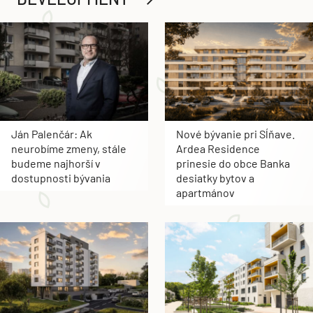
Ján Palenčár: Ak
Nové bývanie pri Sĺňave.
neurobíme zmeny, stále
Ardea Residence
budeme najhorší v
prinesie do obce Banka
dostupnosti bývania
desiatky bytov a
apartmánov