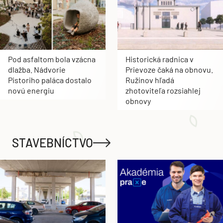
Pod asfaltom bola vzácna
Historická radnica v
dlažba. Nádvorie
Prievoze čaká na obnovu.
Pistoriho paláca dostalo
Ružinov hľadá
novú energiu
zhotoviteľa rozsiahlej
obnovy
STAVEBNÍCTVO