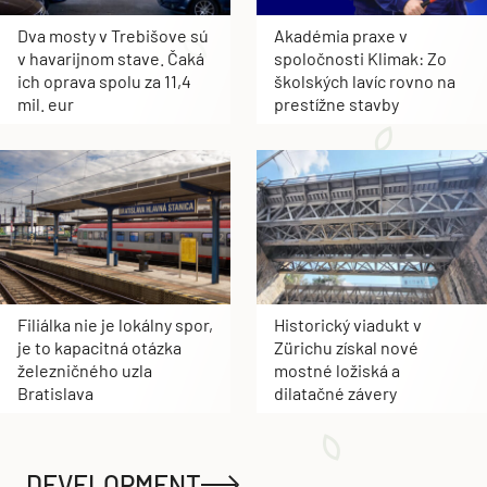
Dva mosty v Trebišove sú
Akadémia praxe v
v havarijnom stave. Čaká
spoločnosti Klimak: Zo
ich oprava spolu za 11,4
školských lavíc rovno na
mil. eur
prestížne stavby
Filiálka nie je lokálny spor,
Historický viadukt v
je to kapacitná otázka
Zürichu získal nové
železničného uzla
mostné ložiská a
Bratislava
dilatačné závery
DEVELOPMENT