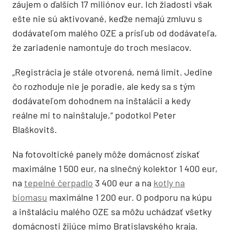
záujem o ďalších 17 miliónov eur. Ich žiadosti však
ešte nie sú aktivované, keďže nemajú zmluvu s
dodávateľom malého OZE a prísľub od dodávateľa,
že zariadenie namontuje do troch mesiacov.
„Registrácia je stále otvorená, nemá limit. Jedine
čo rozhoduje nie je poradie, ale kedy sa s tým
dodávateľom dohodnem na inštalácii a kedy
reálne mi to nainštaluje,“ podotkol Peter
Blaškovitš.
Na fotovoltické panely môže domácnosť získať
maximálne 1 500 eur, na slnečný kolektor 1 400 eur,
na
tepelné čerpadlo
3 400 eur a na
kotly na
biomasu
maximálne 1 200 eur. O podporu na kúpu
a inštaláciu malého OZE sa môžu uchádzať všetky
domácnosti žijúce mimo Bratislavského kraja.