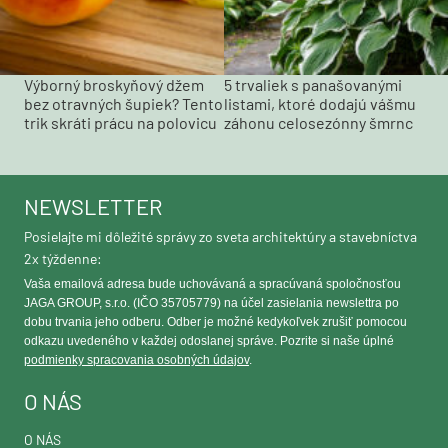
Výborný broskyňový džem
5 trvaliek s panašovanými
bez otravných šupiek? Tento
listami, ktoré dodajú vášmu
trik skráti prácu na polovicu
záhonu celosezónny šmrnc
NEWSLETTER
Posielajte mi dôležité správy zo sveta architektúry a stavebníctva
2x týždenne:
Vaša emailová adresa bude uchovávaná a spracúvaná spoločnosťou
JAGA GROUP, s.r.o. (IČO 35705779) na účel zasielania newslettra po
dobu trvania jeho odberu. Odber je možné kedykoľvek zrušiť pomocou
odkazu uvedeného v každej odoslanej správe. Pozrite si naše úplné
podmienky spracovania osobných údajov
.
O NÁS
O NÁS