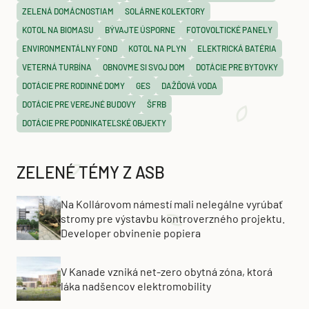
ZELENÁ DOMÁCNOSTIAM
SOLÁRNE KOLEKTORY
KOTOL NA BIOMASU
BÝVAJTE ÚSPORNE
FOTOVOLTICKÉ PANELY
ENVIRONMENTÁLNY FOND
KOTOL NA PLYN
ELEKTRICKÁ BATÉRIA
VETERNÁ TURBÍNA
OBNOVME SI SVOJ DOM
DOTÁCIE PRE BYTOVKY
DOTÁCIE PRE RODINNÉ DOMY
GES
DAŽĎOVÁ VODA
DOTÁCIE PRE VEREJNÉ BUDOVY
ŠFRB
DOTÁCIE PRE PODNIKATEĽSKÉ OBJEKTY
ZELENÉ TÉMY Z ASB
Na Kollárovom námestí mali nelegálne vyrúbať
stromy pre výstavbu kontroverzného projektu.
Developer obvinenie popiera
V Kanade vzniká net-zero obytná zóna, ktorá
láka nadšencov elektromobility