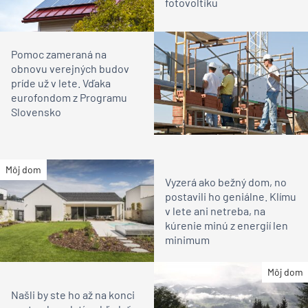
fotovoltiku
Pomoc zameraná na
obnovu verejných budov
príde už v lete. Vďaka
eurofondom z Programu
Slovensko
Môj dom
Vyzerá ako bežný dom, no
postavili ho geniálne. Klímu
v lete ani netreba, na
kúrenie minú z energií len
minimum
Môj dom
Našli by ste ho až na konci