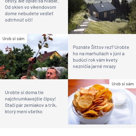
cesty, ale oplatí sa hľadať.
Od okien vo víkendovom
dome nebudete vedieť
odtrhnúť oči!
Urob si sám
Poznáte Šittov rez? Urobte
ho na marhuliach v júni a
budúci rok vám kvety
nezničia jarné mrazy
Urob si sám
Urobte si doma tie
najchrumkavejšie čipsy!
Stačí pár zemiakov a trik,
ktorý mení všetko