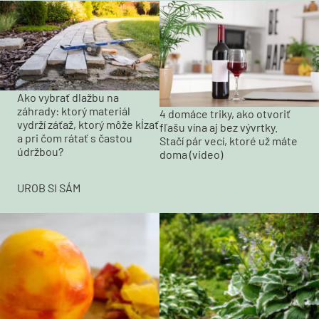
Ako vybrať dlažbu na
záhrady: ktorý materiál
4 domáce triky, ako otvoriť
vydrží záťaž, ktorý môže kĺzať
fľašu vína aj bez vývrtky.
a pri čom rátať s častou
Stačí pár vecí, ktoré už máte
údržbou?
doma (video)
UROB SI SÁM