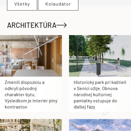
Všetky
Kolaudátor
ARCHITEKTÚRA
Zmenili dispozíciu a
Historický park pri kaštieli
odkryli pôvodný
v Senici ožije. Obnova
charakter bytu.
národnej kultúrnej
Výsledkom je interiér plný
pamiatky vstupuje do
kontrastov
ďalšej fázy