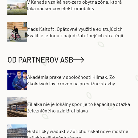
V Kanade vzniká net-zero obytná zóna, ktorá
láka nadšencov elektromobility
Mads Kaltoft: Opätovné využitie existujúcich
kvalít je jednou z najudržateľnejších stratégií
OD PARTNEROV ASB
Akadémia praxe v spoločnosti Klimak: Zo
školských lavíc rovno na prestížne stavby
Filiálka nie je lokálny spor, je to kapacitná otázka
železničného uzla Bratislava
Historický viadukt v Zürichu získal nové mostné
ložiská a dilatačné závery