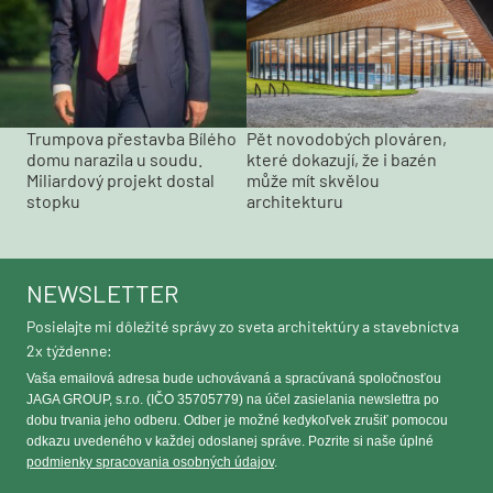
Trumpova přestavba Bílého
Pět novodobých plováren,
domu narazila u soudu.
které dokazují, že i bazén
Miliardový projekt dostal
může mít skvělou
stopku
architekturu
NEWSLETTER
Posielajte mi dôležité správy zo sveta architektúry a stavebníctva
2x týždenne:
Vaša emailová adresa bude uchovávaná a spracúvaná spoločnosťou
JAGA GROUP, s.r.o. (IČO 35705779) na účel zasielania newslettra po
dobu trvania jeho odberu. Odber je možné kedykoľvek zrušiť pomocou
odkazu uvedeného v každej odoslanej správe. Pozrite si naše úplné
podmienky spracovania osobných údajov
.