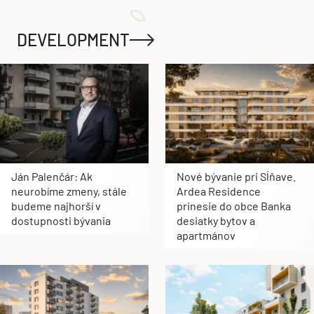
DEVELOPMENT
Ján Palenčár: Ak
Nové bývanie pri Sĺňave.
neurobíme zmeny, stále
Ardea Residence
budeme najhorší v
prinesie do obce Banka
dostupnosti bývania
desiatky bytov a
apartmánov