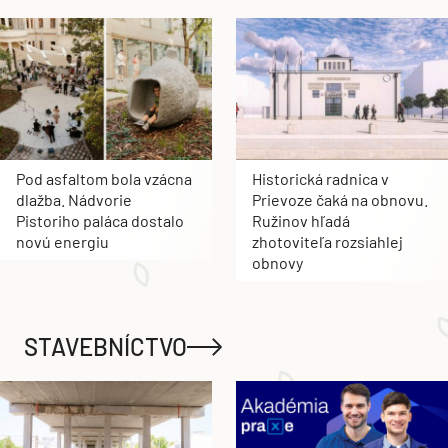
Pod asfaltom bola vzácna
Historická radnica v
dlažba. Nádvorie
Prievoze čaká na obnovu.
Pistoriho paláca dostalo
Ružinov hľadá
novú energiu
zhotoviteľa rozsiahlej
obnovy
STAVEBNÍCTVO