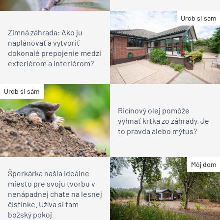
Urob si sám
Zimná záhrada: Ako ju
naplánovať a vytvoriť
dokonalé prepojenie medzi
exteriérom a interiérom?
Urob si sám
Ricínový olej pomôže
vyhnať krtka zo záhrady. Je
to pravda alebo mýtus?
Môj dom
Šperkárka našla ideálne
miesto pre svoju tvorbu v
nenápadnej chate na lesnej
čistinke. Užíva si tam
božský pokoj