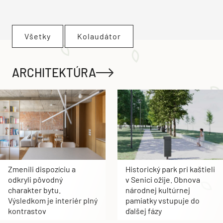
Všetky
Kolaudátor
ARCHITEKTÚRA
Zmenili dispozíciu a
Historický park pri kaštieli
odkryli pôvodný
v Senici ožije. Obnova
charakter bytu.
národnej kultúrnej
Výsledkom je interiér plný
pamiatky vstupuje do
kontrastov
ďalšej fázy