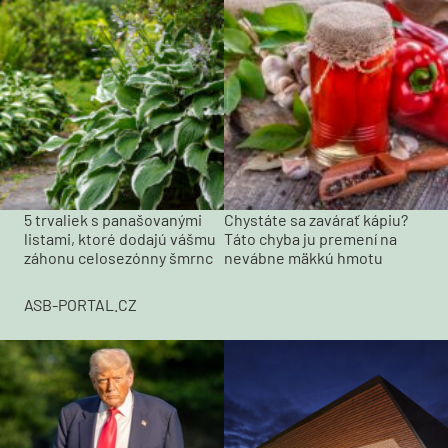
5 trvaliek s panašovanými
Chystáte sa zavárať kápiu?
listami, ktoré dodajú vášmu
Táto chyba ju premení na
záhonu celosezónny šmrnc
nevábne mäkkú hmotu
ASB-PORTAL.CZ