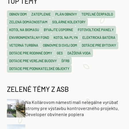
TOP TÉMY
OBNOV DOM
ZATEPLENIE
PLÁN OBNOVY
TEPELNÉ ČERPADLO
ZELENÁ DOMÁCNOSTIAM
SOLÁRNE KOLEKTORY
KOTOL NA BIOMASU
BÝVAJTE ÚSPORNE
FOTOVOLTICKÉ PANELY
ENVIRONMENTÁLNY FOND
KOTOL NA PLYN
ELEKTRICKÁ BATÉRIA
VETERNÁ TURBÍNA
OBNOVME SI SVOJ DOM
DOTÁCIE PRE BYTOVKY
DOTÁCIE PRE RODINNÉ DOMY
GES
DAŽĎOVÁ VODA
DOTÁCIE PRE VEREJNÉ BUDOVY
ŠFRB
DOTÁCIE PRE PODNIKATEĽSKÉ OBJEKTY
ZELENÉ TÉMY Z ASB
Na Kollárovom námestí mali nelegálne vyrúbať
stromy pre výstavbu kontroverzného projektu.
Developer obvinenie popiera