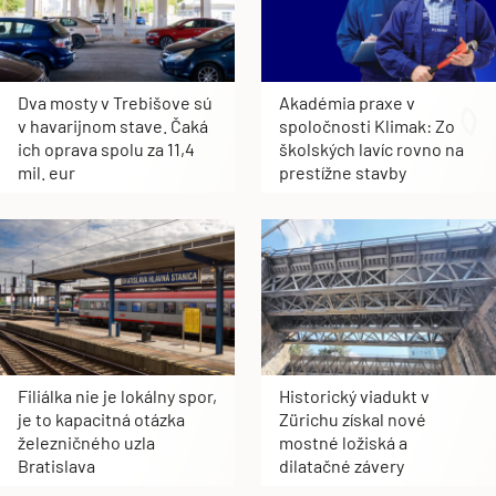
Dva mosty v Trebišove sú
Akadémia praxe v
v havarijnom stave. Čaká
spoločnosti Klimak: Zo
ich oprava spolu za 11,4
školských lavíc rovno na
mil. eur
prestížne stavby
Filiálka nie je lokálny spor,
Historický viadukt v
je to kapacitná otázka
Zürichu získal nové
železničného uzla
mostné ložiská a
Bratislava
dilatačné závery