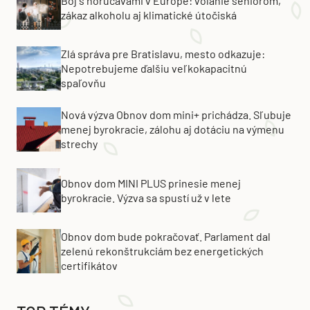
Boj s horúčavami v Európe: volanie seniorom,
zákaz alkoholu aj klimatické útočiská
Zlá správa pre Bratislavu, mesto odkazuje:
Nepotrebujeme ďalšiu veľkokapacitnú
spaľovňu
Nová výzva Obnov dom mini+ prichádza. Sľubuje
menej byrokracie, zálohu aj dotáciu na výmenu
strechy
Obnov dom MINI PLUS prinesie menej
byrokracie. Výzva sa spustí už v lete
Obnov dom bude pokračovať. Parlament dal
zelenú rekonštrukciám bez energetických
certifikátov