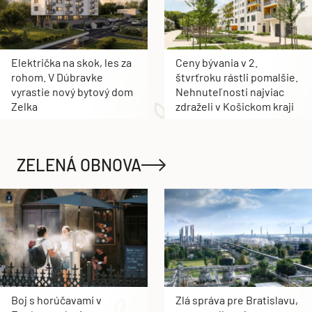
Električka na skok, les za
Ceny bývania v 2.
rohom. V Dúbravke
štvrťroku rástli pomalšie.
vyrastie nový bytový dom
Nehnuteľnosti najviac
Zelka
zdraželi v Košickom kraji
ZELENÁ OBNOVA
Boj s horúčavami v
Zlá správa pre Bratislavu,