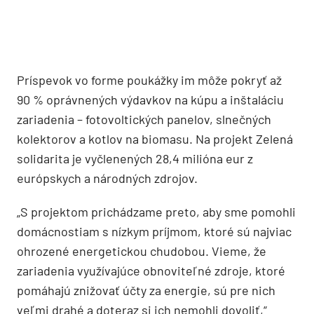
Príspevok vo forme poukážky im môže pokryť až
90 % oprávnených výdavkov na kúpu a inštaláciu
zariadenia – fotovoltických panelov, slnečných
kolektorov a kotlov na biomasu. Na projekt Zelená
solidarita je vyčlenených 28,4 milióna eur z
európskych a národných zdrojov.
„S projektom prichádzame preto, aby sme pomohli
domácnostiam s nízkym príjmom, ktoré sú najviac
ohrozené energetickou chudobou. Vieme, že
zariadenia využívajúce obnoviteľné zdroje, ktoré
pomáhajú znižovať účty za energie, sú pre nich
veľmi drahé a doteraz si ich nemohli dovoliť,“