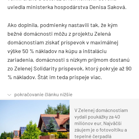
uviedla ministerka hospodárstva Denisa Saková.
Ako doplnila, podmienky nastavili tak, že kým
bežné domácnosti môžu z projektu Zelená
domácnostiam získať príspevok v maximálnej
výške 50 % nákladov na kúpu a inštaláciu
zariadenia, domácnosti s nízkym príjmom dostanú
zo Zelenej Solidarity príspevok, ktorý pokryje až 90
% nákladov. Štát im teda prispeje viac.
V Zelenej domácnostiam
vydali poukážky za 40
miliónov eur. Najväčší
záujem je o fotovoltiku a
tepelné čerpadlá