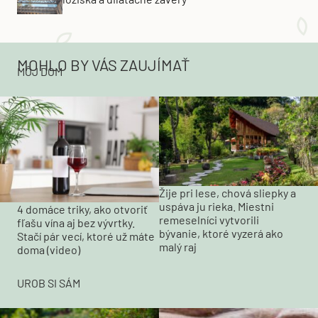
MOHLO BY VÁS ZAUJÍMAŤ
MÔJ DOM
Žije pri lese, chová sliepky a
uspáva ju rieka. Miestni
4 domáce triky, ako otvoriť
remeselníci vytvorili
fľašu vína aj bez vývrtky.
bývanie, ktoré vyzerá ako
Stačí pár vecí, ktoré už máte
malý raj
doma (video)
UROB SI SÁM