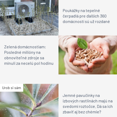
Poukážky na tepelné
čerpadlá pre ďalších 360
domácností sú už rozdané
Zelená domácnostiam:
Posledné milióny na
obnoviteľné zdroje sa
minuli za necelú pol hodinu
Urob si sám
Jemné pavučinky na
izbových rastlinách majú na
svedomí roztočce. Dá sa ich
zbaviť aj bez chémie?