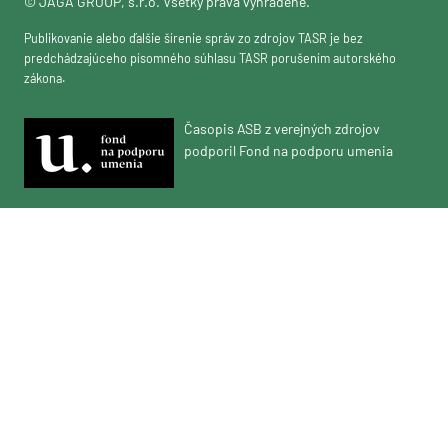
© JAGA GROUP, s.r.o. Všetky práva vyhradené.
Publikovanie alebo ďalšie šírenie správ zo zdrojov TASR je bez
predchádzajúceho písomného súhlasu TASR porušením autorského
zákona.
Časopis ASB z verejných zdrojov
podporil Fond na podporu umenia