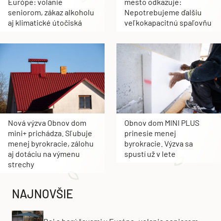
Európe: volanie
mesto odkazuje:
seniorom, zákaz alkoholu
Nepotrebujeme ďalšiu
aj klimatické útočiská
veľkokapacitnú spaľovňu
Nová výzva Obnov dom
Obnov dom MINI PLUS
mini+ prichádza. Sľubuje
prinesie menej
menej byrokracie, zálohu
byrokracie. Výzva sa
aj dotáciu na výmenu
spustí už v lete
strechy
NAJNOVŠIE