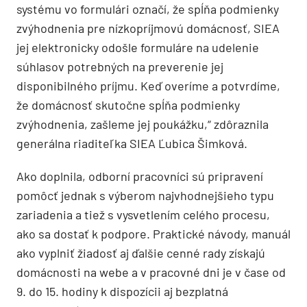
systému vo formulári označí, že spĺňa podmienky
zvýhodnenia pre nízkopríjmovú domácnosť, SIEA
jej elektronicky odošle formuláre na udelenie
súhlasov potrebných na preverenie jej
disponibilného príjmu. Keď overíme a potvrdíme,
že domácnosť skutočne spĺňa podmienky
zvýhodnenia, zašleme jej poukážku,“ zdôraznila
generálna riaditeľka SIEA Ľubica Šimková.
Ako doplnila, odborní pracovníci sú pripravení
pomôcť jednak s výberom najvhodnejšieho typu
zariadenia a tiež s vysvetlením celého procesu,
ako sa dostať k podpore. Praktické návody, manuál
ako vyplniť žiadosť aj ďalšie cenné rady získajú
domácnosti na webe a v pracovné dni je v čase od
9. do 15. hodiny k dispozícii aj bezplatná