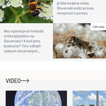
prišla invázna včela.
Slovenskí vedci prosia
verejnosť o pomoc
Záhrada
Ako vyzerá prvé hniezdo
sršňa ázijského na
Slovensku? A bolí jeho
bodnutie? Toto odhalil
výskum slovenských
vedcov
VIDEO