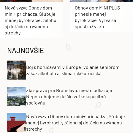
Nová výzva Obnov dom
Obnov dom MINI PLUS
mini+ prichádza. Sľubuje
prinesie menej
menej byrokracie, zálohu
byrokracie. Výzva sa
aj dotáciu na výmenu
spustí už v lete
strechy
NAJNOVŠIE
Boj s horúčavami v Európe: volanie seniorom,
zákaz alkoholu aj klimatické útočiská
Zlá správa pre Bratislavu, mesto odkazuje:
Nepotrebujeme ďalšiu veľkokapacitnú
spaľovňu
Nová výzva Obnov dom mini+ prichádza. Sľubuje
menej byrokracie, zálohu aj dotáciu na výmenu
strechy