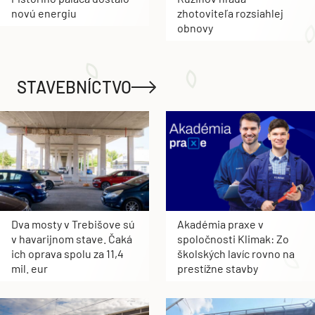
novú energiu
zhotoviteľa rozsiahlej
obnovy
STAVEBNÍCTVO
Dva mosty v Trebišove sú
Akadémia praxe v
v havarijnom stave. Čaká
spoločnosti Klimak: Zo
ich oprava spolu za 11,4
školských lavíc rovno na
mil. eur
prestížne stavby