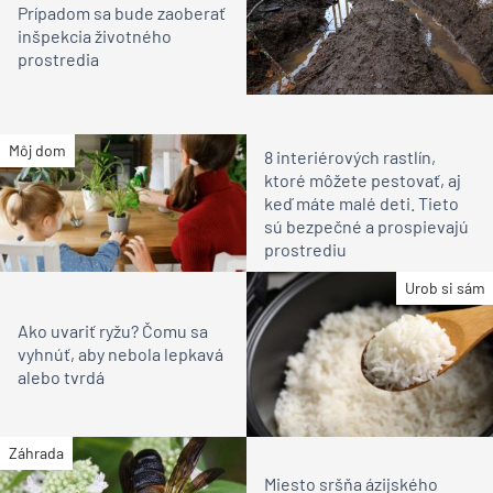
Prípadom sa bude zaoberať
inšpekcia životného
prostredia
Môj dom
8 interiérových rastlín,
ktoré môžete pestovať, aj
keď máte malé deti. Tieto
sú bezpečné a prospievajú
prostrediu
Urob si sám
Ako uvariť ryžu? Čomu sa
vyhnúť, aby nebola lepkavá
alebo tvrdá
Záhrada
Miesto sršňa ázijského