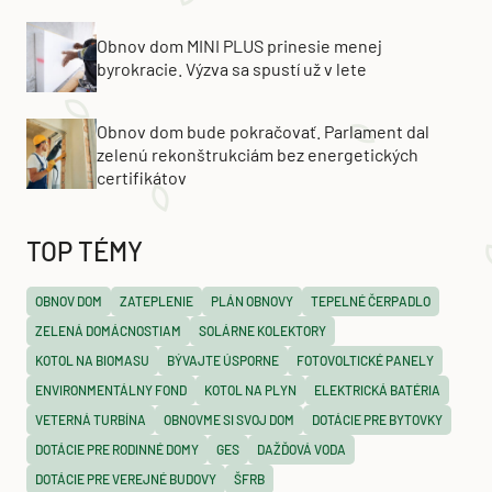
Obnov dom MINI PLUS prinesie menej
byrokracie. Výzva sa spustí už v lete
Obnov dom bude pokračovať. Parlament dal
zelenú rekonštrukciám bez energetických
certifikátov
TOP TÉMY
OBNOV DOM
ZATEPLENIE
PLÁN OBNOVY
TEPELNÉ ČERPADLO
ZELENÁ DOMÁCNOSTIAM
SOLÁRNE KOLEKTORY
KOTOL NA BIOMASU
BÝVAJTE ÚSPORNE
FOTOVOLTICKÉ PANELY
ENVIRONMENTÁLNY FOND
KOTOL NA PLYN
ELEKTRICKÁ BATÉRIA
VETERNÁ TURBÍNA
OBNOVME SI SVOJ DOM
DOTÁCIE PRE BYTOVKY
DOTÁCIE PRE RODINNÉ DOMY
GES
DAŽĎOVÁ VODA
DOTÁCIE PRE VEREJNÉ BUDOVY
ŠFRB