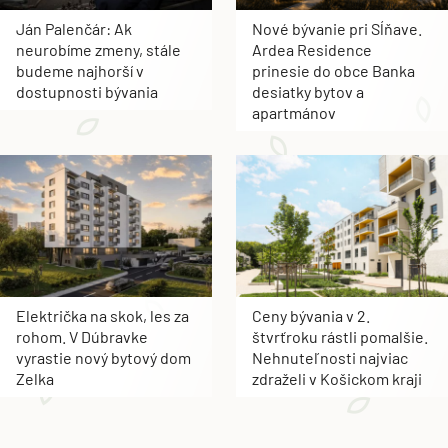
Ján Palenčár: Ak
Nové bývanie pri Sĺňave.
neurobíme zmeny, stále
Ardea Residence
budeme najhorší v
prinesie do obce Banka
dostupnosti bývania
desiatky bytov a
apartmánov
Električka na skok, les za
Ceny bývania v 2.
rohom. V Dúbravke
štvrťroku rástli pomalšie.
vyrastie nový bytový dom
Nehnuteľnosti najviac
Zelka
zdraželi v Košickom kraji