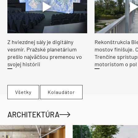
Z hviezdnej sály je digitálny
Rekonštrukcia Bi
vesmír. Pražské planetárium
mostov finišuje. 
prešlo najväčšou premenou vo
Trenčíne sprístup
svojej histórii
motoristom o pol 
Všetky
Kolaudátor
ARCHITEKTÚRA