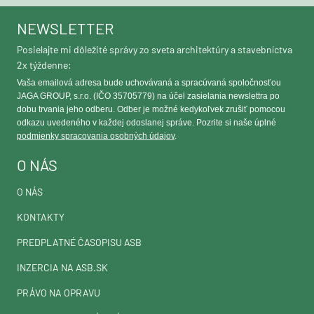
NEWSLETTER
Posielajte mi dôležité správy zo sveta architektúry a stavebníctva
2x týždenne:
Vaša emailová adresa bude uchovávaná a spracúvaná spoločnosťou
JAGA GROUP, s.r.o. (IČO 35705779) na účel zasielania newslettra po
dobu trvania jeho odberu. Odber je možné kedykoľvek zrušiť pomocou
odkazu uvedeného v každej odoslanej správe. Pozrite si naše úplné
podmienky spracovania osobných údajov
.
O NÁS
O NÁS
KONTAKTY
PREDPLATNÉ ČASOPISU ASB
INZERCIA NA ASB.SK
PRÁVO NA OPRAVU