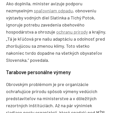
Ako doplnila, minister avizuje podporu
nezmyselným
spaľovniam odpadu
, obnoveniu
výstavby vodných diel Slatinka a Tichý Potok,
ignoruje potrebu zavedenia obehového
hospodárstva a ohrozuje
ochranu prírody
a krajiny.
„Tá je kľúčová pre našu adaptáciu a odolnosť pred
zhoršujúcou sa zmenou klímy. Toto všetko
nakoniec tvrdo dopadne na všetkých obyvateľov
Slovenska,“ povedala.
Tarabove personálne výmeny
Obrovským problémom je pre organizácie
ochraňujúce prírodu spôsob výmeny vedúcich
predstaviteľov na ministerstve a v dôležitých
rezortných inštitúciách. Až na pár výnimiek
riadiace posty organizácií, ktoré spadajú pod MŽP,