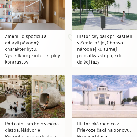
Zmenili dispozíciu a
Historický park pri kaštieli
odkryli pôvodný
v Senici ožije. Obnova
charakter bytu.
národnej kultúrnej
Výsledkom je interiér plný
pamiatky vstupuje do
kontrastov
ďalšej fázy
Pod asfaltom bola vzácna
Historická radnica v
dlažba. Nádvorie
Prievoze čaká na obnovu.
Pistoriho paláca dostalo
Ružinov hľadá