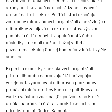
navrhovanie funkčných riešení a ich realizácia zo
strany politikov sú často nahrádzané slovnými
útokmi na tretí sektor. Politici, ktorí označujú
zástupcov mimovládnych organizácií a nezávislých
odborníkov za pijavice a ekoteroristov, výrazne
pomáhajú šíriť nenávisť v spoločnosti, čoho
dôsledky sme mali možnosť už aj vidieť,“
poznamenal ekológ Ondrej Kameniar z Iniciatívy My
sme les.
Experti a expertky z neziskových organizácií
pritom dlhodobo nahrádzajú štát pri zapájaní
verejnosti, vypracovaní odborných podkladov,
prepájaní ministerstiev, kontrole politikov, a to
všetko väčšinou zdarma. „Organizácie, na ktoré
útočia, nahrádzajú štát aj v praktickej ochrane
prírody,” doplnil Ondrej Kameniar.