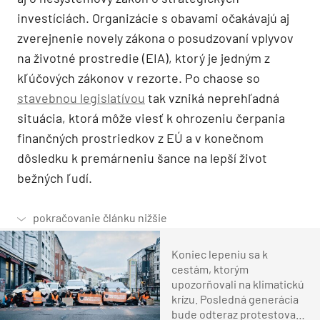
investíciách. Organizácie s obavami očakávajú aj
zverejnenie novely zákona o posudzovaní vplyvov
na životné prostredie (EIA), ktorý je jedným z
kľúčových zákonov v rezorte. Po chaose so
stavebnou legislatívou
tak vzniká neprehľadná
situácia, ktorá môže viesť k ohrozeniu čerpania
finančných prostriedkov z EÚ a v konečnom
dôsledku k premárneniu šance na lepší život
bežných ľudí.
Koniec lepeniu sa k
cestám, ktorým
upozorňovali na klimatickú
krízu. Posledná generácia
bude odteraz protestovať