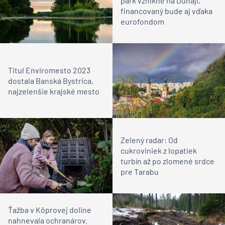
park vznikne na Dunaji,
financovaný bude aj vďaka
eurofondom
Titul Enviromesto 2023
dostala Banská Bystrica,
najzelenšie krajské mesto
Zelený radar: Od
cukroviniek z lopatiek
turbín až po zlomené srdce
pre Tarabu
Ťažba v Kôprovej doline
nahnevala ochranárov.