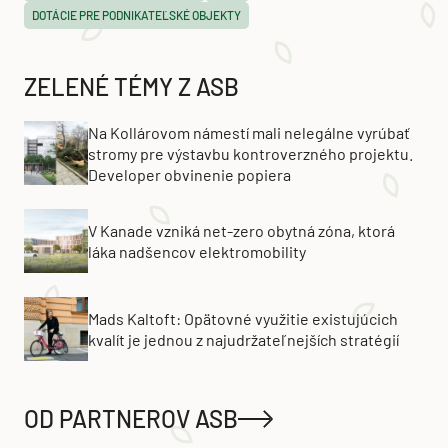
DOTÁCIE PRE PODNIKATEĽSKÉ OBJEKTY
ZELENÉ TÉMY Z ASB
Na Kollárovom námestí mali nelegálne vyrúbať
stromy pre výstavbu kontroverzného projektu.
Developer obvinenie popiera
V Kanade vzniká net-zero obytná zóna, ktorá
láka nadšencov elektromobility
Mads Kaltoft: Opätovné využitie existujúcich
kvalít je jednou z najudržateľnejších stratégií
OD PARTNEROV ASB