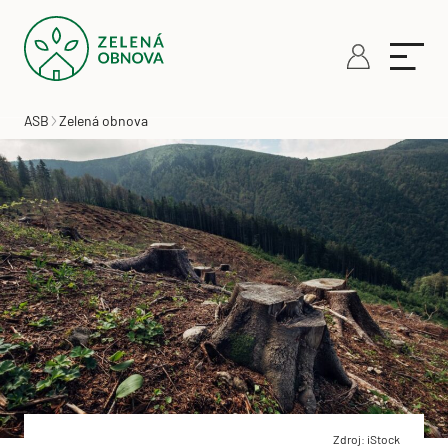
ASB
Zelená obnova
Zdroj: iStock