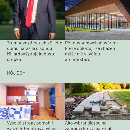
Trumpova přestavba Bílého
Pět novodobých plováren,
domu narazila u soudu.
které dokazují, že i bazén
Miliardový projekt dostal
může mít skvělou
stopku
architekturu
MÔJ DOM
Vysoké stropy pomohli
Ako vybrať dlažbu na
využiť 40-metrový byt na
záhrady: ktorý materiál