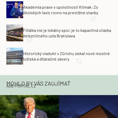
Akadémia praxe v spoločnosti Klimak: Zo
školských lavíc rovno na prestížne stavby
Filiálka nie je lokálny spor, je to kapacitná otázka
železničného uzla Bratislava
Historický viadukt v Zürichu získal nové mostné
ložiská a dilatačné závery
MOHLO BY VÁS ZAUJÍMAŤ
ASB-PORTAL.CZ