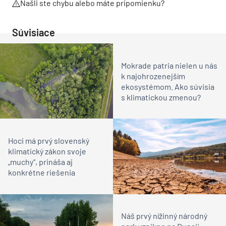
Našli ste chybu alebo máte pripomienku?
Súvisiace
Mokrade patria nielen u nás
k najohrozenejším
ekosystémom. Ako súvisia
s klimatickou zmenou?
Hoci má prvý slovenský
klimatický zákon svoje
„muchy“, prináša aj
konkrétne riešenia
Náš prvý nížinný národný