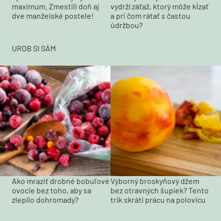
maximum. Zmestili doň aj
vydrží záťaž, ktorý môže kĺzať
dve manželské postele!
a pri čom rátať s častou
údržbou?
UROB SI SÁM
Ako mraziť drobné bobuľové
Výborný broskyňový džem
ovocie bez toho, aby sa
bez otravných šupiek? Tento
zlepilo dohromady?
trik skráti prácu na polovicu