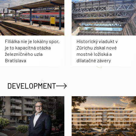
Filiálka nie je lokálny spor,
Historický viadukt v
je to kapacitná otázka
Zürichu získal nové
železničného uzla
mostné ložiská a
Bratislava
dilatačné závery
DEVELOPMENT