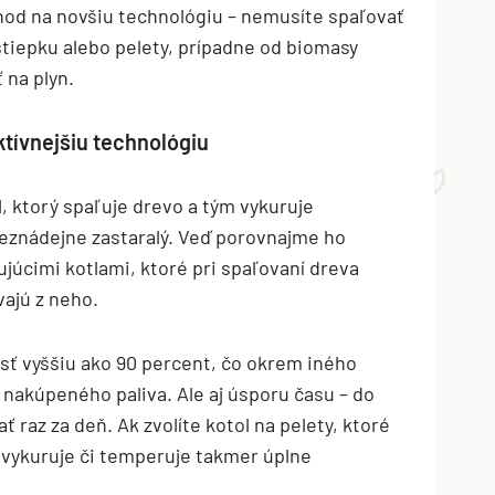
chod na novšiu technológiu – nemusíte spaľovať
 štiepku alebo pelety, prípadne od biomasy
 na plyn.
ktívnejšiu technológiu
, ktorý spaľuje drevo a tým vykuruje
eznádejne zastaralý. Veď porovnajme ho
júcimi kotlami, ktoré pri spaľovaní dreva
vajú z neho.
ť vyššiu ako 90 percent, čo okrem iného
akúpeného paliva. Ale aj úsporu času – do
 raz za deň. Ak zvolíte kotol na pelety, ktoré
 vykuruje či temperuje takmer úplne