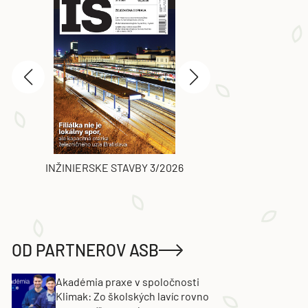
INŽINIERSKE STAVBY 3/2026
ASB
OD PARTNEROV ASB
Akadémia praxe v spoločnosti
Klimak: Zo školských lavíc rovno