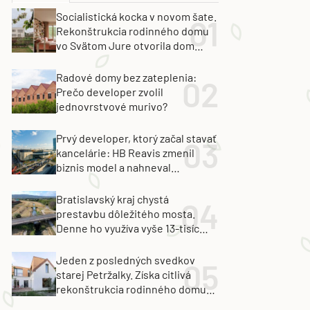
Socialistická kocka v novom šate.
Rekonštrukcia rodinného domu
vo Svätom Jure otvorila dom
krajine aj svetlu
Radové domy bez zateplenia:
Prečo developer zvolil
jednovrstvové murivo?
Prvý developer, ktorý začal stavať
kancelárie: HB Reavis zmenil
biznis model a nahneval
investorov
Bratislavský kraj chystá
prestavbu dôležitého mosta.
Denne ho využíva vyše 13-tisíc
vozidiel
Jeden z posledných svedkov
starej Petržalky. Získa citlivá
rekonštrukcia rodinného domu
cenu za architektúru?