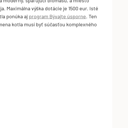
za moderný, spaľujúci biomasu, a miesto
ja. Maximálna výška dotácie je 1500 eur. Isté
tla ponúka aj
program Bývajte úsporne
. Ten
mena kotla musí byť súčasťou komplexného
TZB HAUSTECHNIK 3/2026