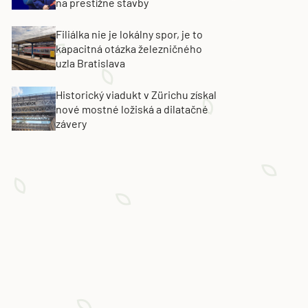
na prestížne stavby
Filiálka nie je lokálny spor, je to
kapacitná otázka železničného
uzla Bratislava
Historický viadukt v Zürichu získal
nové mostné ložiská a dilatačné
závery