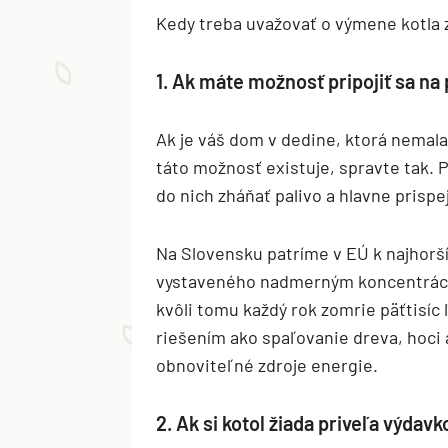
Kedy treba uvažovať o výmene kotla 
1. Ak máte možnosť pripojiť sa na 
Ak je váš dom v dedine, ktorá nemala 
táto možnosť existuje, spravte tak. P
do nich zháňať palivo a hlavne prispe
Na Slovensku patríme v EÚ k najhorší
vystaveného nadmerným koncentráciá
kvôli tomu každý rok zomrie päťtisíc ľ
riešením ako spaľovanie dreva, hoci a
obnoviteľné zdroje energie.
2. Ak si kotol žiada priveľa výdav