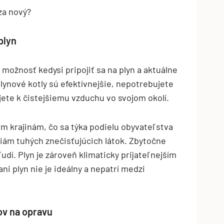
za nový?
plyn
možnosť kedysi pripojiť sa na plyn a aktuálne
lynové kotly sú efektívnejšie, nepotrebujete
jete k čistejšiemu vzduchu vo svojom okolí.
m krajinám, čo sa týka podielu obyvateľstva
m tuhých znečisťujúcich látok. Zbytočne
udí. Plyn je zároveň klimaticky prijateľnejším
ni plyn nie je ideálny a nepatrí medzi
kov na opravu