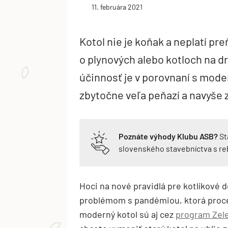
11. februára 2021
Kotol nie je koňak a neplatí pre
o plynových alebo kotloch na dr
účinnosť je v porovnaní s mode
zbytočne veľa peňazí a navyše 
Poznáte výhody Klubu ASB?
St
slovenského stavebníctva s r
Hoci na nové pravidlá pre kotlíkové do
problémom s pandémiou, ktorá proces
moderný kotol sú aj cez
program Zel