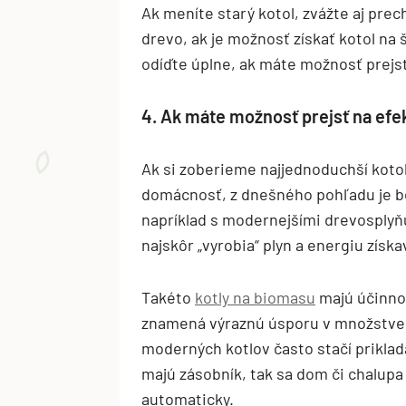
Ak meníte starý kotol, zvážte aj pre
drevo, ak je možnosť získať kotol na
odíďte úplne, ak máte možnosť prejsť
4. Ak máte možnosť prejsť na efe
Ak si zoberieme najjednoduchší kotol
domácnosť, z dnešného pohľadu je b
napríklad s modernejšími drevosplyňu
najskôr „vyrobia“ plyn a energiu získa
Takéto
kotly na biomasu
majú účinnos
znamená výraznú úsporu v množstve n
moderných kotlov často stačí prikladať
majú zásobník, tak sa dom či chalupa
automaticky.