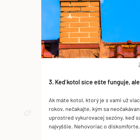
3. Keď kotol síce ešte funguje, ale
Ak máte kotol, ktorý je s vami už vi
rokov, nečakajte, kým sa neočakávan
uprostred vykurovacej sezóny, keď sú
najvyššie. Nehovoriac o diskomforte,