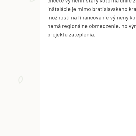
chcete vymeniť starý kotol na uhlie 
inštalácie je mimo bratislavského kra
možnosti na financovanie výmeny ko
nemá regionálne obmedzenie, no vý
projektu zateplenia.