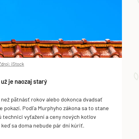
Zdroj: iStock
 už je naozaj starý
ac než pätnásť rokov alebo dokonca dvadsať
e pokazí. Podľa Murphyho zákona sa to stane
 technici vyťažení a ceny nových kotlov
 keď sa doma nebude pár dní kúriť.