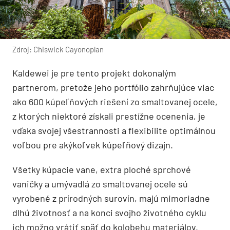
Zdroj: Chiswick Cayonoplan
Kaldewei je pre tento projekt dokonalým
partnerom, pretože jeho portfólio zahrňujúce viac
ako 600 kúpeľňových riešení zo smaltovanej ocele,
z ktorých niektoré získali prestížne ocenenia, je
vďaka svojej všestrannosti a flexibilite optimálnou
voľbou pre akýkoľvek kúpeľňový dizajn.
Všetky kúpacie vane, extra ploché sprchové
vaničky a umývadlá zo smaltovanej ocele sú
vyrobené z prírodných surovín, majú mimoriadne
dlhú životnosť a na konci svojho životného cyklu
ich možno vrátiť späť do kolobehu materiálov.