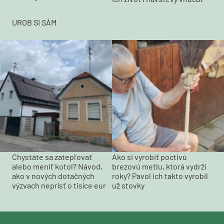
UROB SI SÁM
Chystáte sa zatepľovať
Ako si vyrobiť poctivú
alebo meniť kotol? Návod,
brezovú metlu, ktorá vydrží
ako v nových dotačných
roky? Pavol ich takto vyrobil
výzvach neprísť o tisíce eur
už stovky