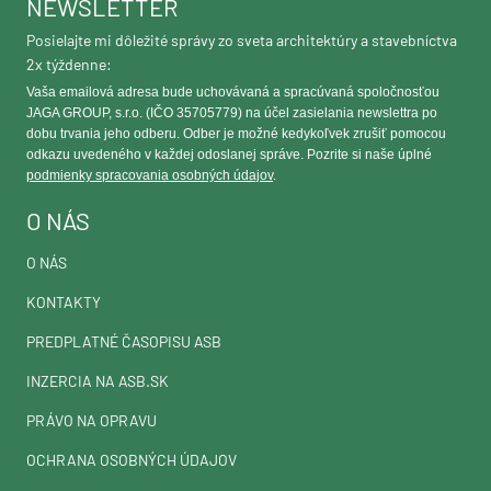
NEWSLETTER
Posielajte mi dôležité správy zo sveta architektúry a stavebníctva
2x týždenne:
Vaša emailová adresa bude uchovávaná a spracúvaná spoločnosťou
JAGA GROUP, s.r.o. (IČO 35705779) na účel zasielania newslettra po
dobu trvania jeho odberu. Odber je možné kedykoľvek zrušiť pomocou
odkazu uvedeného v každej odoslanej správe. Pozrite si naše úplné
podmienky spracovania osobných údajov
.
O NÁS
O NÁS
KONTAKTY
PREDPLATNÉ ČASOPISU ASB
INZERCIA NA ASB.SK
PRÁVO NA OPRAVU
OCHRANA OSOBNÝCH ÚDAJOV