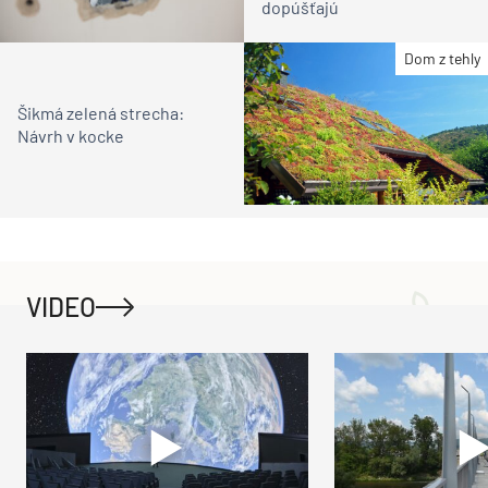
dopúšťajú
Dom z tehly
Šikmá zelená strecha:
Návrh v kocke
VIDEO