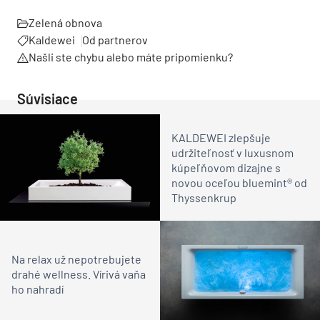
Zelená obnova
Kaldewei
Od partnerov
Našli ste chybu alebo máte pripomienku?
Súvisiace
KALDEWEI zlepšuje
udržiteľnosť v luxusnom
kúpeľňovom dizajne s
novou oceľou bluemint® od
Thyssenkrup
Na relax už nepotrebujete
drahé wellness. Vírivá vaňa
ho nahradí