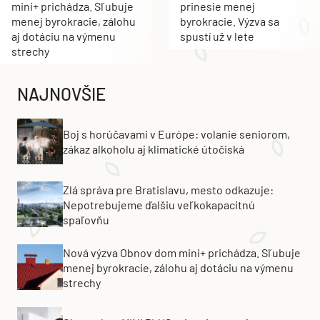
mini+ prichádza. Sľubuje
prinesie menej
menej byrokracie, zálohu
byrokracie. Výzva sa
aj dotáciu na výmenu
spustí už v lete
strechy
NAJNOVŠIE
Boj s horúčavami v Európe: volanie seniorom,
zákaz alkoholu aj klimatické útočiská
Zlá správa pre Bratislavu, mesto odkazuje:
Nepotrebujeme ďalšiu veľkokapacitnú
spaľovňu
Nová výzva Obnov dom mini+ prichádza. Sľubuje
menej byrokracie, zálohu aj dotáciu na výmenu
strechy