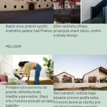
Babiš chce změnit využití
Dům na břehu Vltavy
známého paláce nad Prahou
propojuje staré zdivo, umění
a český design
MÔJ DOM
Pridajte túto surovinu do
prania, obliečky budú
Deti odrástli, rodičia majú
hladšie a pevnejšie. Starý
bývanie presne podľa seba.
trik z hotelov poznali už naše
V novom dome je všetko pre
babičky
ich život i návštevy vnúčat