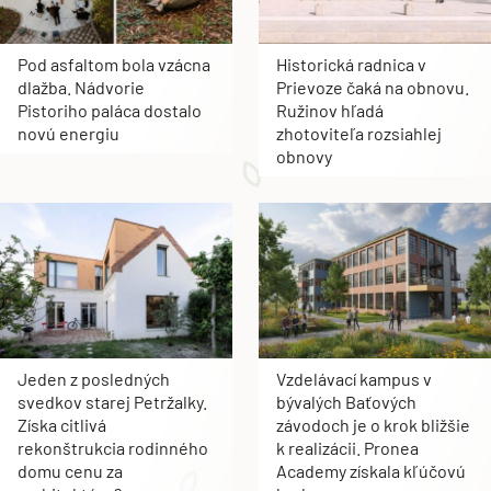
Pod asfaltom bola vzácna
Historická radnica v
dlažba. Nádvorie
Prievoze čaká na obnovu.
Pistoriho paláca dostalo
Ružinov hľadá
novú energiu
zhotoviteľa rozsiahlej
obnovy
Jeden z posledných
Vzdelávací kampus v
svedkov starej Petržalky.
bývalých Baťových
Získa citlivá
závodoch je o krok bližšie
rekonštrukcia rodinného
k realizácii. Pronea
domu cenu za
Academy získala kľúčovú