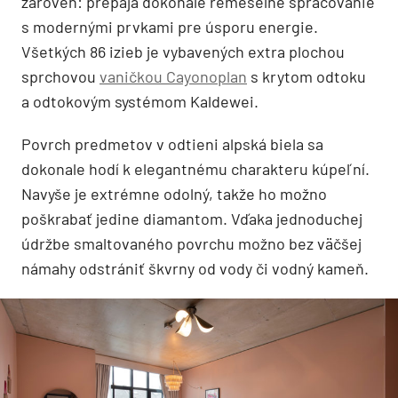
zároveň: prepája dokonalé remeselné spracovanie
s modernými prvkami pre úsporu energie.
Všetkých 86 izieb je vybavených extra plochou
sprchovou
vaničkou Cayonoplan
s krytom odtoku
a odtokovým systémom Kaldewei.
Povrch predmetov v odtieni alpská biela sa
dokonale hodí k elegantnému charakteru kúpeľní.
Navyše je extrémne odolný, takže ho možno
poškrabať jedine diamantom. Vďaka jednoduchej
údržbe smaltovaného povrchu možno bez väčšej
námahy odstrániť škvrny od vody či vodný kameň.