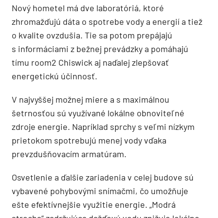
Nový hometel má dve laboratóriá, ktoré
zhromažďujú dáta o spotrebe vody a energií a tiež
o kvalite ovzdušia. Tie sa potom prepájajú
s informáciami z bežnej prevádzky a pomáhajú
tímu room2 Chiswick aj naďalej zlepšovať
energetickú účinnosť.
V najvyššej možnej miere a s maximálnou
šetrnosťou sú využívané lokálne obnoviteľné
zdroje energie. Napríklad sprchy s veľmi nízkym
prietokom spotrebujú menej vody vďaka
prevzdušňovacím armatúram.
Osvetlenie a ďalšie zariadenia v celej budove sú
vybavené pohybovými snímačmi, čo umožňuje
ešte efektívnejšie využitie energie. „Modrá
strecha“ zadržujúca dažďovú vodu znižuje lokálne