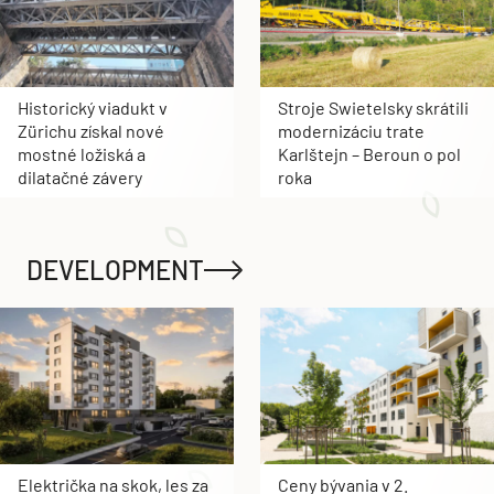
Historický viadukt v
Stroje Swietelsky skrátili
Zürichu získal nové
modernizáciu trate
mostné ložiská a
Karlštejn – Beroun o pol
dilatačné závery
roka
DEVELOPMENT
Električka na skok, les za
Ceny bývania v 2.