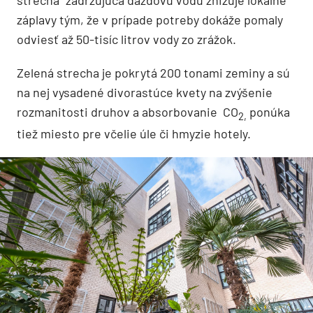
záplavy tým, že v prípade potreby dokáže pomaly
odviesť až 50-tisíc litrov vody zo zrážok.
Zelená strecha je pokrytá 200 tonami zeminy a sú
na nej vysadené divorastúce kvety na zvýšenie
rozmanitosti druhov a absorbovanie CO
ponúka
2,
tiež miesto pre včelie úle či hmyzie hotely.