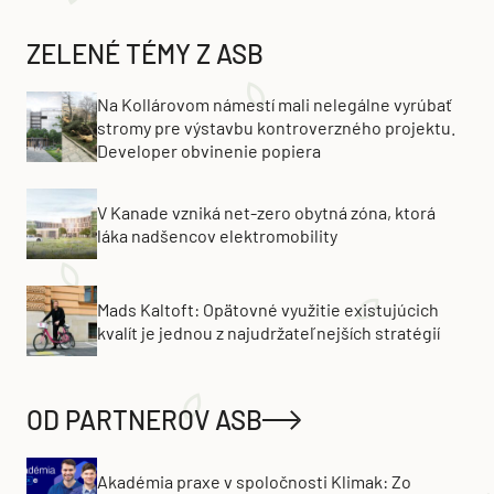
ZELENÉ TÉMY Z ASB
Na Kollárovom námestí mali nelegálne vyrúbať
stromy pre výstavbu kontroverzného projektu.
Developer obvinenie popiera
V Kanade vzniká net-zero obytná zóna, ktorá
láka nadšencov elektromobility
Mads Kaltoft: Opätovné využitie existujúcich
kvalít je jednou z najudržateľnejších stratégií
OD PARTNEROV ASB
Akadémia praxe v spoločnosti Klimak: Zo