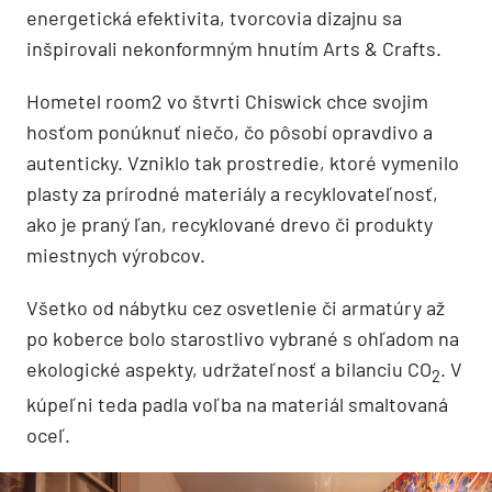
energetická efektivita, tvorcovia dizajnu sa
inšpirovali nekonformným hnutím Arts & Crafts.
Hometel room2 vo štvrti Chiswick chce svojim
hosťom ponúknuť niečo, čo pôsobí opravdivo a
autenticky. Vzniklo tak prostredie, ktoré vymenilo
plasty za prírodné materiály a recyklovateľnosť,
ako je praný ľan, recyklované drevo či produkty
miestnych výrobcov.
Všetko od nábytku cez osvetlenie či armatúry až
po koberce bolo starostlivo vybrané s ohľadom na
ekologické aspekty, udržateľnosť a bilanciu CO
. V
2
kúpeľni teda padla voľba na materiál smaltovaná
oceľ.