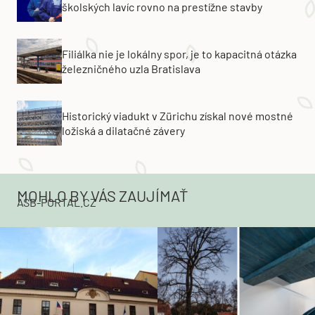
školských lavíc rovno na prestížne stavby
Filiálka nie je lokálny spor, je to kapacitná otázka
železničného uzla Bratislava
Historický viadukt v Zürichu získal nové mostné
ložiská a dilatačné závery
MOHLO BY VÁS ZAUJÍMAŤ
ASB-PORTAL.CZ