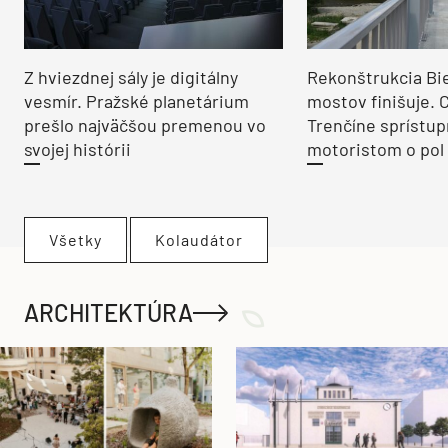
Z hviezdnej sály je digitálny
Rekonštrukcia Bi
vesmír. Pražské planetárium
mostov finišuje. 
prešlo najväčšou premenou vo
Trenčíne sprístup
svojej histórii
motoristom o pol 
Všetky
Kolaudátor
ARCHITEKTÚRA