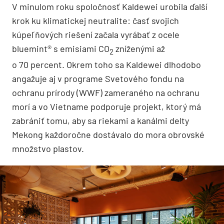
V minulom roku spoločnosť Kaldewei urobila ďalší
krok ku klimatickej neutralite: časť svojich
kúpeľňových riešení začala vyrábať z ocele
bluemint® s emisiami CO
zníženými až
2
o 70 percent. Okrem toho sa Kaldewei dlhodobo
angažuje aj v programe Svetového fondu na
ochranu prírody (WWF) zameraného na ochranu
morí a vo Vietname podporuje projekt, ktorý má
zabrániť tomu, aby sa riekami a kanálmi delty
Mekong každoročne dostávalo do mora obrovské
množstvo plastov.