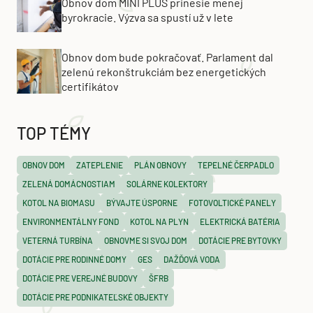
Obnov dom MINI PLUS prinesie menej
byrokracie. Výzva sa spustí už v lete
Obnov dom bude pokračovať. Parlament dal
zelenú rekonštrukciám bez energetických
certifikátov
TOP TÉMY
OBNOV DOM
ZATEPLENIE
PLÁN OBNOVY
TEPELNÉ ČERPADLO
ZELENÁ DOMÁCNOSTIAM
SOLÁRNE KOLEKTORY
KOTOL NA BIOMASU
BÝVAJTE ÚSPORNE
FOTOVOLTICKÉ PANELY
ENVIRONMENTÁLNY FOND
KOTOL NA PLYN
ELEKTRICKÁ BATÉRIA
VETERNÁ TURBÍNA
OBNOVME SI SVOJ DOM
DOTÁCIE PRE BYTOVKY
DOTÁCIE PRE RODINNÉ DOMY
GES
DAŽĎOVÁ VODA
DOTÁCIE PRE VEREJNÉ BUDOVY
ŠFRB
DOTÁCIE PRE PODNIKATEĽSKÉ OBJEKTY