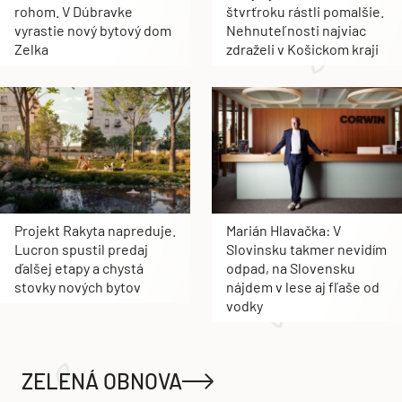
rohom. V Dúbravke
štvrťroku rástli pomalšie.
vyrastie nový bytový dom
Nehnuteľnosti najviac
Zelka
zdraželi v Košickom kraji
Projekt Rakyta napreduje.
Marián Hlavačka: V
Lucron spustil predaj
Slovinsku takmer nevidím
ďalšej etapy a chystá
odpad, na Slovensku
stovky nových bytov
nájdem v lese aj fľaše od
vodky
ZELENÁ OBNOVA