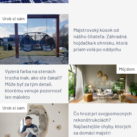
Urob si sám
Majstrovský kúsok od
nášho čitateľa: Záhradná
hojdačka k ohnisku, ktorá
priam volá po oddychu
Môj dom
Vyzerá farba na stenách
trocha inak, ako ste čakali?
Môže byť za tým detail,
ktorému venuje pozornosť
len málokto
Urob si sám
Čo hrozí pri svojpomocných
rekonštrukciách?
Najčastejšie chyby, ktorých
sa domáci majstri