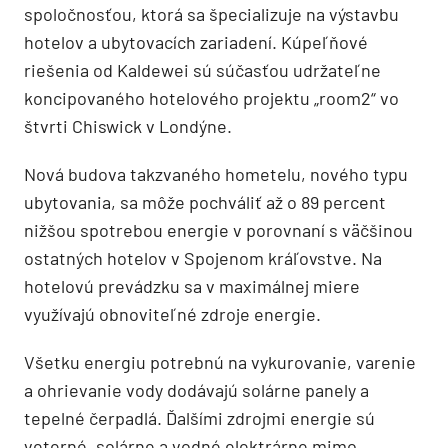
spoločnosťou, ktorá sa špecializuje na výstavbu
hotelov a ubytovacích zariadení. Kúpeľňové
riešenia od Kaldewei sú súčasťou udržateľne
koncipovaného hotelového projektu „room2“ vo
štvrti Chiswick v Londýne.
Nová budova takzvaného hometelu, nového typu
ubytovania, sa môže pochváliť až o 89 percent
nižšou spotrebou energie v porovnaní s väčšinou
ostatných hotelov v Spojenom kráľovstve. Na
hotelovú prevádzku sa v maximálnej miere
využívajú obnoviteľné zdroje energie.
Všetku energiu potrebnú na vykurovanie, varenie
a ohrievanie vody dodávajú solárne panely a
tepelné čerpadlá. Ďalšími zdrojmi energie sú
veterné, solárne a vodné elektrárne mimo