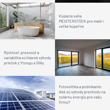
Kúpacia vaňa
MEISTERSTÜCK pre malé i
veľké kúpeľne
Rýchlosť, presnosť a
variabilita sú hlavné výhody
priečok z Ytongu a Silky
Fotovoltika a podnikanie:
Aké sú výhody prechodu na
solárnu energiu pre vašu
firmu?