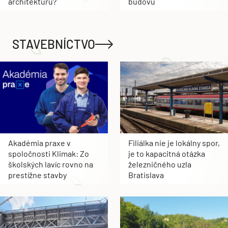
architektúru?
budovu
STAVEBNÍCTVO
Akadémia praxe v
Filiálka nie je lokálny spor,
spoločnosti Klimak: Zo
je to kapacitná otázka
školských lavíc rovno na
železničného uzla
prestížne stavby
Bratislava